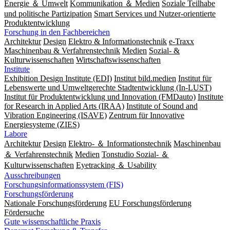
Energie ＆ Umwelt
Kommunikation ＆ Medien
Soziale Teilhabe
und politische Partizipation
Smart Services und Nutzer-orientierte
Produktentwicklung
Forschung in den Fachbereichen
Architektur
Design
Elektro & Informationstechnik
e-Traxx
Maschinenbau & Verfahrenstechnik
Medien
Sozial- &
Kulturwissenschaften
Wirtschaftswissenschaften
Institute
Exhibition Design Institute (EDI)
Institut bild.medien
Institut für
Lebenswerte und Umweltgerechte Stadtentwicklung (In-LUST)
Institut für Produktentwicklung und Innovation (FMDauto)
Institute
for Research in Applied Arts (IRAA)
Institute of Sound and
Vibration Engineering (ISAVE)
Zentrum für Innovative
Energiesysteme (ZIES)
Labore
Architektur
Design
Elektro- ＆ Informationstechnik
Maschinenbau
＆ Verfahrenstechnik
Medien
Tonstudio Sozial- ＆
Kulturwissenschaften
Eyetracking ＆ Usability
Ausschreibungen
Forschungsinformationssystem (FIS)
Forschungsförderung
Nationale Forschungsförderung
EU Forschungsförderung
Fördersuche
Gute wissenschaftliche Praxis