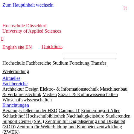
Zum Hauptinhalt wechseln
?!
Hochschule
Hochschule Düsseldorf
Düsseldorf
University of Applied Sciences

Quicklinks
English site
EN
Hochschule
Fachbereiche
Studium
Forschung
Transfer
Weiterbildung
Aktuelles
Fachbereiche
Architektur
Design
Elektro- & Informationstechnik
Maschinenbau
& Verfahrenstechnik
Medien
Sozial- & Kulturwissenschaften
Wirtschaftswissenschaften
Einrichtungen
Beratungsstellen an der HSD
Campus IT
Erinnerungsort Alter
Schlachthof
Hochschulbibliothek
Nachhaltigkeitsbüro
Studierenden
Support Center (SSC)
Zentrum für Digitalisierung und Digitalität
(ZDD)
Zentrum für Weiterbildung und Kompetenzentwicklung
(ZWEK)