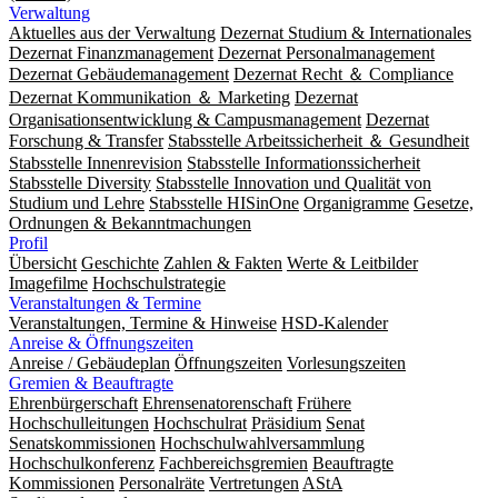
Verwaltung
Aktuelles aus der Verwaltung
Dezernat Studium & Internationales
Dezernat Finanzmanagement
Dezernat Personalmanagement
Dezernat Gebäudemanagement
Dezernat Recht ＆ Compliance
Dezernat Kommunikation ＆ Marketing
Dezernat
Organisationsentwicklung & Campusmanagement
Dezernat
Forschung & Transfer
Stabsstelle Arbeitssicherheit ＆ Gesundheit
Stabsstelle Innenrevision
Stabsstelle In­for­ma­ti­ons­sicher­heit
Stabsstelle Diversity
Stabsstelle Innovation und Qualität von
Studium und Lehre
Stabsstelle HISinOne
Organigramme
Gesetze,
Ordnungen & Bekanntmachungen
Profil
Übersicht
Geschichte
Zahlen & Fakten
Werte & Leitbilder
Imagefilme
Hochschulstrategie
Veranstaltungen & Termine
Veranstaltungen, Termine & Hinweise
HSD-Kalender
Anreise & Öffnungszeiten
Anreise / Gebäudeplan
Öffnungszeiten
Vorlesungszeiten
Gremien & Beauftragte
Ehrenbürgerschaft
Ehrensenatorenschaft
Frühere
Hochschulleitungen
Hochschulrat
Präsidium
Senat
Senatskommissionen
Hochschulwahlversammlung
Hochschulkonferenz
Fachbereichsgremien
Beauftragte
Kommissionen
Personalräte
Vertretungen
AStA