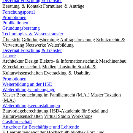
Dezernat Forschung & Transfer
Beratung ＆ Kontakt
Formulare ＆ Anträge
Forschungsportal
Promotionen
Publikationen
Gründungsberatung
Technologie- ＆ Wissenstransfer
Übersicht
Gründungsberatung
Auftragsforschung
Schutzrechte &
Verwertung
Netzwerke
Weiterbildung
Dezernat Forschung & Transfer
Labore
Architektur
Design
Elektro- & Informationstechnik
Maschinenbau
& Verfahrenstechnik
Medien
Tonstudio Sozial- ＆
Kulturwissenschaften
Eyetracking ＆ Usability
Promotionen
Weiterbildung an der HSD
Weiterbildungsstudiengänge
Master Begutachtung im Familienrecht (M.A.)
Master Taxation
(M.A.)
Weiterbildungsveranstaltungen
Bauvorlageberechtigung
HSD-Akademie für Sozial und
Kulturwissenschaften
Virtual Studio Workshops
Gasthörerschaft
Angebote für Beschäftigte und Lehrende
E-Learningangebot der Hochschulbibliothek
Fort- und