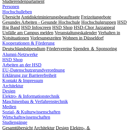
Studierendenparlament
Personen
Hochschulleben
Übersicht
Antidiskriminierungsbeauftragte
Freizeitangebote
Gesundes Arbeiten - Gesunde Hochschule
Hochschulgruppen
HSD
Big Band
HSD Infoscreen
HSD Shop
HSD-Chor Jazzappeal
Unfälle am Campus melden
Veranstaltungskalender
Verhalten in
Notsituationen
Vorlesungszeiten
Wohnen in Düsseldorf
Kooperationen & Förderung
Deutschlandstipendium
Fördervereine
Spenden ＆ Sponsoring
Alumni-Netzwerke
HSD Shop
Arbeiten an der HSD
EU-Datenschutzgrundverordnung
Erklärung zur Barrierefreiheit
Kontakt & Impressum
Architektur
Design
Elektro- & Informationstechnik
Maschinenbau & Verfahrenstechnik
Medien
Sozial- & Kulturwissenschaften
Wirtschaftswissenschaften
Studiengänge
Gesamtübersicht
Architektur
Design
Elektro- ＆