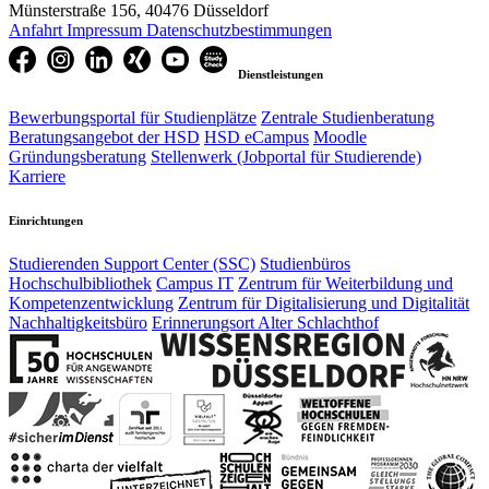
Münsterstraße 156, 40476 Düsseldorf
Anfahrt
Impressum
Datenschutzbestimmungen
Dienstleistungen
Bewerbungsportal für Studienplätze
Zentrale Studienberatung
Beratungsangebot der HSD
HSD eCampus
Moodle
Gründungsberatung
Stellenwerk (Jobportal für Studierende)
Karriere
Einrichtungen
Studierenden Support Center (SSC)
Studienbüros
Hochschulbibliothek
Campus IT
Zentrum für Weiterbildung und
Kompetenzentwicklung
Zentrum für Digitalisierung und Digitalität
Nachhaltigkeitsbüro
Erinnerungsort Alter Schlachthof