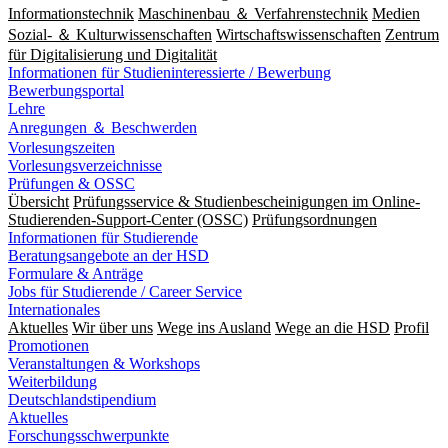
Informationstechnik
Maschinenbau ＆ Verfahrenstechnik
Medien
Sozial- ＆ Kulturwissenschaften
Wirtschaftswissenschaften
Zentrum
für Digitalisierung und Digitalität
Informationen für Studieninteressierte / Bewerbung
Bewerbungsportal
Lehre
Anregungen ＆ Beschwerden
Vorlesungszeiten
Vorlesungsverzeichnisse
Prüfungen & OSSC
Übersicht
Prüfungsservice & Studienbescheinigungen im Online-
Studierenden-Support-Center (OSSC)
Prüfungsordnungen
Informationen für Studierende
Beratungsangebote an der HSD
Formulare & Anträge
Jobs für Studierende / Career Service
Internationales
Aktuelles
Wir über uns
Wege ins Ausland
Wege an die HSD
Profil
Promotionen
Veranstaltungen & Workshops
Weiterbildung
Deutschlandstipendium
Aktuelles
Forschungsschwerpunkte