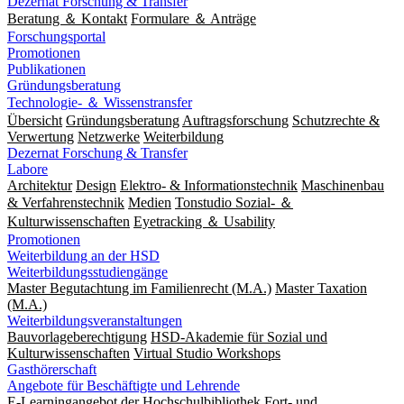
Dezernat Forschung & Transfer
Beratung ＆ Kontakt
Formulare ＆ Anträge
Forschungsportal
Promotionen
Publikationen
Gründungsberatung
Technologie- ＆ Wissenstransfer
Übersicht
Gründungsberatung
Auftragsforschung
Schutzrechte &
Verwertung
Netzwerke
Weiterbildung
Dezernat Forschung & Transfer
Labore
Architektur
Design
Elektro- & Informationstechnik
Maschinenbau
& Verfahrenstechnik
Medien
Tonstudio Sozial- ＆
Kulturwissenschaften
Eyetracking ＆ Usability
Promotionen
Weiterbildung an der HSD
Weiterbildungsstudiengänge
Master Begutachtung im Familienrecht (M.A.)
Master Taxation
(M.A.)
Weiterbildungsveranstaltungen
Bauvorlageberechtigung
HSD-Akademie für Sozial und
Kulturwissenschaften
Virtual Studio Workshops
Gasthörerschaft
Angebote für Beschäftigte und Lehrende
E-Learningangebot der Hochschulbibliothek
Fort- und