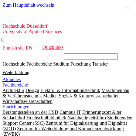
Zum Hauptinhalt wechseln
?!
Hochschule
Hochschule Düsseldorf
Düsseldorf
University of Applied Sciences

Quicklinks
English site
EN
Hochschule
Fachbereiche
Studium
Forschung
Transfer
Weiterbildung
Aktuelles
Fachbereiche
Architektur
Design
Elektro- & Informationstechnik
Maschinenbau
& Verfahrenstechnik
Medien
Sozial- & Kulturwissenschaften
Wirtschaftswissenschaften
Einrichtungen
Beratungsstellen an der HSD
Campus IT
Erinnerungsort Alter
Schlachthof
Hochschulbibliothek
Nachhaltigkeitsbüro
Studierenden
Support Center (SSC)
Zentrum für Digitalisierung und Digitalität
(ZDD)
Zentrum für Weiterbildung und Kompetenzentwicklung
(ZWEK)