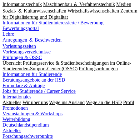
Informationstechnik
Maschinenbau ＆ Verfahrenstechnik
Medien
Sozial- ＆ Kulturwissenschaften
Wirtschaftswissenschaften
Zentrum
für Digitalisierung und Digitalität
Informationen für Studieninteressierte / Bewerbung
Bewerbungsportal
Lehre
Anregungen ＆ Beschwerden
Vorlesungszeiten
Vorlesungsverzeichnisse
Prüfungen & OSSC
Übersicht
Prüfungsservice & Studienbescheinigungen im Online-
Studierenden-Support-Center (OSSC)
Prüfungsordnungen
Informationen für Studierende
Beratungsangebote an der HSD
Formulare & Anträge
Jobs für Studierende / Career Service
Internationales
Aktuelles
Wir über uns
Wege ins Ausland
Wege an die HSD
Profil
Promotionen
Veranstaltungen & Workshops
Weiterbildung
Deutschlandstipendium
Aktuelles
Forschungsschwerpunkte