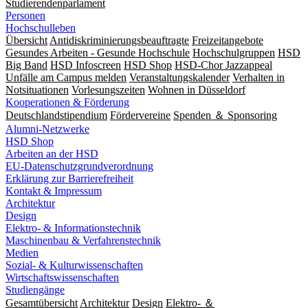
Studierendenparlament
Personen
Hochschulleben
Übersicht
Antidiskriminierungsbeauftragte
Freizeitangebote
Gesundes Arbeiten - Gesunde Hochschule
Hochschulgruppen
HSD
Big Band
HSD Infoscreen
HSD Shop
HSD-Chor Jazzappeal
Unfälle am Campus melden
Veranstaltungskalender
Verhalten in
Notsituationen
Vorlesungszeiten
Wohnen in Düsseldorf
Kooperationen & Förderung
Deutschlandstipendium
Fördervereine
Spenden ＆ Sponsoring
Alumni-Netzwerke
HSD Shop
Arbeiten an der HSD
EU-Datenschutzgrundverordnung
Erklärung zur Barrierefreiheit
Kontakt & Impressum
Architektur
Design
Elektro- & Informationstechnik
Maschinenbau & Verfahrenstechnik
Medien
Sozial- & Kulturwissenschaften
Wirtschaftswissenschaften
Studiengänge
Gesamtübersicht
Architektur
Design
Elektro- ＆