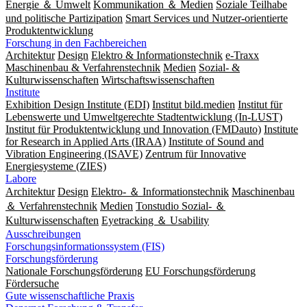
Energie ＆ Umwelt
Kommunikation ＆ Medien
Soziale Teilhabe
und politische Partizipation
Smart Services und Nutzer-orientierte
Produktentwicklung
Forschung in den Fachbereichen
Architektur
Design
Elektro & Informationstechnik
e-Traxx
Maschinenbau & Verfahrenstechnik
Medien
Sozial- &
Kulturwissenschaften
Wirtschaftswissenschaften
Institute
Exhibition Design Institute (EDI)
Institut bild.medien
Institut für
Lebenswerte und Umweltgerechte Stadtentwicklung (In-LUST)
Institut für Produktentwicklung und Innovation (FMDauto)
Institute
for Research in Applied Arts (IRAA)
Institute of Sound and
Vibration Engineering (ISAVE)
Zentrum für Innovative
Energiesysteme (ZIES)
Labore
Architektur
Design
Elektro- ＆ Informationstechnik
Maschinenbau
＆ Verfahrenstechnik
Medien
Tonstudio Sozial- ＆
Kulturwissenschaften
Eyetracking ＆ Usability
Ausschreibungen
Forschungsinformationssystem (FIS)
Forschungsförderung
Nationale Forschungsförderung
EU Forschungsförderung
Fördersuche
Gute wissenschaftliche Praxis