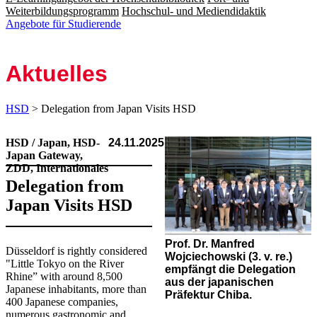
Weiterbildungsprogramm
Hochschul- und Mediendidaktik
Angebote für Studierende
Aktuelles
HSD
> Delegation from Japan Visits HSD
HSD / Japan, HSD-
24.11.2025
Japan Gateway,
ZDD, Internationales
Delegation from
Japan Visits HSD
Prof. Dr. Manfred
​Düsseldorf is rightly considered
Wojciechowski (3. v. re.)
"Little Tokyo on the River
empfängt die Delegation
Rhine” with around 8,500
aus der japanischen
Japanese inhabitants, more than
Präfektur Chiba.
400 Japanese companies,
numerous gastronomic and