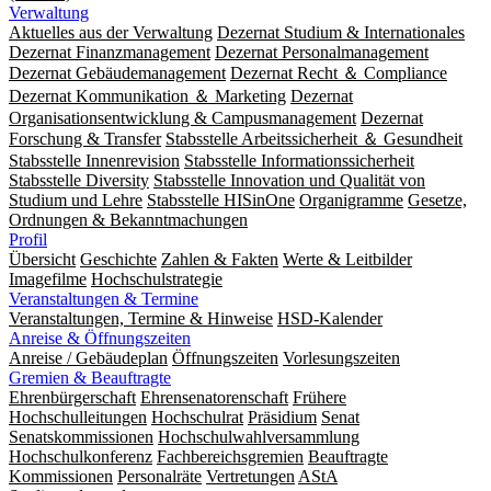
Verwaltung
Aktuelles aus der Verwaltung
Dezernat Studium & Internationales
Dezernat Finanzmanagement
Dezernat Personalmanagement
Dezernat Gebäudemanagement
Dezernat Recht ＆ Compliance
Dezernat Kommunikation ＆ Marketing
Dezernat
Organisationsentwicklung & Campusmanagement
Dezernat
Forschung & Transfer
Stabsstelle Arbeitssicherheit ＆ Gesundheit
Stabsstelle Innenrevision
Stabsstelle In­for­ma­ti­ons­sicher­heit
Stabsstelle Diversity
Stabsstelle Innovation und Qualität von
Studium und Lehre
Stabsstelle HISinOne
Organigramme
Gesetze,
Ordnungen & Bekanntmachungen
Profil
Übersicht
Geschichte
Zahlen & Fakten
Werte & Leitbilder
Imagefilme
Hochschulstrategie
Veranstaltungen & Termine
Veranstaltungen, Termine & Hinweise
HSD-Kalender
Anreise & Öffnungszeiten
Anreise / Gebäudeplan
Öffnungszeiten
Vorlesungszeiten
Gremien & Beauftragte
Ehrenbürgerschaft
Ehrensenatorenschaft
Frühere
Hochschulleitungen
Hochschulrat
Präsidium
Senat
Senatskommissionen
Hochschulwahlversammlung
Hochschulkonferenz
Fachbereichsgremien
Beauftragte
Kommissionen
Personalräte
Vertretungen
AStA