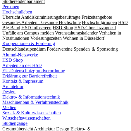
Studierendenparlament
Personen
Hochschulleben
Übersicht
Antidiskriminierungsbeauftragte
Freizeitangebote
Gesundes Arbeiten - Gesunde Hochschule
Hochschulgruppen
HSD
Big Band
HSD Infoscreen
HSD Shop
HSD-Chor Jazzappeal
Unfälle am Campus melden
Veranstaltungskalender
Verhalten in
Notsituationen
Vorlesungszeiten
Wohnen in Düsseldorf
Kooperationen & Förderung
Deutschlandstipendium
Fördervereine
Spenden ＆ Sponsoring
Alumni-Netzwerke
HSD Shop
Arbeiten an der HSD
EU-Datenschutzgrundverordnung
Erklärung zur Barrierefreiheit
Kontakt & Impressum
Architektur
Design
Elektro- & Informationstechnik
Maschinenbau & Verfahrenstechnik
Medien
Sozial- & Kulturwissenschaften
Wirtschaftswissenschaften
Studiengänge
Gesamtübersicht
Architektur
Design
Elektro- ＆