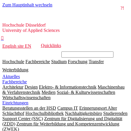
Zum Hauptinhalt wechseln
?!
Hochschule
Hochschule Düsseldorf
Düsseldorf
University of Applied Sciences

Quicklinks
English site
EN
Hochschule
Fachbereiche
Studium
Forschung
Transfer
Weiterbildung
Aktuelles
Fachbereiche
Architektur
Design
Elektro- & Informationstechnik
Maschinenbau
& Verfahrenstechnik
Medien
Sozial- & Kulturwissenschaften
Wirtschaftswissenschaften
Einrichtungen
Beratungsstellen an der HSD
Campus IT
Erinnerungsort Alter
Schlachthof
Hochschulbibliothek
Nachhaltigkeitsbüro
Studierenden
Support Center (SSC)
Zentrum für Digitalisierung und Digitalität
(ZDD)
Zentrum für Weiterbildung und Kompetenzentwicklung
(ZWEK)