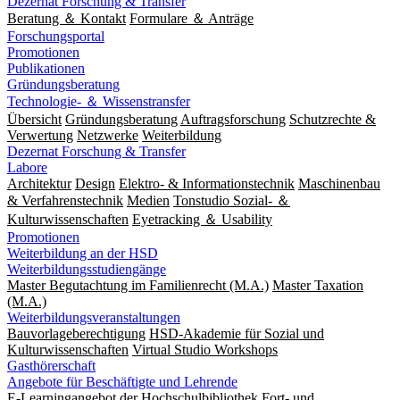
Dezernat Forschung & Transfer
Beratung ＆ Kontakt
Formulare ＆ Anträge
Forschungsportal
Promotionen
Publikationen
Gründungsberatung
Technologie- ＆ Wissenstransfer
Übersicht
Gründungsberatung
Auftragsforschung
Schutzrechte &
Verwertung
Netzwerke
Weiterbildung
Dezernat Forschung & Transfer
Labore
Architektur
Design
Elektro- & Informationstechnik
Maschinenbau
& Verfahrenstechnik
Medien
Tonstudio Sozial- ＆
Kulturwissenschaften
Eyetracking ＆ Usability
Promotionen
Weiterbildung an der HSD
Weiterbildungsstudiengänge
Master Begutachtung im Familienrecht (M.A.)
Master Taxation
(M.A.)
Weiterbildungsveranstaltungen
Bauvorlageberechtigung
HSD-Akademie für Sozial und
Kulturwissenschaften
Virtual Studio Workshops
Gasthörerschaft
Angebote für Beschäftigte und Lehrende
E-Learningangebot der Hochschulbibliothek
Fort- und