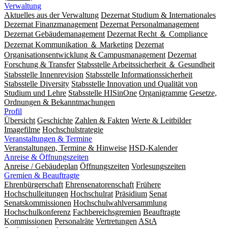
Verwaltung
Aktuelles aus der Verwaltung
Dezernat Studium & Internationales
Dezernat Finanzmanagement
Dezernat Personalmanagement
Dezernat Gebäudemanagement
Dezernat Recht ＆ Compliance
Dezernat Kommunikation ＆ Marketing
Dezernat
Organisationsentwicklung & Campusmanagement
Dezernat
Forschung & Transfer
Stabsstelle Arbeitssicherheit ＆ Gesundheit
Stabsstelle Innenrevision
Stabsstelle In­for­ma­ti­ons­sicher­heit
Stabsstelle Diversity
Stabsstelle Innovation und Qualität von
Studium und Lehre
Stabsstelle HISinOne
Organigramme
Gesetze,
Ordnungen & Bekanntmachungen
Profil
Übersicht
Geschichte
Zahlen & Fakten
Werte & Leitbilder
Imagefilme
Hochschulstrategie
Veranstaltungen & Termine
Veranstaltungen, Termine & Hinweise
HSD-Kalender
Anreise & Öffnungszeiten
Anreise / Gebäudeplan
Öffnungszeiten
Vorlesungszeiten
Gremien & Beauftragte
Ehrenbürgerschaft
Ehrensenatorenschaft
Frühere
Hochschulleitungen
Hochschulrat
Präsidium
Senat
Senatskommissionen
Hochschulwahlversammlung
Hochschulkonferenz
Fachbereichsgremien
Beauftragte
Kommissionen
Personalräte
Vertretungen
AStA