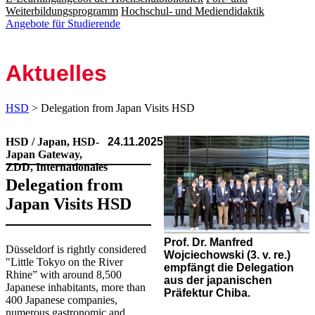
Weiterbildungsprogramm
Hochschul- und Mediendidaktik
Angebote für Studierende
Aktuelles
HSD
> Delegation from Japan Visits HSD
HSD / Japan, HSD-
24.11.2025
Japan Gateway,
ZDD, Internationales
Delegation from
Japan Visits HSD
Prof. Dr. Manfred
​Düsseldorf is rightly considered
Wojciechowski (3. v. re.)
"Little Tokyo on the River
empfängt die Delegation
Rhine” with around 8,500
aus der japanischen
Japanese inhabitants, more than
Präfektur Chiba.
400 Japanese companies,
numerous gastronomic and