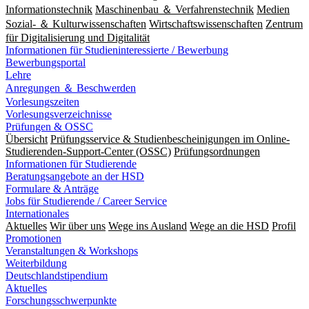
Informationstechnik
Maschinenbau ＆ Verfahrenstechnik
Medien
Sozial- ＆ Kulturwissenschaften
Wirtschaftswissenschaften
Zentrum
für Digitalisierung und Digitalität
Informationen für Studieninteressierte / Bewerbung
Bewerbungsportal
Lehre
Anregungen ＆ Beschwerden
Vorlesungszeiten
Vorlesungsverzeichnisse
Prüfungen & OSSC
Übersicht
Prüfungsservice & Studienbescheinigungen im Online-
Studierenden-Support-Center (OSSC)
Prüfungsordnungen
Informationen für Studierende
Beratungsangebote an der HSD
Formulare & Anträge
Jobs für Studierende / Career Service
Internationales
Aktuelles
Wir über uns
Wege ins Ausland
Wege an die HSD
Profil
Promotionen
Veranstaltungen & Workshops
Weiterbildung
Deutschlandstipendium
Aktuelles
Forschungsschwerpunkte