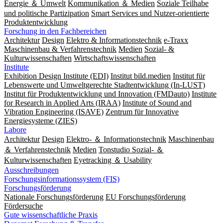
Energie ＆ Umwelt
Kommunikation ＆ Medien
Soziale Teilhabe
und politische Partizipation
Smart Services und Nutzer-orientierte
Produktentwicklung
Forschung in den Fachbereichen
Architektur
Design
Elektro & Informationstechnik
e-Traxx
Maschinenbau & Verfahrenstechnik
Medien
Sozial- &
Kulturwissenschaften
Wirtschaftswissenschaften
Institute
Exhibition Design Institute (EDI)
Institut bild.medien
Institut für
Lebenswerte und Umweltgerechte Stadtentwicklung (In-LUST)
Institut für Produktentwicklung und Innovation (FMDauto)
Institute
for Research in Applied Arts (IRAA)
Institute of Sound and
Vibration Engineering (ISAVE)
Zentrum für Innovative
Energiesysteme (ZIES)
Labore
Architektur
Design
Elektro- ＆ Informationstechnik
Maschinenbau
＆ Verfahrenstechnik
Medien
Tonstudio Sozial- ＆
Kulturwissenschaften
Eyetracking ＆ Usability
Ausschreibungen
Forschungsinformationssystem (FIS)
Forschungsförderung
Nationale Forschungsförderung
EU Forschungsförderung
Fördersuche
Gute wissenschaftliche Praxis