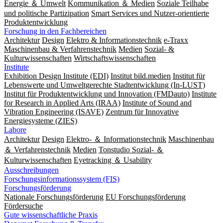
Energie ＆ Umwelt
Kommunikation ＆ Medien
Soziale Teilhabe
und politische Partizipation
Smart Services und Nutzer-orientierte
Produktentwicklung
Forschung in den Fachbereichen
Architektur
Design
Elektro & Informationstechnik
e-Traxx
Maschinenbau & Verfahrenstechnik
Medien
Sozial- &
Kulturwissenschaften
Wirtschaftswissenschaften
Institute
Exhibition Design Institute (EDI)
Institut bild.medien
Institut für
Lebenswerte und Umweltgerechte Stadtentwicklung (In-LUST)
Institut für Produktentwicklung und Innovation (FMDauto)
Institute
for Research in Applied Arts (IRAA)
Institute of Sound and
Vibration Engineering (ISAVE)
Zentrum für Innovative
Energiesysteme (ZIES)
Labore
Architektur
Design
Elektro- ＆ Informationstechnik
Maschinenbau
＆ Verfahrenstechnik
Medien
Tonstudio Sozial- ＆
Kulturwissenschaften
Eyetracking ＆ Usability
Ausschreibungen
Forschungsinformationssystem (FIS)
Forschungsförderung
Nationale Forschungsförderung
EU Forschungsförderung
Fördersuche
Gute wissenschaftliche Praxis