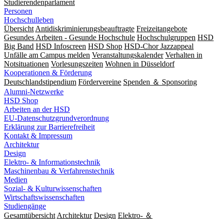
Studierendenparlament
Personen
Hochschulleben
Übersicht
Antidiskriminierungsbeauftragte
Freizeitangebote
Gesundes Arbeiten - Gesunde Hochschule
Hochschulgruppen
HSD
Big Band
HSD Infoscreen
HSD Shop
HSD-Chor Jazzappeal
Unfälle am Campus melden
Veranstaltungskalender
Verhalten in
Notsituationen
Vorlesungszeiten
Wohnen in Düsseldorf
Kooperationen & Förderung
Deutschlandstipendium
Fördervereine
Spenden ＆ Sponsoring
Alumni-Netzwerke
HSD Shop
Arbeiten an der HSD
EU-Datenschutzgrundverordnung
Erklärung zur Barrierefreiheit
Kontakt & Impressum
Architektur
Design
Elektro- & Informationstechnik
Maschinenbau & Verfahrenstechnik
Medien
Sozial- & Kulturwissenschaften
Wirtschaftswissenschaften
Studiengänge
Gesamtübersicht
Architektur
Design
Elektro- ＆