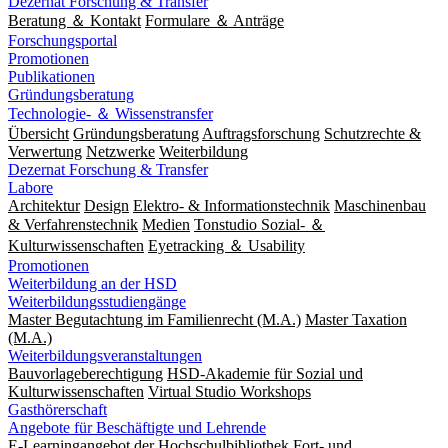
Dezernat Forschung & Transfer
Beratung ＆ Kontakt
Formulare ＆ Anträge
Forschungsportal
Promotionen
Publikationen
Gründungsberatung
Technologie- ＆ Wissenstransfer
Übersicht
Gründungsberatung
Auftragsforschung
Schutzrechte &
Verwertung
Netzwerke
Weiterbildung
Dezernat Forschung & Transfer
Labore
Architektur
Design
Elektro- & Informationstechnik
Maschinenbau
& Verfahrenstechnik
Medien
Tonstudio Sozial- ＆
Kulturwissenschaften
Eyetracking ＆ Usability
Promotionen
Weiterbildung an der HSD
Weiterbildungsstudiengänge
Master Begutachtung im Familienrecht (M.A.)
Master Taxation
(M.A.)
Weiterbildungsveranstaltungen
Bauvorlageberechtigung
HSD-Akademie für Sozial und
Kulturwissenschaften
Virtual Studio Workshops
Gasthörerschaft
Angebote für Beschäftigte und Lehrende
E-Learningangebot der Hochschulbibliothek
Fort- und