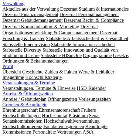
Verwaltung
Aktuelles aus der Verwaltung
Dezernat Studium & Internationales
Dezernat Finanzmanagement
Dezernat Personalmanagement
Dezernat Gebäudemanagement
Dezernat Recht ＆ Compliance
Dezernat Kommunikation ＆ Marketing
Dezernat
Organisationsentwicklung & Campusmanagement
Dezernat
Forschung & Transfer
Stabsstelle Arbeitssicherheit ＆ Gesundheit
Stabsstelle Innenrevision
Stabsstelle In­for­ma­ti­ons­sicher­heit
Stabsstelle Diversity
Stabsstelle Innovation und Qualität von
Studium und Lehre
Stabsstelle HISinOne
Organigramme
Gesetze,
Ordnungen & Bekanntmachungen
Profil
Übersicht
Geschichte
Zahlen & Fakten
Werte & Leitbilder
Imagefilme
Hochschulstrategie
Veranstaltungen & Termine
Veranstaltungen, Termine & Hinweise
HSD-Kalender
Anreise & Öffnungszeiten
Anreise / Gebäudeplan
Öffnungszeiten
Vorlesungszeiten
Gremien & Beauftragte
Ehrenbürgerschaft
Ehrensenatorenschaft
Frühere
Hochschulleitungen
Hochschulrat
Präsidium
Senat
Senatskommissionen
Hochschulwahlversammlung
Hochschulkonferenz
Fachbereichsgremien
Beauftragte
Kommissionen
Personalräte
Vertretungen
AStA