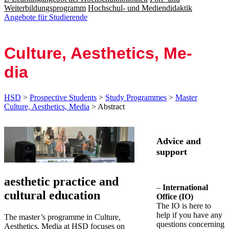
Weiterbildungsprogramm
Hochschul- und Mediendidaktik
Angebote für Studierende
Cul­ture, Aes­the­tics, Me­
di­a
HSD
>
Prospective Students
>
Study Programmes
>
Master
Culture, Aesthetics, Media
> Abstract
Advice and
support
​​​​aesthetic practice and
–
International
cultural education​
Office (IO)
The IO is here to
help if you have any
The master’s programme in Culture,
questions concerning
Aesthetics, Media at HSD focuses on