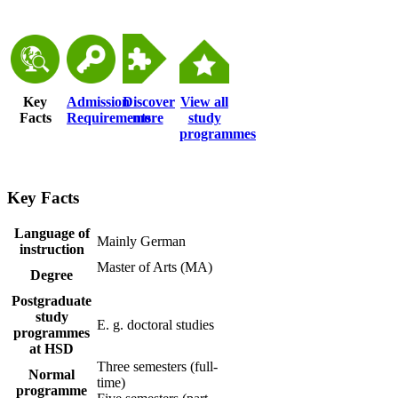
Key
Admission
Discover
View all
Facts
Requirements
more
study
programmes
Key Facts
​​​​​​​​​​​​​​​​Language of
Mainly German
instruction
Master of Arts (MA)
​Degree
​Postgraduate
study
​E. g. doctoral studies
programmes
at HSD
Three semesters (full-
Normal
time)
programme