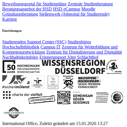
Bewerbungsportal für Studienplätze
Zentrale Studienberatung
Beratungsangebot der HSD
HSD eCampus
Moodle
Gründungsberatung
Stellenwerk (Jobportal für Studierende)
Karriere
Einrichtungen
Studierenden Support Center (SSC)
Studienbüros
Hochschulbibliothek
Campus IT
Zentrum für Weiterbildung und
Kompetenzentwicklung
Zentrum für Digitalisierung und Digitalität
Nachhaltigkeitsbüro
Erinnerungsort Alter Schlachthof
International Office, Zuletzt geändert am 15.01.2026 13:27