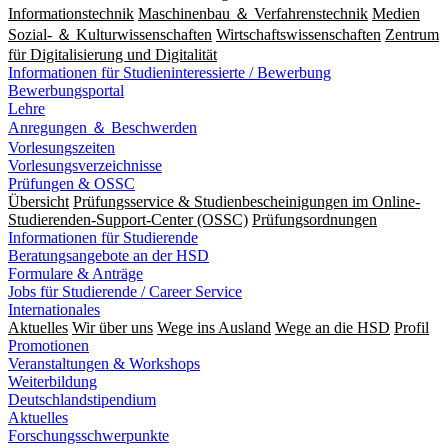
Informationstechnik
Maschinenbau ＆ Verfahrenstechnik
Medien
Sozial- ＆ Kulturwissenschaften
Wirtschaftswissenschaften
Zentrum
für Digitalisierung und Digitalität
Informationen für Studieninteressierte / Bewerbung
Bewerbungsportal
Lehre
Anregungen ＆ Beschwerden
Vorlesungszeiten
Vorlesungsverzeichnisse
Prüfungen & OSSC
Übersicht
Prüfungsservice & Studienbescheinigungen im Online-
Studierenden-Support-Center (OSSC)
Prüfungsordnungen
Informationen für Studierende
Beratungsangebote an der HSD
Formulare & Anträge
Jobs für Studierende / Career Service
Internationales
Aktuelles
Wir über uns
Wege ins Ausland
Wege an die HSD
Profil
Promotionen
Veranstaltungen & Workshops
Weiterbildung
Deutschlandstipendium
Aktuelles
Forschungsschwerpunkte