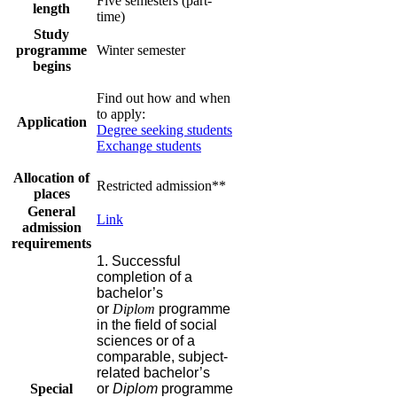
Five semesters (part-
length​​​
time)
Study
programme
Winter ​semester
begins​​​
Find out how and when
to apply:
Application
Degree seeking students
Exchange students
Allocation of
​Restricted admission​​​**
places​​
General
Link
admission
requirements
1. Successful
completion of a
bachelor’s
or
Diplom
programme
in the field of social
sciences or of a
comparable, subject-
related bachelor’s
Special
or
Diplom
programme