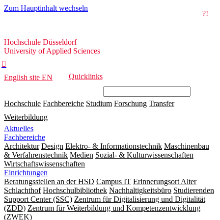
Zum Hauptinhalt wechseln
?!
Hochschule
Hochschule Düsseldorf
Düsseldorf
University of Applied Sciences

Quicklinks
English site
EN
Hochschule
Fachbereiche
Studium
Forschung
Transfer
Weiterbildung
Aktuelles
Fachbereiche
Architektur
Design
Elektro- & Informationstechnik
Maschinenbau
& Verfahrenstechnik
Medien
Sozial- & Kulturwissenschaften
Wirtschaftswissenschaften
Einrichtungen
Beratungsstellen an der HSD
Campus IT
Erinnerungsort Alter
Schlachthof
Hochschulbibliothek
Nachhaltigkeitsbüro
Studierenden
Support Center (SSC)
Zentrum für Digitalisierung und Digitalität
(ZDD)
Zentrum für Weiterbildung und Kompetenzentwicklung
(ZWEK)