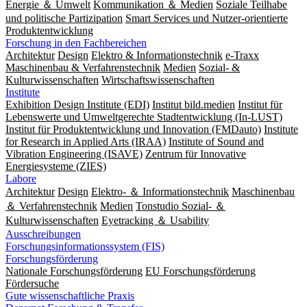
Energie ＆ Umwelt
Kommunikation ＆ Medien
Soziale Teilhabe
und politische Partizipation
Smart Services und Nutzer-orientierte
Produktentwicklung
Forschung in den Fachbereichen
Architektur
Design
Elektro & Informationstechnik
e-Traxx
Maschinenbau & Verfahrenstechnik
Medien
Sozial- &
Kulturwissenschaften
Wirtschaftswissenschaften
Institute
Exhibition Design Institute (EDI)
Institut bild.medien
Institut für
Lebenswerte und Umweltgerechte Stadtentwicklung (In-LUST)
Institut für Produktentwicklung und Innovation (FMDauto)
Institute
for Research in Applied Arts (IRAA)
Institute of Sound and
Vibration Engineering (ISAVE)
Zentrum für Innovative
Energiesysteme (ZIES)
Labore
Architektur
Design
Elektro- ＆ Informationstechnik
Maschinenbau
＆ Verfahrenstechnik
Medien
Tonstudio Sozial- ＆
Kulturwissenschaften
Eyetracking ＆ Usability
Ausschreibungen
Forschungsinformationssystem (FIS)
Forschungsförderung
Nationale Forschungsförderung
EU Forschungsförderung
Fördersuche
Gute wissenschaftliche Praxis