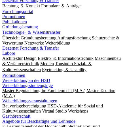
Dezernat Forschung & Transfer
Beratung ＆ Kontakt
Formulare ＆ Anträge
Forschungsportal
Promotionen
Publikationen
Gründungsberatung
Technologie- ＆ Wissenstransfer
Übersicht
Gründungsberatung
Auftragsforschung
Schutzrechte &
Verwertung
Netzwerke
Weiterbildung
Dezernat Forschung & Transfer
Labore
Architektur
Design
Elektro- & Informationstechnik
Maschinenbau
& Verfahrenstechnik
Medien
Tonstudio Sozial- ＆
Kulturwissenschaften
Eyetracking ＆ Usability
Promotionen
Weiterbildung an der HSD
Weiterbildungsstudiengänge
Master Begutachtung im Familienrecht (M.A.)
Master Taxation
(M.A.)
Weiterbildungsveranstaltungen
Bauvorlageberechtigung
HSD-Akademie für Sozial und
Kulturwissenschaften
Virtual Studio Workshops
Gasthörerschaft
Angebote für Beschäftigte und Lehrende
E-Learningangebot der Hochschulbibliothek
Fort- und