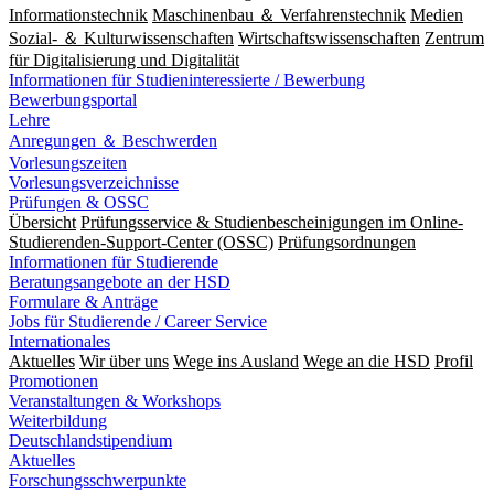
Informationstechnik
Maschinenbau ＆ Verfahrenstechnik
Medien
Sozial- ＆ Kulturwissenschaften
Wirtschaftswissenschaften
Zentrum
für Digitalisierung und Digitalität
Informationen für Studieninteressierte / Bewerbung
Bewerbungsportal
Lehre
Anregungen ＆ Beschwerden
Vorlesungszeiten
Vorlesungsverzeichnisse
Prüfungen & OSSC
Übersicht
Prüfungsservice & Studienbescheinigungen im Online-
Studierenden-Support-Center (OSSC)
Prüfungsordnungen
Informationen für Studierende
Beratungsangebote an der HSD
Formulare & Anträge
Jobs für Studierende / Career Service
Internationales
Aktuelles
Wir über uns
Wege ins Ausland
Wege an die HSD
Profil
Promotionen
Veranstaltungen & Workshops
Weiterbildung
Deutschlandstipendium
Aktuelles
Forschungsschwerpunkte