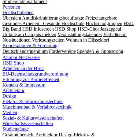
Studierendenparlament
Personen
Hochschulleben
Übersicht
Antidiskriminierungsbeauftragte
Freizeitangebote
Gesundes Arbeiten - Gesunde Hochschule
Hochschulgruppen
HSD
Big Band
HSD Infoscreen
HSD Shop
HSD-Chor Jazzappeal
Unfälle am Campus melden
Veranstaltungskalender
Verhalten in
Notsituationen
Vorlesungszeiten
Wohnen in Düsseldorf
Kooperationen & Förderung
Deutschlandstipendium
Fördervereine
Spenden ＆ Sponsoring
Alumni-Netzwerke
HSD Shop
Arbeiten an der HSD
EU-Datenschutzgrundverordnung
Erklärung zur Barrierefreiheit
Kontakt & Impressum
Architektur
Design
Elektro- & Informationstechnik
Maschinenbau & Verfahrenstechnik
Medien
Sozial- & Kulturwissenschaften
Wirtschaftswissenschaften
Studiengänge
Gesamtübersicht
Architektur
Design
Elektro- ＆