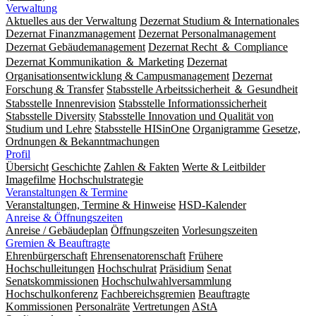
Verwaltung
Aktuelles aus der Verwaltung
Dezernat Studium & Internationales
Dezernat Finanzmanagement
Dezernat Personalmanagement
Dezernat Gebäudemanagement
Dezernat Recht ＆ Compliance
Dezernat Kommunikation ＆ Marketing
Dezernat
Organisationsentwicklung & Campusmanagement
Dezernat
Forschung & Transfer
Stabsstelle Arbeitssicherheit ＆ Gesundheit
Stabsstelle Innenrevision
Stabsstelle In­for­ma­ti­ons­sicher­heit
Stabsstelle Diversity
Stabsstelle Innovation und Qualität von
Studium und Lehre
Stabsstelle HISinOne
Organigramme
Gesetze,
Ordnungen & Bekanntmachungen
Profil
Übersicht
Geschichte
Zahlen & Fakten
Werte & Leitbilder
Imagefilme
Hochschulstrategie
Veranstaltungen & Termine
Veranstaltungen, Termine & Hinweise
HSD-Kalender
Anreise & Öffnungszeiten
Anreise / Gebäudeplan
Öffnungszeiten
Vorlesungszeiten
Gremien & Beauftragte
Ehrenbürgerschaft
Ehrensenatorenschaft
Frühere
Hochschulleitungen
Hochschulrat
Präsidium
Senat
Senatskommissionen
Hochschulwahlversammlung
Hochschulkonferenz
Fachbereichsgremien
Beauftragte
Kommissionen
Personalräte
Vertretungen
AStA