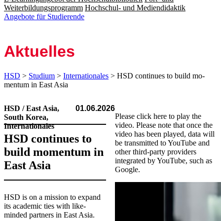
Weiterbildungsprogramm
Hochschul- und Mediendidaktik
Angebote für Studierende
Aktuelles
HSD
>
Studium
>
Internationales
> HSD continues to build mo­
men­tum in East Asia
HSD / East Asia,
01.06.2026
Please click here to play the
South Korea,
video. Please note that once the
Internationales
video has been played, data will
HSD continues to
be transmitted to YouTube and
build mo­men­tum in
other third-party providers
integrated by YouTube, such as
East Asia
Google.
​HSD is on a mission to expand
its academic ties with like-
minded partners in East Asia.