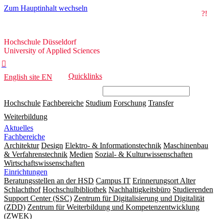
Zum Hauptinhalt wechseln
?!
Hochschule
Hochschule Düsseldorf
Düsseldorf
University of Applied Sciences

Quicklinks
English site
EN
Hochschule
Fachbereiche
Studium
Forschung
Transfer
Weiterbildung
Aktuelles
Fachbereiche
Architektur
Design
Elektro- & Informationstechnik
Maschinenbau
& Verfahrenstechnik
Medien
Sozial- & Kulturwissenschaften
Wirtschaftswissenschaften
Einrichtungen
Beratungsstellen an der HSD
Campus IT
Erinnerungsort Alter
Schlachthof
Hochschulbibliothek
Nachhaltigkeitsbüro
Studierenden
Support Center (SSC)
Zentrum für Digitalisierung und Digitalität
(ZDD)
Zentrum für Weiterbildung und Kompetenzentwicklung
(ZWEK)