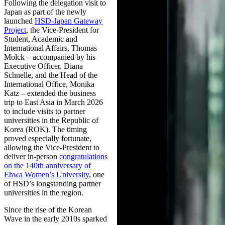
Following the delegation visit to
Japan as part of the newly
launched
HSD-Japan Gateway
Project
, the Vice-President for
Student, Academic and
International Affairs, Thomas
Molck – accompanied by his
Executive Officer, Diana
Schnelle, and the Head of the
International Office, Monika
Katz – extended the business
trip to East Asia in March 2026
to include visits to partner
universities in the Republic of
Korea (ROK). The timing
proved especially fortunate,
allowing the Vice-President to
deliver in-person
congratulations
on the 140th anniversary of
Ehwa Women’s University
, one
of HSD’s longstanding partner
universities in the region.
Since the rise of the Korean
Wave in the early 2010s sparked