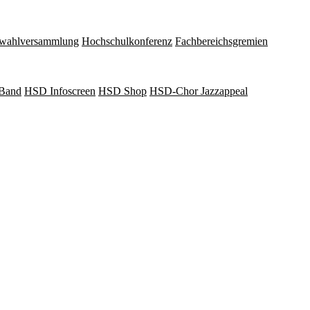
wahlversammlung
Hochschulkonferenz
Fachbereichsgremien
Band
HSD Infoscreen
HSD Shop
HSD-Chor Jazzappeal