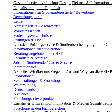
Gesamtübersicht
Architektur
Design
Elektro- ＆ Informationst
Digitalisierung und Digitalität
Informationen für Studieninteressierte / Bewerbung
Bewerbungsportal
Lehre
Anregungen ＆ Beschwerden
Vorlesungszeiten
Vorlesungsverzeichnisse
Prüfungen & OSSC
Übersicht
Prüfungsservice & Studienbescheinigungen im Onl
Informationen für Studierende
Beratungsangebote an der HSD
Formulare & Anträge
Jobs für Studierende / Career Service
Internationales
Aktuelles
Wir über uns
Wege ins Ausland
Wege an die HSD
P
Promotionen
Veranstaltungen & Workshops
Weiterbildung
Deutschlandstipendium
Aktuelles
Forschungsschwerpunkte
Energie ＆ Umwelt
Kommunikation ＆ Medien
Soziale Teilha
Forschung in den Fachbereichen