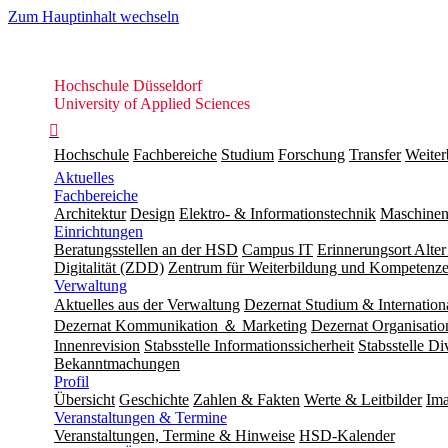
Zum Hauptinhalt wechseln
Hochschule
Hochschule Düsseldorf
Düsseldorf
University of Applied Sciences

Hochschule
Fachbereiche
Studium
Forschung
Transfer
Weiter
Aktuelles
Fachbereiche
Architektur
Design
Elektro- & Informationstechnik
Maschinen
Einrichtungen
Beratungsstellen an der HSD
Campus IT
Erinnerungsort Alter
Digitalität (ZDD)
Zentrum für Weiterbildung und Kompeten
Verwaltung
Aktuelles aus der Verwaltung
Dezernat Studium & Internation
Dezernat Kommunikation ＆ Marketing
Dezernat Organisat
Innenrevision
Stabsstelle In­for­ma­ti­ons­sicher­heit
Stabsstelle Di
Bekanntmachungen
Profil
Übersicht
Geschichte
Zahlen & Fakten
Werte & Leitbilder
Ima
Veranstaltungen & Termine
Veranstaltungen, Termine & Hinweise
HSD-Kalender