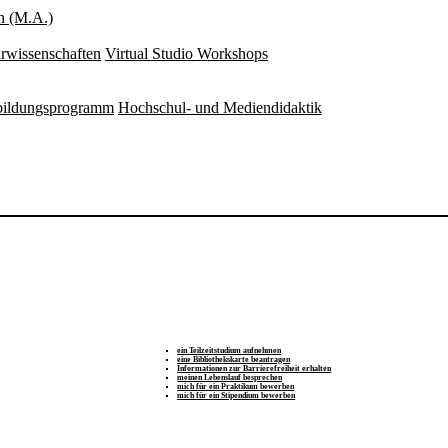
n (M.A.)
rwissenschaften
Virtual Studio Workshops
rbildungsprogramm
Hochschul- und Mediendidaktik
ein Teilzeitstudium aufnehmen
eine Bibliothekskarte beantragen
Informationen zur Barrierefreiheit erhalten
meinen Lebenslauf besprechen
mich für ein Praktikum bewerben
mich für ein Stipendium bewerben