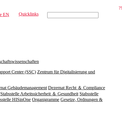
?!
Quicklinks
e
EN
schaftswissenschaften
upport Center (SSC)
Zentrum für Digitalisierung und
rnat Gebäudemanagement
Dezernat Recht ＆ Compliance
Stabsstelle Arbeitssicherheit ＆ Gesundheit
Stabsstelle
sstelle HISinOne
Organigramme
Gesetze, Ordnungen &