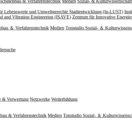
schinenbau & Verfahrenstechnik
Medien
Sozial- & Kulturwissenschaf
 für Lebenswerte und Umweltgerechte Stadtentwicklung (In-LUST)
Ins
und and Vibration Engineering (ISAVE)
Zentrum für Innovative Energi
nbau ＆ Verfahrenstechnik
Medien
Tonstudio Sozial- ＆ Kulturwissens
dersuche
e & Verwertung
Netzwerke
Weiterbildung
bau & Verfahrenstechnik
Medien
Tonstudio Sozial- ＆ Kulturwissensc