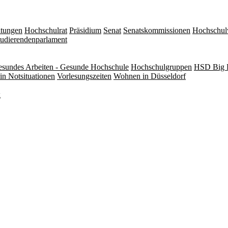
itungen
Hochschulrat
Präsidium
Senat
Senatskommissionen
Hochschul
tudierendenparlament
sundes Arbeiten - Gesunde Hochschule
Hochschulgruppen
HSD Big 
in Notsituationen
Vorlesungszeiten
Wohnen in Düsseldorf
g