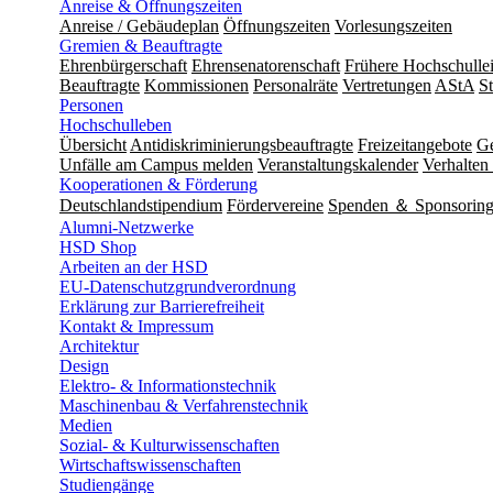
Anreise & Öffnungszeiten
Anreise / Gebäudeplan
Öffnungszeiten
Vorlesungszeiten
Gremien & Beauftragte
Ehrenbürgerschaft
Ehrensenatorenschaft
Frühere Hochschulle
Beauftragte
Kommissionen
Personalräte
Vertretungen
AStA
S
Personen
Hochschulleben
Übersicht
Antidiskriminierungsbeauftragte
Freizeitangebote
Ge
Unfälle am Campus melden
Veranstaltungskalender
Verhalten 
Kooperationen & Förderung
Deutschlandstipendium
Fördervereine
Spenden ＆ Sponsorin
Alumni-Netzwerke
HSD Shop
Arbeiten an der HSD
EU-Datenschutzgrundverordnung
Erklärung zur Barrierefreiheit
Kontakt & Impressum
Architektur
Design
Elektro- & Informationstechnik
Maschinenbau & Verfahrenstechnik
Medien
Sozial- & Kulturwissenschaften
Wirtschaftswissenschaften
Studiengänge