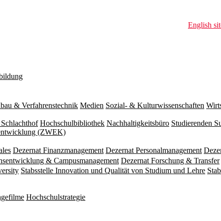
English sit
bildung
bau & Verfahrenstechnik
Medien
Sozial- & Kulturwissenschaften
Wirt
 Schlachthof
Hochschulbibliothek
Nachhaltigkeitsbüro
Studierenden S
zentwicklung (ZWEK)
ales
Dezernat Finanzmanagement
Dezernat Personalmanagement
Deze
ionsentwicklung & Campusmanagement
Dezernat Forschung & Transfer
versity
Stabsstelle Innovation und Qualität von Studium und Lehre
Stab
gefilme
Hochschulstrategie