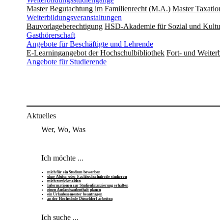
Master Begutachtung im Familienrecht (M.A.)
Master Taxatio
Weiterbildungsveranstaltungen
Bauvorlageberechtigung
HSD-Akademie für Sozial und Kultu
Gasthörerschaft
Angebote für Beschäftigte und Lehrende
E-Learningangebot der Hochschulbibliothek
Fort- und Weite
Angebote für Studierende
Aktuelles
Wer, Wo, Was
Ich möchte ...
mich für ein Studium bewerben
ohne Abitur oder Fachhochschulreife studieren
mich zurückmelden
Informationen zur Studienfinanzierung erhalten
einen Auslandsaufenthalt planen
ein Urlaubssemester beantragen
an der Hochschule Düsseldorf arbeiten
Ich suche ...