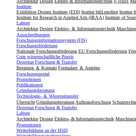
Architektur
Design
Elektro & Informationstechnik
e-Traxx
Ma
Institute
Exhibition Design Institute (EDI)
Institut bild.medien
Institut
Institute for Research in Applied Arts (IRAA)
Institute of So
Labore
Architektur
Design
Elektro- ＆ Informationstechnik
Maschine
Ausschreibungen
Forschungsinformationssystem (FIS)
Forschungsförderung
Nationale Forschungsförderung
EU Forschungsförderung
För
Gute wissenschaftliche Praxis
Dezernat Forschung & Transfer
Beratung ＆ Kontakt
Formulare ＆ Anträge
Forschungsportal
Promotionen
Publikationen
Gründungsberatung
Technologie- ＆ Wissenstransfer
Übersicht
Gründungsberatung
Auftragsforschung
Schutzrecht
Dezernat Forschung & Transfer
Labore
Architektur
Design
Elektro- & Informationstechnik
Maschinen
Promotionen
Weiterbildung an der HSD
Weiterbildungsstudiengänge