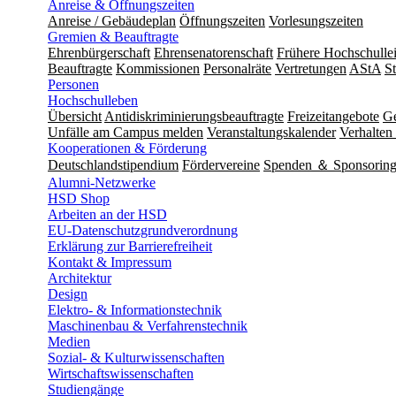
Anreise & Öffnungszeiten
Anreise / Gebäudeplan
Öffnungszeiten
Vorlesungszeiten
Gremien & Beauftragte
Ehrenbürgerschaft
Ehrensenatorenschaft
Frühere Hochschulle
Beauftragte
Kommissionen
Personalräte
Vertretungen
AStA
S
Personen
Hochschulleben
Übersicht
Antidiskriminierungsbeauftragte
Freizeitangebote
Ge
Unfälle am Campus melden
Veranstaltungskalender
Verhalten 
Kooperationen & Förderung
Deutschlandstipendium
Fördervereine
Spenden ＆ Sponsorin
Alumni-Netzwerke
HSD Shop
Arbeiten an der HSD
EU-Datenschutzgrundverordnung
Erklärung zur Barrierefreiheit
Kontakt & Impressum
Architektur
Design
Elektro- & Informationstechnik
Maschinenbau & Verfahrenstechnik
Medien
Sozial- & Kulturwissenschaften
Wirtschaftswissenschaften
Studiengänge