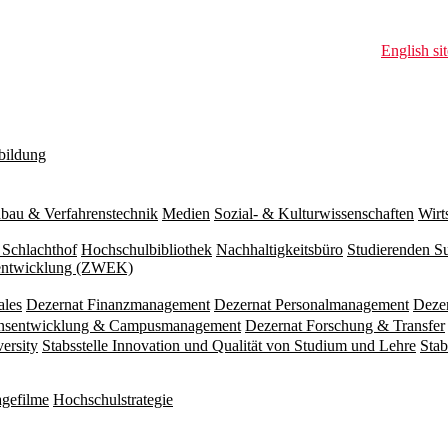
English sit
bildung
bau & Verfahrenstechnik
Medien
Sozial- & Kulturwissenschaften
Wirt
 Schlachthof
Hochschulbibliothek
Nachhaltigkeitsbüro
Studierenden S
zentwicklung (ZWEK)
ales
Dezernat Finanzmanagement
Dezernat Personalmanagement
Deze
ionsentwicklung & Campusmanagement
Dezernat Forschung & Transfer
versity
Stabsstelle Innovation und Qualität von Studium und Lehre
Stab
gefilme
Hochschulstrategie