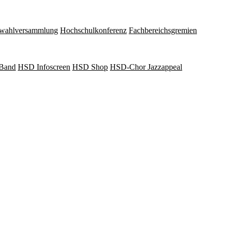
wahlversammlung
Hochschulkonferenz
Fachbereichsgremien
Band
HSD Infoscreen
HSD Shop
HSD-Chor Jazzappeal