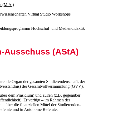
n (M.A.)
rwissenschaften
Virtual Studio Workshops
rbildungsprogramm
Hochschul- und Mediendidaktik
en-Ausschuss (AStA)
hrende Organ der gesamten Stu­dierendenschaft, der
verständnis) der Gesamt­voll­ver­samm­lung (GVV).
enüber dem Präsidium) und außen (z.B. gegenüber
Öffentlichkeit). Er verfügt – im Rahmen des
 – über die finanziellen Mittel der Studierenden­
Referate und in Autonome Referate.