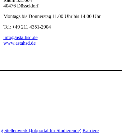
Raum 3.E.004
40476 Düsseldorf
Montags bis Donnerstag 11.00 Uhr bis 14.00 Uhr
Tel:
+49 211 4351-
2904
info@asta-​hsd.de
www.astahsd.de
​
ng
Stellenwerk (Jobportal für Studierende)
Karriere