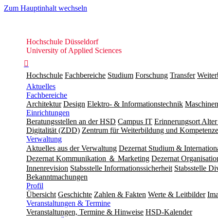
Zum Hauptinhalt wechseln
Hochschule
Hochschule Düsseldorf
Düsseldorf
University of Applied Sciences

Hochschule
Fachbereiche
Studium
Forschung
Transfer
Weiter
Aktuelles
Fachbereiche
Architektur
Design
Elektro- & Informationstechnik
Maschinen
Einrichtungen
Beratungsstellen an der HSD
Campus IT
Erinnerungsort Alter
Digitalität (ZDD)
Zentrum für Weiterbildung und Kompeten
Verwaltung
Aktuelles aus der Verwaltung
Dezernat Studium & Internation
Dezernat Kommunikation ＆ Marketing
Dezernat Organisat
Innenrevision
Stabsstelle In­for­ma­ti­ons­sicher­heit
Stabsstelle Di
Bekanntmachungen
Profil
Übersicht
Geschichte
Zahlen & Fakten
Werte & Leitbilder
Ima
Veranstaltungen & Termine
Veranstaltungen, Termine & Hinweise
HSD-Kalender