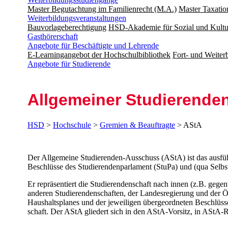
Master Begutachtung im Familienrecht (M.A.)
Master Taxatio
Weiterbildungsveranstaltungen
Bauvorlageberechtigung
HSD-Akademie für Sozial und Kultu
Gasthörerschaft
Angebote für Beschäftigte und Lehrende
E-Learningangebot der Hochschulbibliothek
Fort- und Weite
Angebote für Studierende
Allgemeiner Stu­dieren­d
HSD
>
Hochschule
>
Gremien & Beauftragte
> AStA
​Der Allgemeine Studierenden-Ausschuss (AStA) ist das ausfü
Beschlüsse des Studierendenparlament (StuPa) und (qua Selbst
Er repräsentiert die Studierendenschaft nach innen (z.B. geg
anderen Stu­dierenden­schaften, der Landes­regierung und der 
Haushalts­planes und der jeweiligen übergeordneten Be­schlüsse
schaft. Der AStA gliedert sich in den AStA-Vorsitz, in AStA-