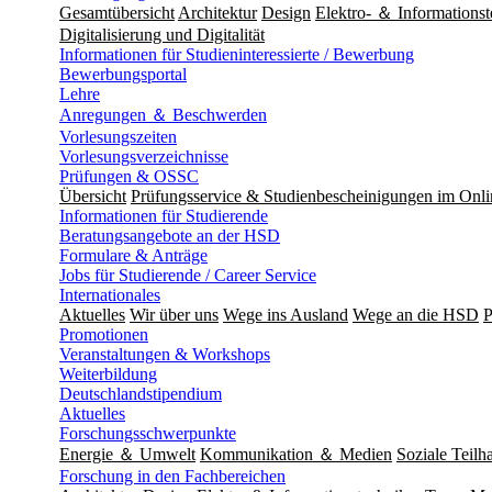
Gesamtübersicht
Architektur
Design
Elektro- ＆ Informationst
Digitalisierung und Digitalität
Informationen für Studieninteressierte / Bewerbung
Bewerbungsportal
Lehre
Anregungen ＆ Beschwerden
Vorlesungszeiten
Vorlesungsverzeichnisse
Prüfungen & OSSC
Übersicht
Prüfungsservice & Studienbescheinigungen im Onl
Informationen für Studierende
Beratungsangebote an der HSD
Formulare & Anträge
Jobs für Studierende / Career Service
Internationales
Aktuelles
Wir über uns
Wege ins Ausland
Wege an die HSD
P
Promotionen
Veranstaltungen & Workshops
Weiterbildung
Deutschlandstipendium
Aktuelles
Forschungsschwerpunkte
Energie ＆ Umwelt
Kommunikation ＆ Medien
Soziale Teilha
Forschung in den Fachbereichen