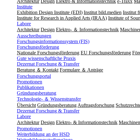
Architektur
Design
Elektro & Informationstechnik
e-Traxx
Ma
Institute
Exhibition Design Institute (EDI)
Institut bild.medien
Institut
Institute for Research in Applied Arts (IRAA)
Institute of So
Labore
Architektur
Design
Elektro- ＆ Informationstechnik
Maschine
Ausschreibungen
Forschungsinformationssystem (FIS)
Forschungsförderung
Nationale Forschungsförderung
EU Forschungsförderung
För
Gute wissenschaftliche Praxis
Dezernat Forschung & Transfer
Beratung ＆ Kontakt
Formulare ＆ Anträge
Forschungsportal
Promotionen
Publikationen
Gründungsberatung
Technologie- ＆ Wissenstransfer
Übersicht
Gründungsberatung
Auftragsforschung
Schutzrecht
Dezernat Forschung & Transfer
Labore
Architektur
Design
Elektro- & Informationstechnik
Maschinen
Promotionen
Weiterbildung an der HSD
Weiterbildungsstudiengänge