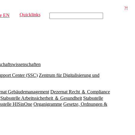
?!
Quicklinks
e
EN
schaftswissenschaften
upport Center (SSC)
Zentrum für Digitalisierung und
rnat Gebäudemanagement
Dezernat Recht ＆ Compliance
Stabsstelle Arbeitssicherheit ＆ Gesundheit
Stabsstelle
sstelle HISinOne
Organigramme
Gesetze, Ordnungen &