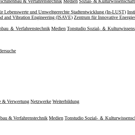
schinenbau & Verfahrenstechnik
Medien
Sozial- & Kulturwissenschaf
 für Lebenswerte und Umweltgerechte Stadtentwicklung (In-LUST)
Ins
und and Vibration Engineering (ISAVE)
Zentrum für Innovative Energi
nbau ＆ Verfahrenstechnik
Medien
Tonstudio Sozial- ＆ Kulturwissens
dersuche
e & Verwertung
Netzwerke
Weiterbildung
bau & Verfahrenstechnik
Medien
Tonstudio Sozial- ＆ Kulturwissensc