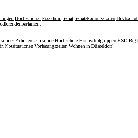
itungen
Hochschulrat
Präsidium
Senat
Senatskommissionen
Hochschul
tudierendenparlament
sundes Arbeiten - Gesunde Hochschule
Hochschulgruppen
HSD Big 
in Notsituationen
Vorlesungszeiten
Wohnen in Düsseldorf
g