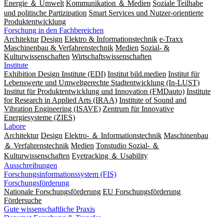
Energie ＆ Umwelt
Kommunikation ＆ Medien
Soziale Teilhabe
und politische Partizipation
Smart Services und Nutzer-orientierte
Produktentwicklung
Forschung in den Fachbereichen
Architektur
Design
Elektro & Informationstechnik
e-Traxx
Maschinenbau & Verfahrenstechnik
Medien
Sozial- &
Kulturwissenschaften
Wirtschaftswissenschaften
Institute
Exhibition Design Institute (EDI)
Institut bild.medien
Institut für
Lebenswerte und Umweltgerechte Stadtentwicklung (In-LUST)
Institut für Produktentwicklung und Innovation (FMDauto)
Institute
for Research in Applied Arts (IRAA)
Institute of Sound and
Vibration Engineering (ISAVE)
Zentrum für Innovative
Energiesysteme (ZIES)
Labore
Architektur
Design
Elektro- ＆ Informationstechnik
Maschinenbau
＆ Verfahrenstechnik
Medien
Tonstudio Sozial- ＆
Kulturwissenschaften
Eyetracking ＆ Usability
Ausschreibungen
Forschungsinformationssystem (FIS)
Forschungsförderung
Nationale Forschungsförderung
EU Forschungsförderung
Fördersuche
Gute wissenschaftliche Praxis