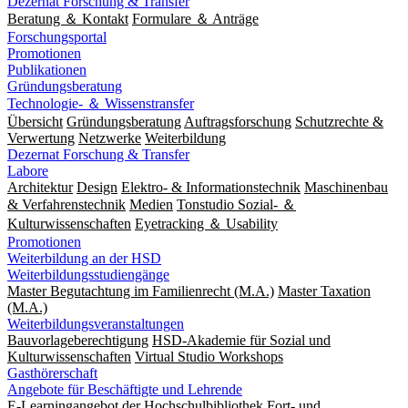
Dezernat Forschung & Transfer
Beratung ＆ Kontakt
Formulare ＆ Anträge
Forschungsportal
Promotionen
Publikationen
Gründungsberatung
Technologie- ＆ Wissenstransfer
Übersicht
Gründungsberatung
Auftragsforschung
Schutzrechte &
Verwertung
Netzwerke
Weiterbildung
Dezernat Forschung & Transfer
Labore
Architektur
Design
Elektro- & Informationstechnik
Maschinenbau
& Verfahrenstechnik
Medien
Tonstudio Sozial- ＆
Kulturwissenschaften
Eyetracking ＆ Usability
Promotionen
Weiterbildung an der HSD
Weiterbildungsstudiengänge
Master Begutachtung im Familienrecht (M.A.)
Master Taxation
(M.A.)
Weiterbildungsveranstaltungen
Bauvorlageberechtigung
HSD-Akademie für Sozial und
Kulturwissenschaften
Virtual Studio Workshops
Gasthörerschaft
Angebote für Beschäftigte und Lehrende
E-Learningangebot der Hochschulbibliothek
Fort- und