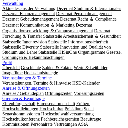
Verwaltung
Aktuelles aus der Verwaltung
Dezernat Studium & Internationales
Dezernat Finanzmanagement
Dezernat Personalmanagement
Dezernat Gebäudemanagement
Dezernat Recht ＆ Compliance
Dezernat Kommunikation ＆ Marketing
Dezernat
Organisationsentwicklung & Campusmanagement
Dezernat
Forschung & Transfer
Stabsstelle Arbeitssicherheit ＆ Gesundheit
Stabsstelle Innenrevision
Stabsstelle In­for­ma­ti­ons­sicher­heit
Stabsstelle Diversity
Stabsstelle Innovation und Qualität von
Studium und Lehre
Stabsstelle HISinOne
Organigramme
Gesetze,
Ordnungen & Bekanntmachungen
Profil
Übersicht
Geschichte
Zahlen & Fakten
Werte & Leitbilder
Imagefilme
Hochschulstrategie
Veranstaltungen & Termine
Veranstaltungen, Termine & Hinweise
HSD-Kalender
Anreise & Öffnungszeiten
Anreise / Gebäudeplan
Öffnungszeiten
Vorlesungszeiten
Gremien & Beauftragte
Ehrenbürgerschaft
Ehrensenatorenschaft
Frühere
Hochschulleitungen
Hochschulrat
Präsidium
Senat
Senatskommissionen
Hochschulwahlversammlung
Hochschulkonferenz
Fachbereichsgremien
Beauftragte
Kommissionen
Personalräte
Vertretungen
AStA