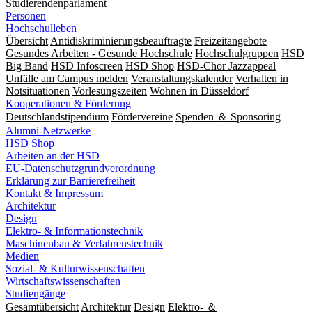
Studierendenparlament
Personen
Hochschulleben
Übersicht
Antidiskriminierungsbeauftragte
Freizeitangebote
Gesundes Arbeiten - Gesunde Hochschule
Hochschulgruppen
HSD
Big Band
HSD Infoscreen
HSD Shop
HSD-Chor Jazzappeal
Unfälle am Campus melden
Veranstaltungskalender
Verhalten in
Notsituationen
Vorlesungszeiten
Wohnen in Düsseldorf
Kooperationen & Förderung
Deutschlandstipendium
Fördervereine
Spenden ＆ Sponsoring
Alumni-Netzwerke
HSD Shop
Arbeiten an der HSD
EU-Datenschutzgrundverordnung
Erklärung zur Barrierefreiheit
Kontakt & Impressum
Architektur
Design
Elektro- & Informationstechnik
Maschinenbau & Verfahrenstechnik
Medien
Sozial- & Kulturwissenschaften
Wirtschaftswissenschaften
Studiengänge
Gesamtübersicht
Architektur
Design
Elektro- ＆