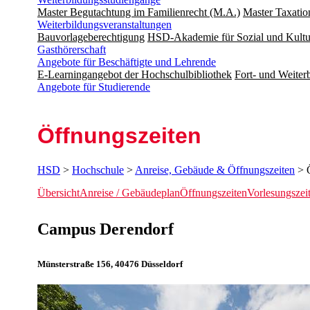
Master Begutachtung im Familienrecht (M.A.)
Master Taxatio
Weiterbildungsveranstaltungen
Bauvorlageberechtigung
HSD-Akademie für Sozial und Kultu
Gasthörerschaft
Angebote für Beschäftigte und Lehrende
E-Learningangebot der Hochschulbibliothek
Fort- und Weite
Angebote für Studierende
Öffnungs­zeiten
HSD
>
Hochschule
>
Anreise, Gebäude & Öffnungszeiten
> Ö
Übersicht
Anreise / Gebäudeplan
Öffnungszeiten
Vorlesungszei
​​​​​​​​​​Campus Derendorf
Münsterstraße 156, 40476 Düsseldorf