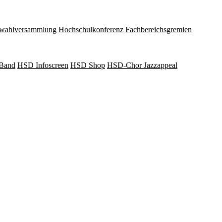
wahlversammlung
Hochschulkonferenz
Fachbereichsgremien
Band
HSD Infoscreen
HSD Shop
HSD-Chor Jazzappeal