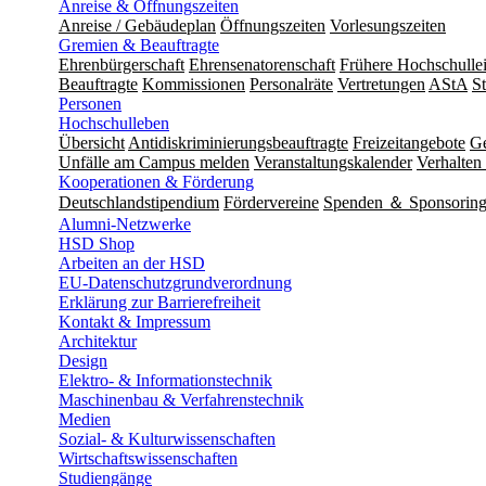
Anreise & Öffnungszeiten
Anreise / Gebäudeplan
Öffnungszeiten
Vorlesungszeiten
Gremien & Beauftragte
Ehrenbürgerschaft
Ehrensenatorenschaft
Frühere Hochschulle
Beauftragte
Kommissionen
Personalräte
Vertretungen
AStA
S
Personen
Hochschulleben
Übersicht
Antidiskriminierungsbeauftragte
Freizeitangebote
Ge
Unfälle am Campus melden
Veranstaltungskalender
Verhalten 
Kooperationen & Förderung
Deutschlandstipendium
Fördervereine
Spenden ＆ Sponsorin
Alumni-Netzwerke
HSD Shop
Arbeiten an der HSD
EU-Datenschutzgrundverordnung
Erklärung zur Barrierefreiheit
Kontakt & Impressum
Architektur
Design
Elektro- & Informationstechnik
Maschinenbau & Verfahrenstechnik
Medien
Sozial- & Kulturwissenschaften
Wirtschaftswissenschaften
Studiengänge