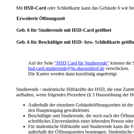
Mit
HSD-Card
oder Schließkarte kann das Gebäude 6 wie bis
​Erweiterte Öffnungszeit
​Geb. 6 für Studierende mit HSD-Card geöffnet
Geb. 6 für Beschäftigte m​it HSD- bzw. Schließkarte geöffn
Auf der Seite
"HSD Card für​​​ Studierende"
können die S
hsd-card.studierende@hs-duesseldorf.de​
​ verschicken.
​Die Karten werden dann kurzfristig angefertigt. ​
Studierende / studentische Hilfskräfte der HSD, die eine Zutr
aufhalten, wenn folgendes Prozedere (§ 3 Hausordnung der Ho
Außerhalb der einzelnen Gebäudeöffnungszeiten ist de
den Haupteingang gewährleistet.
Beschäftigte und Studierende, die noch nach der Öffnu
schriftliches Einverständnis einer lehrenden Person ode
Für studentische Hilfskräfte und Studierende kann die 
außerhalb der Öffnungszeiten beantragen. Studentisch