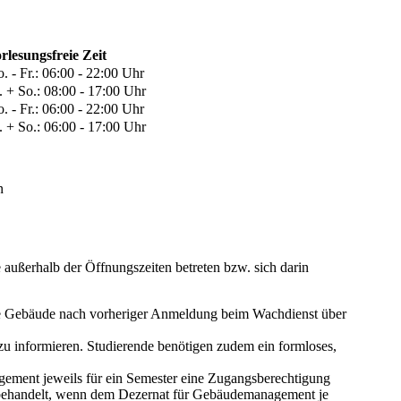
rlesungsfreie Zeit
o. - Fr.: 06:00 - 22:00 Uhr
a. + So.: 08:00 - 17:00 Uhr
o. - Fr.: 06:00 - 22:00 Uhr
a. + So.: 06:00 - 17:00 Uhr​
an
 außerhalb der Öffnungszeiten betreten bzw. sich darin
ene Gebäude nach vorheriger Anmeldung beim Wachdienst über
zu informieren. Studierende benötigen zudem ein formloses,
agement jeweils für ein Semester eine Zugangsberechtigung
e behandelt, wenn dem Dezernat für Gebäudemanagement je