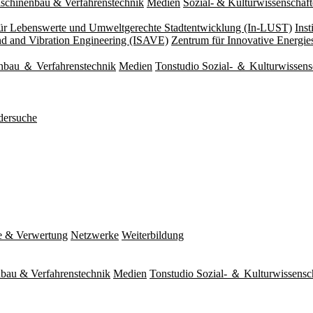
schinenbau & Verfahrenstechnik
Medien
Sozial- & Kulturwissenschaf
 für Lebenswerte und Umweltgerechte Stadtentwicklung (In-LUST)
Ins
und and Vibration Engineering (ISAVE)
Zentrum für Innovative Energi
nbau ＆ Verfahrenstechnik
Medien
Tonstudio Sozial- ＆ Kulturwissens
dersuche
e & Verwertung
Netzwerke
Weiterbildung
bau & Verfahrenstechnik
Medien
Tonstudio Sozial- ＆ Kulturwissensc