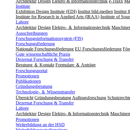
Architektur
Design
Elektro & Informationstechnik
e-Traxx
Ma
Institute
Exhibition Design Institute (EDI)
Institut bild.medien
Institut
Institute for Research in Applied Arts (IRAA)
Institute of So
Labore
Architektur
Design
Elektro- ＆ Informationstechnik
Maschine
Ausschreibungen
Forschungsinformationssystem (FIS)
Forschungsförderung
Nationale Forschungsförderung
EU Forschungsförderung
För
Gute wissenschaftliche Praxis
Dezernat Forschung & Transfer
Beratung ＆ Kontakt
Formulare ＆ Anträge
Forschungsportal
Promotionen
Publikationen
Gründungsberatung
Technologie- ＆ Wissenstransfer
Übersicht
Gründungsberatung
Auftragsforschung
Schutzrecht
Dezernat Forschung & Transfer
Labore
Architektur
Design
Elektro- & Informationstechnik
Maschinen
Promotionen
Weiterbildung an der HSD
Weiterbildungsstudiengänge