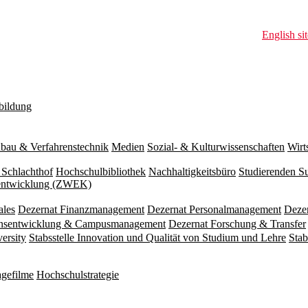
English sit
bildung
bau & Verfahrenstechnik
Medien
Sozial- & Kulturwissenschaften
Wirt
 Schlachthof
Hochschulbibliothek
Nachhaltigkeitsbüro
Studierenden S
zentwicklung (ZWEK)
ales
Dezernat Finanzmanagement
Dezernat Personalmanagement
Deze
ionsentwicklung & Campusmanagement
Dezernat Forschung & Transfer
versity
Stabsstelle Innovation und Qualität von Studium und Lehre
Stab
gefilme
Hochschulstrategie