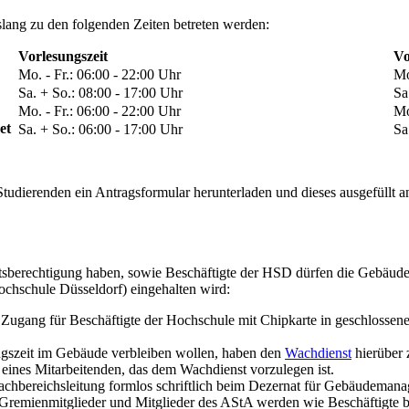
lang zu den folgenden Zeiten betreten werden:
​Vorlesungszeit
Vo
​Mo. - Fr.: 06:00 - 22:00 Uhr
​M
​Sa. + So.: 08:00 - 17:00 Uhr
​S
​Mo. - Fr.: 06:00 - 22:00 Uhr
​M
et
​Sa. + So.: 06:00 - 17:00 Uhr
​S
tudierenden ein Antragsformular herunterladen und dieses ausgefüllt 
ittsberechtigung haben, sowie Beschäftigte der HSD dürfen die Gebäude
chschule Düsseldorf) eingehalten wird:
r Zugang für Beschäftigte der Hochschule mit Chipkarte in geschloss
ngszeit im Gebäude verbleiben wollen, haben den
Wachdienst​
hierüber 
r eines Mitarbeitenden, das dem Wachdienst vorzulegen ist.
Fachbereichsleitung formlos schriftlich beim Dezernat für Gebäudeman
e Gremienmitglieder und Mitglieder des AStA werden wie Beschäftigt