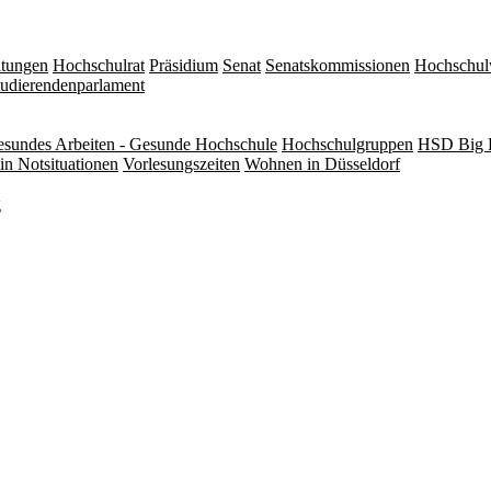
itungen
Hochschulrat
Präsidium
Senat
Senatskommissionen
Hochschul
tudierendenparlament
sundes Arbeiten - Gesunde Hochschule
Hochschulgruppen
HSD Big 
in Notsituationen
Vorlesungszeiten
Wohnen in Düsseldorf
g