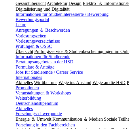
Gesamtübersicht
Architektur
Design
Elektro- ＆ Informationst
Digitalisierung und Digitalität
Informationen für Studieninteressierte / Bewerbung
Bewerbungsportal
Lehre
Anregungen ＆ Beschwerden
Vorlesungszeiten
Vorlesungsverzeichnisse
Prüfungen & OSSC
Übersicht
Prüfungsservice & Studienbescheinigungen im Onl
Informationen für Studierende
Beratungsangebote an der HSD
Formulare & Anträge
Jobs für Studierende / Career Service
Internationales
Aktuelles
Wir über uns
Wege ins Ausland
Wege an die HSD
P
Promotionen
Veranstaltungen & Workshops
Weiterbildung
Deutschlandstipendium
Aktuelles
Forschungsschwerpunkte
Energie ＆ Umwelt
Kommunikation ＆ Medien
Soziale Teilha
Forschung in den Fachbereichen