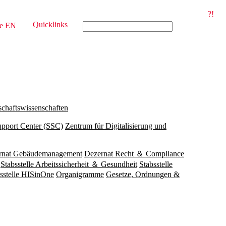
?!
Quicklinks
e
EN
schaftswissenschaften
upport Center (SSC)
Zentrum für Digitalisierung und
rnat Gebäudemanagement
Dezernat Recht ＆ Compliance
Stabsstelle Arbeitssicherheit ＆ Gesundheit
Stabsstelle
sstelle HISinOne
Organigramme
Gesetze, Ordnungen &