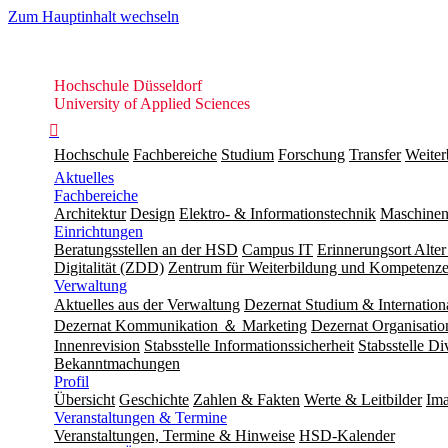
Zum Hauptinhalt wechseln
Hochschule
Hochschule Düsseldorf
Düsseldorf
University of Applied Sciences

Hochschule
Fachbereiche
Studium
Forschung
Transfer
Weiter
Aktuelles
Fachbereiche
Architektur
Design
Elektro- & Informationstechnik
Maschinen
Einrichtungen
Beratungsstellen an der HSD
Campus IT
Erinnerungsort Alter
Digitalität (ZDD)
Zentrum für Weiterbildung und Kompeten
Verwaltung
Aktuelles aus der Verwaltung
Dezernat Studium & Internation
Dezernat Kommunikation ＆ Marketing
Dezernat Organisat
Innenrevision
Stabsstelle In­for­ma­ti­ons­sicher­heit
Stabsstelle Di
Bekanntmachungen
Profil
Übersicht
Geschichte
Zahlen & Fakten
Werte & Leitbilder
Ima
Veranstaltungen & Termine
Veranstaltungen, Termine & Hinweise
HSD-Kalender