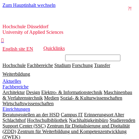
Zum Hauptinhalt wechseln
?!
Hochschule
Hochschule Düsseldorf
Düsseldorf
University of Applied Sciences

Quicklinks
English site
EN
Hochschule
Fachbereiche
Studium
Forschung
Transfer
Weiterbildung
Aktuelles
Fachbereiche
Architektur
Design
Elektro- & Informationstechnik
Maschinenbau
& Verfahrenstechnik
Medien
Sozial- & Kulturwissenschaften
Wirtschaftswissenschaften
Einrichtungen
Beratungsstellen an der HSD
Campus IT
Erinnerungsort Alter
Schlachthof
Hochschulbibliothek
Nachhaltigkeitsbüro
Studierenden
Support Center (SSC)
Zentrum für Digitalisierung und Digitalität
(ZDD)
Zentrum für Weiterbildung und Kompetenzentwicklung
(ZWEK)