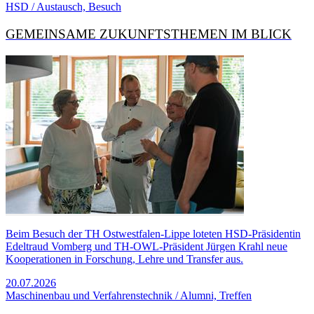
HSD / Austausch, Besuch
GEMEINSAME ZUKUNFTS­THEMEN IM BLICK
Beim Besuch der TH Ostwestfalen-Lippe loteten HSD-Präsidentin
Edeltraud Vomberg und TH-OWL-Präsident Jürgen Krahl neue
Kooperationen in Forschung, Lehre und Transfer aus.
20.07.2026
Maschinenbau und Verfahrenstechnik / Alumni, Treffen