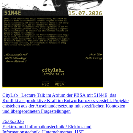
CityLab_ Lecture Talk im Atrium der PBSA mit 51N4E, das
Konflikt als produktive Kraft im Entwurfsprozess versteht. Projekte
entstehen aus der Auseinandersetzung mit spezifischen Kontexten
und übergeordneten Fragestellungen
26.06.2026
Elektro- und Informationstechnik / Elektro- und
Informationstechnik, Unternehmertag, HSD