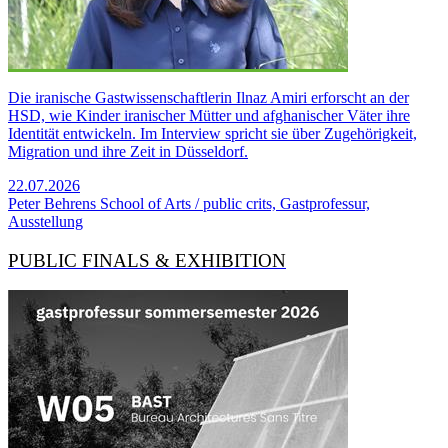
Die iranische Gastwissenschaftlerin Ilnaz Amiri erforscht an der
HSD, wie Kinder iranischer Mütter und afghanischer Väter ihre
Identität entwickeln. Im Interview spricht sie über Zugehörigkeit,
Migration und ihre Zeit in Düsseldorf.
22.07.2026
Peter Behrens School of Arts / public crits, Gastprofessur,
Ausstellung
PUBLIC FINALS & EXHIBITION