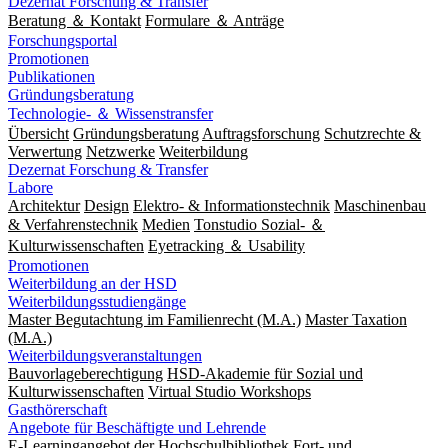
Dezernat Forschung & Transfer
Beratung ＆ Kontakt
Formulare ＆ Anträge
Forschungsportal
Promotionen
Publikationen
Gründungsberatung
Technologie- ＆ Wissenstransfer
Übersicht
Gründungsberatung
Auftragsforschung
Schutzrechte &
Verwertung
Netzwerke
Weiterbildung
Dezernat Forschung & Transfer
Labore
Architektur
Design
Elektro- & Informationstechnik
Maschinenbau
& Verfahrenstechnik
Medien
Tonstudio Sozial- ＆
Kulturwissenschaften
Eyetracking ＆ Usability
Promotionen
Weiterbildung an der HSD
Weiterbildungsstudiengänge
Master Begutachtung im Familienrecht (M.A.)
Master Taxation
(M.A.)
Weiterbildungsveranstaltungen
Bauvorlageberechtigung
HSD-Akademie für Sozial und
Kulturwissenschaften
Virtual Studio Workshops
Gasthörerschaft
Angebote für Beschäftigte und Lehrende
E-Learningangebot der Hochschulbibliothek
Fort- und