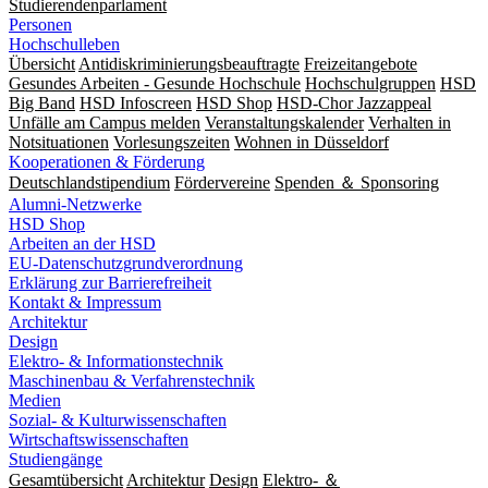
Studierendenparlament
Personen
Hochschulleben
Übersicht
Antidiskriminierungsbeauftragte
Freizeitangebote
Gesundes Arbeiten - Gesunde Hochschule
Hochschulgruppen
HSD
Big Band
HSD Infoscreen
HSD Shop
HSD-Chor Jazzappeal
Unfälle am Campus melden
Veranstaltungskalender
Verhalten in
Notsituationen
Vorlesungszeiten
Wohnen in Düsseldorf
Kooperationen & Förderung
Deutschlandstipendium
Fördervereine
Spenden ＆ Sponsoring
Alumni-Netzwerke
HSD Shop
Arbeiten an der HSD
EU-Datenschutzgrundverordnung
Erklärung zur Barrierefreiheit
Kontakt & Impressum
Architektur
Design
Elektro- & Informationstechnik
Maschinenbau & Verfahrenstechnik
Medien
Sozial- & Kulturwissenschaften
Wirtschaftswissenschaften
Studiengänge
Gesamtübersicht
Architektur
Design
Elektro- ＆