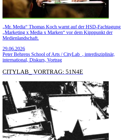
„Mr. Media“ Thomas Koch warnt auf der HSD-Fachtagung
„Marketing x Media x Marken“ vor dem Kipppunkt der
Medienlandschaft.
29.06.2026
Peter Behrens School of Arts / CityLab_, interdisziplinär,
international, Diskurs, Vortrag
CITYLAB_ VORTRAG: 51N4E