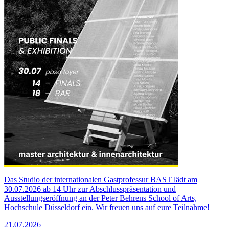
Das Studio der internationalen Gastprofessur BAST lädt am
30.07.2026 ab 14 Uhr zur Abschlusspräsentation und
Ausstellungseröffnung an der Peter Behrens School of Arts,
Hochschule Düsseldorf ein. Wir freuen uns auf eure Teilnahme!
21.07.2026