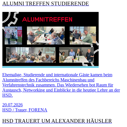
ALUMNI TREFFEN STUDIERENDE
Ehemalige, Studierende und internationale Gäste kamen beim
Alumnitreffen des Fachbereichs Maschinenbau und
Verfahrenstechnik zusammen. Das Wiedersehen bot Raum für
Austausch, Networking und Einblicke in die heutige Lehre an der
HSD.
20.07.2026
HSD / Trauer, FORENA
HSD TRAUERT UM ALEXANDER HÄUSLER