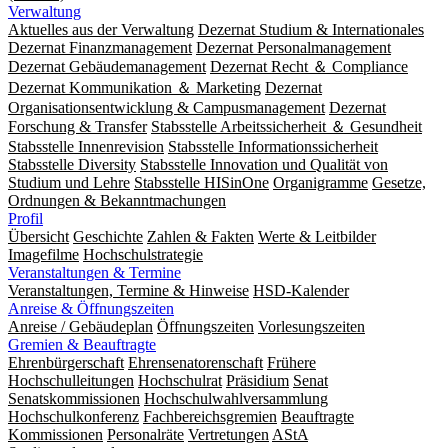
Verwaltung
Aktuelles aus der Verwaltung
Dezernat Studium & Internationales
Dezernat Finanzmanagement
Dezernat Personalmanagement
Dezernat Gebäudemanagement
Dezernat Recht ＆ Compliance
Dezernat Kommunikation ＆ Marketing
Dezernat
Organisationsentwicklung & Campusmanagement
Dezernat
Forschung & Transfer
Stabsstelle Arbeitssicherheit ＆ Gesundheit
Stabsstelle Innenrevision
Stabsstelle In­for­ma­ti­ons­sicher­heit
Stabsstelle Diversity
Stabsstelle Innovation und Qualität von
Studium und Lehre
Stabsstelle HISinOne
Organigramme
Gesetze,
Ordnungen & Bekanntmachungen
Profil
Übersicht
Geschichte
Zahlen & Fakten
Werte & Leitbilder
Imagefilme
Hochschulstrategie
Veranstaltungen & Termine
Veranstaltungen, Termine & Hinweise
HSD-Kalender
Anreise & Öffnungszeiten
Anreise / Gebäudeplan
Öffnungszeiten
Vorlesungszeiten
Gremien & Beauftragte
Ehrenbürgerschaft
Ehrensenatorenschaft
Frühere
Hochschulleitungen
Hochschulrat
Präsidium
Senat
Senatskommissionen
Hochschulwahlversammlung
Hochschulkonferenz
Fachbereichsgremien
Beauftragte
Kommissionen
Personalräte
Vertretungen
AStA