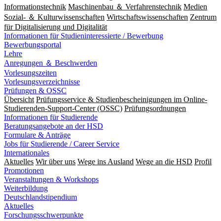
Informationstechnik
Maschinenbau ＆ Verfahrenstechnik
Medien
Sozial- ＆ Kulturwissenschaften
Wirtschaftswissenschaften
Zentrum
für Digitalisierung und Digitalität
Informationen für Studieninteressierte / Bewerbung
Bewerbungsportal
Lehre
Anregungen ＆ Beschwerden
Vorlesungszeiten
Vorlesungsverzeichnisse
Prüfungen & OSSC
Übersicht
Prüfungsservice & Studienbescheinigungen im Online-
Studierenden-Support-Center (OSSC)
Prüfungsordnungen
Informationen für Studierende
Beratungsangebote an der HSD
Formulare & Anträge
Jobs für Studierende / Career Service
Internationales
Aktuelles
Wir über uns
Wege ins Ausland
Wege an die HSD
Profil
Promotionen
Veranstaltungen & Workshops
Weiterbildung
Deutschlandstipendium
Aktuelles
Forschungsschwerpunkte