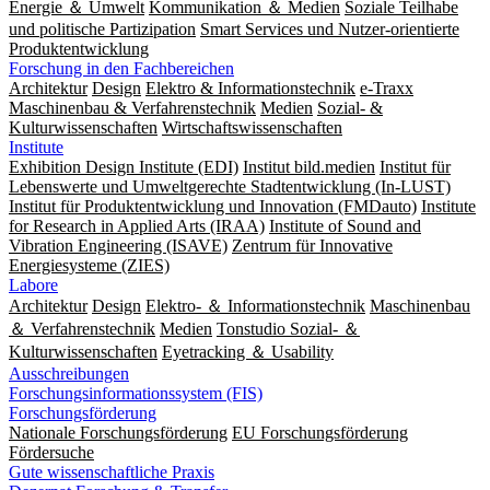
Energie ＆ Umwelt
Kommunikation ＆ Medien
Soziale Teilhabe
und politische Partizipation
Smart Services und Nutzer-orientierte
Produktentwicklung
Forschung in den Fachbereichen
Architektur
Design
Elektro & Informationstechnik
e-Traxx
Maschinenbau & Verfahrenstechnik
Medien
Sozial- &
Kulturwissenschaften
Wirtschaftswissenschaften
Institute
Exhibition Design Institute (EDI)
Institut bild.medien
Institut für
Lebenswerte und Umweltgerechte Stadtentwicklung (In-LUST)
Institut für Produktentwicklung und Innovation (FMDauto)
Institute
for Research in Applied Arts (IRAA)
Institute of Sound and
Vibration Engineering (ISAVE)
Zentrum für Innovative
Energiesysteme (ZIES)
Labore
Architektur
Design
Elektro- ＆ Informationstechnik
Maschinenbau
＆ Verfahrenstechnik
Medien
Tonstudio Sozial- ＆
Kulturwissenschaften
Eyetracking ＆ Usability
Ausschreibungen
Forschungsinformationssystem (FIS)
Forschungsförderung
Nationale Forschungsförderung
EU Forschungsförderung
Fördersuche
Gute wissenschaftliche Praxis