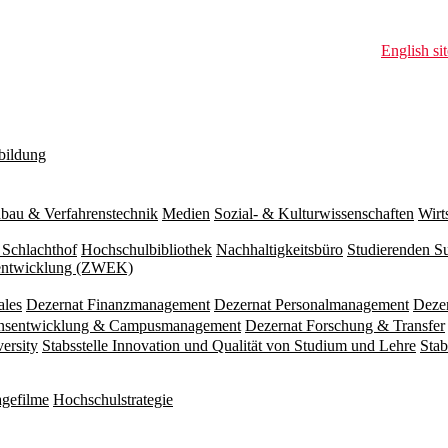
English sit
bildung
bau & Verfahrenstechnik
Medien
Sozial- & Kulturwissenschaften
Wirt
 Schlachthof
Hochschulbibliothek
Nachhaltigkeitsbüro
Studierenden S
zentwicklung (ZWEK)
ales
Dezernat Finanzmanagement
Dezernat Personalmanagement
Deze
ionsentwicklung & Campusmanagement
Dezernat Forschung & Transfer
versity
Stabsstelle Innovation und Qualität von Studium und Lehre
Stab
gefilme
Hochschulstrategie