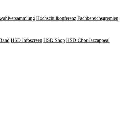
wahlversammlung
Hochschulkonferenz
Fachbereichsgremien
Band
HSD Infoscreen
HSD Shop
HSD-Chor Jazzappeal