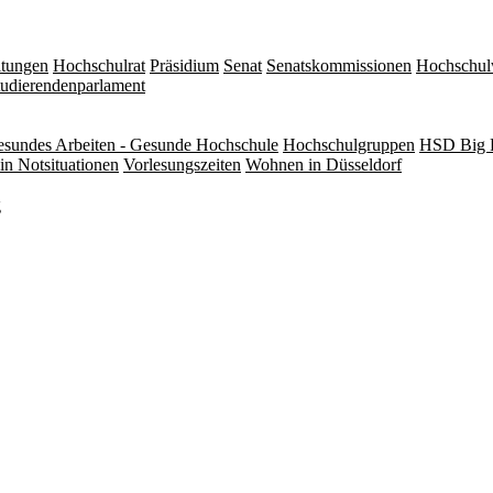
itungen
Hochschulrat
Präsidium
Senat
Senatskommissionen
Hochschul
tudierendenparlament
sundes Arbeiten - Gesunde Hochschule
Hochschulgruppen
HSD Big 
in Notsituationen
Vorlesungszeiten
Wohnen in Düsseldorf
g