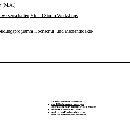
n (M.A.)
rwissenschaften
Virtual Studio Workshops
rbildungsprogramm
Hochschul- und Mediendidaktik
ein Teilzeitstudium aufnehmen
eine Bibliothekskarte beantragen
Informationen zur Barrierefreiheit erhalten
meinen Lebenslauf besprechen
mich für ein Praktikum bewerben
mich für ein Stipendium bewerben