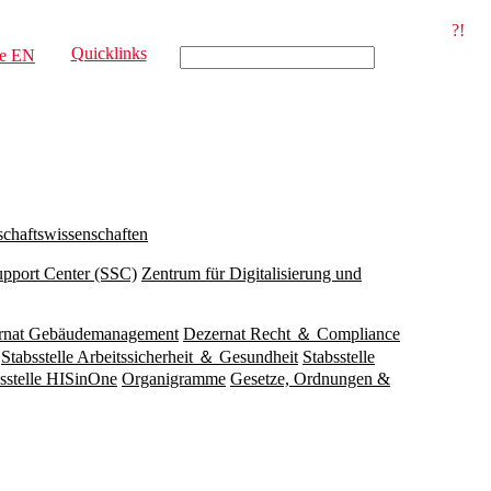
?!
Quicklinks
e
EN
schaftswissenschaften
upport Center (SSC)
Zentrum für Digitalisierung und
rnat Gebäudemanagement
Dezernat Recht ＆ Compliance
Stabsstelle Arbeitssicherheit ＆ Gesundheit
Stabsstelle
sstelle HISinOne
Organigramme
Gesetze, Ordnungen &