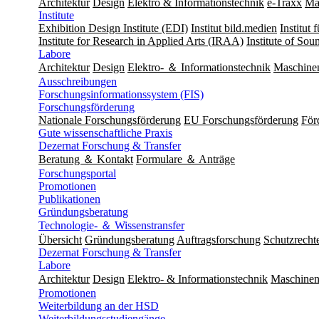
Architektur
Design
Elektro & Informationstechnik
e-Traxx
Ma
Institute
Exhibition Design Institute (EDI)
Institut bild.medien
Institut
Institute for Research in Applied Arts (IRAA)
Institute of So
Labore
Architektur
Design
Elektro- ＆ Informationstechnik
Maschine
Ausschreibungen
Forschungsinformationssystem (FIS)
Forschungsförderung
Nationale Forschungsförderung
EU Forschungsförderung
För
Gute wissenschaftliche Praxis
Dezernat Forschung & Transfer
Beratung ＆ Kontakt
Formulare ＆ Anträge
Forschungsportal
Promotionen
Publikationen
Gründungsberatung
Technologie- ＆ Wissenstransfer
Übersicht
Gründungsberatung
Auftragsforschung
Schutzrecht
Dezernat Forschung & Transfer
Labore
Architektur
Design
Elektro- & Informationstechnik
Maschinen
Promotionen
Weiterbildung an der HSD
Weiterbildungsstudiengänge