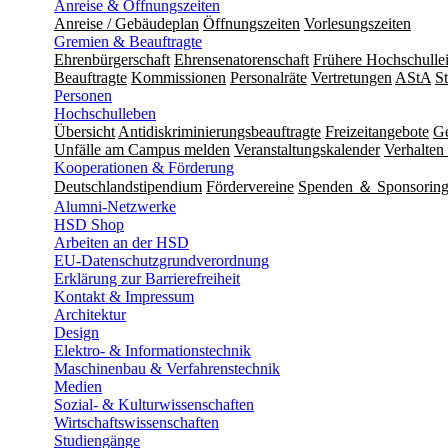
Anreise & Öffnungszeiten
Anreise / Gebäudeplan
Öffnungszeiten
Vorlesungszeiten
Gremien & Beauftragte
Ehrenbürgerschaft
Ehrensenatorenschaft
Frühere Hochschulle
Beauftragte
Kommissionen
Personalräte
Vertretungen
AStA
S
Personen
Hochschulleben
Übersicht
Antidiskriminierungsbeauftragte
Freizeitangebote
Ge
Unfälle am Campus melden
Veranstaltungskalender
Verhalten 
Kooperationen & Förderung
Deutschlandstipendium
Fördervereine
Spenden ＆ Sponsorin
Alumni-Netzwerke
HSD Shop
Arbeiten an der HSD
EU-Datenschutzgrundverordnung
Erklärung zur Barrierefreiheit
Kontakt & Impressum
Architektur
Design
Elektro- & Informationstechnik
Maschinenbau & Verfahrenstechnik
Medien
Sozial- & Kulturwissenschaften
Wirtschaftswissenschaften
Studiengänge