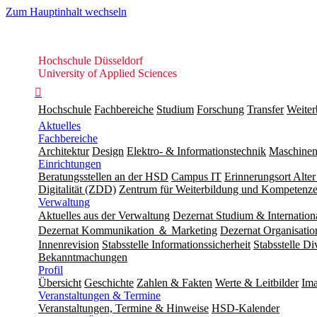
Zum Hauptinhalt wechseln
Hochschule
Hochschule Düsseldorf
Düsseldorf
University of Applied Sciences

Hochschule
Fachbereiche
Studium
Forschung
Transfer
Weiter
Aktuelles
Fachbereiche
Architektur
Design
Elektro- & Informationstechnik
Maschinen
Einrichtungen
Beratungsstellen an der HSD
Campus IT
Erinnerungsort Alter
Digitalität (ZDD)
Zentrum für Weiterbildung und Kompeten
Verwaltung
Aktuelles aus der Verwaltung
Dezernat Studium & Internation
Dezernat Kommunikation ＆ Marketing
Dezernat Organisat
Innenrevision
Stabsstelle In­for­ma­ti­ons­sicher­heit
Stabsstelle Di
Bekanntmachungen
Profil
Übersicht
Geschichte
Zahlen & Fakten
Werte & Leitbilder
Ima
Veranstaltungen & Termine
Veranstaltungen, Termine & Hinweise
HSD-Kalender