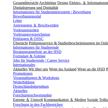
Gesamtübersicht
Architektur
Design
Elektro- ＆ Informationst
Digitalisierung und Digitalität
Informationen für Studieninteressierte / Bewerbung
Bewerbungsportal
Lehre
Anregungen ＆ Beschwerden
Vorlesungszeiten
Vorlesungsverzeichnisse
Prüfungen & OSSC
Übersicht
Prüfungsservice & Studienbescheinigungen im Onl
Informationen für Studierende
Beratungsangebote an der HSD
Formulare & Anträge
Jobs für Studierende / Career Service
Internationales
Aktuelles
Wir über uns
Wege ins Ausland
Wege an die HSD
P
Promotionen
Veranstaltungen & Workshops
Weiterbildung
Deutschlandstipendium
Aktuelles
Forschungsschwerpunkte
Energie ＆ Umwelt
Kommunikation ＆ Medien
Soziale Teilha
Forschung in den Fachbereichen