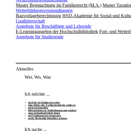
Master Begutachtung im Familienrecht (M.A.)
Master Taxatio
Weiterbildungsveranstaltungen
Bauvorlageberechtigung
HSD-Akademie für Sozial und Kultu
Gasthörerschaft
Angebote für Beschäftigte und Lehrende
E-Learningangebot der Hochschulbibliothek
Fort- und Weite
Angebote für Studierende
Aktuelles
Wer, Wo, Was
Ich möchte ...
mich für ein Studium bewerben
ohne Abitur oder Fachhochschulreife studieren
mich zurückmelden
Informationen zur Studienfinanzierung erhalten
einen Auslandsaufenthalt planen
ein Urlaubssemester beantragen
an der Hochschule Düsseldorf arbeiten
Ich suche ...