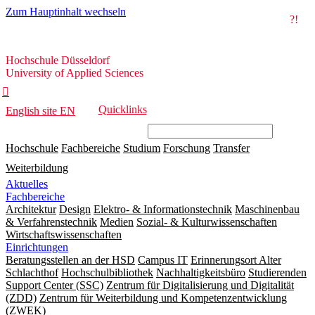
Zum Hauptinhalt wechseln
?!
Hochschule
Hochschule Düsseldorf
Düsseldorf
University of Applied Sciences

Quicklinks
English site
EN
Hochschule
Fachbereiche
Studium
Forschung
Transfer
Weiterbildung
Aktuelles
Fachbereiche
Architektur
Design
Elektro- & Informationstechnik
Maschinenbau
& Verfahrenstechnik
Medien
Sozial- & Kulturwissenschaften
Wirtschaftswissenschaften
Einrichtungen
Beratungsstellen an der HSD
Campus IT
Erinnerungsort Alter
Schlachthof
Hochschulbibliothek
Nachhaltigkeitsbüro
Studierenden
Support Center (SSC)
Zentrum für Digitalisierung und Digitalität
(ZDD)
Zentrum für Weiterbildung und Kompetenzentwicklung
(ZWEK)