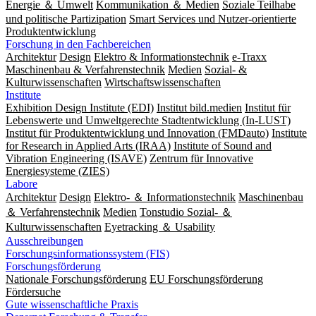
Energie ＆ Umwelt
Kommunikation ＆ Medien
Soziale Teilhabe
und politische Partizipation
Smart Services und Nutzer-orientierte
Produktentwicklung
Forschung in den Fachbereichen
Architektur
Design
Elektro & Informationstechnik
e-Traxx
Maschinenbau & Verfahrenstechnik
Medien
Sozial- &
Kulturwissenschaften
Wirtschaftswissenschaften
Institute
Exhibition Design Institute (EDI)
Institut bild.medien
Institut für
Lebenswerte und Umweltgerechte Stadtentwicklung (In-LUST)
Institut für Produktentwicklung und Innovation (FMDauto)
Institute
for Research in Applied Arts (IRAA)
Institute of Sound and
Vibration Engineering (ISAVE)
Zentrum für Innovative
Energiesysteme (ZIES)
Labore
Architektur
Design
Elektro- ＆ Informationstechnik
Maschinenbau
＆ Verfahrenstechnik
Medien
Tonstudio Sozial- ＆
Kulturwissenschaften
Eyetracking ＆ Usability
Ausschreibungen
Forschungsinformationssystem (FIS)
Forschungsförderung
Nationale Forschungsförderung
EU Forschungsförderung
Fördersuche
Gute wissenschaftliche Praxis