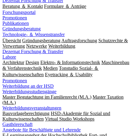
Dezernat Forschung & Transfer
Beratung ＆ Kontakt
Formulare ＆ Anträge
Forschungsportal
Promotionen
Publikationen
Gründungsberatung
Technologie- ＆ Wissenstransfer
Übersicht
Gründungsberatung
Auftragsforschung
Schutzrechte &
Verwertung
Netzwerke
Weiterbildung
Dezernat Forschung & Transfer
Labore
Architektur
Design
Elektro- & Informationstechnik
Maschinenbau
& Verfahrenstechnik
Medien
Tonstudio Sozial- ＆
Kulturwissenschaften
Eyetracking ＆ Usability
Promotionen
Weiterbildung an der HSD
Weiterbildungsstudiengänge
Master Begutachtung im Familienrecht (M.A.)
Master Taxation
(M.A.)
Weiterbildungsveranstaltungen
Bauvorlageberechtigung
HSD-Akademie für Sozial und
Kulturwissenschaften
Virtual Studio Workshops
Gasthörerschaft
Angebote für Beschäftigte und Lehrende
E-Learningangebot der Hochschulbibliothek
Fort- und