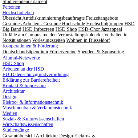
Studierendenparlament
Personen
Hochschulleben
Übersicht
Antidiskriminierungsbeauftragte
Freizeitangebote
Gesundes Arbeiten - Gesunde Hochschule
Hochschulgruppen
HSD
Big Band
HSD Infoscreen
HSD Shop
HSD-Chor Jazzappeal
Unfälle am Campus melden
Veranstaltungskalender
Verhalten in
Notsituationen
Vorlesungszeiten
Wohnen in Düsseldorf
Kooperationen & Förderung
Deutschlandstipendium
Fördervereine
Spenden ＆ Sponsoring
Alumni-Netzwerke
HSD Shop
Arbeiten an der HSD
EU-Datenschutzgrundverordnung
Erklärung zur Barrierefreiheit
Kontakt & Impressum
Architektur
Design
Elektro- & Informationstechnik
Maschinenbau & Verfahrenstechnik
Medien
Sozial- & Kulturwissenschaften
Wirtschaftswissenschaften
Studiengänge
Gesamtübersicht
Architektur
Design
Elektro- ＆