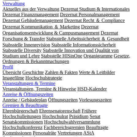
Verwaltung
Aktuelles aus der Verwaltung
Dezernat Studium & Internationales
Dezernat Finanzmanagement
Dezernat Personalmanagement
Dezernat Gebäudemanagement
Dezernat Recht ＆ Compliance
Dezernat Kommunikation ＆ Marketing
Dezernat
Organisationsentwicklung & Campusmanagement
Dezernat
Forschung & Transfer
Stabsstelle Arbeitssicherheit ＆ Gesundheit
Stabsstelle Innenrevision
Stabsstelle In­for­ma­ti­ons­sicher­heit
Stabsstelle Diversity
Stabsstelle Innovation und Qualität von
Studium und Lehre
Stabsstelle HISinOne
Organigramme
Gesetze,
Ordnungen & Bekanntmachungen
Profil
Übersicht
Geschichte
Zahlen & Fakten
Werte & Leitbilder
Imagefilme
Hochschulstrategie
Veranstaltungen & Termine
Veranstaltungen, Termine & Hinweise
HSD-Kalender
Anreise & Öffnungszeiten
Anreise / Gebäudeplan
Öffnungszeiten
Vorlesungszeiten
Gremien & Beauftragte
Ehrenbürgerschaft
Ehrensenatorenschaft
Frühere
Hochschulleitungen
Hochschulrat
Präsidium
Senat
Senatskommissionen
Hochschulwahlversammlung
Hochschulkonferenz
Fachbereichsgremien
Beauftragte
Kommissionen
Personalräte
Vertretungen
AStA