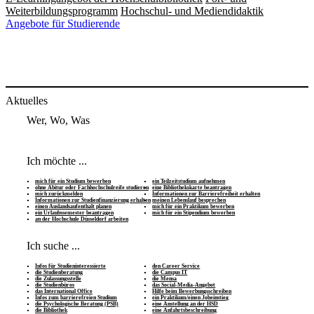
Weiterbildungsprogramm
Hochschul- und Mediendidaktik
Angebote für Studierende
Aktuelles
Wer, Wo, Was
Ich möchte ...
mich für ein Studium bewerben
ein Teilzeitstudium aufnehmen
ohne Abitur oder Fachhochschulreife studieren
eine Bibliothekskarte beantragen
mich zurückmelden
Informationen zur Barrierefreiheit erhalten
Informationen zur Studienfinanzierung erhalten
meinen Lebenslauf besprechen
einen Auslandsaufenthalt planen
mich für ein Praktikum bewerben
ein Urlaubssemester beantragen
mich für ein Stipendium bewerben
an der Hochschule Düsseldorf arbeiten
Ich suche ...
Infos für Studieninteressierte
den Career Service
die Studienberatung
die Campus IT
die Zulassungsstelle
die Mensa
die Studienbüros
das Social-Media-Angebot
das International Office
Hilfe beim Bewerbungsschreiben
Infos zum barrierefreien Studium
ein Praktikum/einen Jobeinstieg
die Psychologische Beratung (PSB)
eine Anstellung an der HSD
die Bibliothek
eine Anfahrtsbeschreibung