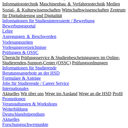
Informationstechnik
Maschinenbau ＆ Verfahrenstechnik
Medien
Sozial- ＆ Kulturwissenschaften
Wirtschaftswissenschaften
Zentrum
für Digitalisierung und Digitalität
Informationen für Studieninteressierte / Bewerbung
Bewerbungsportal
Lehre
Anregungen ＆ Beschwerden
Vorlesungszeiten
Vorlesungsverzeichnisse
Prüfungen & OSSC
Übersicht
Prüfungsservice & Studienbescheinigungen im Online-
Studierenden-Support-Center (OSSC)
Prüfungsordnungen
Informationen für Studierende
Beratungsangebote an der HSD
Formulare & Anträge
Jobs für Studierende / Career Service
Internationales
Aktuelles
Wir über uns
Wege ins Ausland
Wege an die HSD
Profil
Promotionen
Veranstaltungen & Workshops
Weiterbildung
Deutschlandstipendium
Aktuelles
Forschungsschwerpunkte