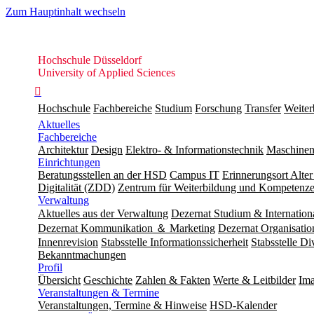
Zum Hauptinhalt wechseln
Hochschule
Hochschule Düsseldorf
Düsseldorf
University of Applied Sciences

Hochschule
Fachbereiche
Studium
Forschung
Transfer
Weiter
Aktuelles
Fachbereiche
Architektur
Design
Elektro- & Informationstechnik
Maschinen
Einrichtungen
Beratungsstellen an der HSD
Campus IT
Erinnerungsort Alter
Digitalität (ZDD)
Zentrum für Weiterbildung und Kompeten
Verwaltung
Aktuelles aus der Verwaltung
Dezernat Studium & Internation
Dezernat Kommunikation ＆ Marketing
Dezernat Organisat
Innenrevision
Stabsstelle In­for­ma­ti­ons­sicher­heit
Stabsstelle Di
Bekanntmachungen
Profil
Übersicht
Geschichte
Zahlen & Fakten
Werte & Leitbilder
Ima
Veranstaltungen & Termine
Veranstaltungen, Termine & Hinweise
HSD-Kalender