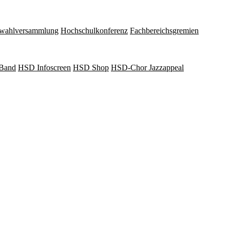
wahlversammlung
Hochschulkonferenz
Fachbereichsgremien
Band
HSD Infoscreen
HSD Shop
HSD-Chor Jazzappeal