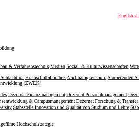
English sit
bildung
bau & Verfahrenstechnik
Medien
Sozial- & Kulturwissenschaften
Wirt
 Schlachthof
Hochschulbibliothek
Nachhaltigkeitsbüro
Studierenden S
zentwicklung (ZWEK)
ales
Dezernat Finanzmanagement
Dezernat Personalmanagement
Deze
ionsentwicklung & Campusmanagement
Dezernat Forschung & Transfer
versity
Stabsstelle Innovation und Qualität von Studium und Lehre
Stab
gefilme
Hochschulstrategie