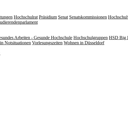
itungen
Hochschulrat
Präsidium
Senat
Senatskommissionen
Hochschul
tudierendenparlament
sundes Arbeiten - Gesunde Hochschule
Hochschulgruppen
HSD Big 
in Notsituationen
Vorlesungszeiten
Wohnen in Düsseldorf
g