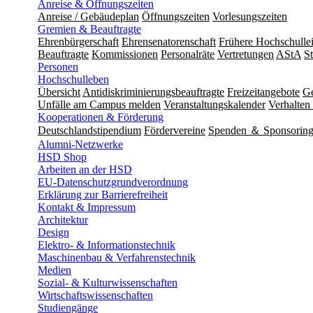
Anreise & Öffnungszeiten
Anreise / Gebäudeplan
Öffnungszeiten
Vorlesungszeiten
Gremien & Beauftragte
Ehrenbürgerschaft
Ehrensenatorenschaft
Frühere Hochschulle
Beauftragte
Kommissionen
Personalräte
Vertretungen
AStA
S
Personen
Hochschulleben
Übersicht
Antidiskriminierungsbeauftragte
Freizeitangebote
Ge
Unfälle am Campus melden
Veranstaltungskalender
Verhalten 
Kooperationen & Förderung
Deutschlandstipendium
Fördervereine
Spenden ＆ Sponsorin
Alumni-Netzwerke
HSD Shop
Arbeiten an der HSD
EU-Datenschutzgrundverordnung
Erklärung zur Barrierefreiheit
Kontakt & Impressum
Architektur
Design
Elektro- & Informationstechnik
Maschinenbau & Verfahrenstechnik
Medien
Sozial- & Kulturwissenschaften
Wirtschaftswissenschaften
Studiengänge