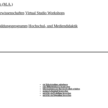
n (M.A.)
rwissenschaften
Virtual Studio Workshops
rbildungsprogramm
Hochschul- und Mediendidaktik
ein Teilzeitstudium aufnehmen
eine Bibliothekskarte beantragen
Informationen zur Barrierefreiheit erhalten
meinen Lebenslauf besprechen
mich für ein Praktikum bewerben
mich für ein Stipendium bewerben