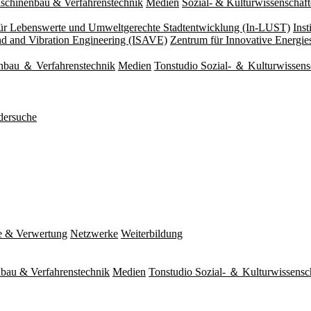
schinenbau & Verfahrenstechnik
Medien
Sozial- & Kulturwissenschaf
 für Lebenswerte und Umweltgerechte Stadtentwicklung (In-LUST)
Ins
und and Vibration Engineering (ISAVE)
Zentrum für Innovative Energi
nbau ＆ Verfahrenstechnik
Medien
Tonstudio Sozial- ＆ Kulturwissens
dersuche
e & Verwertung
Netzwerke
Weiterbildung
bau & Verfahrenstechnik
Medien
Tonstudio Sozial- ＆ Kulturwissensc