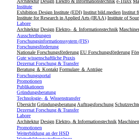
Architektur
Design
Elektro & Informationstechnik
e-Traxx
Ma
Institute
Exhibition Design Institute (EDI)
Institut bild.medien
Institut
Institute for Research in Applied Arts (IRAA)
Institute of So
Labore
Architektur
Design
Elektro- ＆ Informationstechnik
Maschine
Ausschreibungen
Forschungsinformationssystem (FIS)
Forschungsförderung
Nationale Forschungsförderung
EU Forschungsförderung
För
Gute wissenschaftliche Praxis
Dezernat Forschung & Transfer
Beratung ＆ Kontakt
Formulare ＆ Anträge
Forschungsportal
Promotionen
Publikationen
Gründungsberatung
Technologie- ＆ Wissenstransfer
Übersicht
Gründungsberatung
Auftragsforschung
Schutzrecht
Dezernat Forschung & Transfer
Labore
Architektur
Design
Elektro- & Informationstechnik
Maschinen
Promotionen
Weiterbildung an der HSD
Weiterbildungsstudiengänge