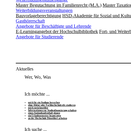
Master Begutachtung im Familienrecht (M.A.)
Master Taxatio
Weiterbildungsveranstaltungen
Bauvorlageberechtigung
HSD-Akademie für Sozial und Kultu
Gasthörerschaft
Angebote für Beschäftigte und Lehrende
E-Learningangebot der Hochschulbibliothek
Fort- und Weite
Angebote für Studierende
Aktuelles
Wer, Wo, Was
Ich möchte ...
mich für ein Studium bewerben
ohne Abitur oder Fachhochschulreife studieren
mich zurückmelden
Informationen zur Studienfinanzierung erhalten
einen Auslandsaufenthalt planen
ein Urlaubssemester beantragen
an der Hochschule Düsseldorf arbeiten
Ich suche ...