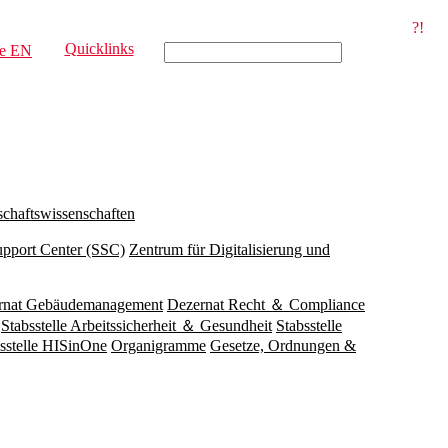
?!
Quicklinks
e
EN
schaftswissenschaften
upport Center (SSC)
Zentrum für Digitalisierung und
rnat Gebäudemanagement
Dezernat Recht ＆ Compliance
Stabsstelle Arbeitssicherheit ＆ Gesundheit
Stabsstelle
sstelle HISinOne
Organigramme
Gesetze, Ordnungen &