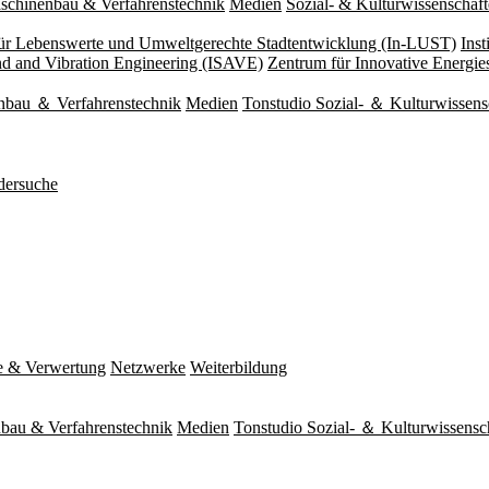
schinenbau & Verfahrenstechnik
Medien
Sozial- & Kulturwissenschaf
 für Lebenswerte und Umweltgerechte Stadtentwicklung (In-LUST)
Ins
und and Vibration Engineering (ISAVE)
Zentrum für Innovative Energi
nbau ＆ Verfahrenstechnik
Medien
Tonstudio Sozial- ＆ Kulturwissens
dersuche
e & Verwertung
Netzwerke
Weiterbildung
bau & Verfahrenstechnik
Medien
Tonstudio Sozial- ＆ Kulturwissensc