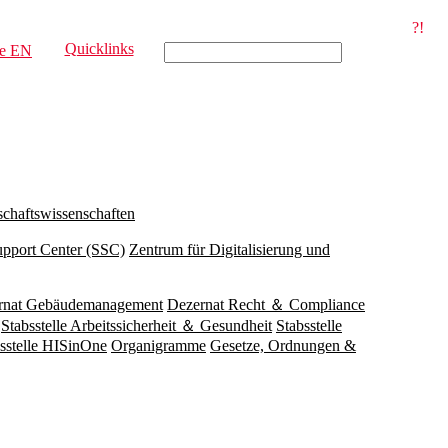
?!
Quicklinks
e
EN
schaftswissenschaften
upport Center (SSC)
Zentrum für Digitalisierung und
rnat Gebäudemanagement
Dezernat Recht ＆ Compliance
Stabsstelle Arbeitssicherheit ＆ Gesundheit
Stabsstelle
sstelle HISinOne
Organigramme
Gesetze, Ordnungen &