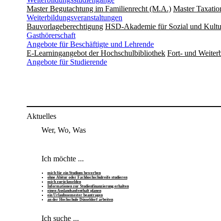
Master Begutachtung im Familienrecht (M.A.)
Master Taxatio
Weiterbildungsveranstaltungen
Bauvorlageberechtigung
HSD-Akademie für Sozial und Kultu
Gasthörerschaft
Angebote für Beschäftigte und Lehrende
E-Learningangebot der Hochschulbibliothek
Fort- und Weite
Angebote für Studierende
Aktuelles
Wer, Wo, Was
Ich möchte ...
mich für ein Studium bewerben
ohne Abitur oder Fachhochschulreife studieren
mich zurückmelden
Informationen zur Studienfinanzierung erhalten
einen Auslandsaufenthalt planen
ein Urlaubssemester beantragen
an der Hochschule Düsseldorf arbeiten
Ich suche ...