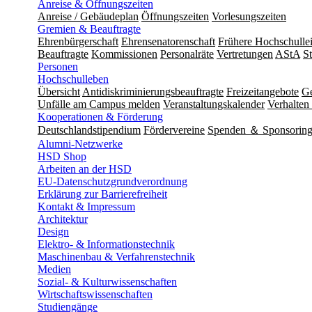
Anreise & Öffnungszeiten
Anreise / Gebäudeplan
Öffnungszeiten
Vorlesungszeiten
Gremien & Beauftragte
Ehrenbürgerschaft
Ehrensenatorenschaft
Frühere Hochschulle
Beauftragte
Kommissionen
Personalräte
Vertretungen
AStA
S
Personen
Hochschulleben
Übersicht
Antidiskriminierungsbeauftragte
Freizeitangebote
Ge
Unfälle am Campus melden
Veranstaltungskalender
Verhalten 
Kooperationen & Förderung
Deutschlandstipendium
Fördervereine
Spenden ＆ Sponsorin
Alumni-Netzwerke
HSD Shop
Arbeiten an der HSD
EU-Datenschutzgrundverordnung
Erklärung zur Barrierefreiheit
Kontakt & Impressum
Architektur
Design
Elektro- & Informationstechnik
Maschinenbau & Verfahrenstechnik
Medien
Sozial- & Kulturwissenschaften
Wirtschaftswissenschaften
Studiengänge