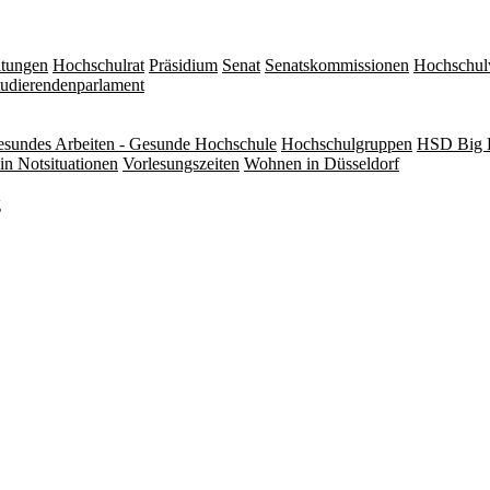
itungen
Hochschulrat
Präsidium
Senat
Senatskommissionen
Hochschul
tudierendenparlament
sundes Arbeiten - Gesunde Hochschule
Hochschulgruppen
HSD Big 
in Notsituationen
Vorlesungszeiten
Wohnen in Düsseldorf
g