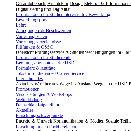
Gesamtübersicht
Architektur
Design
Elektro- ＆ Informationst
Digitalisierung und Digitalität
Informationen für Studieninteressierte / Bewerbung
Bewerbungsportal
Lehre
Anregungen ＆ Beschwerden
Vorlesungszeiten
Vorlesungsverzeichnisse
Prüfungen & OSSC
Übersicht
Prüfungsservice & Studienbescheinigungen im Onl
Informationen für Studierende
Beratungsangebote an der HSD
Formulare & Anträge
Jobs für Studierende / Career Service
Internationales
Aktuelles
Wir über uns
Wege ins Ausland
Wege an die HSD
P
Promotionen
Veranstaltungen & Workshops
Weiterbildung
Deutschlandstipendium
Aktuelles
Forschungsschwerpunkte
Energie ＆ Umwelt
Kommunikation ＆ Medien
Soziale Teilha
Forschung in den Fachbereichen