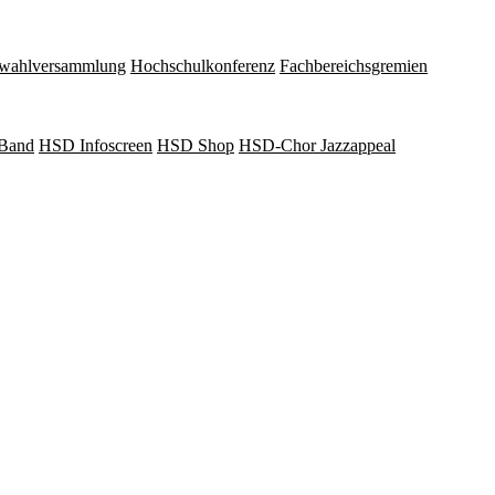
wahlversammlung
Hochschulkonferenz
Fachbereichsgremien
Band
HSD Infoscreen
HSD Shop
HSD-Chor Jazzappeal