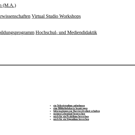
n (M.A.)
rwissenschaften
Virtual Studio Workshops
rbildungsprogramm
Hochschul- und Mediendidaktik
ein Teilzeitstudium aufnehmen
eine Bibliothekskarte beantragen
Informationen zur Barrierefreiheit erhalten
meinen Lebenslauf besprechen
mich für ein Praktikum bewerben
mich für ein Stipendium bewerben