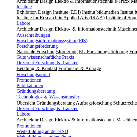
Architektur
Design
Elektro & Informationstechnik
e-Traxx
Ma
Institute
Exhibition Design Institute (EDI)
Institut bild.medien
Institut
Institute for Research in Applied Arts (IRAA)
Institute of So
Labore
Architektur
Design
Elektro- ＆ Informationstechnik
Maschine
Ausschreibungen
Forschungsinformationssystem (FIS)
Forschungsförderung
Nationale Forschungsförderung
EU Forschungsförderung
För
Gute wissenschaftliche Praxis
Dezernat Forschung & Transfer
Beratung ＆ Kontakt
Formulare ＆ Anträge
Forschungsportal
Promotionen
Publikationen
Gründungsberatung
Technologie- ＆ Wissenstransfer
Übersicht
Gründungsberatung
Auftragsforschung
Schutzrecht
Dezernat Forschung & Transfer
Labore
Architektur
Design
Elektro- & Informationstechnik
Maschinen
Promotionen
Weiterbildung an der HSD
Weiterbildungsstudiengänge