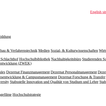
English sit
bildung
bau & Verfahrenstechnik
Medien
Sozial- & Kulturwissenschaften
Wirt
 Schlachthof
Hochschulbibliothek
Nachhaltigkeitsbüro
Studierenden S
zentwicklung (ZWEK)
ales
Dezernat Finanzmanagement
Dezernat Personalmanagement
Deze
ionsentwicklung & Campusmanagement
Dezernat Forschung & Transfer
versity
Stabsstelle Innovation und Qualität von Studium und Lehre
Stab
gefilme
Hochschulstrategie