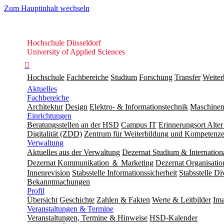
Zum Hauptinhalt wechseln
Hochschule
Hochschule Düsseldorf
Düsseldorf
University of Applied Sciences

Hochschule
Fachbereiche
Studium
Forschung
Transfer
Weiter
Aktuelles
Fachbereiche
Architektur
Design
Elektro- & Informationstechnik
Maschinen
Einrichtungen
Beratungsstellen an der HSD
Campus IT
Erinnerungsort Alter
Digitalität (ZDD)
Zentrum für Weiterbildung und Kompeten
Verwaltung
Aktuelles aus der Verwaltung
Dezernat Studium & Internation
Dezernat Kommunikation ＆ Marketing
Dezernat Organisat
Innenrevision
Stabsstelle In­for­ma­ti­ons­sicher­heit
Stabsstelle Di
Bekanntmachungen
Profil
Übersicht
Geschichte
Zahlen & Fakten
Werte & Leitbilder
Ima
Veranstaltungen & Termine
Veranstaltungen, Termine & Hinweise
HSD-Kalender