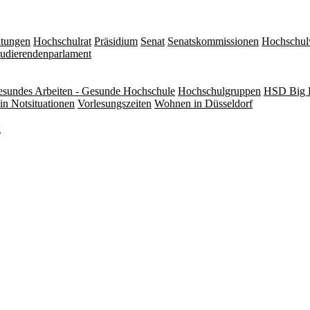
itungen
Hochschulrat
Präsidium
Senat
Senatskommissionen
Hochschul
tudierendenparlament
sundes Arbeiten - Gesunde Hochschule
Hochschulgruppen
HSD Big 
in Notsituationen
Vorlesungszeiten
Wohnen in Düsseldorf
g