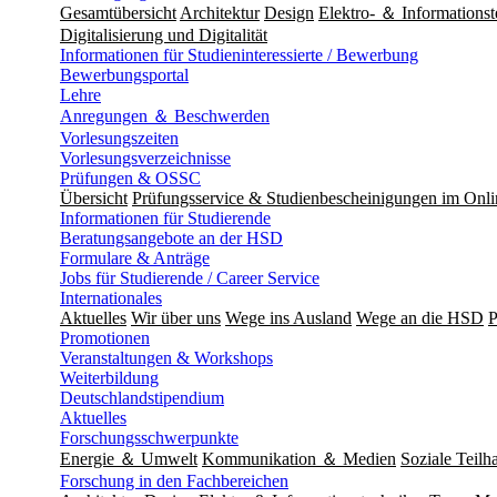
Gesamtübersicht
Architektur
Design
Elektro- ＆ Informationst
Digitalisierung und Digitalität
Informationen für Studieninteressierte / Bewerbung
Bewerbungsportal
Lehre
Anregungen ＆ Beschwerden
Vorlesungszeiten
Vorlesungsverzeichnisse
Prüfungen & OSSC
Übersicht
Prüfungsservice & Studienbescheinigungen im Onl
Informationen für Studierende
Beratungsangebote an der HSD
Formulare & Anträge
Jobs für Studierende / Career Service
Internationales
Aktuelles
Wir über uns
Wege ins Ausland
Wege an die HSD
P
Promotionen
Veranstaltungen & Workshops
Weiterbildung
Deutschlandstipendium
Aktuelles
Forschungsschwerpunkte
Energie ＆ Umwelt
Kommunikation ＆ Medien
Soziale Teilha
Forschung in den Fachbereichen