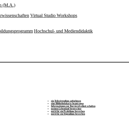
n (M.A.)
rwissenschaften
Virtual Studio Workshops
rbildungsprogramm
Hochschul- und Mediendidaktik
ein Teilzeitstudium aufnehmen
eine Bibliothekskarte beantragen
Informationen zur Barrierefreiheit erhalten
meinen Lebenslauf besprechen
mich für ein Praktikum bewerben
mich für ein Stipendium bewerben