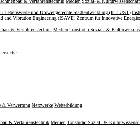
schinenbau & Verfahrenstechnik
Medien
Sozial- & Kulturwissenschaf
 für Lebenswerte und Umweltgerechte Stadtentwicklung (In-LUST)
Ins
und and Vibration Engineering (ISAVE)
Zentrum für Innovative Energi
nbau ＆ Verfahrenstechnik
Medien
Tonstudio Sozial- ＆ Kulturwissens
dersuche
e & Verwertung
Netzwerke
Weiterbildung
bau & Verfahrenstechnik
Medien
Tonstudio Sozial- ＆ Kulturwissensc