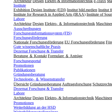
Architektur
Design
Elektro & Informationstechnik
e-Traxx
Ma
Institute
Exhibition Design Institute (EDI)
Institut bild.medien
Institut
Institute for Research in Applied Arts (IRAA)
Institute of So
Labore
Architektur
Design
Elektro- ＆ Informationstechnik
Maschine
Ausschreibungen
Forschungsinformationssystem (FIS)
Forschungsförderung
Nationale Forschungsförderung
EU Forschungsförderung
För
Gute wissenschaftliche Praxis
Dezernat Forschung & Transfer
Beratung ＆ Kontakt
Formulare ＆ Anträge
Forschungsportal
Promotionen
Publikationen
Gründungsberatung
Technologie- ＆ Wissenstransfer
Übersicht
Gründungsberatung
Auftragsforschung
Schutzrecht
Dezernat Forschung & Transfer
Labore
Architektur
Design
Elektro- & Informationstechnik
Maschinen
Promotionen
Weiterbildung an der HSD
Weiterbildungsstudiengänge