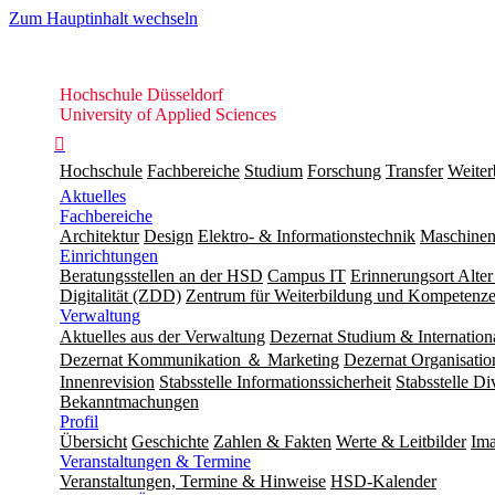
Zum Hauptinhalt wechseln
Hochschule
Hochschule Düsseldorf
Düsseldorf
University of Applied Sciences

Hochschule
Fachbereiche
Studium
Forschung
Transfer
Weiter
Aktuelles
Fachbereiche
Architektur
Design
Elektro- & Informationstechnik
Maschinen
Einrichtungen
Beratungsstellen an der HSD
Campus IT
Erinnerungsort Alter
Digitalität (ZDD)
Zentrum für Weiterbildung und Kompeten
Verwaltung
Aktuelles aus der Verwaltung
Dezernat Studium & Internation
Dezernat Kommunikation ＆ Marketing
Dezernat Organisat
Innenrevision
Stabsstelle In­for­ma­ti­ons­sicher­heit
Stabsstelle Di
Bekanntmachungen
Profil
Übersicht
Geschichte
Zahlen & Fakten
Werte & Leitbilder
Ima
Veranstaltungen & Termine
Veranstaltungen, Termine & Hinweise
HSD-Kalender