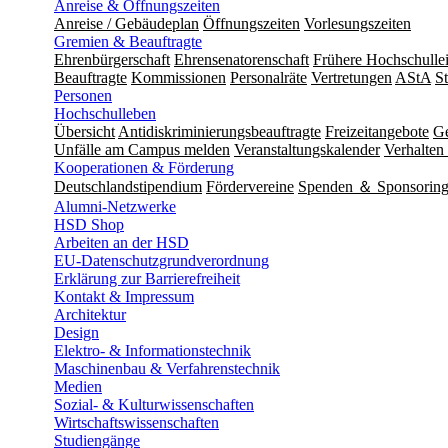
Anreise & Öffnungszeiten
Anreise / Gebäudeplan
Öffnungszeiten
Vorlesungszeiten
Gremien & Beauftragte
Ehrenbürgerschaft
Ehrensenatorenschaft
Frühere Hochschulle
Beauftragte
Kommissionen
Personalräte
Vertretungen
AStA
S
Personen
Hochschulleben
Übersicht
Antidiskriminierungsbeauftragte
Freizeitangebote
Ge
Unfälle am Campus melden
Veranstaltungskalender
Verhalten 
Kooperationen & Förderung
Deutschlandstipendium
Fördervereine
Spenden ＆ Sponsorin
Alumni-Netzwerke
HSD Shop
Arbeiten an der HSD
EU-Datenschutzgrundverordnung
Erklärung zur Barrierefreiheit
Kontakt & Impressum
Architektur
Design
Elektro- & Informationstechnik
Maschinenbau & Verfahrenstechnik
Medien
Sozial- & Kulturwissenschaften
Wirtschaftswissenschaften
Studiengänge