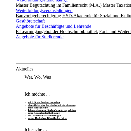
Master Begutachtung im Familienrecht (M.A.)
Master Taxatio
Weiterbildungsveranstaltungen
Bauvorlageberechtigung
HSD-Akademie für Sozial und Kultu
Gasthörerschaft
Angebote für Beschäftigte und Lehrende
E-Learningangebot der Hochschulbibliothek
Fort- und Weite
Angebote für Studierende
Aktuelles
Wer, Wo, Was
Ich möchte ...
mich für ein Studium bewerben
ohne Abitur oder Fachhochschulreife studieren
mich zurückmelden
Informationen zur Studienfinanzierung erhalten
einen Auslandsaufenthalt planen
ein Urlaubssemester beantragen
an der Hochschule Düsseldorf arbeiten
Ich suche ...