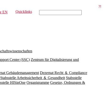
?!
Quicklinks
e
EN
schaftswissenschaften
upport Center (SSC)
Zentrum für Digitalisierung und
rnat Gebäudemanagement
Dezernat Recht ＆ Compliance
Stabsstelle Arbeitssicherheit ＆ Gesundheit
Stabsstelle
sstelle HISinOne
Organigramme
Gesetze, Ordnungen &