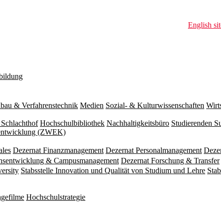
English sit
bildung
bau & Verfahrenstechnik
Medien
Sozial- & Kulturwissenschaften
Wirt
 Schlachthof
Hochschulbibliothek
Nachhaltigkeitsbüro
Studierenden S
zentwicklung (ZWEK)
ales
Dezernat Finanzmanagement
Dezernat Personalmanagement
Deze
ionsentwicklung & Campusmanagement
Dezernat Forschung & Transfer
versity
Stabsstelle Innovation und Qualität von Studium und Lehre
Stab
gefilme
Hochschulstrategie