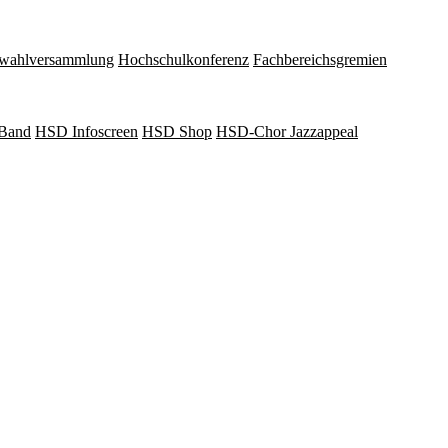
wahlversammlung
Hochschulkonferenz
Fachbereichsgremien
Band
HSD Infoscreen
HSD Shop
HSD-Chor Jazzappeal