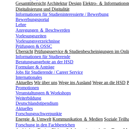
Gesamtübersicht
Architektur
Design
Elektro- ＆ Informationst
Digitalisierung und Digitalität
Informationen für Studieninteressierte / Bewerbung
Bewerbungsportal
Lehre
Anregungen ＆ Beschwerden
Vorlesungszeiten
Vorlesungsverzeichnisse
Prüfungen & OSSC
Übersicht
Prüfungsservice & Studienbescheinigungen im Onl
Informationen für Studierende
Beratungsangebote an der HSD
Formulare & Anträge
Jobs für Studierende / Career Service
Internationales
Aktuelles
Wir über uns
Wege ins Ausland
Wege an die HSD
P
Promotionen
Veranstaltungen & Workshops
Weiterbildung
Deutschlandstipendium
Aktuelles
Forschungsschwerpunkte
Energie ＆ Umwelt
Kommunikation ＆ Medien
Soziale Teilha
Forschung in den Fachbereichen