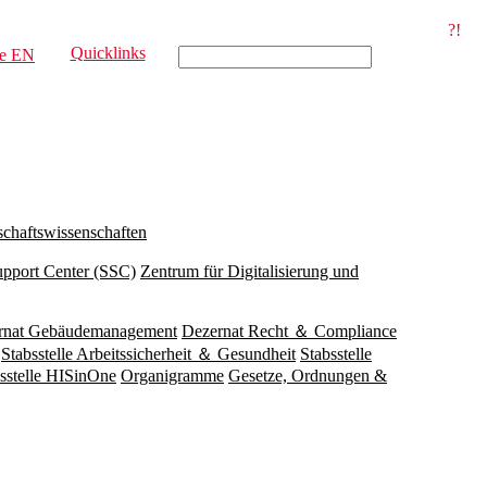
?!
Quicklinks
e
EN
schaftswissenschaften
upport Center (SSC)
Zentrum für Digitalisierung und
rnat Gebäudemanagement
Dezernat Recht ＆ Compliance
Stabsstelle Arbeitssicherheit ＆ Gesundheit
Stabsstelle
sstelle HISinOne
Organigramme
Gesetze, Ordnungen &