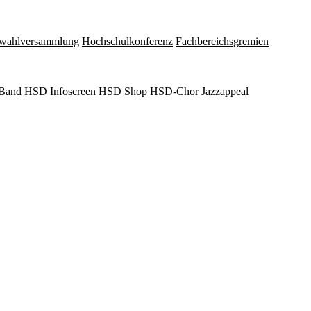
wahlversammlung
Hochschulkonferenz
Fachbereichsgremien
Band
HSD Infoscreen
HSD Shop
HSD-Chor Jazzappeal