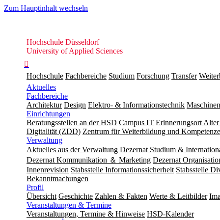
Zum Hauptinhalt wechseln
Hochschule
Hochschule Düsseldorf
Düsseldorf
University of Applied Sciences

Hochschule
Fachbereiche
Studium
Forschung
Transfer
Weiter
Aktuelles
Fachbereiche
Architektur
Design
Elektro- & Informationstechnik
Maschinen
Einrichtungen
Beratungsstellen an der HSD
Campus IT
Erinnerungsort Alter
Digitalität (ZDD)
Zentrum für Weiterbildung und Kompeten
Verwaltung
Aktuelles aus der Verwaltung
Dezernat Studium & Internation
Dezernat Kommunikation ＆ Marketing
Dezernat Organisat
Innenrevision
Stabsstelle In­for­ma­ti­ons­sicher­heit
Stabsstelle Di
Bekanntmachungen
Profil
Übersicht
Geschichte
Zahlen & Fakten
Werte & Leitbilder
Ima
Veranstaltungen & Termine
Veranstaltungen, Termine & Hinweise
HSD-Kalender