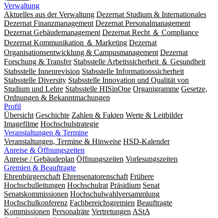
Verwaltung
Aktuelles aus der Verwaltung
Dezernat Studium & Internationales
Dezernat Finanzmanagement
Dezernat Personalmanagement
Dezernat Gebäudemanagement
Dezernat Recht ＆ Compliance
Dezernat Kommunikation ＆ Marketing
Dezernat
Organisationsentwicklung & Campusmanagement
Dezernat
Forschung & Transfer
Stabsstelle Arbeitssicherheit ＆ Gesundheit
Stabsstelle Innenrevision
Stabsstelle In­for­ma­ti­ons­sicher­heit
Stabsstelle Diversity
Stabsstelle Innovation und Qualität von
Studium und Lehre
Stabsstelle HISinOne
Organigramme
Gesetze,
Ordnungen & Bekanntmachungen
Profil
Übersicht
Geschichte
Zahlen & Fakten
Werte & Leitbilder
Imagefilme
Hochschulstrategie
Veranstaltungen & Termine
Veranstaltungen, Termine & Hinweise
HSD-Kalender
Anreise & Öffnungszeiten
Anreise / Gebäudeplan
Öffnungszeiten
Vorlesungszeiten
Gremien & Beauftragte
Ehrenbürgerschaft
Ehrensenatorenschaft
Frühere
Hochschulleitungen
Hochschulrat
Präsidium
Senat
Senatskommissionen
Hochschulwahlversammlung
Hochschulkonferenz
Fachbereichsgremien
Beauftragte
Kommissionen
Personalräte
Vertretungen
AStA