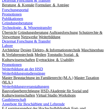
Dezernat Forschung & Transfer
Beratung ＆ Kontakt
Formulare ＆ Anträge
Forschungsportal
Promotionen
Publikationen
Gründungsberatung
Technologie- ＆ Wissenstransfer
Übersicht
Gründungsberatung
Auftragsforschung
Schutzrechte &
Verwertung
Netzwerke
Weiterbildung
Dezernat Forschung & Transfer
Labore
Architektur
Design
Elektro- & Informationstechnik
Maschinenbau
& Verfahrenstechnik
Medien
Tonstudio Sozial- ＆
Kulturwissenschaften
Eyetracking ＆ Usability
Promotionen
Weiterbildung an der HSD
Weiterbildungsstudiengänge
Master Begutachtung im Familienrecht (M.A.)
Master Taxation
(M.A.)
Weiterbildungsveranstaltungen
Bauvorlageberechtigung
HSD-Akademie für Sozial und
Kulturwissenschaften
Virtual Studio Workshops
Gasthörerschaft
Angebote für Beschäftigte und Lehrende
E-Learningangebot der Hochschulbibliothek
Fort- und