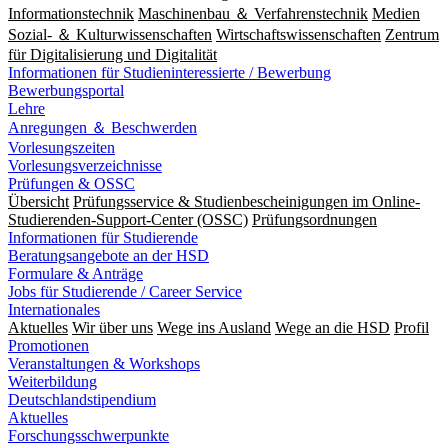
Informationstechnik
Maschinenbau ＆ Verfahrenstechnik
Medien
Sozial- ＆ Kulturwissenschaften
Wirtschaftswissenschaften
Zentrum
für Digitalisierung und Digitalität
Informationen für Studieninteressierte / Bewerbung
Bewerbungsportal
Lehre
Anregungen ＆ Beschwerden
Vorlesungszeiten
Vorlesungsverzeichnisse
Prüfungen & OSSC
Übersicht
Prüfungsservice & Studienbescheinigungen im Online-
Studierenden-Support-Center (OSSC)
Prüfungsordnungen
Informationen für Studierende
Beratungsangebote an der HSD
Formulare & Anträge
Jobs für Studierende / Career Service
Internationales
Aktuelles
Wir über uns
Wege ins Ausland
Wege an die HSD
Profil
Promotionen
Veranstaltungen & Workshops
Weiterbildung
Deutschlandstipendium
Aktuelles
Forschungsschwerpunkte