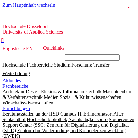
Zum Hauptinhalt wechseln
?!
Hochschule
Hochschule Düsseldorf
Düsseldorf
University of Applied Sciences

Quicklinks
English site
EN
Hochschule
Fachbereiche
Studium
Forschung
Transfer
Weiterbildung
Aktuelles
Fachbereiche
Architektur
Design
Elektro- & Informationstechnik
Maschinenbau
& Verfahrenstechnik
Medien
Sozial- & Kulturwissenschaften
Wirtschaftswissenschaften
Einrichtungen
Beratungsstellen an der HSD
Campus IT
Erinnerungsort Alter
Schlachthof
Hochschulbibliothek
Nachhaltigkeitsbüro
Studierenden
Support Center (SSC)
Zentrum für Digitalisierung und Digitalität
(ZDD)
Zentrum für Weiterbildung und Kompetenzentwicklung
(ZWEK)