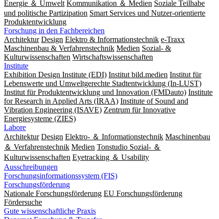
Energie ＆ Umwelt
Kommunikation ＆ Medien
Soziale Teilhabe
und politische Partizipation
Smart Services und Nutzer-orientierte
Produktentwicklung
Forschung in den Fachbereichen
Architektur
Design
Elektro & Informationstechnik
e-Traxx
Maschinenbau & Verfahrenstechnik
Medien
Sozial- &
Kulturwissenschaften
Wirtschaftswissenschaften
Institute
Exhibition Design Institute (EDI)
Institut bild.medien
Institut für
Lebenswerte und Umweltgerechte Stadtentwicklung (In-LUST)
Institut für Produktentwicklung und Innovation (FMDauto)
Institute
for Research in Applied Arts (IRAA)
Institute of Sound and
Vibration Engineering (ISAVE)
Zentrum für Innovative
Energiesysteme (ZIES)
Labore
Architektur
Design
Elektro- ＆ Informationstechnik
Maschinenbau
＆ Verfahrenstechnik
Medien
Tonstudio Sozial- ＆
Kulturwissenschaften
Eyetracking ＆ Usability
Ausschreibungen
Forschungsinformationssystem (FIS)
Forschungsförderung
Nationale Forschungsförderung
EU Forschungsförderung
Fördersuche
Gute wissenschaftliche Praxis