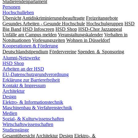
Studierendenparlament
Personen
Hochschulleben
Übersicht
Antidiskriminierungsbeauftragte
Freizeitangebote
Gesundes Arbeiten - Gesunde Hochschule
Hochschulgruppen
HSD
Big Band
HSD Infoscreen
HSD Shop
HSD-Chor Jazzappeal
Unfälle am Campus melden
Veranstaltungskalender
Verhalten in
Notsituationen
Vorlesungszeiten
Wohnen in Düsseldorf
Kooperationen & Förderung
Deutschlandstipendium
Fördervereine
Spenden ＆ Sponsoring
Alumni-Netzwerke
HSD Shop
Arbeiten an der HSD
EU-Datenschutzgrundverordnung
Erklärung zur Barrierefreiheit
Kontakt & Impressum
Architektur
Design
Elektro- & Informationstechnik
Maschinenbau & Verfahrenstechnik
Medien
Sozial- & Kulturwissenschaften
Wirtschaftswissenschaften
Studiengänge
Gesamtübersicht
Architektur
Design
Elektro- ＆