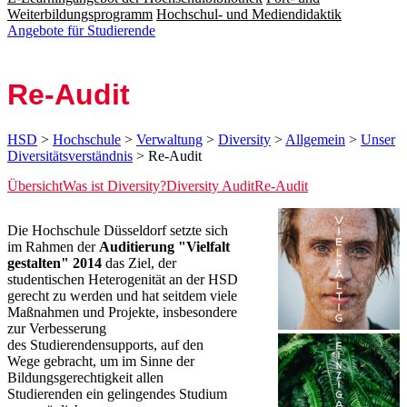
Weiterbildungsprogramm
Hochschul- und Mediendidaktik
Angebote für Studierende
Re-Audit
HSD
>
Hochschule
>
Verwaltung
>
Diversity
>
Allgemein
>
Unser
Diversitätsverständnis
> Re-Audit
Übersicht
Was ist Diversity?
Diversity Audit
Re-Audit
​​​Die Hochschule Düsseldorf setzte sich
im Rahmen der
Auditierung "Vielfalt
gestalten" 2014
das Ziel, der
studentischen Heterogenität an der HSD
gerecht zu werden und hat seitdem viele
Maßnahmen und Projekte, insbesondere​
zur Verbesserung
des Studierendensupports, auf den
Wege gebracht, um im Sinne der
Bildungsgerechtigkeit allen
Studierenden ein gelingendes Studium