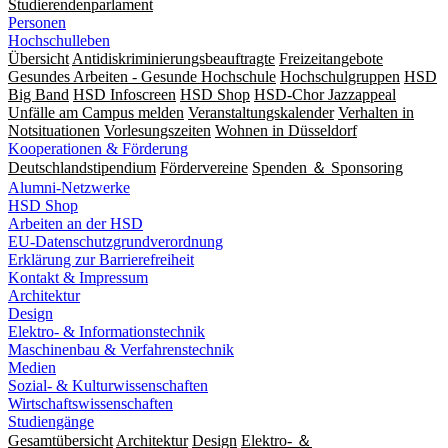
Studierendenparlament
Personen
Hochschulleben
Übersicht
Antidiskriminierungsbeauftragte
Freizeitangebote
Gesundes Arbeiten - Gesunde Hochschule
Hochschulgruppen
HSD
Big Band
HSD Infoscreen
HSD Shop
HSD-Chor Jazzappeal
Unfälle am Campus melden
Veranstaltungskalender
Verhalten in
Notsituationen
Vorlesungszeiten
Wohnen in Düsseldorf
Kooperationen & Förderung
Deutschlandstipendium
Fördervereine
Spenden ＆ Sponsoring
Alumni-Netzwerke
HSD Shop
Arbeiten an der HSD
EU-Datenschutzgrundverordnung
Erklärung zur Barrierefreiheit
Kontakt & Impressum
Architektur
Design
Elektro- & Informationstechnik
Maschinenbau & Verfahrenstechnik
Medien
Sozial- & Kulturwissenschaften
Wirtschaftswissenschaften
Studiengänge
Gesamtübersicht
Architektur
Design
Elektro- ＆