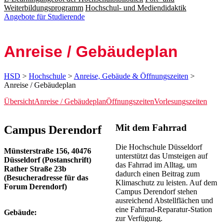
Weiterbildungsprogramm
Hochschul- und Mediendidaktik
Angebote für Studierende
Anreise / Gebäude­plan
HSD
>
Hochschule
>
Anreise, Gebäude & Öffnungszeiten
>
Anreise / Gebäudeplan
Übersicht
Anreise / Gebäudeplan
Öffnungszeiten
Vorlesungszeiten
Mit dem Fahrrad
​​​​​​​​Campus Deren­​dorf
Die Hochschule Düsseldorf
Münsterstraße 156, 40476
unterstützt das Umsteigen auf
Düsseldorf (Postanschrift)
das Fahrrad im Alltag, um
Rather Straße 23b
dadurch einen Beitrag zum
(Besucheradresse für das
Klimaschutz zu leisten. Auf dem
Forum Derendorf)
Campus Derendorf stehen
ausreichend Abstellflächen und
eine Fahrrad-Reparatur-Station
Gebäude:
zur Verfügung.