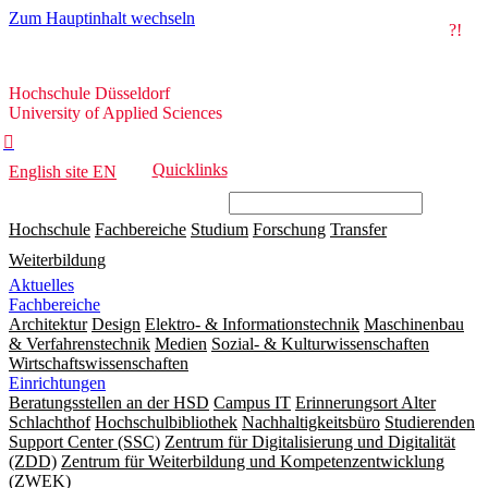
Zum Hauptinhalt wechseln
?!
Hochschule
Hochschule Düsseldorf
Düsseldorf
University of Applied Sciences

Quicklinks
English site
EN
Hochschule
Fachbereiche
Studium
Forschung
Transfer
Weiterbildung
Aktuelles
Fachbereiche
Architektur
Design
Elektro- & Informationstechnik
Maschinenbau
& Verfahrenstechnik
Medien
Sozial- & Kulturwissenschaften
Wirtschaftswissenschaften
Einrichtungen
Beratungsstellen an der HSD
Campus IT
Erinnerungsort Alter
Schlachthof
Hochschulbibliothek
Nachhaltigkeitsbüro
Studierenden
Support Center (SSC)
Zentrum für Digitalisierung und Digitalität
(ZDD)
Zentrum für Weiterbildung und Kompetenzentwicklung
(ZWEK)