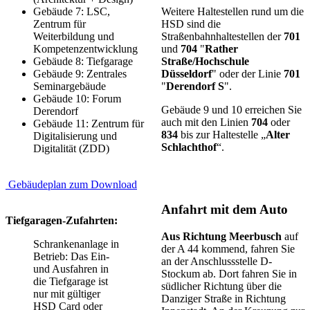
Gebäude 7: LSC,
Weitere Haltestellen rund um die
Zentrum für
HSD sind die
Weiterbildung und
Straßenbahnhaltestellen der
701
Kompetenzentwicklung
und
704
"
Rather
Gebäude 8: Tiefgarage
Straße/Hochschule
Gebäude 9: Zentrales
Düsseldorf
" oder der Linie
701
Seminargebäude
"
Derendorf S
".
Gebäude 10: Forum
Gebäude 9 und 10 erreichen Sie
Derendorf
auch mit den Linien
704
oder
Gebäude 11: Zentrum für
834
bis zur Haltestelle „
Alter
Digitalisierung und
Schlachthof
“.
Digitalität (ZDD)
Gebäudeplan zum Downl​oad
​
Anfahrt mit dem Auto
Tiefgaragen-Zufahrten:
Aus Richtung Meerbusch
auf
Schrankenanlage in
der A 44 kommend, fahren Sie
Betrieb: Das Ein-
an der Anschlussstelle D-
und Ausfahren in
Stockum ab. Dort fahren Sie in
die Tiefgarage ist
südlicher Richtung über die
nur mit gültiger
Danziger Straße in Richtung
HSD Card oder