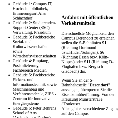
Gebäude 1: Campus IT,
Hochschulbibliothek,
Erinnerungsort Alter
Anfahrt mit öffentlichen
Schlachthof
Verkehrsmitteln
Gebäude 2: Studierenden-
Support-Center (SSC),
Verwaltung, Präsidium
Die schnellste Möglichkeit, den
Gebäude 3: Fachbereiche
Campus Derendorf zu erreichen,
Sozial- und
stellen die S-Bahnlinien
S1
Kulturwissenschaften
(Richtung Dortmund
sowie
bzw.Hilden/Solingen),
S6
Wirtschaftswissenschaften
(Richtung Essen bzw. Köln-
Gebäude 4: Empfang,
Nippes) oder
S11
(Richtung D-
Postanlieferung,
Flughafen bzw. Bergisch
Fachbereich Medien
Gladbach) dar.
Gebäude 5: Fachbereiche
Elektro- und
Wenn Sie an der S-
Informationstechnik sowie
Bahnhaltestelle "
Derendorf
"
Maschinenbau und
aussteigen, überqueren Sie die
Verfahrenstechnik, ZIES -
Eisenbahnüberführung. Von der
Zentrum für Innovative
Kreuzung Münsterstraße
Energiesysteme
/ Toulouser
Gebäude 6: Peter Behrens
Allee gibt es verschiedene Zugan
School of Arts
auf den Campus.
(Architektur + Design)