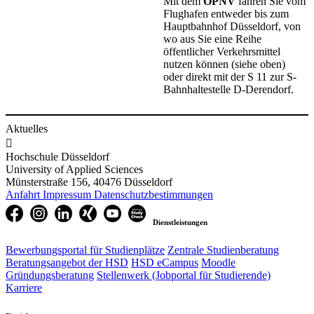
Mit dem
ÖPNV
fahren Sie vom
Flughafen entweder bis zum
Hauptbahnhof Düsseldorf, von
wo aus Sie eine Reihe
öffentlicher Verkehrsmittel
nutzen können (siehe oben)
oder direkt mit der S 11 zur S-
Bahnhaltestelle D-Derendorf.
Aktuelles

Hochschule Düsseldorf
University of Applied Sciences
Münsterstraße 156, 40476 Düsseldorf
Anfahrt
Impressum
Datenschutzbestimmungen
Dienstleistungen
Bewerbungsportal für Studienplätze
Zentrale Studienberatung
Beratungsangebot der HSD
HSD eCampus
Moodle
Gründungsberatung
Stellenwerk (Jobportal für Studierende)
Karriere