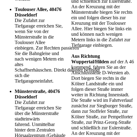
und schließlich zur Eulerstraße.
An der Kreuzung mit der
Toulouser Allee, 40476
Münsterstraße biegen Sie rechts
Düsseldorf
ein und folgen dieser bis zur
Die Zufahrt zur
Kreuzung mit der Toulouser
Tiefgarage erreichen Sie,
Allee. Hier biegen Sie links ein
wenn Sie von der
und können nach wenigen
Münsterstraße in die
Metern links in die Zufahrt zur
Toulouser Allee
Tiefgarage einbiegen.
einbiegen. Zur Rechten passieren
Sie die Bahngleise und
Aus Richtung
nach wenigen Metern ein
Wuppertal/Hilden
auf der A 46
altes
kommend, fahren Sie an der
Schaffnerhäuschen. Direkt dahinter befindet
Anschlussstelle D-Wersten ab.
sich die
Dort biegen Sie rechts in die
Tiefgarageneinfahrt.
Kölner Landstraße ein und
folgen dieser Straße immer
Münsterstraße, 40476
weiter in Richtung Innenstadt.
Düsseldorf
Die Straße wird im Fahrtverlauf
Die Zufahrt zur
zunächst zur Siegburger Straße,
Tiefgarage erreichen Sie
dann zur Stoffeler Straße, zur
über die Münsterstraße
Kölner Straße, zur Pempelforter
stadteinwärts
Straße, zur Prinz-Georg-Straße
fahrend. Unmittelbar
und schließlich zur Eulerstraße.
hinter dem Zentralen
An der Kreuzung mit der
Hörsaalzentrum (Gebäude