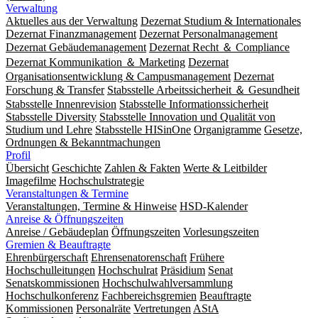
Verwaltung
Aktuelles aus der Verwaltung
Dezernat Studium & Internationales
Dezernat Finanzmanagement
Dezernat Personalmanagement
Dezernat Gebäudemanagement
Dezernat Recht ＆ Compliance
Dezernat Kommunikation ＆ Marketing
Dezernat
Organisationsentwicklung & Campusmanagement
Dezernat
Forschung & Transfer
Stabsstelle Arbeitssicherheit ＆ Gesundheit
Stabsstelle Innenrevision
Stabsstelle In­for­ma­ti­ons­sicher­heit
Stabsstelle Diversity
Stabsstelle Innovation und Qualität von
Studium und Lehre
Stabsstelle HISinOne
Organigramme
Gesetze,
Ordnungen & Bekanntmachungen
Profil
Übersicht
Geschichte
Zahlen & Fakten
Werte & Leitbilder
Imagefilme
Hochschulstrategie
Veranstaltungen & Termine
Veranstaltungen, Termine & Hinweise
HSD-Kalender
Anreise & Öffnungszeiten
Anreise / Gebäudeplan
Öffnungszeiten
Vorlesungszeiten
Gremien & Beauftragte
Ehrenbürgerschaft
Ehrensenatorenschaft
Frühere
Hochschulleitungen
Hochschulrat
Präsidium
Senat
Senatskommissionen
Hochschulwahlversammlung
Hochschulkonferenz
Fachbereichsgremien
Beauftragte
Kommissionen
Personalräte
Vertretungen
AStA