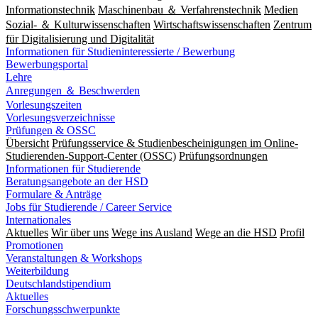
Informationstechnik
Maschinenbau ＆ Verfahrenstechnik
Medien
Sozial- ＆ Kulturwissenschaften
Wirtschaftswissenschaften
Zentrum
für Digitalisierung und Digitalität
Informationen für Studieninteressierte / Bewerbung
Bewerbungsportal
Lehre
Anregungen ＆ Beschwerden
Vorlesungszeiten
Vorlesungsverzeichnisse
Prüfungen & OSSC
Übersicht
Prüfungsservice & Studienbescheinigungen im Online-
Studierenden-Support-Center (OSSC)
Prüfungsordnungen
Informationen für Studierende
Beratungsangebote an der HSD
Formulare & Anträge
Jobs für Studierende / Career Service
Internationales
Aktuelles
Wir über uns
Wege ins Ausland
Wege an die HSD
Profil
Promotionen
Veranstaltungen & Workshops
Weiterbildung
Deutschlandstipendium
Aktuelles
Forschungsschwerpunkte