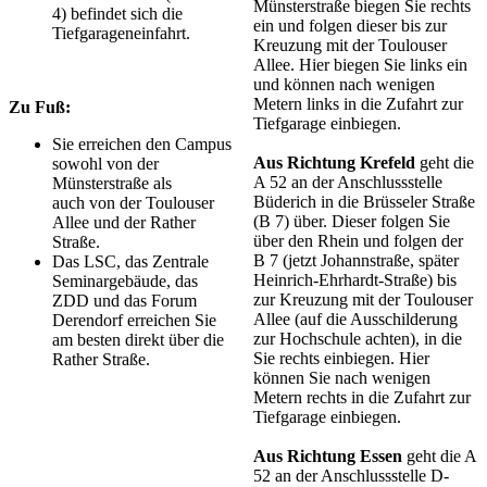
Münsterstraße biegen Sie rechts
4) befindet sich die
ein und folgen dieser bis zur
Tiefgarageneinfahrt.
Kreuzung mit der Toulouser
Allee. Hier biegen Sie links ein
und können nach wenigen
Metern links in die Zufahrt zur
Zu Fuß:
Tiefgarage einbiegen.
Sie erreichen den Campus
Aus Richtung Krefeld
geht die
sowohl von der
A 52 an der Anschlussstelle
Münsterstraße als
Büderich in die Brüsseler Straße
auch von der Toulouser
(B 7) über. Dieser folgen Sie
Allee und der Rather
über den Rhein und folgen der
Straße.
B 7 (jetzt Johannstraße, später
Das LSC, das Zentrale
Heinrich-Ehrhardt-Straße) bis
Seminargebäude, das
zur Kreuzung mit der Toulouser
ZDD und das Forum
Allee (auf die Ausschilderung
Derendorf erreichen Sie
zur Hochschule achten), in die
am besten direkt über die
Sie rechts einbiegen. Hier
Rather Straße.
können Sie nach wenigen
Metern rechts in die Zufahrt zur
Tiefgarage einbiegen.
Aus Richtung Essen
geht die A
52 an der Anschlussstelle D-