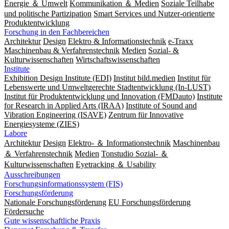
Energie ＆ Umwelt
Kommunikation ＆ Medien
Soziale Teilhabe
und politische Partizipation
Smart Services und Nutzer-orientierte
Produktentwicklung
Forschung in den Fachbereichen
Architektur
Design
Elektro & Informationstechnik
e-Traxx
Maschinenbau & Verfahrenstechnik
Medien
Sozial- &
Kulturwissenschaften
Wirtschaftswissenschaften
Institute
Exhibition Design Institute (EDI)
Institut bild.medien
Institut für
Lebenswerte und Umweltgerechte Stadtentwicklung (In-LUST)
Institut für Produktentwicklung und Innovation (FMDauto)
Institute
for Research in Applied Arts (IRAA)
Institute of Sound and
Vibration Engineering (ISAVE)
Zentrum für Innovative
Energiesysteme (ZIES)
Labore
Architektur
Design
Elektro- ＆ Informationstechnik
Maschinenbau
＆ Verfahrenstechnik
Medien
Tonstudio Sozial- ＆
Kulturwissenschaften
Eyetracking ＆ Usability
Ausschreibungen
Forschungsinformationssystem (FIS)
Forschungsförderung
Nationale Forschungsförderung
EU Forschungsförderung
Fördersuche
Gute wissenschaftliche Praxis