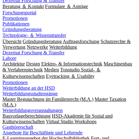
Dezernat Forschung & Transfer
Beratung ＆ Kontakt
Formulare ＆ Anträge
Forschungsportal
Promotionen
Publikationen
Gründungsberatung
Technologie- ＆ Wissenstransfer
Übersicht
Gründungsberatung
Auftragsforschung
Schutzrechte &
Verwertung
Netzwerke
Weiterbildung
Dezernat Forschung & Transfer
Labore
Architektur
Design
Elektro- & Informationstechnik
Maschinenbau
& Verfahrenstechnik
Medien
Tonstudio Sozial- ＆
Kulturwissenschaften
Eyetracking ＆ Usability
Promotionen
Weiterbildung an der HSD
Weiterbildungsstudiengänge
Master Begutachtung im Familienrecht (M.A.)
Master Taxation
(M.A.)
Weiterbildungsveranstaltungen
Bauvorlageberechtigung
HSD-Akademie für Sozial und
Kulturwissenschaften
Virtual Studio Workshops
Gasthörerschaft
Angebote für Beschäftigte und Lehrende
E-Learningangebot der Hochschulbibliothek
Fort- und