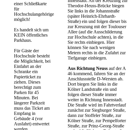
Innenstadt. An der Kreuzung zur
einer Schließkarte
Theodor-Heuss-Brücke biegen
für
Sie links in die Johannstraße
Hochschulangehörige
(später Heinrich-Ehrhardt-
möglich​!
Straße) ein und folgen dieser bis
zur Kreuzung mit der Toulouser
Es handelt sich um
Allee (auf die Ausschilderung
KEIN öffentliches
zur Hochschule achten), in die
Parkhaus.​
Sie rechts einbiegen. Hier
können Sie nach wenigen
Für Gäste der
Metern rechts in die Zufahrt zur
Hochschule besteht
Tiefgarage einbiegen.
die Möglichkeit, bei
Einfahrt an der
Aus Richtung Neuss
auf der A
Schranke ein
46 kommend, fahren Sie an der
Papierticket zu
Anschlussstelle D-Wersten ab.
ziehen. Dieses
Dort biegen Sie links in die
berechtigt zum
Kölner Landstraße ein und
Parken für 45
folgen dieser Straße immer
Minuten. Bei
weiter in Richtung Innenstadt.
längerer Parkzeit
Die Straße wird im Fahrtverlauf
muss das Ticket am
zunächst zur Siegburger Straße,
Empfang in
dann zur Stoffeler Straße, zur
Gebäude 4 (vor
Kölner Straße, zur Pempelforter
Ausfahrt) entwertet
Straße, zur Prinz-Georg-Straße
werden.​​