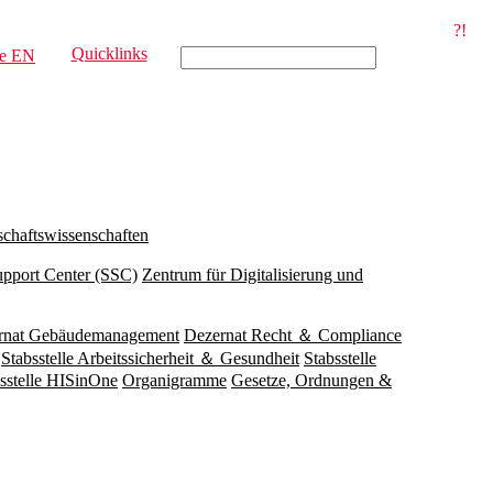
?!
Quicklinks
e
EN
schaftswissenschaften
upport Center (SSC)
Zentrum für Digitalisierung und
rnat Gebäudemanagement
Dezernat Recht ＆ Compliance
Stabsstelle Arbeitssicherheit ＆ Gesundheit
Stabsstelle
sstelle HISinOne
Organigramme
Gesetze, Ordnungen &