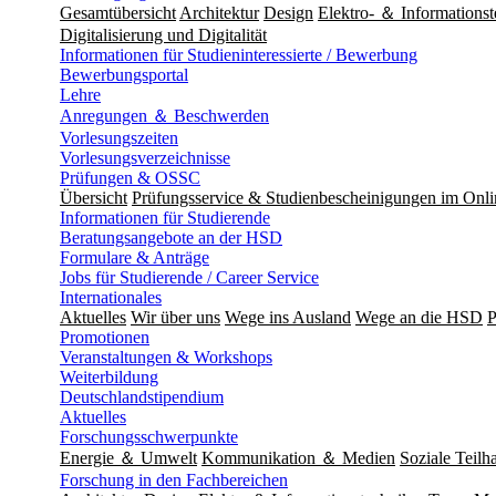
Gesamtübersicht
Architektur
Design
Elektro- ＆ Informationst
Digitalisierung und Digitalität
Informationen für Studieninteressierte / Bewerbung
Bewerbungsportal
Lehre
Anregungen ＆ Beschwerden
Vorlesungszeiten
Vorlesungsverzeichnisse
Prüfungen & OSSC
Übersicht
Prüfungsservice & Studienbescheinigungen im Onl
Informationen für Studierende
Beratungsangebote an der HSD
Formulare & Anträge
Jobs für Studierende / Career Service
Internationales
Aktuelles
Wir über uns
Wege ins Ausland
Wege an die HSD
P
Promotionen
Veranstaltungen & Workshops
Weiterbildung
Deutschlandstipendium
Aktuelles
Forschungsschwerpunkte
Energie ＆ Umwelt
Kommunikation ＆ Medien
Soziale Teilha
Forschung in den Fachbereichen