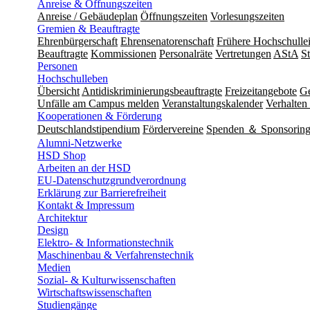
Anreise & Öffnungszeiten
Anreise / Gebäudeplan
Öffnungszeiten
Vorlesungszeiten
Gremien & Beauftragte
Ehrenbürgerschaft
Ehrensenatorenschaft
Frühere Hochschulle
Beauftragte
Kommissionen
Personalräte
Vertretungen
AStA
S
Personen
Hochschulleben
Übersicht
Antidiskriminierungsbeauftragte
Freizeitangebote
Ge
Unfälle am Campus melden
Veranstaltungskalender
Verhalten 
Kooperationen & Förderung
Deutschlandstipendium
Fördervereine
Spenden ＆ Sponsorin
Alumni-Netzwerke
HSD Shop
Arbeiten an der HSD
EU-Datenschutzgrundverordnung
Erklärung zur Barrierefreiheit
Kontakt & Impressum
Architektur
Design
Elektro- & Informationstechnik
Maschinenbau & Verfahrenstechnik
Medien
Sozial- & Kulturwissenschaften
Wirtschaftswissenschaften
Studiengänge