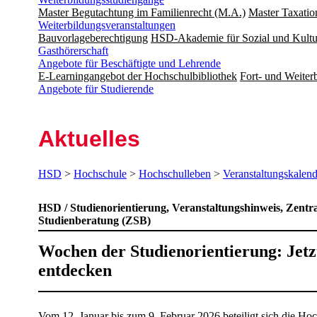
Master Begutachtung im Familienrecht (M.A.)
Master Taxatio
Weiterbildungsveranstaltungen
Bauvorlageberechtigung
HSD-Akademie für Sozial und Kultu
Gasthörerschaft
Angebote für Beschäftigte und Lehrende
E-Learningangebot der Hochschulbibliothek
Fort- und Weite
Angebote für Studierende
Aktuelles
HSD
>
Hochschule
>
Hochschulleben
>
Veranstaltungskalend
HSD / Studienorientierung, Veranstaltungshinweis, Zentra
Studienberatung (ZSB)
Wochen der Studienorientierung: Jet
entdecken
​​​​​​​​Vom 12. Januar bis zum 9. Februar 2026 beteiligt sich die