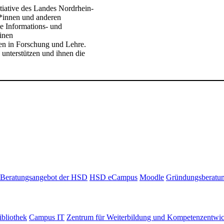
tiative des Landes Nordrhein-
*innen und anderen
ge Informations- und
inen
ken in Forschung und Lehre.
u unterstützen und ihnen die
Beratungsangebot der HSD
HSD eCampus
Moodle
Gründungsberatu
bliothek
Campus IT
Zentrum für Weiterbildung und Kompetenzentwi