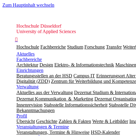
Zum Hauptinhalt wechseln
Hochschule
Hochschule Düsseldorf
Düsseldorf
University of Applied Sciences

Hochschule
Fachbereiche
Studium
Forschung
Transfer
Weiter
Aktuelles
Fachbereiche
Architektur
Design
Elektro- & Informationstechnik
Maschinen
Einrichtungen
Beratungsstellen an der HSD
Campus IT
Erinnerungsort Alter
Digitalität (ZDD)
Zentrum für Weiterbildung und Kompeten
Verwaltung
Aktuelles aus der Verwaltung
Dezernat Studium & Internation
Dezernat Kommunikation ＆ Marketing
Dezernat Organisat
Innenrevision
Stabsstelle In­for­ma­ti­ons­sicher­heit
Stabsstelle Di
Bekanntmachungen
Profil
Übersicht
Geschichte
Zahlen & Fakten
Werte & Leitbilder
Ima
Veranstaltungen & Termine
Veranstaltungen, Termine & Hinweise
HSD-Kalender