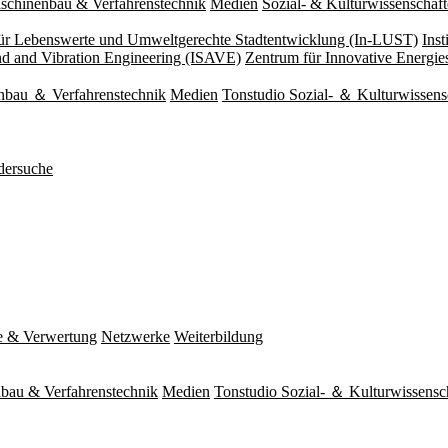
schinenbau & Verfahrenstechnik
Medien
Sozial- & Kulturwissenschaf
 für Lebenswerte und Umweltgerechte Stadtentwicklung (In-LUST)
Ins
und and Vibration Engineering (ISAVE)
Zentrum für Innovative Energi
nbau ＆ Verfahrenstechnik
Medien
Tonstudio Sozial- ＆ Kulturwissens
dersuche
e & Verwertung
Netzwerke
Weiterbildung
bau & Verfahrenstechnik
Medien
Tonstudio Sozial- ＆ Kulturwissensc