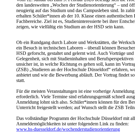
den landesweiten „Wochen der Studienorientierung“ – und öffne
neugierig auf das Studium und das Campusleben sind. In zahl
erhalten Schüler*innen ab der 10. Klasse einen authentischen
Fachbereiche. Ziel ist es, Studieninteressierte bei ihrer Entsc
zeigen, wie vielfältig ein Studium an der HSD sein kann.
Ob ein Rundgang durch Labore und Werkstätten, die Werksch
ein Besuch in technischen Laboren – überall können Besucher
HSD geforscht, gestaltet und gelernt wird. Auch Vorträge und
Gelegenheit, sich mit Studieninhalten und Berufsperspektiven
unsicher ist, in welche Richtung es gehen soll, kann im Vortr
(ZSB) „Studieren an der Hochschule Düsseldorf“ erfahren, 
anbietet und wie die Bewerbung abläuft. Der Vortrag findet so
statt.
Für die meisten Veranstaltungen ist eine vorherige Anmeldu
erforderlich. Viele Termine sind erfahrungsgemäß schnell ausg
Anmeldung lohnt sich also. Schüler*innen können für den B
Unterricht freigestellt werden; auf Wunsch stellt die ZSB Te
Das vollständige Programm der Hochschule Düsseldorf mit al
Anmeldemöglichkeiten ist unter folgendem Link zu finden:
www.hs-duesseldorf.de/wochenderstudienorientierung