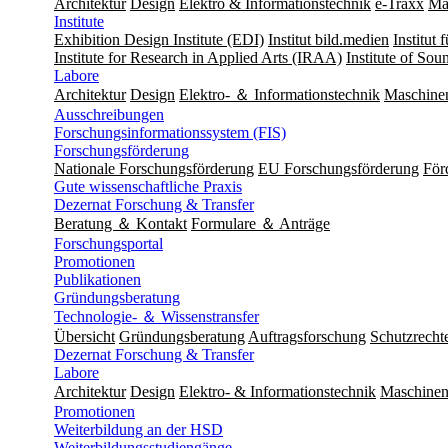
Architektur
Design
Elektro & Informationstechnik
e-Traxx
Ma
Institute
Exhibition Design Institute (EDI)
Institut bild.medien
Institut
Institute for Research in Applied Arts (IRAA)
Institute of So
Labore
Architektur
Design
Elektro- ＆ Informationstechnik
Maschine
Ausschreibungen
Forschungsinformationssystem (FIS)
Forschungsförderung
Nationale Forschungsförderung
EU Forschungsförderung
För
Gute wissenschaftliche Praxis
Dezernat Forschung & Transfer
Beratung ＆ Kontakt
Formulare ＆ Anträge
Forschungsportal
Promotionen
Publikationen
Gründungsberatung
Technologie- ＆ Wissenstransfer
Übersicht
Gründungsberatung
Auftragsforschung
Schutzrecht
Dezernat Forschung & Transfer
Labore
Architektur
Design
Elektro- & Informationstechnik
Maschinen
Promotionen
Weiterbildung an der HSD
Weiterbildungsstudiengänge