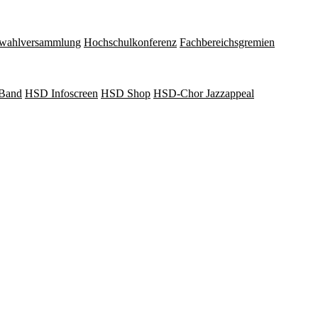
wahlversammlung
Hochschulkonferenz
Fachbereichsgremien
Band
HSD Infoscreen
HSD Shop
HSD-Chor Jazzappeal