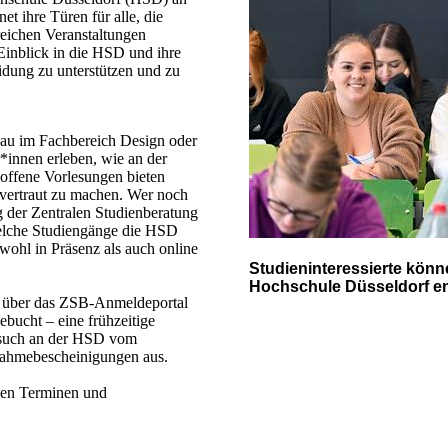
t ihre Türen für alle, die
reichen Veranstaltungen
 Einblick in die HSD und ihre
heidung zu unterstützen und zu
au im Fachbereich Design oder
*innen erleben, wie an der
 offene Vorlesungen bieten
 vertraut zu machen. Wer noch
ag der Zentralen Studienberatung
welche Studiengänge die HSD
wohl in Präsenz als auch online
Studieninteressierte könn
Hochschule Düsseldorf e
ng über das ZSB-Anmeldeportal
ebucht – eine frühzeitige
esuch an der HSD vom
ilnahmebescheinigungen aus.
len Terminen und