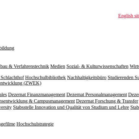
English sit
bildung
bau & Verfahrenstechnik
Medien
Sozial- & Kulturwissenschaften
Wirt
 Schlachthof
Hochschulbibliothek
Nachhaltigkeitsbüro
Studierenden S
zentwicklung (ZWEK)
ales
Dezernat Finanzmanagement
Dezernat Personalmanagement
Deze
ionsentwicklung & Campusmanagement
Dezernat Forschung & Transfer
versity
Stabsstelle Innovation und Qualität von Studium und Lehre
Stab
gefilme
Hochschulstrategie