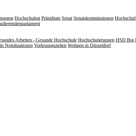
itungen
Hochschulrat
Präsidium
Senat
Senatskommissionen
Hochschul
tudierendenparlament
sundes Arbeiten - Gesunde Hochschule
Hochschulgruppen
HSD Big 
in Notsituationen
Vorlesungszeiten
Wohnen in Düsseldorf
g