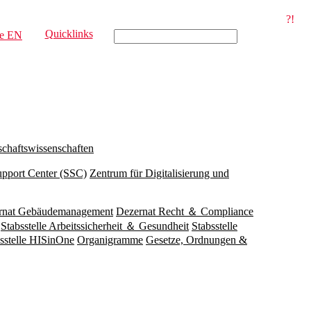
?!
Quicklinks
e
EN
schaftswissenschaften
upport Center (SSC)
Zentrum für Digitalisierung und
rnat Gebäudemanagement
Dezernat Recht ＆ Compliance
Stabsstelle Arbeitssicherheit ＆ Gesundheit
Stabsstelle
sstelle HISinOne
Organigramme
Gesetze, Ordnungen &