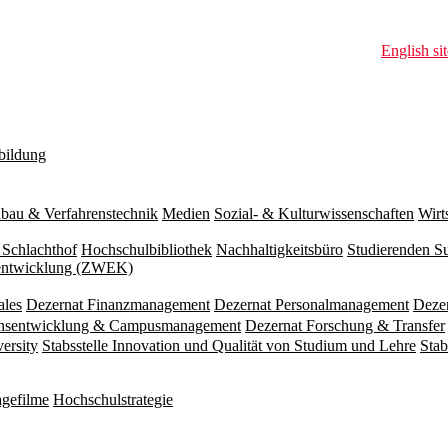
English sit
bildung
bau & Verfahrenstechnik
Medien
Sozial- & Kulturwissenschaften
Wirt
 Schlachthof
Hochschulbibliothek
Nachhaltigkeitsbüro
Studierenden S
zentwicklung (ZWEK)
ales
Dezernat Finanzmanagement
Dezernat Personalmanagement
Deze
ionsentwicklung & Campusmanagement
Dezernat Forschung & Transfer
versity
Stabsstelle Innovation und Qualität von Studium und Lehre
Stab
gefilme
Hochschulstrategie