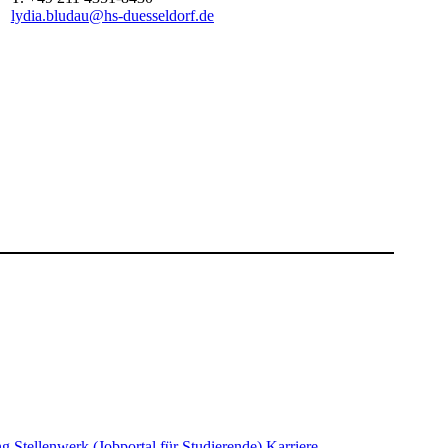
lydia.bludau@hs-duesseldorf.de
ng
Stellenwerk (Jobportal für Studierende)
Karriere