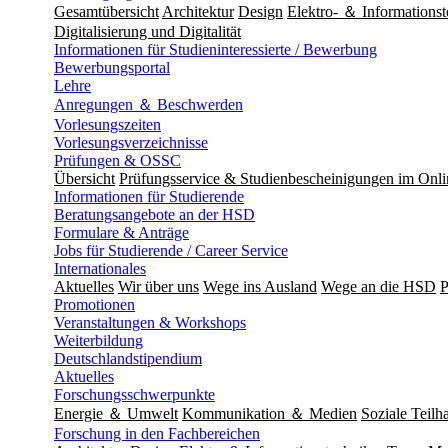
Gesamtübersicht
Architektur
Design
Elektro- ＆ Informationst
Digitalisierung und Digitalität
Informationen für Studieninteressierte / Bewerbung
Bewerbungsportal
Lehre
Anregungen ＆ Beschwerden
Vorlesungszeiten
Vorlesungsverzeichnisse
Prüfungen & OSSC
Übersicht
Prüfungsservice & Studienbescheinigungen im Onl
Informationen für Studierende
Beratungsangebote an der HSD
Formulare & Anträge
Jobs für Studierende / Career Service
Internationales
Aktuelles
Wir über uns
Wege ins Ausland
Wege an die HSD
P
Promotionen
Veranstaltungen & Workshops
Weiterbildung
Deutschlandstipendium
Aktuelles
Forschungsschwerpunkte
Energie ＆ Umwelt
Kommunikation ＆ Medien
Soziale Teilha
Forschung in den Fachbereichen