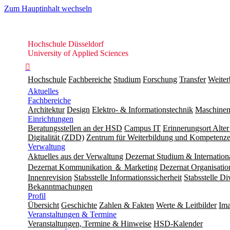
Zum Hauptinhalt wechseln
Hochschule
Hochschule Düsseldorf
Düsseldorf
University of Applied Sciences

Hochschule
Fachbereiche
Studium
Forschung
Transfer
Weiter
Aktuelles
Fachbereiche
Architektur
Design
Elektro- & Informationstechnik
Maschinen
Einrichtungen
Beratungsstellen an der HSD
Campus IT
Erinnerungsort Alter
Digitalität (ZDD)
Zentrum für Weiterbildung und Kompeten
Verwaltung
Aktuelles aus der Verwaltung
Dezernat Studium & Internation
Dezernat Kommunikation ＆ Marketing
Dezernat Organisat
Innenrevision
Stabsstelle In­for­ma­ti­ons­sicher­heit
Stabsstelle Di
Bekanntmachungen
Profil
Übersicht
Geschichte
Zahlen & Fakten
Werte & Leitbilder
Ima
Veranstaltungen & Termine
Veranstaltungen, Termine & Hinweise
HSD-Kalender