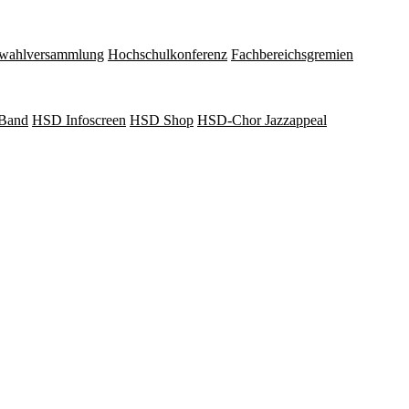
wahlversammlung
Hochschulkonferenz
Fachbereichsgremien
Band
HSD Infoscreen
HSD Shop
HSD-Chor Jazzappeal