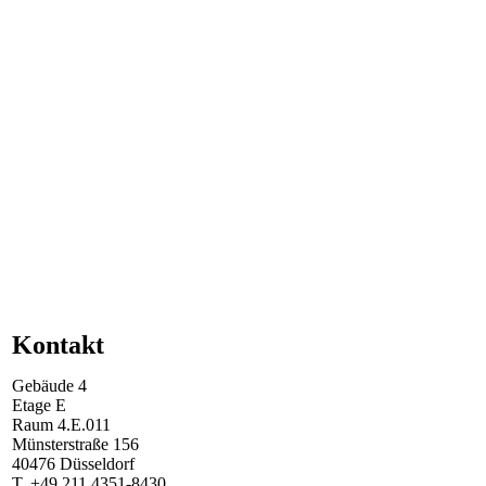
Kontakt
Gebäude
4
Etage
E
Raum
4.E.011
Münsterstraße
156
40476
Düsseldorf
T.
+49 211 4351-8430