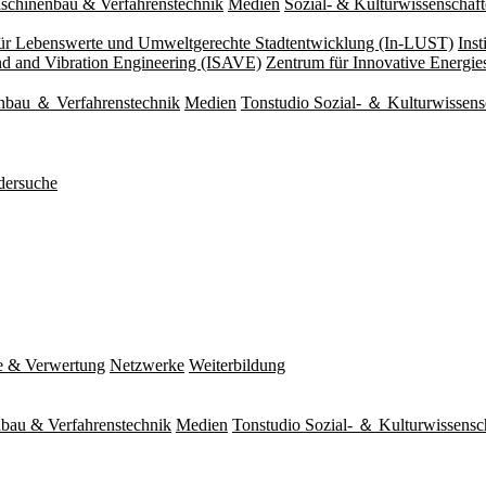
schinenbau & Verfahrenstechnik
Medien
Sozial- & Kulturwissenschaf
 für Lebenswerte und Umweltgerechte Stadtentwicklung (In-LUST)
Ins
und and Vibration Engineering (ISAVE)
Zentrum für Innovative Energi
nbau ＆ Verfahrenstechnik
Medien
Tonstudio Sozial- ＆ Kulturwissens
dersuche
e & Verwertung
Netzwerke
Weiterbildung
bau & Verfahrenstechnik
Medien
Tonstudio Sozial- ＆ Kulturwissensc