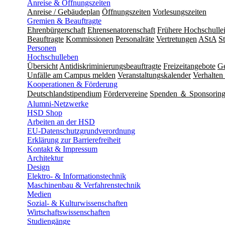
Anreise & Öffnungszeiten
Anreise / Gebäudeplan
Öffnungszeiten
Vorlesungszeiten
Gremien & Beauftragte
Ehrenbürgerschaft
Ehrensenatorenschaft
Frühere Hochschulle
Beauftragte
Kommissionen
Personalräte
Vertretungen
AStA
S
Personen
Hochschulleben
Übersicht
Antidiskriminierungsbeauftragte
Freizeitangebote
Ge
Unfälle am Campus melden
Veranstaltungskalender
Verhalten 
Kooperationen & Förderung
Deutschlandstipendium
Fördervereine
Spenden ＆ Sponsorin
Alumni-Netzwerke
HSD Shop
Arbeiten an der HSD
EU-Datenschutzgrundverordnung
Erklärung zur Barrierefreiheit
Kontakt & Impressum
Architektur
Design
Elektro- & Informationstechnik
Maschinenbau & Verfahrenstechnik
Medien
Sozial- & Kulturwissenschaften
Wirtschaftswissenschaften
Studiengänge