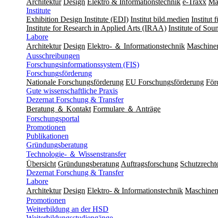
Architektur
Design
Elektro & Informationstechnik
e-Traxx
Ma
Institute
Exhibition Design Institute (EDI)
Institut bild.medien
Institut
Institute for Research in Applied Arts (IRAA)
Institute of So
Labore
Architektur
Design
Elektro- ＆ Informationstechnik
Maschine
Ausschreibungen
Forschungsinformationssystem (FIS)
Forschungsförderung
Nationale Forschungsförderung
EU Forschungsförderung
För
Gute wissenschaftliche Praxis
Dezernat Forschung & Transfer
Beratung ＆ Kontakt
Formulare ＆ Anträge
Forschungsportal
Promotionen
Publikationen
Gründungsberatung
Technologie- ＆ Wissenstransfer
Übersicht
Gründungsberatung
Auftragsforschung
Schutzrecht
Dezernat Forschung & Transfer
Labore
Architektur
Design
Elektro- & Informationstechnik
Maschinen
Promotionen
Weiterbildung an der HSD
Weiterbildungsstudiengänge