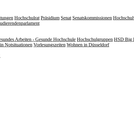
itungen
Hochschulrat
Präsidium
Senat
Senatskommissionen
Hochschul
tudierendenparlament
sundes Arbeiten - Gesunde Hochschule
Hochschulgruppen
HSD Big 
in Notsituationen
Vorlesungszeiten
Wohnen in Düsseldorf
g