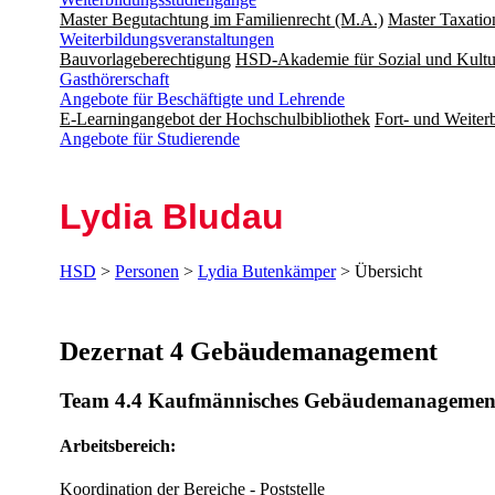
Master Begutachtung im Familienrecht (M.A.)
Master Taxatio
Weiterbildungsveranstaltungen
Bauvorlageberechtigung
HSD-Akademie für Sozial und Kultu
Gasthörerschaft
Angebote für Beschäftigte und Lehrende
E-Learningangebot der Hochschulbibliothek
Fort- und Weite
Angebote für Studierende
Lydia Bludau
HSD
>
Personen
>
Lydia Butenkämper
> Übersicht
Dezernat 4 Gebäudemanagement
Team 4.4 Kaufmännisches Gebäudemanagemen
Arbeitsbereich:
Koordination der Bereiche - Poststelle