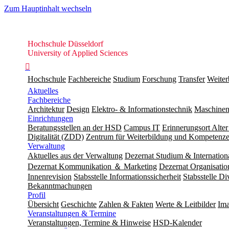
Zum Hauptinhalt wechseln
Hochschule
Hochschule Düsseldorf
Düsseldorf
University of Applied Sciences

Hochschule
Fachbereiche
Studium
Forschung
Transfer
Weiter
Aktuelles
Fachbereiche
Architektur
Design
Elektro- & Informationstechnik
Maschinen
Einrichtungen
Beratungsstellen an der HSD
Campus IT
Erinnerungsort Alter
Digitalität (ZDD)
Zentrum für Weiterbildung und Kompeten
Verwaltung
Aktuelles aus der Verwaltung
Dezernat Studium & Internation
Dezernat Kommunikation ＆ Marketing
Dezernat Organisat
Innenrevision
Stabsstelle In­for­ma­ti­ons­sicher­heit
Stabsstelle Di
Bekanntmachungen
Profil
Übersicht
Geschichte
Zahlen & Fakten
Werte & Leitbilder
Ima
Veranstaltungen & Termine
Veranstaltungen, Termine & Hinweise
HSD-Kalender