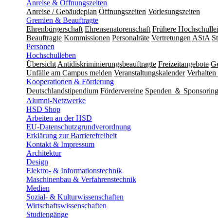
Anreise & Öffnungszeiten
Anreise / Gebäudeplan
Öffnungszeiten
Vorlesungszeiten
Gremien & Beauftragte
Ehrenbürgerschaft
Ehrensenatorenschaft
Frühere Hochschulle
Beauftragte
Kommissionen
Personalräte
Vertretungen
AStA
S
Personen
Hochschulleben
Übersicht
Antidiskriminierungsbeauftragte
Freizeitangebote
Ge
Unfälle am Campus melden
Veranstaltungskalender
Verhalten 
Kooperationen & Förderung
Deutschlandstipendium
Fördervereine
Spenden ＆ Sponsorin
Alumni-Netzwerke
HSD Shop
Arbeiten an der HSD
EU-Datenschutzgrundverordnung
Erklärung zur Barrierefreiheit
Kontakt & Impressum
Architektur
Design
Elektro- & Informationstechnik
Maschinenbau & Verfahrenstechnik
Medien
Sozial- & Kulturwissenschaften
Wirtschaftswissenschaften
Studiengänge