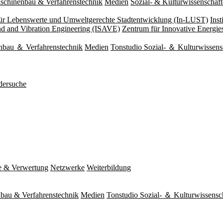
schinenbau & Verfahrenstechnik
Medien
Sozial- & Kulturwissenschaf
 für Lebenswerte und Umweltgerechte Stadtentwicklung (In-LUST)
Ins
und and Vibration Engineering (ISAVE)
Zentrum für Innovative Energi
nbau ＆ Verfahrenstechnik
Medien
Tonstudio Sozial- ＆ Kulturwissens
dersuche
e & Verwertung
Netzwerke
Weiterbildung
bau & Verfahrenstechnik
Medien
Tonstudio Sozial- ＆ Kulturwissensc