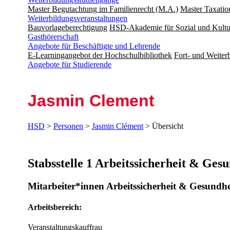
Master Begutachtung im Familienrecht (M.A.)
Master Taxatio
Weiterbildungsveranstaltungen
Bauvorlageberechtigung
HSD-Akademie für Sozial und Kultu
Gasthörerschaft
Angebote für Beschäftigte und Lehrende
E-Learningangebot der Hochschulbibliothek
Fort- und Weite
Angebote für Studierende
Jasmin Clement
HSD
>
Personen
>
Jasmin Clément
> Übersicht
Stabsstelle 1 Arbeitssicherheit & Ges
Mitarbeiter*innen Arbeitssicherheit & Gesundhe
Arbeitsbereich:
Veranstaltungskauffrau