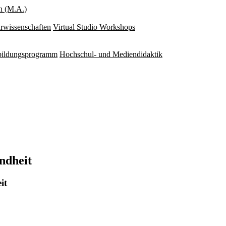
n (M.A.)
rwissenschaften
Virtual Studio Workshops
rbildungsprogramm
Hochschul- und Mediendidaktik
undheit
it