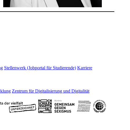
ng
Stellenwerk (Jobportal für Studierende)
Karriere
cklung
Zentrum für Digitalisierung und Digitalität