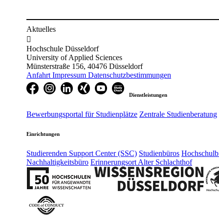
Aktuelles

Hochschule Düsseldorf
University of Applied Sciences
Münsterstraße 156, 40476 Düsseldorf
Anfahrt
Impressum
Datenschutzbestimmungen
Dienstleistungen
Bewerbungsportal für Studienplätze
Zentrale Studienberatung
Einrichtungen
Studierenden Support Center (SSC)
Studienbüros
Hochschulbi
Nachhaltigkeitsbüro
Erinnerungsort Alter Schlachthof