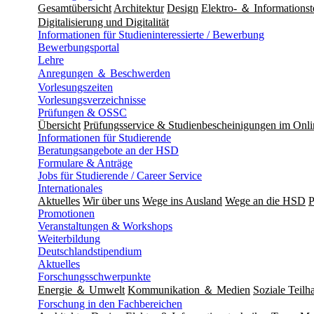
Gesamtübersicht
Architektur
Design
Elektro- ＆ Informationst
Digitalisierung und Digitalität
Informationen für Studieninteressierte / Bewerbung
Bewerbungsportal
Lehre
Anregungen ＆ Beschwerden
Vorlesungszeiten
Vorlesungsverzeichnisse
Prüfungen & OSSC
Übersicht
Prüfungsservice & Studienbescheinigungen im Onl
Informationen für Studierende
Beratungsangebote an der HSD
Formulare & Anträge
Jobs für Studierende / Career Service
Internationales
Aktuelles
Wir über uns
Wege ins Ausland
Wege an die HSD
P
Promotionen
Veranstaltungen & Workshops
Weiterbildung
Deutschlandstipendium
Aktuelles
Forschungsschwerpunkte
Energie ＆ Umwelt
Kommunikation ＆ Medien
Soziale Teilha
Forschung in den Fachbereichen