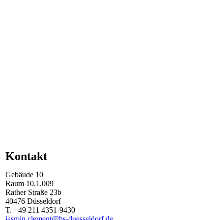
Kontakt
Gebäude
10
Raum
10.1.009
Rather Straße
23b
40476
Düsseldorf
T.
+49 211 4351-9430
jasmin.clement@hs-duesseldorf.de