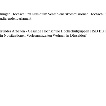
itungen
Hochschulrat
Präsidium
Senat
Senatskommissionen
Hochschul
tudierendenparlament
sundes Arbeiten - Gesunde Hochschule
Hochschulgruppen
HSD Big 
in Notsituationen
Vorlesungszeiten
Wohnen in Düsseldorf
g