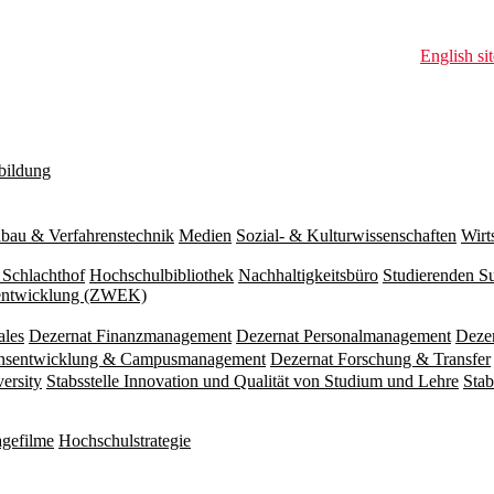
English sit
bildung
bau & Verfahrenstechnik
Medien
Sozial- & Kulturwissenschaften
Wirt
 Schlachthof
Hochschulbibliothek
Nachhaltigkeitsbüro
Studierenden S
zentwicklung (ZWEK)
ales
Dezernat Finanzmanagement
Dezernat Personalmanagement
Deze
ionsentwicklung & Campusmanagement
Dezernat Forschung & Transfer
versity
Stabsstelle Innovation und Qualität von Studium und Lehre
Stab
gefilme
Hochschulstrategie