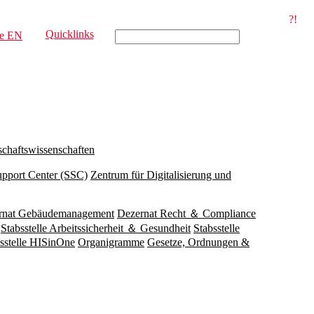
?!
Quicklinks
e
EN
schaftswissenschaften
upport Center (SSC)
Zentrum für Digitalisierung und
rnat Gebäudemanagement
Dezernat Recht ＆ Compliance
Stabsstelle Arbeitssicherheit ＆ Gesundheit
Stabsstelle
sstelle HISinOne
Organigramme
Gesetze, Ordnungen &