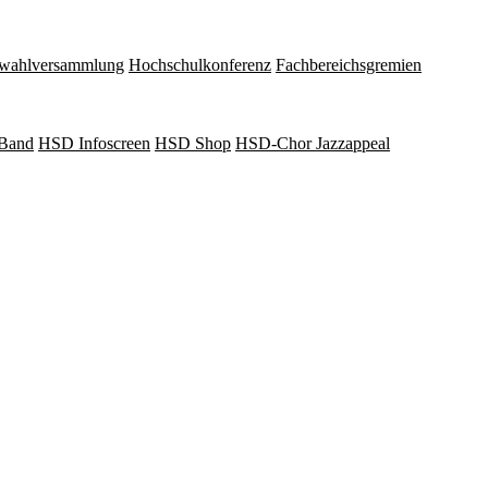
wahlversammlung
Hochschulkonferenz
Fachbereichsgremien
Band
HSD Infoscreen
HSD Shop
HSD-Chor Jazzappeal