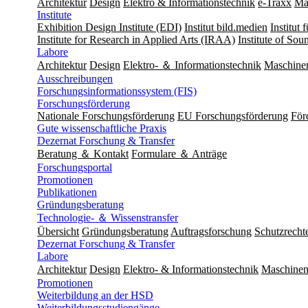
Architektur
Design
Elektro & Informationstechnik
e-Traxx
Ma
Institute
Exhibition Design Institute (EDI)
Institut bild.medien
Institut
Institute for Research in Applied Arts (IRAA)
Institute of So
Labore
Architektur
Design
Elektro- ＆ Informationstechnik
Maschine
Ausschreibungen
Forschungsinformationssystem (FIS)
Forschungsförderung
Nationale Forschungsförderung
EU Forschungsförderung
För
Gute wissenschaftliche Praxis
Dezernat Forschung & Transfer
Beratung ＆ Kontakt
Formulare ＆ Anträge
Forschungsportal
Promotionen
Publikationen
Gründungsberatung
Technologie- ＆ Wissenstransfer
Übersicht
Gründungsberatung
Auftragsforschung
Schutzrecht
Dezernat Forschung & Transfer
Labore
Architektur
Design
Elektro- & Informationstechnik
Maschinen
Promotionen
Weiterbildung an der HSD
Weiterbildungsstudiengänge