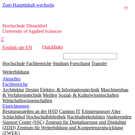
Zum Hauptinhalt wechseln
?!
Hochschule
Hochschule Düsseldorf
Düsseldorf
University of Applied Sciences

Quicklinks
English site
EN
Hochschule
Fachbereiche
Studium
Forschung
Transfer
Weiterbildung
Aktuelles
Fachbereiche
Architektur
Design
Elektro- & Informationstechnik
Maschinenbau
& Verfahrenstechnik
Medien
Sozial- & Kulturwissenschaften
Wirtschaftswissenschaften
Einrichtungen
Beratungsstellen an der HSD
Campus IT
Erinnerungsort Alter
Schlachthof
Hochschulbibliothek
Nachhaltigkeitsbüro
Studierenden
Support Center (SSC)
Zentrum für Digitalisierung und Digitalität
(ZDD)
Zentrum für Weiterbildung und Kompetenzentwicklung
(ZWEK)