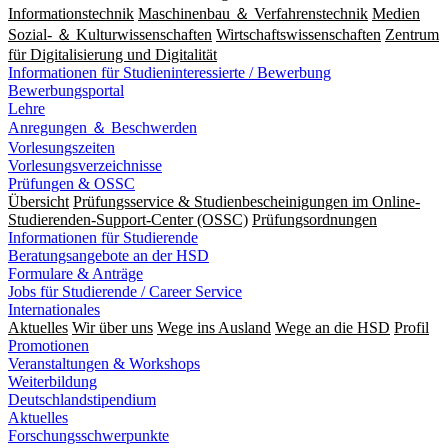
Informationstechnik
Maschinenbau ＆ Verfahrenstechnik
Medien
Sozial- ＆ Kulturwissenschaften
Wirtschaftswissenschaften
Zentrum
für Digitalisierung und Digitalität
Informationen für Studieninteressierte / Bewerbung
Bewerbungsportal
Lehre
Anregungen ＆ Beschwerden
Vorlesungszeiten
Vorlesungsverzeichnisse
Prüfungen & OSSC
Übersicht
Prüfungsservice & Studienbescheinigungen im Online-
Studierenden-Support-Center (OSSC)
Prüfungsordnungen
Informationen für Studierende
Beratungsangebote an der HSD
Formulare & Anträge
Jobs für Studierende / Career Service
Internationales
Aktuelles
Wir über uns
Wege ins Ausland
Wege an die HSD
Profil
Promotionen
Veranstaltungen & Workshops
Weiterbildung
Deutschlandstipendium
Aktuelles
Forschungsschwerpunkte