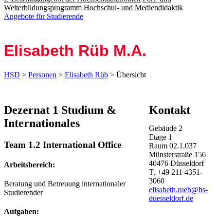
Weiterbildungsprogramm
Hochschul- und Mediendidaktik
Angebote für Studierende
Elisabeth Rüb M.A.
HSD
>
Personen
>
Elisabeth Rüb
> Übersicht
Dezernat 1 Studium &
Kontakt
Internationales
Gebäude
2
Etage
1
Team 1.2 International Office
Raum
02.1.037
Münsterstraße
156
40476
Düsseldorf
Arbeitsbereich:
T.
+49 211 4351-
3060
Beratung und Betreuung internationaler
elisabeth.rueb@hs-
Studierender
duesseldorf.de
Aufgaben: