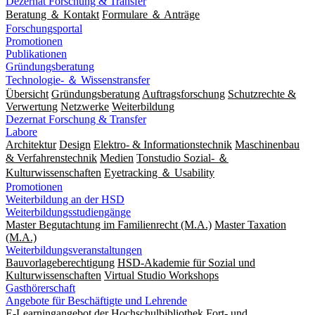
Dezernat Forschung & Transfer
Beratung ＆ Kontakt
Formulare ＆ Anträge
Forschungsportal
Promotionen
Publikationen
Gründungsberatung
Technologie- ＆ Wissenstransfer
Übersicht
Gründungsberatung
Auftragsforschung
Schutzrechte &
Verwertung
Netzwerke
Weiterbildung
Dezernat Forschung & Transfer
Labore
Architektur
Design
Elektro- & Informationstechnik
Maschinenbau
& Verfahrenstechnik
Medien
Tonstudio Sozial- ＆
Kulturwissenschaften
Eyetracking ＆ Usability
Promotionen
Weiterbildung an der HSD
Weiterbildungsstudiengänge
Master Begutachtung im Familienrecht (M.A.)
Master Taxation
(M.A.)
Weiterbildungsveranstaltungen
Bauvorlageberechtigung
HSD-Akademie für Sozial und
Kulturwissenschaften
Virtual Studio Workshops
Gasthörerschaft
Angebote für Beschäftigte und Lehrende
E-Learningangebot der Hochschulbibliothek
Fort- und