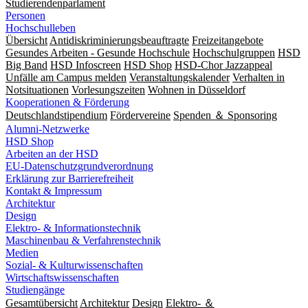
Studierendenparlament
Personen
Hochschulleben
Übersicht
Antidiskriminierungsbeauftragte
Freizeitangebote
Gesundes Arbeiten - Gesunde Hochschule
Hochschulgruppen
HSD
Big Band
HSD Infoscreen
HSD Shop
HSD-Chor Jazzappeal
Unfälle am Campus melden
Veranstaltungskalender
Verhalten in
Notsituationen
Vorlesungszeiten
Wohnen in Düsseldorf
Kooperationen & Förderung
Deutschlandstipendium
Fördervereine
Spenden ＆ Sponsoring
Alumni-Netzwerke
HSD Shop
Arbeiten an der HSD
EU-Datenschutzgrundverordnung
Erklärung zur Barrierefreiheit
Kontakt & Impressum
Architektur
Design
Elektro- & Informationstechnik
Maschinenbau & Verfahrenstechnik
Medien
Sozial- & Kulturwissenschaften
Wirtschaftswissenschaften
Studiengänge
Gesamtübersicht
Architektur
Design
Elektro- ＆