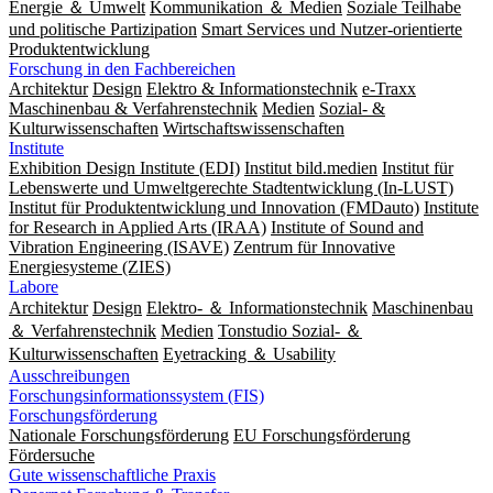
Energie ＆ Umwelt
Kommunikation ＆ Medien
Soziale Teilhabe
und politische Partizipation
Smart Services und Nutzer-orientierte
Produktentwicklung
Forschung in den Fachbereichen
Architektur
Design
Elektro & Informationstechnik
e-Traxx
Maschinenbau & Verfahrenstechnik
Medien
Sozial- &
Kulturwissenschaften
Wirtschaftswissenschaften
Institute
Exhibition Design Institute (EDI)
Institut bild.medien
Institut für
Lebenswerte und Umweltgerechte Stadtentwicklung (In-LUST)
Institut für Produktentwicklung und Innovation (FMDauto)
Institute
for Research in Applied Arts (IRAA)
Institute of Sound and
Vibration Engineering (ISAVE)
Zentrum für Innovative
Energiesysteme (ZIES)
Labore
Architektur
Design
Elektro- ＆ Informationstechnik
Maschinenbau
＆ Verfahrenstechnik
Medien
Tonstudio Sozial- ＆
Kulturwissenschaften
Eyetracking ＆ Usability
Ausschreibungen
Forschungsinformationssystem (FIS)
Forschungsförderung
Nationale Forschungsförderung
EU Forschungsförderung
Fördersuche
Gute wissenschaftliche Praxis