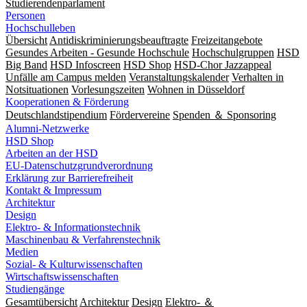
Studierendenparlament
Personen
Hochschulleben
Übersicht
Antidiskriminierungsbeauftragte
Freizeitangebote
Gesundes Arbeiten - Gesunde Hochschule
Hochschulgruppen
HSD
Big Band
HSD Infoscreen
HSD Shop
HSD-Chor Jazzappeal
Unfälle am Campus melden
Veranstaltungskalender
Verhalten in
Notsituationen
Vorlesungszeiten
Wohnen in Düsseldorf
Kooperationen & Förderung
Deutschlandstipendium
Fördervereine
Spenden ＆ Sponsoring
Alumni-Netzwerke
HSD Shop
Arbeiten an der HSD
EU-Datenschutzgrundverordnung
Erklärung zur Barrierefreiheit
Kontakt & Impressum
Architektur
Design
Elektro- & Informationstechnik
Maschinenbau & Verfahrenstechnik
Medien
Sozial- & Kulturwissenschaften
Wirtschaftswissenschaften
Studiengänge
Gesamtübersicht
Architektur
Design
Elektro- ＆