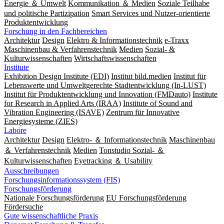
Energie ＆ Umwelt
Kommunikation ＆ Medien
Soziale Teilhabe
und politische Partizipation
Smart Services und Nutzer-orientierte
Produktentwicklung
Forschung in den Fachbereichen
Architektur
Design
Elektro & Informationstechnik
e-Traxx
Maschinenbau & Verfahrenstechnik
Medien
Sozial- &
Kulturwissenschaften
Wirtschaftswissenschaften
Institute
Exhibition Design Institute (EDI)
Institut bild.medien
Institut für
Lebenswerte und Umweltgerechte Stadtentwicklung (In-LUST)
Institut für Produktentwicklung und Innovation (FMDauto)
Institute
for Research in Applied Arts (IRAA)
Institute of Sound and
Vibration Engineering (ISAVE)
Zentrum für Innovative
Energiesysteme (ZIES)
Labore
Architektur
Design
Elektro- ＆ Informationstechnik
Maschinenbau
＆ Verfahrenstechnik
Medien
Tonstudio Sozial- ＆
Kulturwissenschaften
Eyetracking ＆ Usability
Ausschreibungen
Forschungsinformationssystem (FIS)
Forschungsförderung
Nationale Forschungsförderung
EU Forschungsförderung
Fördersuche
Gute wissenschaftliche Praxis