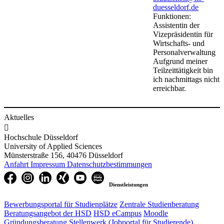
duesseldorf.de
Funktionen:
Assistentin der
Vizepräsidentin für
Wirtschafts- und
Personalverwaltung
Aufgrund meiner
Teilzeittätigkeit bin
ich nachmittags nicht
erreichbar.
Aktuelles

Hochschule Düsseldorf
University of Applied Sciences
Münsterstraße 156, 40476 Düsseldorf
Anfahrt
Impressum
Datenschutzbestimmungen
Dienstleistungen
Bewerbungsportal für Studienplätze
Zentrale Studienberatung
Beratungsangebot der HSD
HSD eCampus
Moodle
Gründungsberatung
Stellenwerk (Jobportal für Studierende)