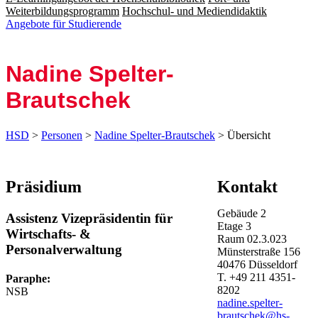
Weiterbildungsprogramm
Hochschul- und Mediendidaktik
Angebote für Studierende
Nadine Spelter-
Brautschek
HSD
>
Personen
>
Nadine Spelter-Brautschek
> Übersicht
Präsidium
Kontakt
Gebäude
2
Assistenz Vizepräsidentin für
Etage
3
Wirtschafts- &
Raum
02.3.023
Personalverwaltung
Münsterstraße
156
40476
Düsseldorf
T.
+49 211 4351-
Paraphe:
8202
NSB
nadine.spelter-
brautschek@hs-