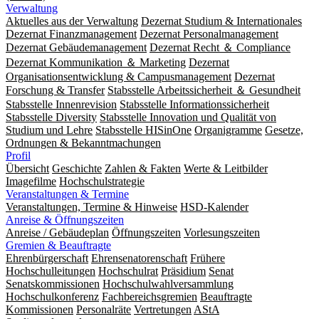
Verwaltung
Aktuelles aus der Verwaltung
Dezernat Studium & Internationales
Dezernat Finanzmanagement
Dezernat Personalmanagement
Dezernat Gebäudemanagement
Dezernat Recht ＆ Compliance
Dezernat Kommunikation ＆ Marketing
Dezernat
Organisationsentwicklung & Campusmanagement
Dezernat
Forschung & Transfer
Stabsstelle Arbeitssicherheit ＆ Gesundheit
Stabsstelle Innenrevision
Stabsstelle In­for­ma­ti­ons­sicher­heit
Stabsstelle Diversity
Stabsstelle Innovation und Qualität von
Studium und Lehre
Stabsstelle HISinOne
Organigramme
Gesetze,
Ordnungen & Bekanntmachungen
Profil
Übersicht
Geschichte
Zahlen & Fakten
Werte & Leitbilder
Imagefilme
Hochschulstrategie
Veranstaltungen & Termine
Veranstaltungen, Termine & Hinweise
HSD-Kalender
Anreise & Öffnungszeiten
Anreise / Gebäudeplan
Öffnungszeiten
Vorlesungszeiten
Gremien & Beauftragte
Ehrenbürgerschaft
Ehrensenatorenschaft
Frühere
Hochschulleitungen
Hochschulrat
Präsidium
Senat
Senatskommissionen
Hochschulwahlversammlung
Hochschulkonferenz
Fachbereichsgremien
Beauftragte
Kommissionen
Personalräte
Vertretungen
AStA