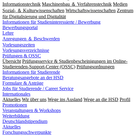
Informationstechnik
Maschinenbau ＆ Verfahrenstechnik
Medien
Sozial- ＆ Kulturwissenschaften
Wirtschaftswissenschaften
Zentrum
für Digitalisierung und Digitalität
Informationen für Studieninteressierte / Bewerbung
Bewerbungsportal
Lehre
Anregungen ＆ Beschwerden
Vorlesungszeiten
Vorlesungsverzeichnisse
Prüfungen & OSSC
Übersicht
Prüfungsservice & Studienbescheinigungen im Online-
Studierenden-Support-Center (OSSC)
Prüfungsordnungen
Informationen für Studierende
Beratungsangebote an der HSD
Formulare & Anträge
Jobs für Studierende / Career Service
Internationales
Aktuelles
Wir über uns
Wege ins Ausland
Wege an die HSD
Profil
Promotionen
Veranstaltungen & Workshops
Weiterbildung
Deutschlandstipendium
Aktuelles
Forschungsschwerpunkte