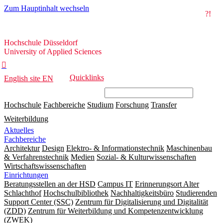
Zum Hauptinhalt wechseln
?!
Hochschule
Hochschule Düsseldorf
Düsseldorf
University of Applied Sciences

Quicklinks
English site
EN
Hochschule
Fachbereiche
Studium
Forschung
Transfer
Weiterbildung
Aktuelles
Fachbereiche
Architektur
Design
Elektro- & Informationstechnik
Maschinenbau
& Verfahrenstechnik
Medien
Sozial- & Kulturwissenschaften
Wirtschaftswissenschaften
Einrichtungen
Beratungsstellen an der HSD
Campus IT
Erinnerungsort Alter
Schlachthof
Hochschulbibliothek
Nachhaltigkeitsbüro
Studierenden
Support Center (SSC)
Zentrum für Digitalisierung und Digitalität
(ZDD)
Zentrum für Weiterbildung und Kompetenzentwicklung
(ZWEK)