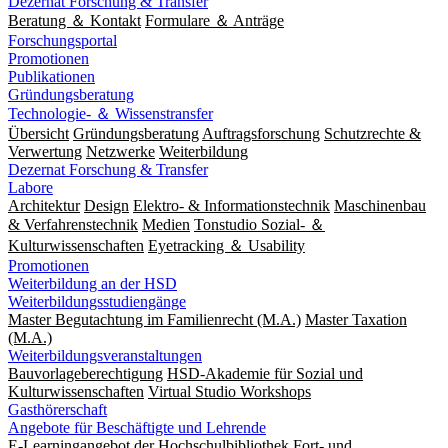
Dezernat Forschung & Transfer
Beratung ＆ Kontakt
Formulare ＆ Anträge
Forschungsportal
Promotionen
Publikationen
Gründungsberatung
Technologie- ＆ Wissenstransfer
Übersicht
Gründungsberatung
Auftragsforschung
Schutzrechte &
Verwertung
Netzwerke
Weiterbildung
Dezernat Forschung & Transfer
Labore
Architektur
Design
Elektro- & Informationstechnik
Maschinenbau
& Verfahrenstechnik
Medien
Tonstudio Sozial- ＆
Kulturwissenschaften
Eyetracking ＆ Usability
Promotionen
Weiterbildung an der HSD
Weiterbildungsstudiengänge
Master Begutachtung im Familienrecht (M.A.)
Master Taxation
(M.A.)
Weiterbildungsveranstaltungen
Bauvorlageberechtigung
HSD-Akademie für Sozial und
Kulturwissenschaften
Virtual Studio Workshops
Gasthörerschaft
Angebote für Beschäftigte und Lehrende
E-Learningangebot der Hochschulbibliothek
Fort- und