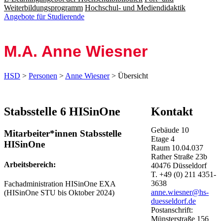
Weiterbildungsprogramm
Hochschul- und Mediendidaktik
Angebote für Studierende
M.A. Anne Wiesner
HSD
>
Personen
>
Anne Wiesner
> Übersicht
Stabsstelle 6 HISinOne
Kontakt
Gebäude
10
Mitarbeiter*innen Stabsstelle
Etage
4
HISinOne
Raum
10.04.037
Rather Straße
23b
Arbeitsbereich:
40476
Düsseldorf
T.
+49 (0) 211 4351-
3638
Fachadministration HISinOne EXA
anne.wiesner@hs-
(HISinOne STU bis Oktober 2024)
duesseldorf.de
Postanschrift:
Münsterstraße
156