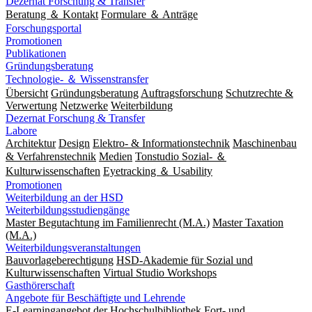
Dezernat Forschung & Transfer
Beratung ＆ Kontakt
Formulare ＆ Anträge
Forschungsportal
Promotionen
Publikationen
Gründungsberatung
Technologie- ＆ Wissenstransfer
Übersicht
Gründungsberatung
Auftragsforschung
Schutzrechte &
Verwertung
Netzwerke
Weiterbildung
Dezernat Forschung & Transfer
Labore
Architektur
Design
Elektro- & Informationstechnik
Maschinenbau
& Verfahrenstechnik
Medien
Tonstudio Sozial- ＆
Kulturwissenschaften
Eyetracking ＆ Usability
Promotionen
Weiterbildung an der HSD
Weiterbildungsstudiengänge
Master Begutachtung im Familienrecht (M.A.)
Master Taxation
(M.A.)
Weiterbildungsveranstaltungen
Bauvorlageberechtigung
HSD-Akademie für Sozial und
Kulturwissenschaften
Virtual Studio Workshops
Gasthörerschaft
Angebote für Beschäftigte und Lehrende
E-Learningangebot der Hochschulbibliothek
Fort- und