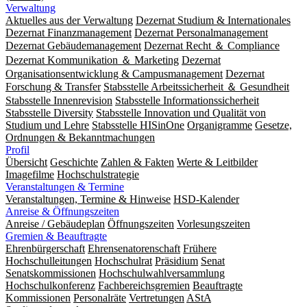
Verwaltung
Aktuelles aus der Verwaltung
Dezernat Studium & Internationales
Dezernat Finanzmanagement
Dezernat Personalmanagement
Dezernat Gebäudemanagement
Dezernat Recht ＆ Compliance
Dezernat Kommunikation ＆ Marketing
Dezernat
Organisationsentwicklung & Campusmanagement
Dezernat
Forschung & Transfer
Stabsstelle Arbeitssicherheit ＆ Gesundheit
Stabsstelle Innenrevision
Stabsstelle In­for­ma­ti­ons­sicher­heit
Stabsstelle Diversity
Stabsstelle Innovation und Qualität von
Studium und Lehre
Stabsstelle HISinOne
Organigramme
Gesetze,
Ordnungen & Bekanntmachungen
Profil
Übersicht
Geschichte
Zahlen & Fakten
Werte & Leitbilder
Imagefilme
Hochschulstrategie
Veranstaltungen & Termine
Veranstaltungen, Termine & Hinweise
HSD-Kalender
Anreise & Öffnungszeiten
Anreise / Gebäudeplan
Öffnungszeiten
Vorlesungszeiten
Gremien & Beauftragte
Ehrenbürgerschaft
Ehrensenatorenschaft
Frühere
Hochschulleitungen
Hochschulrat
Präsidium
Senat
Senatskommissionen
Hochschulwahlversammlung
Hochschulkonferenz
Fachbereichsgremien
Beauftragte
Kommissionen
Personalräte
Vertretungen
AStA