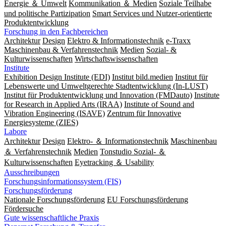
Energie ＆ Umwelt
Kommunikation ＆ Medien
Soziale Teilhabe
und politische Partizipation
Smart Services und Nutzer-orientierte
Produktentwicklung
Forschung in den Fachbereichen
Architektur
Design
Elektro & Informationstechnik
e-Traxx
Maschinenbau & Verfahrenstechnik
Medien
Sozial- &
Kulturwissenschaften
Wirtschaftswissenschaften
Institute
Exhibition Design Institute (EDI)
Institut bild.medien
Institut für
Lebenswerte und Umweltgerechte Stadtentwicklung (In-LUST)
Institut für Produktentwicklung und Innovation (FMDauto)
Institute
for Research in Applied Arts (IRAA)
Institute of Sound and
Vibration Engineering (ISAVE)
Zentrum für Innovative
Energiesysteme (ZIES)
Labore
Architektur
Design
Elektro- ＆ Informationstechnik
Maschinenbau
＆ Verfahrenstechnik
Medien
Tonstudio Sozial- ＆
Kulturwissenschaften
Eyetracking ＆ Usability
Ausschreibungen
Forschungsinformationssystem (FIS)
Forschungsförderung
Nationale Forschungsförderung
EU Forschungsförderung
Fördersuche
Gute wissenschaftliche Praxis