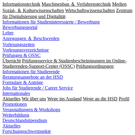
Informationstechnik
Maschinenbau ＆ Verfahrenstechnik
Medien
Sozial- ＆ Kulturwissenschaften
Wirtschaftswissenschaften
Zentrum
für Digitalisierung und Digitalität
Informationen für Studieninteressierte / Bewerbung
Bewerbungsportal
Lehre
Anregungen ＆ Beschwerden
Vorlesungszeiten
Vorlesungsverzeichnisse
Prüfungen & OSSC
Übersicht
Prüfungsservice & Studienbescheinigungen im Online-
Studierenden-Support-Center (OSSC)
Prüfungsordnungen
Informationen für Studierende
Beratungsangebote an der HSD
Formulare & Anträge
Jobs für Studierende / Career Service
Internationales
Aktuelles
Wir über uns
Wege ins Ausland
Wege an die HSD
Profil
Promotionen
Veranstaltungen & Workshops
Weiterbildung
Deutschlandstipendium
Aktuelles
Forschungsschwerpunkte