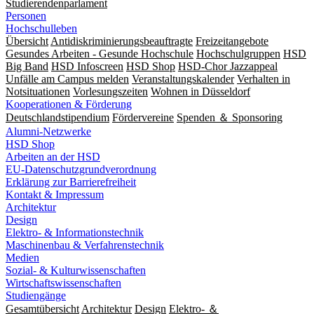
Studierendenparlament
Personen
Hochschulleben
Übersicht
Antidiskriminierungsbeauftragte
Freizeitangebote
Gesundes Arbeiten - Gesunde Hochschule
Hochschulgruppen
HSD
Big Band
HSD Infoscreen
HSD Shop
HSD-Chor Jazzappeal
Unfälle am Campus melden
Veranstaltungskalender
Verhalten in
Notsituationen
Vorlesungszeiten
Wohnen in Düsseldorf
Kooperationen & Förderung
Deutschlandstipendium
Fördervereine
Spenden ＆ Sponsoring
Alumni-Netzwerke
HSD Shop
Arbeiten an der HSD
EU-Datenschutzgrundverordnung
Erklärung zur Barrierefreiheit
Kontakt & Impressum
Architektur
Design
Elektro- & Informationstechnik
Maschinenbau & Verfahrenstechnik
Medien
Sozial- & Kulturwissenschaften
Wirtschaftswissenschaften
Studiengänge
Gesamtübersicht
Architektur
Design
Elektro- ＆