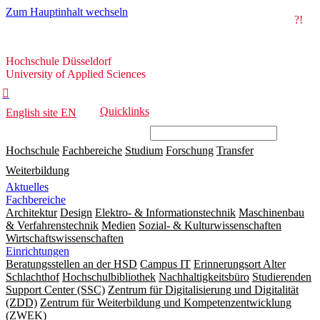
Zum Hauptinhalt wechseln
?!
Hochschule
Hochschule Düsseldorf
Düsseldorf
University of Applied Sciences

Quicklinks
English site
EN
Hochschule
Fachbereiche
Studium
Forschung
Transfer
Weiterbildung
Aktuelles
Fachbereiche
Architektur
Design
Elektro- & Informationstechnik
Maschinenbau
& Verfahrenstechnik
Medien
Sozial- & Kulturwissenschaften
Wirtschaftswissenschaften
Einrichtungen
Beratungsstellen an der HSD
Campus IT
Erinnerungsort Alter
Schlachthof
Hochschulbibliothek
Nachhaltigkeitsbüro
Studierenden
Support Center (SSC)
Zentrum für Digitalisierung und Digitalität
(ZDD)
Zentrum für Weiterbildung und Kompetenzentwicklung
(ZWEK)