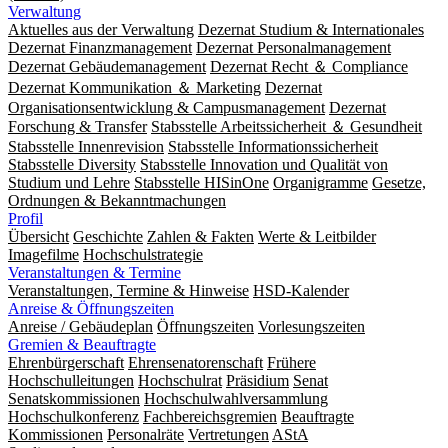
Verwaltung
Aktuelles aus der Verwaltung
Dezernat Studium & Internationales
Dezernat Finanzmanagement
Dezernat Personalmanagement
Dezernat Gebäudemanagement
Dezernat Recht ＆ Compliance
Dezernat Kommunikation ＆ Marketing
Dezernat
Organisationsentwicklung & Campusmanagement
Dezernat
Forschung & Transfer
Stabsstelle Arbeitssicherheit ＆ Gesundheit
Stabsstelle Innenrevision
Stabsstelle In­for­ma­ti­ons­sicher­heit
Stabsstelle Diversity
Stabsstelle Innovation und Qualität von
Studium und Lehre
Stabsstelle HISinOne
Organigramme
Gesetze,
Ordnungen & Bekanntmachungen
Profil
Übersicht
Geschichte
Zahlen & Fakten
Werte & Leitbilder
Imagefilme
Hochschulstrategie
Veranstaltungen & Termine
Veranstaltungen, Termine & Hinweise
HSD-Kalender
Anreise & Öffnungszeiten
Anreise / Gebäudeplan
Öffnungszeiten
Vorlesungszeiten
Gremien & Beauftragte
Ehrenbürgerschaft
Ehrensenatorenschaft
Frühere
Hochschulleitungen
Hochschulrat
Präsidium
Senat
Senatskommissionen
Hochschulwahlversammlung
Hochschulkonferenz
Fachbereichsgremien
Beauftragte
Kommissionen
Personalräte
Vertretungen
AStA