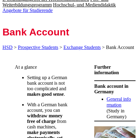
Weiterbildungsprogramm
Hochschul- und Mediendidaktik
Angebote für Studierende
Bank Account
HSD
>
Prospective Students
>
Exchange Students
> Bank Account
​​​​​At a glance ​
Further
information
Setting up a German
bank account is not
Bank account in
too complicated and
Germany
makes good sense
.
General info​
With a German bank
rmation
account, you can
(Study in
withdraw money
Germany)
free of charge
from
cash machines,
make payments
electronically
,
set