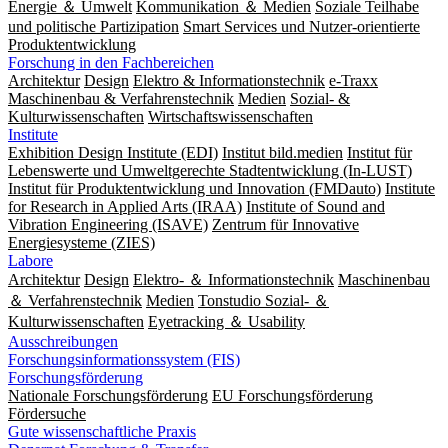
Energie ＆ Umwelt
Kommunikation ＆ Medien
Soziale Teilhabe
und politische Partizipation
Smart Services und Nutzer-orientierte
Produktentwicklung
Forschung in den Fachbereichen
Architektur
Design
Elektro & Informationstechnik
e-Traxx
Maschinenbau & Verfahrenstechnik
Medien
Sozial- &
Kulturwissenschaften
Wirtschaftswissenschaften
Institute
Exhibition Design Institute (EDI)
Institut bild.medien
Institut für
Lebenswerte und Umweltgerechte Stadtentwicklung (In-LUST)
Institut für Produktentwicklung und Innovation (FMDauto)
Institute
for Research in Applied Arts (IRAA)
Institute of Sound and
Vibration Engineering (ISAVE)
Zentrum für Innovative
Energiesysteme (ZIES)
Labore
Architektur
Design
Elektro- ＆ Informationstechnik
Maschinenbau
＆ Verfahrenstechnik
Medien
Tonstudio Sozial- ＆
Kulturwissenschaften
Eyetracking ＆ Usability
Ausschreibungen
Forschungsinformationssystem (FIS)
Forschungsförderung
Nationale Forschungsförderung
EU Forschungsförderung
Fördersuche
Gute wissenschaftliche Praxis