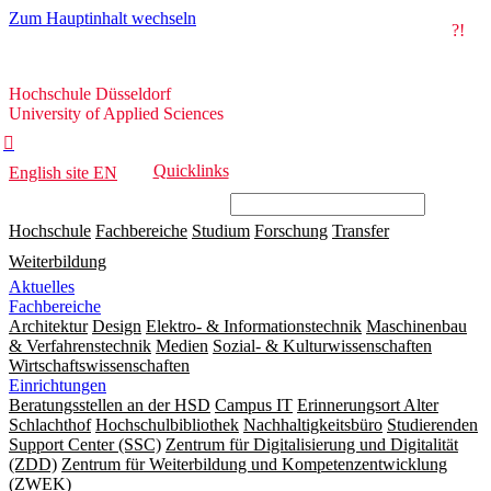
Zum Hauptinhalt wechseln
?!
Hochschule
Hochschule Düsseldorf
Düsseldorf
University of Applied Sciences

Quicklinks
English site
EN
Hochschule
Fachbereiche
Studium
Forschung
Transfer
Weiterbildung
Aktuelles
Fachbereiche
Architektur
Design
Elektro- & Informationstechnik
Maschinenbau
& Verfahrenstechnik
Medien
Sozial- & Kulturwissenschaften
Wirtschaftswissenschaften
Einrichtungen
Beratungsstellen an der HSD
Campus IT
Erinnerungsort Alter
Schlachthof
Hochschulbibliothek
Nachhaltigkeitsbüro
Studierenden
Support Center (SSC)
Zentrum für Digitalisierung und Digitalität
(ZDD)
Zentrum für Weiterbildung und Kompetenzentwicklung
(ZWEK)