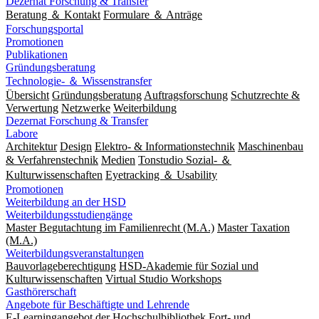
Dezernat Forschung & Transfer
Beratung ＆ Kontakt
Formulare ＆ Anträge
Forschungsportal
Promotionen
Publikationen
Gründungsberatung
Technologie- ＆ Wissenstransfer
Übersicht
Gründungsberatung
Auftragsforschung
Schutzrechte &
Verwertung
Netzwerke
Weiterbildung
Dezernat Forschung & Transfer
Labore
Architektur
Design
Elektro- & Informationstechnik
Maschinenbau
& Verfahrenstechnik
Medien
Tonstudio Sozial- ＆
Kulturwissenschaften
Eyetracking ＆ Usability
Promotionen
Weiterbildung an der HSD
Weiterbildungsstudiengänge
Master Begutachtung im Familienrecht (M.A.)
Master Taxation
(M.A.)
Weiterbildungsveranstaltungen
Bauvorlageberechtigung
HSD-Akademie für Sozial und
Kulturwissenschaften
Virtual Studio Workshops
Gasthörerschaft
Angebote für Beschäftigte und Lehrende
E-Learningangebot der Hochschulbibliothek
Fort- und