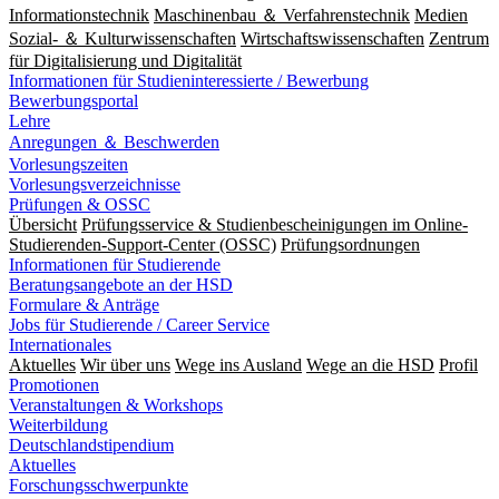
Informationstechnik
Maschinenbau ＆ Verfahrenstechnik
Medien
Sozial- ＆ Kulturwissenschaften
Wirtschaftswissenschaften
Zentrum
für Digitalisierung und Digitalität
Informationen für Studieninteressierte / Bewerbung
Bewerbungsportal
Lehre
Anregungen ＆ Beschwerden
Vorlesungszeiten
Vorlesungsverzeichnisse
Prüfungen & OSSC
Übersicht
Prüfungsservice & Studienbescheinigungen im Online-
Studierenden-Support-Center (OSSC)
Prüfungsordnungen
Informationen für Studierende
Beratungsangebote an der HSD
Formulare & Anträge
Jobs für Studierende / Career Service
Internationales
Aktuelles
Wir über uns
Wege ins Ausland
Wege an die HSD
Profil
Promotionen
Veranstaltungen & Workshops
Weiterbildung
Deutschlandstipendium
Aktuelles
Forschungsschwerpunkte