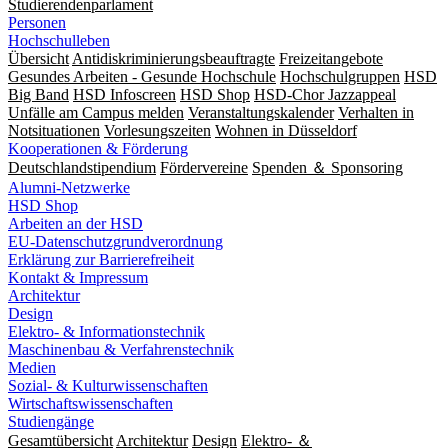
Studierendenparlament
Personen
Hochschulleben
Übersicht
Antidiskriminierungsbeauftragte
Freizeitangebote
Gesundes Arbeiten - Gesunde Hochschule
Hochschulgruppen
HSD
Big Band
HSD Infoscreen
HSD Shop
HSD-Chor Jazzappeal
Unfälle am Campus melden
Veranstaltungskalender
Verhalten in
Notsituationen
Vorlesungszeiten
Wohnen in Düsseldorf
Kooperationen & Förderung
Deutschlandstipendium
Fördervereine
Spenden ＆ Sponsoring
Alumni-Netzwerke
HSD Shop
Arbeiten an der HSD
EU-Datenschutzgrundverordnung
Erklärung zur Barrierefreiheit
Kontakt & Impressum
Architektur
Design
Elektro- & Informationstechnik
Maschinenbau & Verfahrenstechnik
Medien
Sozial- & Kulturwissenschaften
Wirtschaftswissenschaften
Studiengänge
Gesamtübersicht
Architektur
Design
Elektro- ＆