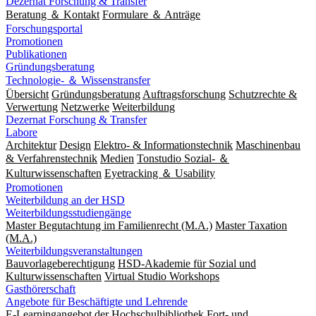
Dezernat Forschung & Transfer
Beratung ＆ Kontakt
Formulare ＆ Anträge
Forschungsportal
Promotionen
Publikationen
Gründungsberatung
Technologie- ＆ Wissenstransfer
Übersicht
Gründungsberatung
Auftragsforschung
Schutzrechte &
Verwertung
Netzwerke
Weiterbildung
Dezernat Forschung & Transfer
Labore
Architektur
Design
Elektro- & Informationstechnik
Maschinenbau
& Verfahrenstechnik
Medien
Tonstudio Sozial- ＆
Kulturwissenschaften
Eyetracking ＆ Usability
Promotionen
Weiterbildung an der HSD
Weiterbildungsstudiengänge
Master Begutachtung im Familienrecht (M.A.)
Master Taxation
(M.A.)
Weiterbildungsveranstaltungen
Bauvorlageberechtigung
HSD-Akademie für Sozial und
Kulturwissenschaften
Virtual Studio Workshops
Gasthörerschaft
Angebote für Beschäftigte und Lehrende
E-Learningangebot der Hochschulbibliothek
Fort- und