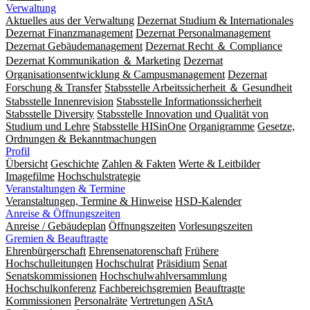
Verwaltung
Aktuelles aus der Verwaltung
Dezernat Studium & Internationales
Dezernat Finanzmanagement
Dezernat Personalmanagement
Dezernat Gebäudemanagement
Dezernat Recht ＆ Compliance
Dezernat Kommunikation ＆ Marketing
Dezernat
Organisationsentwicklung & Campusmanagement
Dezernat
Forschung & Transfer
Stabsstelle Arbeitssicherheit ＆ Gesundheit
Stabsstelle Innenrevision
Stabsstelle In­for­ma­ti­ons­sicher­heit
Stabsstelle Diversity
Stabsstelle Innovation und Qualität von
Studium und Lehre
Stabsstelle HISinOne
Organigramme
Gesetze,
Ordnungen & Bekanntmachungen
Profil
Übersicht
Geschichte
Zahlen & Fakten
Werte & Leitbilder
Imagefilme
Hochschulstrategie
Veranstaltungen & Termine
Veranstaltungen, Termine & Hinweise
HSD-Kalender
Anreise & Öffnungszeiten
Anreise / Gebäudeplan
Öffnungszeiten
Vorlesungszeiten
Gremien & Beauftragte
Ehrenbürgerschaft
Ehrensenatorenschaft
Frühere
Hochschulleitungen
Hochschulrat
Präsidium
Senat
Senatskommissionen
Hochschulwahlversammlung
Hochschulkonferenz
Fachbereichsgremien
Beauftragte
Kommissionen
Personalräte
Vertretungen
AStA