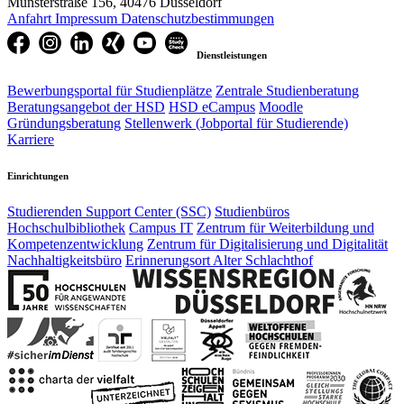
Münsterstraße 156, 40476 Düsseldorf
Anfahrt
Impressum
Datenschutzbestimmungen
Dienstleistungen
Bewerbungsportal für Studienplätze
Zentrale Studienberatung
Beratungsangebot der HSD
HSD eCampus
Moodle
Gründungsberatung
Stellenwerk (Jobportal für Studierende)
Karriere
Einrichtungen
Studierenden Support Center (SSC)
Studienbüros
Hochschulbibliothek
Campus IT
Zentrum für Weiterbildung und
Kompetenzentwicklung
Zentrum für Digitalisierung und Digitalität
Nachhaltigkeitsbüro
Erinnerungsort Alter Schlachthof