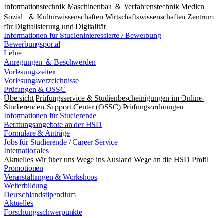
Informationstechnik
Maschinenbau ＆ Verfahrenstechnik
Medien
Sozial- ＆ Kulturwissenschaften
Wirtschaftswissenschaften
Zentrum
für Digitalisierung und Digitalität
Informationen für Studieninteressierte / Bewerbung
Bewerbungsportal
Lehre
Anregungen ＆ Beschwerden
Vorlesungszeiten
Vorlesungsverzeichnisse
Prüfungen & OSSC
Übersicht
Prüfungsservice & Studienbescheinigungen im Online-
Studierenden-Support-Center (OSSC)
Prüfungsordnungen
Informationen für Studierende
Beratungsangebote an der HSD
Formulare & Anträge
Jobs für Studierende / Career Service
Internationales
Aktuelles
Wir über uns
Wege ins Ausland
Wege an die HSD
Profil
Promotionen
Veranstaltungen & Workshops
Weiterbildung
Deutschlandstipendium
Aktuelles
Forschungsschwerpunkte