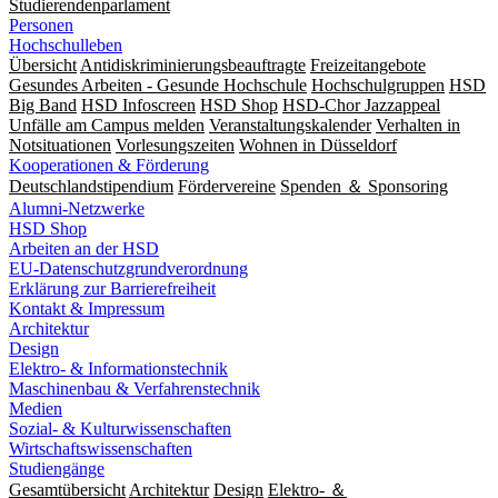
Studierendenparlament
Personen
Hochschulleben
Übersicht
Antidiskriminierungsbeauftragte
Freizeitangebote
Gesundes Arbeiten - Gesunde Hochschule
Hochschulgruppen
HSD
Big Band
HSD Infoscreen
HSD Shop
HSD-Chor Jazzappeal
Unfälle am Campus melden
Veranstaltungskalender
Verhalten in
Notsituationen
Vorlesungszeiten
Wohnen in Düsseldorf
Kooperationen & Förderung
Deutschlandstipendium
Fördervereine
Spenden ＆ Sponsoring
Alumni-Netzwerke
HSD Shop
Arbeiten an der HSD
EU-Datenschutzgrundverordnung
Erklärung zur Barrierefreiheit
Kontakt & Impressum
Architektur
Design
Elektro- & Informationstechnik
Maschinenbau & Verfahrenstechnik
Medien
Sozial- & Kulturwissenschaften
Wirtschaftswissenschaften
Studiengänge
Gesamtübersicht
Architektur
Design
Elektro- ＆