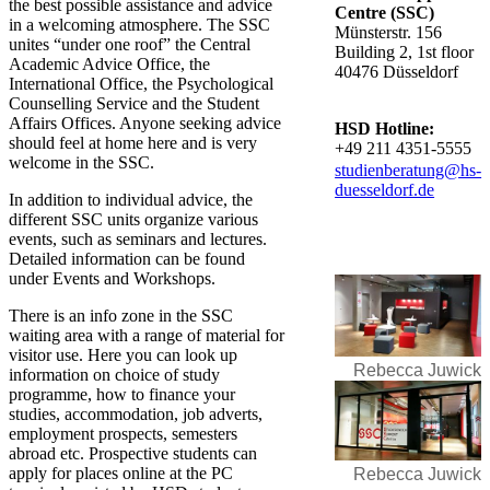
the best possible assistance and advice
Centre (SSC)
in a welcoming atmosphere. The SSC
Münsterstr. 156
unites “under one roof” the Central
Building 2, 1st floor
Academic Advice Office, the
40476 Düsseldorf
International Office​, the Psychological
Counselling Service and the Student
Affairs Offices. Anyone seeking advice
HSD Hotline:
should feel at home here and is very
+49 211 4351-5555
welcome in the SSC.
studienberatung@hs-
duesseldorf.de
In addition to individual advice, the
different SSC units organize various
events, such as seminars and lectures.
Detailed information can be found
under Events and Workshops​.
There is an info zone in the SSC
waiting area with a range of material for
visitor use. Here you can look up
Rebecca Juwick
information on choice of study
programme, how to finance your
studies, accommodation, job adverts,
employment prospects, semesters
abroad etc. Prospective students can
apply for places online at the PC
Rebecca Juwick