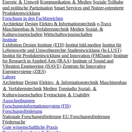
Energie ＆ Umwelt
Kommunikation ＆ Medien
Soziale Teilhabe
und politische Partizipation
Smart Services und Nutzer-orientierte
Produktentwicklung
Forschung in den Fachbereichen
Architektur
Design
Elektro & Informationstechnik
e-Traxx
Maschinenbau & Verfahrenstechnik
Medien
Sozial- &
Kulturwissenschaften
Wirtschaftswissenschaften
Institute
Exhibition Design Institute (EDI)
Institut bild.medien
Institut für
Lebenswerte und Umweltgerechte Stadtentwicklung (In-LUST)
Institut für Produktentwicklung und Innovation (FMDauto)
Institute
for Research in Applied Arts (IRAA)
Institute of Sound and
Vibration Engineering (ISAVE)
Zentrum für Innovative
Energiesysteme (ZIES)
Labore
Architektur
Design
Elektro- ＆ Informationstechnik
Maschinenbau
＆ Verfahrenstechnik
Medien
Tonstudio Sozial- ＆
Kulturwissenschaften
Eyetracking ＆ Usability
Ausschreibungen
Forschungsinformationssystem (FIS)
Forschungsförderung
Nationale Forschungsförderung
EU Forschungsförderung
Fördersuche
Gute wissenschaftliche Praxis