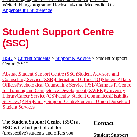
Weiterbildungsprogramm
Hochschul- und Mediendidaktik
Angebote für Studierende
Stu­dent Sup­port Cen­tre
(SSC)
HSD
>
Current Students
>
Support & Advice
> Student Support
Centre (SSC)
Abstract
Student Support Centre (SSC)
Student Advisory and
Counselling Service (ZSB)
International Office (IO)
Student Affairs
Offices
Psychological Counselling Service (PSB)
Campus IT
Centre
for Training and Competence Development (ZWEK)
University
Library
Career Service (CS)
Faculty Student Committees
Disability
Services (ABS)
Family Support Centre
Students’ Union
Düsseldorf
Student Services
​​The
Student Support Centre (SSC)
at
​Contact
HSD is the first port of call for
(prospective) students and offers you
Student Support