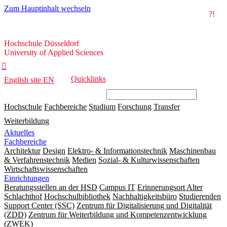
Zum Hauptinhalt wechseln
?!
Hochschule
Hochschule Düsseldorf
Düsseldorf
University of Applied Sciences

Quicklinks
English site
EN
Hochschule
Fachbereiche
Studium
Forschung
Transfer
Weiterbildung
Aktuelles
Fachbereiche
Architektur
Design
Elektro- & Informationstechnik
Maschinenbau
& Verfahrenstechnik
Medien
Sozial- & Kulturwissenschaften
Wirtschaftswissenschaften
Einrichtungen
Beratungsstellen an der HSD
Campus IT
Erinnerungsort Alter
Schlachthof
Hochschulbibliothek
Nachhaltigkeitsbüro
Studierenden
Support Center (SSC)
Zentrum für Digitalisierung und Digitalität
(ZDD)
Zentrum für Weiterbildung und Kompetenzentwicklung
(ZWEK)