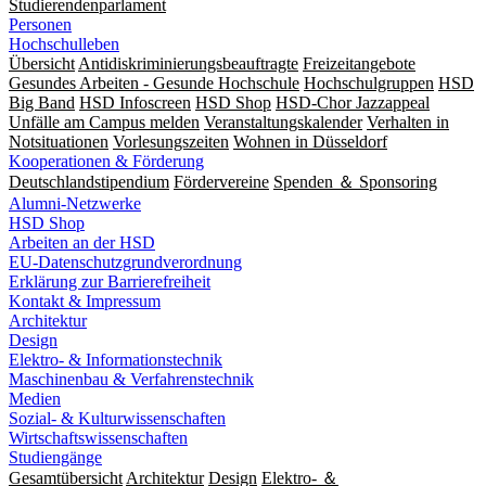
Studierendenparlament
Personen
Hochschulleben
Übersicht
Antidiskriminierungsbeauftragte
Freizeitangebote
Gesundes Arbeiten - Gesunde Hochschule
Hochschulgruppen
HSD
Big Band
HSD Infoscreen
HSD Shop
HSD-Chor Jazzappeal
Unfälle am Campus melden
Veranstaltungskalender
Verhalten in
Notsituationen
Vorlesungszeiten
Wohnen in Düsseldorf
Kooperationen & Förderung
Deutschlandstipendium
Fördervereine
Spenden ＆ Sponsoring
Alumni-Netzwerke
HSD Shop
Arbeiten an der HSD
EU-Datenschutzgrundverordnung
Erklärung zur Barrierefreiheit
Kontakt & Impressum
Architektur
Design
Elektro- & Informationstechnik
Maschinenbau & Verfahrenstechnik
Medien
Sozial- & Kulturwissenschaften
Wirtschaftswissenschaften
Studiengänge
Gesamtübersicht
Architektur
Design
Elektro- ＆