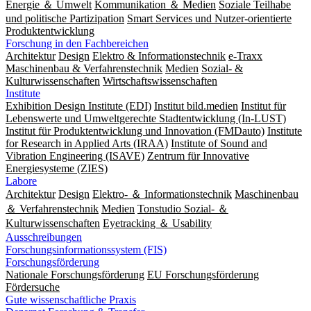
Energie ＆ Umwelt
Kommunikation ＆ Medien
Soziale Teilhabe
und politische Partizipation
Smart Services und Nutzer-orientierte
Produktentwicklung
Forschung in den Fachbereichen
Architektur
Design
Elektro & Informationstechnik
e-Traxx
Maschinenbau & Verfahrenstechnik
Medien
Sozial- &
Kulturwissenschaften
Wirtschaftswissenschaften
Institute
Exhibition Design Institute (EDI)
Institut bild.medien
Institut für
Lebenswerte und Umweltgerechte Stadtentwicklung (In-LUST)
Institut für Produktentwicklung und Innovation (FMDauto)
Institute
for Research in Applied Arts (IRAA)
Institute of Sound and
Vibration Engineering (ISAVE)
Zentrum für Innovative
Energiesysteme (ZIES)
Labore
Architektur
Design
Elektro- ＆ Informationstechnik
Maschinenbau
＆ Verfahrenstechnik
Medien
Tonstudio Sozial- ＆
Kulturwissenschaften
Eyetracking ＆ Usability
Ausschreibungen
Forschungsinformationssystem (FIS)
Forschungsförderung
Nationale Forschungsförderung
EU Forschungsförderung
Fördersuche
Gute wissenschaftliche Praxis