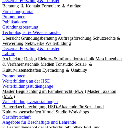
Dezernat Forschung & Transfer
Beratung ＆ Kontakt
Formulare ＆ Anträge
Forschungsportal
Promotionen
Publikationen
Gründungsberatung
Technologie- ＆ Wissenstransfer
Übersicht
Gründungsberatung
Auftragsforschung
Schutzrechte &
Verwertung
Netzwerke
Weiterbildung
Dezernat Forschung & Transfer
Labore
Architektur
Design
Elektro- & Informationstechnik
Maschinenbau
& Verfahrenstechnik
Medien
Tonstudio Sozial- ＆
Kulturwissenschaften
Eyetracking ＆ Usability
Promotionen
Weiterbildung an der HSD
Weiterbildungsstudiengänge
Master Begutachtung im Familienrecht (M.A.)
Master Taxation
(M.A.)
Weiterbildungsveranstaltungen
Bauvorlageberechtigung
HSD-Akademie für Sozial und
Kulturwissenschaften
Virtual Studio Workshops
Gasthörerschaft
Angebote für Beschäftigte und Lehrende
E-Learningangebot der Hochschulbibliothek
Fort- und