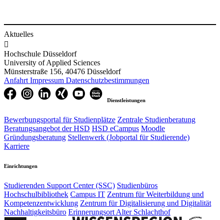
Aktuelles

Hochschule Düsseldorf
University of Applied Sciences
Münsterstraße 156, 40476 Düsseldorf
Anfahrt
Impressum
Datenschutzbestimmungen
Dienstleistungen
Bewerbungsportal für Studienplätze
Zentrale Studienberatung
Beratungsangebot der HSD
HSD eCampus
Moodle
Gründungsberatung
Stellenwerk (Jobportal für Studierende)
Karriere
Einrichtungen
Studierenden Support Center (SSC)
Studienbüros
Hochschulbibliothek
Campus IT
Zentrum für Weiterbildung und
Kompetenzentwicklung
Zentrum für Digitalisierung und Digitalität
Nachhaltigkeitsbüro
Erinnerungsort Alter Schlachthof