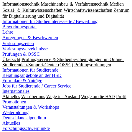
Informationstechnik
Maschinenbau ＆ Verfahrenstechnik
Medien
Sozial- ＆ Kulturwissenschaften
Wirtschaftswissenschaften
Zentrum
für Digitalisierung und Digitalität
Informationen für Studieninteressierte / Bewerbung
Bewerbungsportal
Lehre
Anregungen ＆ Beschwerden
Vorlesungszeiten
Vorlesungsverzeichnisse
Prüfungen & OSSC
Übersicht
Prüfungsservice & Studienbescheinigungen im Online-
Studierenden-Support-Center (OSSC)
Prüfungsordnungen
Informationen für Studierende
Beratungsangebote an der HSD
Formulare & Anträge
Jobs für Studierende / Career Service
Internationales
Aktuelles
Wir über uns
Wege ins Ausland
Wege an die HSD
Profil
Promotionen
Veranstaltungen & Workshops
Weiterbildung
Deutschlandstipendium
Aktuelles
Forschungsschwerpunkte