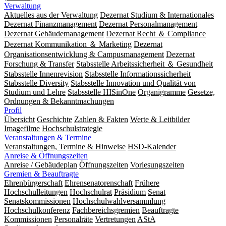
Verwaltung
Aktuelles aus der Verwaltung
Dezernat Studium & Internationales
Dezernat Finanzmanagement
Dezernat Personalmanagement
Dezernat Gebäudemanagement
Dezernat Recht ＆ Compliance
Dezernat Kommunikation ＆ Marketing
Dezernat
Organisationsentwicklung & Campusmanagement
Dezernat
Forschung & Transfer
Stabsstelle Arbeitssicherheit ＆ Gesundheit
Stabsstelle Innenrevision
Stabsstelle In­for­ma­ti­ons­sicher­heit
Stabsstelle Diversity
Stabsstelle Innovation und Qualität von
Studium und Lehre
Stabsstelle HISinOne
Organigramme
Gesetze,
Ordnungen & Bekanntmachungen
Profil
Übersicht
Geschichte
Zahlen & Fakten
Werte & Leitbilder
Imagefilme
Hochschulstrategie
Veranstaltungen & Termine
Veranstaltungen, Termine & Hinweise
HSD-Kalender
Anreise & Öffnungszeiten
Anreise / Gebäudeplan
Öffnungszeiten
Vorlesungszeiten
Gremien & Beauftragte
Ehrenbürgerschaft
Ehrensenatorenschaft
Frühere
Hochschulleitungen
Hochschulrat
Präsidium
Senat
Senatskommissionen
Hochschulwahlversammlung
Hochschulkonferenz
Fachbereichsgremien
Beauftragte
Kommissionen
Personalräte
Vertretungen
AStA