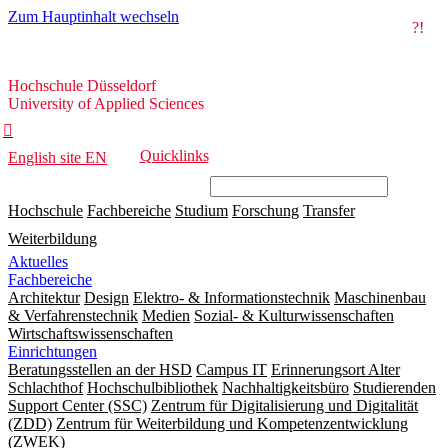
Zum Hauptinhalt wechseln
?!
Hochschule
Hochschule Düsseldorf
Düsseldorf
University of Applied Sciences

Quicklinks
English site
EN
Hochschule
Fachbereiche
Studium
Forschung
Transfer
Weiterbildung
Aktuelles
Fachbereiche
Architektur
Design
Elektro- & Informationstechnik
Maschinenbau
& Verfahrenstechnik
Medien
Sozial- & Kulturwissenschaften
Wirtschaftswissenschaften
Einrichtungen
Beratungsstellen an der HSD
Campus IT
Erinnerungsort Alter
Schlachthof
Hochschulbibliothek
Nachhaltigkeitsbüro
Studierenden
Support Center (SSC)
Zentrum für Digitalisierung und Digitalität
(ZDD)
Zentrum für Weiterbildung und Kompetenzentwicklung
(ZWEK)