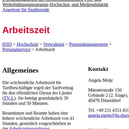
Weiterbildungsprogramm
Hochschul- und Mediendidaktik
Angebote für Studierende
Ar­beits­zeit
HSD
>
Hochschule
>
Verwaltung
>
Personalmanagement
>
Personalservice
> Arbeitszeit
​Kontakt
​​​​​​​​Allgemeines
Angela Metje
Die wöchentliche Arbeitszeit für
Tarifbeschäftigte regelt der Tarifvertrag
Münsterstraße 156
für den öffentlichen Dienst der Länder
Gebäude 2 (2. Etage)
(
TV-L
). Sie beträgt grundsätzlich 39
40476 Düsseldorf
Stunden und 50 Minuten.
Tel. +49 211 4351-83
Beamtinnen und Beamte haben eine
angela.metje@hs-dues
höhere wöchentliche Arbeitszeit von 41
Stunden, gesetzlich vorgeschrieben in
der
Arbeitszeitverordnung
.