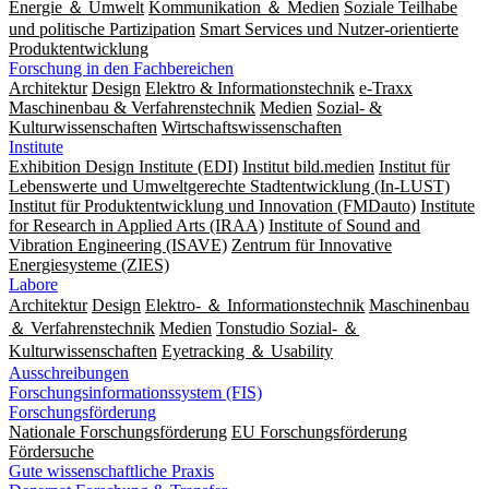
Energie ＆ Umwelt
Kommunikation ＆ Medien
Soziale Teilhabe
und politische Partizipation
Smart Services und Nutzer-orientierte
Produktentwicklung
Forschung in den Fachbereichen
Architektur
Design
Elektro & Informationstechnik
e-Traxx
Maschinenbau & Verfahrenstechnik
Medien
Sozial- &
Kulturwissenschaften
Wirtschaftswissenschaften
Institute
Exhibition Design Institute (EDI)
Institut bild.medien
Institut für
Lebenswerte und Umweltgerechte Stadtentwicklung (In-LUST)
Institut für Produktentwicklung und Innovation (FMDauto)
Institute
for Research in Applied Arts (IRAA)
Institute of Sound and
Vibration Engineering (ISAVE)
Zentrum für Innovative
Energiesysteme (ZIES)
Labore
Architektur
Design
Elektro- ＆ Informationstechnik
Maschinenbau
＆ Verfahrenstechnik
Medien
Tonstudio Sozial- ＆
Kulturwissenschaften
Eyetracking ＆ Usability
Ausschreibungen
Forschungsinformationssystem (FIS)
Forschungsförderung
Nationale Forschungsförderung
EU Forschungsförderung
Fördersuche
Gute wissenschaftliche Praxis