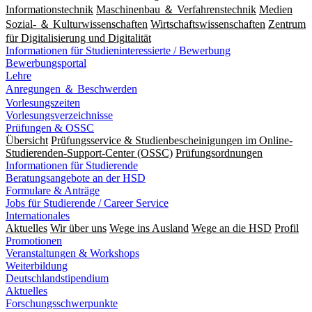
Informationstechnik
Maschinenbau ＆ Verfahrenstechnik
Medien
Sozial- ＆ Kulturwissenschaften
Wirtschaftswissenschaften
Zentrum
für Digitalisierung und Digitalität
Informationen für Studieninteressierte / Bewerbung
Bewerbungsportal
Lehre
Anregungen ＆ Beschwerden
Vorlesungszeiten
Vorlesungsverzeichnisse
Prüfungen & OSSC
Übersicht
Prüfungsservice & Studienbescheinigungen im Online-
Studierenden-Support-Center (OSSC)
Prüfungsordnungen
Informationen für Studierende
Beratungsangebote an der HSD
Formulare & Anträge
Jobs für Studierende / Career Service
Internationales
Aktuelles
Wir über uns
Wege ins Ausland
Wege an die HSD
Profil
Promotionen
Veranstaltungen & Workshops
Weiterbildung
Deutschlandstipendium
Aktuelles
Forschungsschwerpunkte