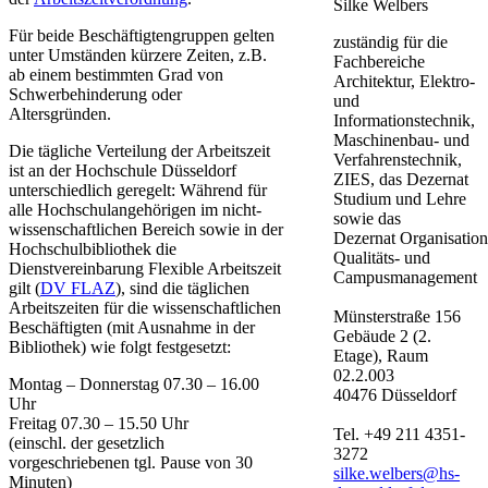
Silke Welbers
Für beide Beschäftigtengruppen gelten
zuständig für die
unter Umständen kürzere Zeiten, z.B.
Fachbereiche
ab einem bestimmten Grad von
Architektur, Elektro-
Schwerbehinderung oder
und
Altersgründen.
Informationstechnik,
Maschinenbau- und
Die tägliche Verteilung der Arbeitszeit
Verfahrenstechnik,
ist an der Hochschule Düsseldorf
ZIES, das Dezernat
unterschiedlich geregelt: Während für
Studium und Lehre
alle Hochschulangehörigen im nicht-
sowie das
wissenschaftlichen Bereich sowie in der
Dezernat Organisatio
Hochschulbibliothek die
Qualitäts- und
Dienstvereinbarung Flexible Arbei​tszeit
Campusmanagement
gilt (
DV FLAZ​
)​, sind die täglichen
Arbeitszeiten für die wissenschaftlichen
Münsterstraße 156
Beschäftigten (mit Ausnahme in der
Gebäude 2 (2.
Bibliothek) wie folgt festgesetzt:
Etage), Raum
02.2.003
Montag – Donnerstag 07.30 – 16.00
40476 Düsseldorf
Uhr
Freitag 07.30 – 15.50 Uhr
Tel. +49 211 4351-
(einschl. der gesetzlich
3272
vorgeschriebenen tgl. Pause von 30
silke.welbers@hs-
Minuten)