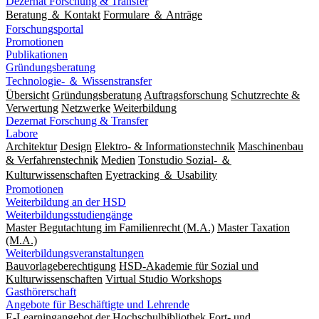
Dezernat Forschung & Transfer
Beratung ＆ Kontakt
Formulare ＆ Anträge
Forschungsportal
Promotionen
Publikationen
Gründungsberatung
Technologie- ＆ Wissenstransfer
Übersicht
Gründungsberatung
Auftragsforschung
Schutzrechte &
Verwertung
Netzwerke
Weiterbildung
Dezernat Forschung & Transfer
Labore
Architektur
Design
Elektro- & Informationstechnik
Maschinenbau
& Verfahrenstechnik
Medien
Tonstudio Sozial- ＆
Kulturwissenschaften
Eyetracking ＆ Usability
Promotionen
Weiterbildung an der HSD
Weiterbildungsstudiengänge
Master Begutachtung im Familienrecht (M.A.)
Master Taxation
(M.A.)
Weiterbildungsveranstaltungen
Bauvorlageberechtigung
HSD-Akademie für Sozial und
Kulturwissenschaften
Virtual Studio Workshops
Gasthörerschaft
Angebote für Beschäftigte und Lehrende
E-Learningangebot der Hochschulbibliothek
Fort- und