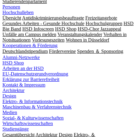
Studierendenparlament
Personen
Hochschulleben
Übersicht
Antidiskriminierungsbeauftragte
Freizeitangebote
Gesundes Arbeiten - Gesunde Hochschule
Hochschulgruppen
HSD
Big Band
HSD Infoscreen
HSD Shop
HSD-Chor Jazzappeal
Unfälle am Campus melden
Veranstaltungskalender
Verhalten in
Notsituationen
Vorlesungszeiten
Wohnen in Düsseldorf
Kooperationen & Förderung
Deutschlandstipendium
Fördervereine
Spenden ＆ Sponsoring
Alumni-Netzwerke
HSD Shop
Arbeiten an der HSD
EU-Datenschutzgrundverordnung
Erklärung zur Barrierefreiheit
Kontakt & Impressum
Architektur
Design
Elektro- & Informationstechnik
Maschinenbau & Verfahrenstechnik
Medien
Sozial- & Kulturwissenschaften
Wirtschaftswissenschaften
Studiengänge
Gesamtübersicht
Architektur
Design
Elektro- ＆