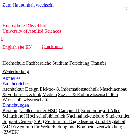
Zum Hauptinhalt wechseln
?!
Hochschule
Hochschule Düsseldorf
Düsseldorf
University of Applied Sciences

Quicklinks
English site
EN
Hochschule
Fachbereiche
Studium
Forschung
Transfer
Weiterbildung
Aktuelles
Fachbereiche
Architektur
Design
Elektro- & Informationstechnik
Maschinenbau
& Verfahrenstechnik
Medien
Sozial- & Kulturwissenschaften
Wirtschaftswissenschaften
Einrichtungen
Beratungsstellen an der HSD
Campus IT
Erinnerungsort Alter
Schlachthof
Hochschulbibliothek
Nachhaltigkeitsbüro
Studierenden
Support Center (SSC)
Zentrum für Digitalisierung und Digitalität
(ZDD)
Zentrum für Weiterbildung und Kompetenzentwicklung
(ZWEK)