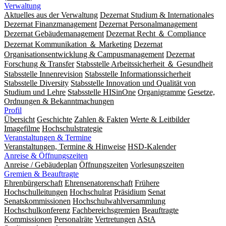
Verwaltung
Aktuelles aus der Verwaltung
Dezernat Studium & Internationales
Dezernat Finanzmanagement
Dezernat Personalmanagement
Dezernat Gebäudemanagement
Dezernat Recht ＆ Compliance
Dezernat Kommunikation ＆ Marketing
Dezernat
Organisationsentwicklung & Campusmanagement
Dezernat
Forschung & Transfer
Stabsstelle Arbeitssicherheit ＆ Gesundheit
Stabsstelle Innenrevision
Stabsstelle In­for­ma­ti­ons­sicher­heit
Stabsstelle Diversity
Stabsstelle Innovation und Qualität von
Studium und Lehre
Stabsstelle HISinOne
Organigramme
Gesetze,
Ordnungen & Bekanntmachungen
Profil
Übersicht
Geschichte
Zahlen & Fakten
Werte & Leitbilder
Imagefilme
Hochschulstrategie
Veranstaltungen & Termine
Veranstaltungen, Termine & Hinweise
HSD-Kalender
Anreise & Öffnungszeiten
Anreise / Gebäudeplan
Öffnungszeiten
Vorlesungszeiten
Gremien & Beauftragte
Ehrenbürgerschaft
Ehrensenatorenschaft
Frühere
Hochschulleitungen
Hochschulrat
Präsidium
Senat
Senatskommissionen
Hochschulwahlversammlung
Hochschulkonferenz
Fachbereichsgremien
Beauftragte
Kommissionen
Personalräte
Vertretungen
AStA