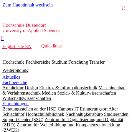
Zum Hauptinhalt wechseln
?!
Hochschule
Hochschule Düsseldorf
Düsseldorf
University of Applied Sciences

Quicklinks
English site
EN
Hochschule
Fachbereiche
Studium
Forschung
Transfer
Weiterbildung
Aktuelles
Fachbereiche
Architektur
Design
Elektro- & Informationstechnik
Maschinenbau
& Verfahrenstechnik
Medien
Sozial- & Kulturwissenschaften
Wirtschaftswissenschaften
Einrichtungen
Beratungsstellen an der HSD
Campus IT
Erinnerungsort Alter
Schlachthof
Hochschulbibliothek
Nachhaltigkeitsbüro
Studierenden
Support Center (SSC)
Zentrum für Digitalisierung und Digitalität
(ZDD)
Zentrum für Weiterbildung und Kompetenzentwicklung
(ZWEK)