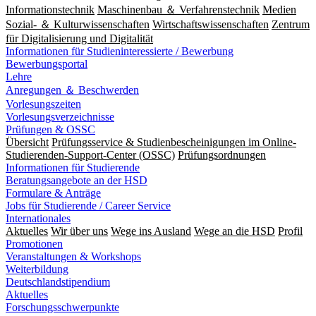
Informationstechnik
Maschinenbau ＆ Verfahrenstechnik
Medien
Sozial- ＆ Kulturwissenschaften
Wirtschaftswissenschaften
Zentrum
für Digitalisierung und Digitalität
Informationen für Studieninteressierte / Bewerbung
Bewerbungsportal
Lehre
Anregungen ＆ Beschwerden
Vorlesungszeiten
Vorlesungsverzeichnisse
Prüfungen & OSSC
Übersicht
Prüfungsservice & Studienbescheinigungen im Online-
Studierenden-Support-Center (OSSC)
Prüfungsordnungen
Informationen für Studierende
Beratungsangebote an der HSD
Formulare & Anträge
Jobs für Studierende / Career Service
Internationales
Aktuelles
Wir über uns
Wege ins Ausland
Wege an die HSD
Profil
Promotionen
Veranstaltungen & Workshops
Weiterbildung
Deutschlandstipendium
Aktuelles
Forschungsschwerpunkte