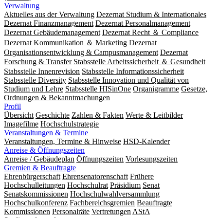
Verwaltung
Aktuelles aus der Verwaltung
Dezernat Studium & Internationales
Dezernat Finanzmanagement
Dezernat Personalmanagement
Dezernat Gebäudemanagement
Dezernat Recht ＆ Compliance
Dezernat Kommunikation ＆ Marketing
Dezernat
Organisationsentwicklung & Campusmanagement
Dezernat
Forschung & Transfer
Stabsstelle Arbeitssicherheit ＆ Gesundheit
Stabsstelle Innenrevision
Stabsstelle In­for­ma­ti­ons­sicher­heit
Stabsstelle Diversity
Stabsstelle Innovation und Qualität von
Studium und Lehre
Stabsstelle HISinOne
Organigramme
Gesetze,
Ordnungen & Bekanntmachungen
Profil
Übersicht
Geschichte
Zahlen & Fakten
Werte & Leitbilder
Imagefilme
Hochschulstrategie
Veranstaltungen & Termine
Veranstaltungen, Termine & Hinweise
HSD-Kalender
Anreise & Öffnungszeiten
Anreise / Gebäudeplan
Öffnungszeiten
Vorlesungszeiten
Gremien & Beauftragte
Ehrenbürgerschaft
Ehrensenatorenschaft
Frühere
Hochschulleitungen
Hochschulrat
Präsidium
Senat
Senatskommissionen
Hochschulwahlversammlung
Hochschulkonferenz
Fachbereichsgremien
Beauftragte
Kommissionen
Personalräte
Vertretungen
AStA