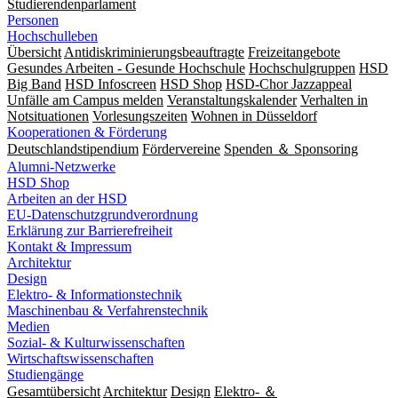
Studierendenparlament
Personen
Hochschulleben
Übersicht
Antidiskriminierungsbeauftragte
Freizeitangebote
Gesundes Arbeiten - Gesunde Hochschule
Hochschulgruppen
HSD
Big Band
HSD Infoscreen
HSD Shop
HSD-Chor Jazzappeal
Unfälle am Campus melden
Veranstaltungskalender
Verhalten in
Notsituationen
Vorlesungszeiten
Wohnen in Düsseldorf
Kooperationen & Förderung
Deutschlandstipendium
Fördervereine
Spenden ＆ Sponsoring
Alumni-Netzwerke
HSD Shop
Arbeiten an der HSD
EU-Datenschutzgrundverordnung
Erklärung zur Barrierefreiheit
Kontakt & Impressum
Architektur
Design
Elektro- & Informationstechnik
Maschinenbau & Verfahrenstechnik
Medien
Sozial- & Kulturwissenschaften
Wirtschaftswissenschaften
Studiengänge
Gesamtübersicht
Architektur
Design
Elektro- ＆