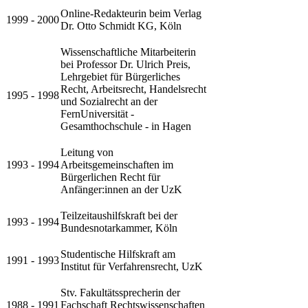
​Online-Redakteurin beim Verlag
​1999 - 2000
Dr. Otto Schmidt KG, Köln
​Wissenschaftliche Mitarbeiterin
bei Professor Dr. Ulrich Preis,
Lehrgebiet für Bürgerliches
Recht, Arbeitsrecht, Handelsrecht
​1995 - 1998
und Sozialrecht an der
FernUniversität -
Gesamthochschule - in Hagen
​Leitung von
​1993 - 1994
Arbeitsgemeinschaften im
Bürgerlichen Recht für
Anfänger:innen an der UzK
​Teilzeitaushilfskraft bei der
​1993 - 1994
Bundesnotarkammer, Köln
​Studentische Hilfskraft am
​1991 - 1993
Institut für Verfahrensrecht, UzK​
​Stv. Fakultäts​sprecherin der
​1988 - 1991
Fachschaft Rechtswissenschaften