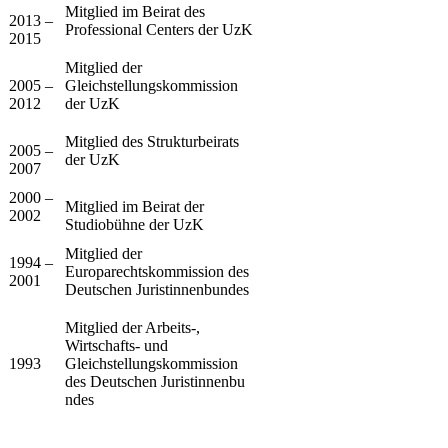
​Mitglied im Beirat des
​​2013 –
Professional Centers der UzK
2015
​​Mitglied der
​​2005 –
Gleichstellungskommission
2012
der UzK
​​Mitglied des Strukturbeirats
2005 –
der UzK
2007
​​2000 –
Mitglied im Beirat der
2002
Studiobühne der UzK
​Mitglied der
​1994 –
Europarechtskommission des
2001
Deutschen Juristinnenbundes
​Mitglied der Arbeits-,
Wirtschafts- und
​1993
Gleichstellungskommission
des Deutschen Juristinnen​bu​
ndes