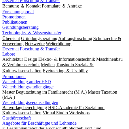
Dezernat Forschung & Transfer
Beratung ＆ Kontakt
Formulare ＆ Anträge
Forschungsportal
Promotionen
Publikationen
Gründungsberatung
Technologie- ＆ Wissenstransfer
Übersicht
Gründungsberatung
Auftragsforschung
Schutzrechte &
Verwertung
Netzwerke
Weiterbildung
Dezernat Forschung & Transfer
Labore
Architektur
Design
Elektro- & Informationstechnik
Maschinenbau
& Verfahrenstechnik
Medien
Tonstudio Sozial- ＆
Kulturwissenschaften
Eyetracking ＆ Usability
Promotionen
Weiterbildung an der HSD
Weiterbildungsstudiengänge
Master Begutachtung im Familienrecht (M.A.)
Master Taxation
(M.A.)
Weiterbildungsveranstaltungen
Bauvorlageberechtigung
HSD-Akademie für Sozial und
Kulturwissenschaften
Virtual Studio Workshops
Gasthörerschaft
Angebote für Beschäftigte und Lehrende
E-Learningangebot der Hochschulbibliothek
Fort- und