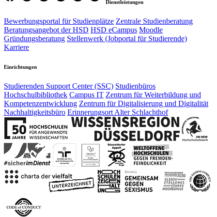
Dienstleistungen
Bewerbungsportal für Studienplätze
Zentrale Studienberatung
Beratungsangebot der HSD
HSD eCampus
Moodle
Gründungsberatung
Stellenwerk (Jobportal für Studierende)
Karriere
Einrichtungen
Studierenden Support Center (SSC)
Studienbüros
Hochschulbibliothek
Campus IT
Zentrum für Weiterbildung und
Kompetenzentwicklung
Zentrum für Digitalisierung und Digitalität
Nachhaltigkeitsbüro
Erinnerungsort Alter Schlachthof