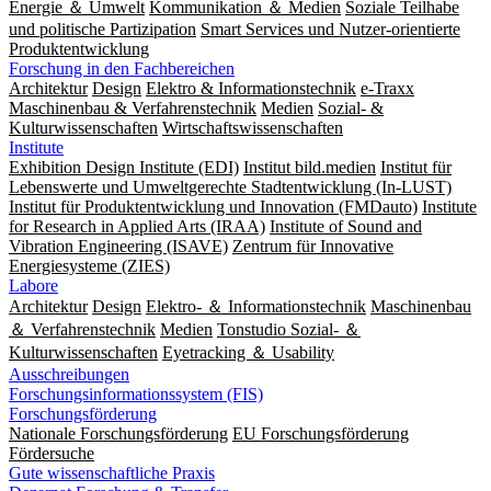
Energie ＆ Umwelt
Kommunikation ＆ Medien
Soziale Teilhabe
und politische Partizipation
Smart Services und Nutzer-orientierte
Produktentwicklung
Forschung in den Fachbereichen
Architektur
Design
Elektro & Informationstechnik
e-Traxx
Maschinenbau & Verfahrenstechnik
Medien
Sozial- &
Kulturwissenschaften
Wirtschaftswissenschaften
Institute
Exhibition Design Institute (EDI)
Institut bild.medien
Institut für
Lebenswerte und Umweltgerechte Stadtentwicklung (In-LUST)
Institut für Produktentwicklung und Innovation (FMDauto)
Institute
for Research in Applied Arts (IRAA)
Institute of Sound and
Vibration Engineering (ISAVE)
Zentrum für Innovative
Energiesysteme (ZIES)
Labore
Architektur
Design
Elektro- ＆ Informationstechnik
Maschinenbau
＆ Verfahrenstechnik
Medien
Tonstudio Sozial- ＆
Kulturwissenschaften
Eyetracking ＆ Usability
Ausschreibungen
Forschungsinformationssystem (FIS)
Forschungsförderung
Nationale Forschungsförderung
EU Forschungsförderung
Fördersuche
Gute wissenschaftliche Praxis