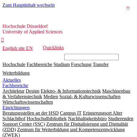
Zum Hauptinhalt wechseln
?!
Hochschule
Hochschule Düsseldorf
Düsseldorf
University of Applied Sciences

Quicklinks
English site
EN
Hochschule
Fachbereiche
Studium
Forschung
Transfer
Weiterbildung
Aktuelles
Fachbereiche
Architektur
Design
Elektro- & Informationstechnik
Maschinenbau
& Verfahrenstechnik
Medien
Sozial- & Kulturwissenschaften
Wirtschaftswissenschaften
Einrichtungen
Beratungsstellen an der HSD
Campus IT
Erinnerungsort Alter
Schlachthof
Hochschulbibliothek
Nachhaltigkeitsbüro
Studierenden
Support Center (SSC)
Zentrum für Digitalisierung und Digitalität
(ZDD)
Zentrum für Weiterbildung und Kompetenzentwicklung
(ZWEK)