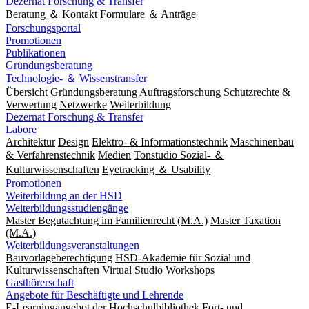
Dezernat Forschung & Transfer
Beratung ＆ Kontakt
Formulare ＆ Anträge
Forschungsportal
Promotionen
Publikationen
Gründungsberatung
Technologie- ＆ Wissenstransfer
Übersicht
Gründungsberatung
Auftragsforschung
Schutzrechte &
Verwertung
Netzwerke
Weiterbildung
Dezernat Forschung & Transfer
Labore
Architektur
Design
Elektro- & Informationstechnik
Maschinenbau
& Verfahrenstechnik
Medien
Tonstudio Sozial- ＆
Kulturwissenschaften
Eyetracking ＆ Usability
Promotionen
Weiterbildung an der HSD
Weiterbildungsstudiengänge
Master Begutachtung im Familienrecht (M.A.)
Master Taxation
(M.A.)
Weiterbildungsveranstaltungen
Bauvorlageberechtigung
HSD-Akademie für Sozial und
Kulturwissenschaften
Virtual Studio Workshops
Gasthörerschaft
Angebote für Beschäftigte und Lehrende
E-Learningangebot der Hochschulbibliothek
Fort- und