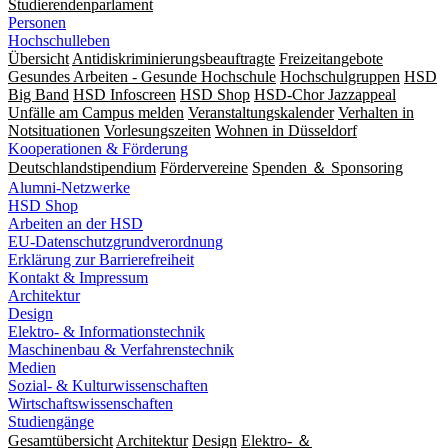
Studierendenparlament
Personen
Hochschulleben
Übersicht
Antidiskriminierungsbeauftragte
Freizeitangebote
Gesundes Arbeiten - Gesunde Hochschule
Hochschulgruppen
HSD
Big Band
HSD Infoscreen
HSD Shop
HSD-Chor Jazzappeal
Unfälle am Campus melden
Veranstaltungskalender
Verhalten in
Notsituationen
Vorlesungszeiten
Wohnen in Düsseldorf
Kooperationen & Förderung
Deutschlandstipendium
Fördervereine
Spenden ＆ Sponsoring
Alumni-Netzwerke
HSD Shop
Arbeiten an der HSD
EU-Datenschutzgrundverordnung
Erklärung zur Barrierefreiheit
Kontakt & Impressum
Architektur
Design
Elektro- & Informationstechnik
Maschinenbau & Verfahrenstechnik
Medien
Sozial- & Kulturwissenschaften
Wirtschaftswissenschaften
Studiengänge
Gesamtübersicht
Architektur
Design
Elektro- ＆