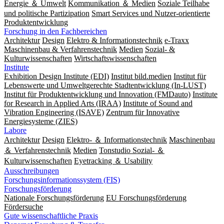
Energie ＆ Umwelt
Kommunikation ＆ Medien
Soziale Teilhabe
und politische Partizipation
Smart Services und Nutzer-orientierte
Produktentwicklung
Forschung in den Fachbereichen
Architektur
Design
Elektro & Informationstechnik
e-Traxx
Maschinenbau & Verfahrenstechnik
Medien
Sozial- &
Kulturwissenschaften
Wirtschaftswissenschaften
Institute
Exhibition Design Institute (EDI)
Institut bild.medien
Institut für
Lebenswerte und Umweltgerechte Stadtentwicklung (In-LUST)
Institut für Produktentwicklung und Innovation (FMDauto)
Institute
for Research in Applied Arts (IRAA)
Institute of Sound and
Vibration Engineering (ISAVE)
Zentrum für Innovative
Energiesysteme (ZIES)
Labore
Architektur
Design
Elektro- ＆ Informationstechnik
Maschinenbau
＆ Verfahrenstechnik
Medien
Tonstudio Sozial- ＆
Kulturwissenschaften
Eyetracking ＆ Usability
Ausschreibungen
Forschungsinformationssystem (FIS)
Forschungsförderung
Nationale Forschungsförderung
EU Forschungsförderung
Fördersuche
Gute wissenschaftliche Praxis