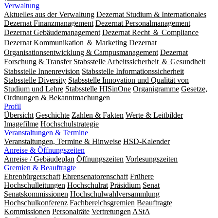
Verwaltung
Aktuelles aus der Verwaltung
Dezernat Studium & Internationales
Dezernat Finanzmanagement
Dezernat Personalmanagement
Dezernat Gebäudemanagement
Dezernat Recht ＆ Compliance
Dezernat Kommunikation ＆ Marketing
Dezernat
Organisationsentwicklung & Campusmanagement
Dezernat
Forschung & Transfer
Stabsstelle Arbeitssicherheit ＆ Gesundheit
Stabsstelle Innenrevision
Stabsstelle In­for­ma­ti­ons­sicher­heit
Stabsstelle Diversity
Stabsstelle Innovation und Qualität von
Studium und Lehre
Stabsstelle HISinOne
Organigramme
Gesetze,
Ordnungen & Bekanntmachungen
Profil
Übersicht
Geschichte
Zahlen & Fakten
Werte & Leitbilder
Imagefilme
Hochschulstrategie
Veranstaltungen & Termine
Veranstaltungen, Termine & Hinweise
HSD-Kalender
Anreise & Öffnungszeiten
Anreise / Gebäudeplan
Öffnungszeiten
Vorlesungszeiten
Gremien & Beauftragte
Ehrenbürgerschaft
Ehrensenatorenschaft
Frühere
Hochschulleitungen
Hochschulrat
Präsidium
Senat
Senatskommissionen
Hochschulwahlversammlung
Hochschulkonferenz
Fachbereichsgremien
Beauftragte
Kommissionen
Personalräte
Vertretungen
AStA