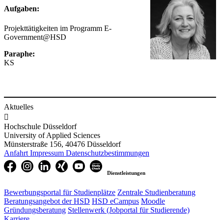
Aufgaben:
Projekttätigkeiten im Programm E-
Government@HSD
Paraphe:
KS
Aktuelles

Hochschule Düsseldorf
University of Applied Sciences
Münsterstraße 156, 40476 Düsseldorf
Anfahrt
Impressum
Datenschutzbestimmungen
Dienstleistungen
Bewerbungsportal für Studienplätze
Zentrale Studienberatung
Beratungsangebot der HSD
HSD eCampus
Moodle
Gründungsberatung
Stellenwerk (Jobportal für Studierende)
Karriere