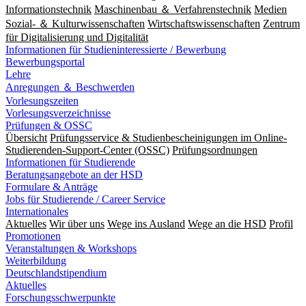
Informationstechnik
Maschinenbau ＆ Verfahrenstechnik
Medien
Sozial- ＆ Kulturwissenschaften
Wirtschaftswissenschaften
Zentrum
für Digitalisierung und Digitalität
Informationen für Studieninteressierte / Bewerbung
Bewerbungsportal
Lehre
Anregungen ＆ Beschwerden
Vorlesungszeiten
Vorlesungsverzeichnisse
Prüfungen & OSSC
Übersicht
Prüfungsservice & Studienbescheinigungen im Online-
Studierenden-Support-Center (OSSC)
Prüfungsordnungen
Informationen für Studierende
Beratungsangebote an der HSD
Formulare & Anträge
Jobs für Studierende / Career Service
Internationales
Aktuelles
Wir über uns
Wege ins Ausland
Wege an die HSD
Profil
Promotionen
Veranstaltungen & Workshops
Weiterbildung
Deutschlandstipendium
Aktuelles
Forschungsschwerpunkte