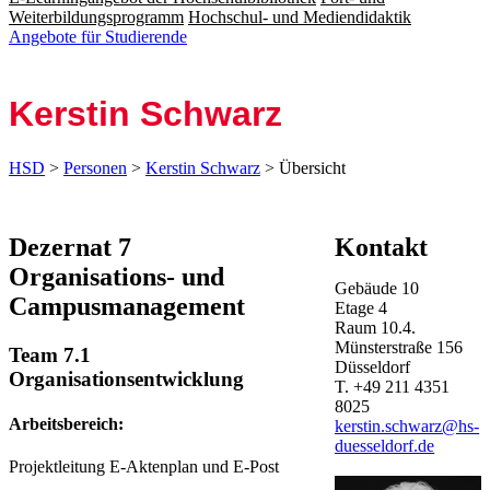
Weiterbildungsprogramm
Hochschul- und Mediendidaktik
Angebote für Studierende
Kerstin Schwarz
HSD
>
Personen
>
Kerstin Schwarz
> Übersicht
Dezernat 7
Kontakt
Organisations- und
Gebäude
10
Campusmanagement
Etage
4
Raum
10.4.
Münsterstraße
156
Team 7.1
Düsseldorf
Organisationsentwicklung
T.
+49 211 4351
8025
Arbeitsbereich:
kerstin.schwarz@hs-
duesseldorf.de
Projektleitung E-Aktenplan und E-Post