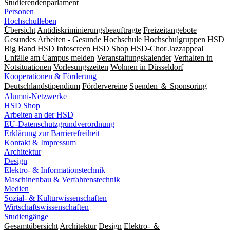
Studierendenparlament
Personen
Hochschulleben
Übersicht
Antidiskriminierungsbeauftragte
Freizeitangebote
Gesundes Arbeiten - Gesunde Hochschule
Hochschulgruppen
HSD
Big Band
HSD Infoscreen
HSD Shop
HSD-Chor Jazzappeal
Unfälle am Campus melden
Veranstaltungskalender
Verhalten in
Notsituationen
Vorlesungszeiten
Wohnen in Düsseldorf
Kooperationen & Förderung
Deutschlandstipendium
Fördervereine
Spenden ＆ Sponsoring
Alumni-Netzwerke
HSD Shop
Arbeiten an der HSD
EU-Datenschutzgrundverordnung
Erklärung zur Barrierefreiheit
Kontakt & Impressum
Architektur
Design
Elektro- & Informationstechnik
Maschinenbau & Verfahrenstechnik
Medien
Sozial- & Kulturwissenschaften
Wirtschaftswissenschaften
Studiengänge
Gesamtübersicht
Architektur
Design
Elektro- ＆