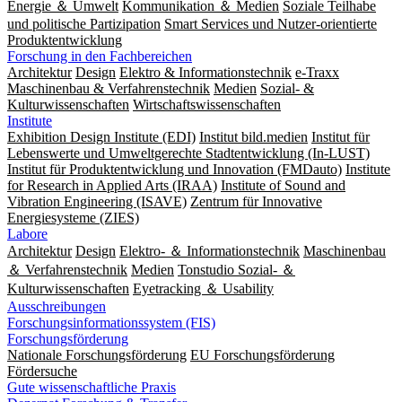
Energie ＆ Umwelt
Kommunikation ＆ Medien
Soziale Teilhabe
und politische Partizipation
Smart Services und Nutzer-orientierte
Produktentwicklung
Forschung in den Fachbereichen
Architektur
Design
Elektro & Informationstechnik
e-Traxx
Maschinenbau & Verfahrenstechnik
Medien
Sozial- &
Kulturwissenschaften
Wirtschaftswissenschaften
Institute
Exhibition Design Institute (EDI)
Institut bild.medien
Institut für
Lebenswerte und Umweltgerechte Stadtentwicklung (In-LUST)
Institut für Produktentwicklung und Innovation (FMDauto)
Institute
for Research in Applied Arts (IRAA)
Institute of Sound and
Vibration Engineering (ISAVE)
Zentrum für Innovative
Energiesysteme (ZIES)
Labore
Architektur
Design
Elektro- ＆ Informationstechnik
Maschinenbau
＆ Verfahrenstechnik
Medien
Tonstudio Sozial- ＆
Kulturwissenschaften
Eyetracking ＆ Usability
Ausschreibungen
Forschungsinformationssystem (FIS)
Forschungsförderung
Nationale Forschungsförderung
EU Forschungsförderung
Fördersuche
Gute wissenschaftliche Praxis