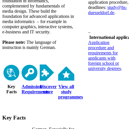
foundation in informatics,
application procedure,
complemented by fundamentals of
deadlines:
study@hs-
media design. These build the
duesseldorf.de
.
foundation for advanced applications in
media informatics – for example in
computer graphics, interactive systems,
e-business and IT security.
–
International applic
Please note:
The language of
Application
instruction is mainly German.
procedure and
requirements for
applicants with
foreign school or
university degrees
.
Key
Admission
Discover
View all
Facts
Requirements
more
study
programmes
Key Facts