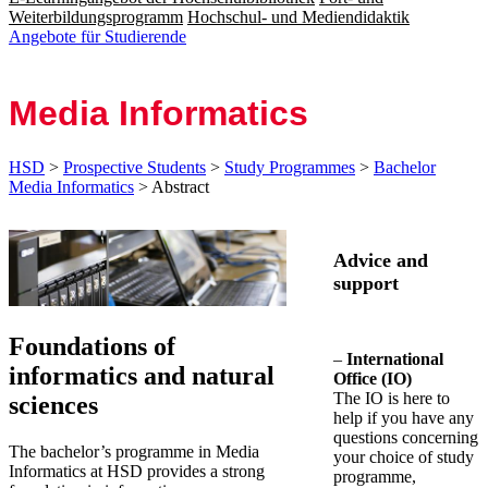
Weiterbildungsprogramm
Hochschul- und Mediendidaktik
Angebote für Studierende
Me­di­a In­for­ma­tics
HSD
>
Prospective Students
>
Study Programmes
>
Bachelor
Media Informatics
> Abstract
Advice and
support
Foundations of
–
International
informatics and natural
Office (IO)
The IO is here to
sciences
help if you have any
questions concerning
The bachelor’s programme in Media
your choice of study
Informatics at HSD provides a strong
programme,