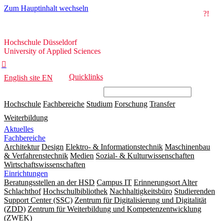
Zum Hauptinhalt wechseln
?!
Hochschule
Hochschule Düsseldorf
Düsseldorf
University of Applied Sciences

Quicklinks
English site
EN
Hochschule
Fachbereiche
Studium
Forschung
Transfer
Weiterbildung
Aktuelles
Fachbereiche
Architektur
Design
Elektro- & Informationstechnik
Maschinenbau
& Verfahrenstechnik
Medien
Sozial- & Kulturwissenschaften
Wirtschaftswissenschaften
Einrichtungen
Beratungsstellen an der HSD
Campus IT
Erinnerungsort Alter
Schlachthof
Hochschulbibliothek
Nachhaltigkeitsbüro
Studierenden
Support Center (SSC)
Zentrum für Digitalisierung und Digitalität
(ZDD)
Zentrum für Weiterbildung und Kompetenzentwicklung
(ZWEK)