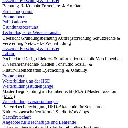
Dezernat Forschung & Transfer
Beratung ＆ Kontakt
Formulare ＆ Anträge
Forschungsportal
Promotionen
Publikationen
Gründungsberatung
Technologie- ＆ Wissenstransfer
Übersicht
Gründungsberatung
Auftragsforschung
Schutzrechte &
Verwertung
Netzwerke
Weiterbildung
Dezernat Forschung & Transfer
Labore
Architektur
Design
Elektro- & Informationstechnik
Maschinenbau
& Verfahrenstechnik
Medien
Tonstudio Sozial- ＆
Kulturwissenschaften
Eyetracking ＆ Usability
Promotionen
Weiterbildung an der HSD
Weiterbildungsstudiengänge
Master Begutachtung im Familienrecht (M.A.)
Master Taxation
(M.A.)
Weiterbildungsveranstaltungen
Bauvorlageberechtigung
HSD-Akademie für Sozial und
Kulturwissenschaften
Virtual Studio Workshops
Gasthörerschaft
Angebote für Beschäftigte und Lehrende
E-Learningangebot der Hochschulbibliothek
Fort- und