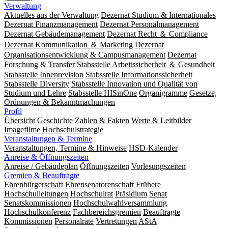
Verwaltung
Aktuelles aus der Verwaltung
Dezernat Studium & Internationales
Dezernat Finanzmanagement
Dezernat Personalmanagement
Dezernat Gebäudemanagement
Dezernat Recht ＆ Compliance
Dezernat Kommunikation ＆ Marketing
Dezernat
Organisationsentwicklung & Campusmanagement
Dezernat
Forschung & Transfer
Stabsstelle Arbeitssicherheit ＆ Gesundheit
Stabsstelle Innenrevision
Stabsstelle In­for­ma­ti­ons­sicher­heit
Stabsstelle Diversity
Stabsstelle Innovation und Qualität von
Studium und Lehre
Stabsstelle HISinOne
Organigramme
Gesetze,
Ordnungen & Bekanntmachungen
Profil
Übersicht
Geschichte
Zahlen & Fakten
Werte & Leitbilder
Imagefilme
Hochschulstrategie
Veranstaltungen & Termine
Veranstaltungen, Termine & Hinweise
HSD-Kalender
Anreise & Öffnungszeiten
Anreise / Gebäudeplan
Öffnungszeiten
Vorlesungszeiten
Gremien & Beauftragte
Ehrenbürgerschaft
Ehrensenatorenschaft
Frühere
Hochschulleitungen
Hochschulrat
Präsidium
Senat
Senatskommissionen
Hochschulwahlversammlung
Hochschulkonferenz
Fachbereichsgremien
Beauftragte
Kommissionen
Personalräte
Vertretungen
AStA