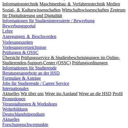
Informationstechnik
Maschinenbau ＆ Verfahrenstechnik
Medien
Sozial- ＆ Kulturwissenschaften
Wirtschaftswissenschaften
Zentrum
für Digitalisierung und Digitalität
Informationen für Studieninteressierte / Bewerbung
Bewerbungsportal
Lehre
Anregungen ＆ Beschwerden
Vorlesungszeiten
Vorlesungsverzeichnisse
Prüfungen & OSSC
Übersicht
Prüfungsservice & Studienbescheinigungen im Online-
Studierenden-Support-Center (OSSC)
Prüfungsordnungen
Informationen für Studierende
Beratungsangebote an der HSD
Formulare & Anträge
Jobs für Studierende / Career Service
Internationales
Aktuelles
Wir über uns
Wege ins Ausland
Wege an die HSD
Profil
Promotionen
Veranstaltungen & Workshops
Weiterbildung
Deutschlandstipendium
Aktuelles
Forschungsschwerpunkte