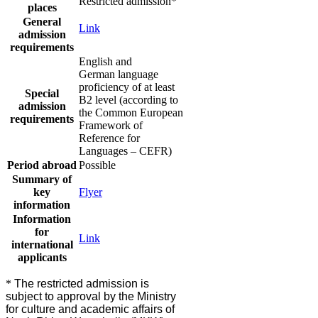
​Restricted admission​​​*
places​​
General
Link
admission
requirements
​English and
German language
proficiency of at least
​Special
B2 level (according to
admission
the Common European
requirements
Framework of
Reference for
Languages – CEFR)​
​​Period abroad
Possible
Summary of
key
F​ly​er
information​
Information
for
Link​
international
applicants​
*
The restricted admission is
subject to approval by the Ministry
for culture and academic affairs of