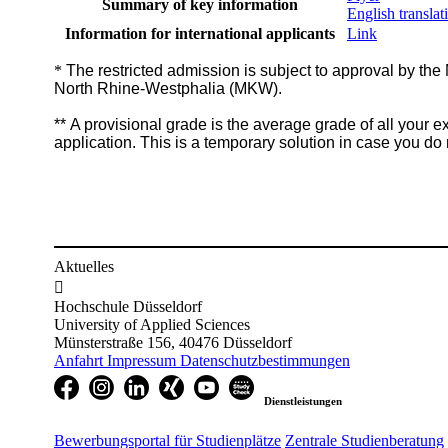
Summary of key information​
English transla
Information for international applicants
Link​
*
The restricted admission is subject to approval by the 
North Rhine-Westphalia (MKW).
** A provisional grade is the average grade of all your e
application. This is a temporary solution in case you do 
Aktuelles

Hochschule Düsseldorf
University of Applied Sciences
Münsterstraße 156, 40476 Düsseldorf
Anfahrt
Impressum
Datenschutzbestimmungen
Dienstleistungen
Bewerbungsportal für Studienplätze
Zentrale Studienberatung