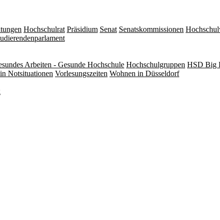
itungen
Hochschulrat
Präsidium
Senat
Senatskommissionen
Hochschul
tudierendenparlament
sundes Arbeiten - Gesunde Hochschule
Hochschulgruppen
HSD Big 
in Notsituationen
Vorlesungszeiten
Wohnen in Düsseldorf
g