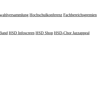
wahlversammlung
Hochschulkonferenz
Fachbereichsgremien
Band
HSD Infoscreen
HSD Shop
HSD-Chor Jazzappeal