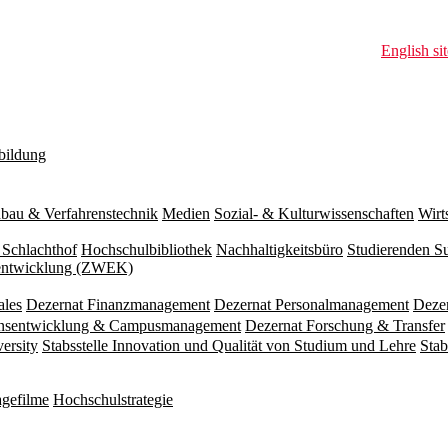
English sit
bildung
bau & Verfahrenstechnik
Medien
Sozial- & Kulturwissenschaften
Wirt
 Schlachthof
Hochschulbibliothek
Nachhaltigkeitsbüro
Studierenden S
zentwicklung (ZWEK)
ales
Dezernat Finanzmanagement
Dezernat Personalmanagement
Deze
ionsentwicklung & Campusmanagement
Dezernat Forschung & Transfer
versity
Stabsstelle Innovation und Qualität von Studium und Lehre
Stab
gefilme
Hochschulstrategie