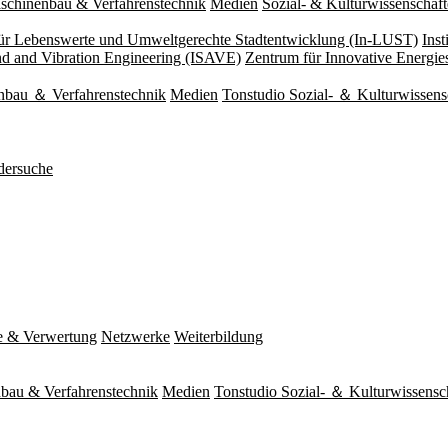
schinenbau & Verfahrenstechnik
Medien
Sozial- & Kulturwissenschaf
 für Lebenswerte und Umweltgerechte Stadtentwicklung (In-LUST)
Ins
und and Vibration Engineering (ISAVE)
Zentrum für Innovative Energi
nbau ＆ Verfahrenstechnik
Medien
Tonstudio Sozial- ＆ Kulturwissens
dersuche
e & Verwertung
Netzwerke
Weiterbildung
bau & Verfahrenstechnik
Medien
Tonstudio Sozial- ＆ Kulturwissensc