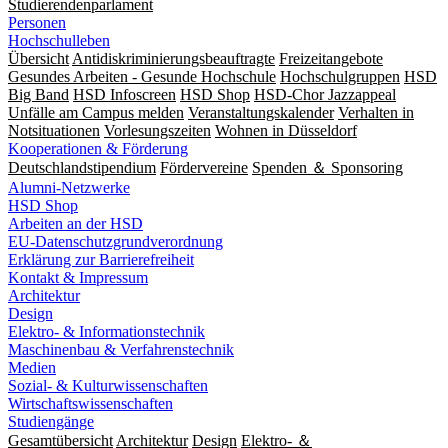
Studierendenparlament
Personen
Hochschulleben
Übersicht
Antidiskriminierungsbeauftragte
Freizeitangebote
Gesundes Arbeiten - Gesunde Hochschule
Hochschulgruppen
HSD
Big Band
HSD Infoscreen
HSD Shop
HSD-Chor Jazzappeal
Unfälle am Campus melden
Veranstaltungskalender
Verhalten in
Notsituationen
Vorlesungszeiten
Wohnen in Düsseldorf
Kooperationen & Förderung
Deutschlandstipendium
Fördervereine
Spenden ＆ Sponsoring
Alumni-Netzwerke
HSD Shop
Arbeiten an der HSD
EU-Datenschutzgrundverordnung
Erklärung zur Barrierefreiheit
Kontakt & Impressum
Architektur
Design
Elektro- & Informationstechnik
Maschinenbau & Verfahrenstechnik
Medien
Sozial- & Kulturwissenschaften
Wirtschaftswissenschaften
Studiengänge
Gesamtübersicht
Architektur
Design
Elektro- ＆