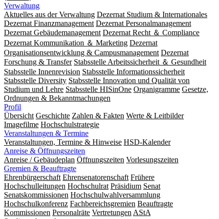
Verwaltung
Aktuelles aus der Verwaltung
Dezernat Studium & Internationales
Dezernat Finanzmanagement
Dezernat Personalmanagement
Dezernat Gebäudemanagement
Dezernat Recht ＆ Compliance
Dezernat Kommunikation ＆ Marketing
Dezernat
Organisationsentwicklung & Campusmanagement
Dezernat
Forschung & Transfer
Stabsstelle Arbeitssicherheit ＆ Gesundheit
Stabsstelle Innenrevision
Stabsstelle In­for­ma­ti­ons­sicher­heit
Stabsstelle Diversity
Stabsstelle Innovation und Qualität von
Studium und Lehre
Stabsstelle HISinOne
Organigramme
Gesetze,
Ordnungen & Bekanntmachungen
Profil
Übersicht
Geschichte
Zahlen & Fakten
Werte & Leitbilder
Imagefilme
Hochschulstrategie
Veranstaltungen & Termine
Veranstaltungen, Termine & Hinweise
HSD-Kalender
Anreise & Öffnungszeiten
Anreise / Gebäudeplan
Öffnungszeiten
Vorlesungszeiten
Gremien & Beauftragte
Ehrenbürgerschaft
Ehrensenatorenschaft
Frühere
Hochschulleitungen
Hochschulrat
Präsidium
Senat
Senatskommissionen
Hochschulwahlversammlung
Hochschulkonferenz
Fachbereichsgremien
Beauftragte
Kommissionen
Personalräte
Vertretungen
AStA