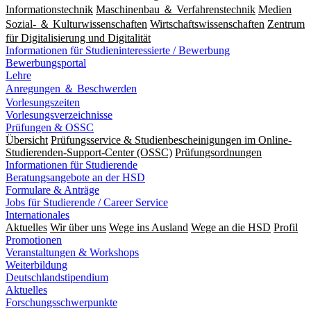
Informationstechnik
Maschinenbau ＆ Verfahrenstechnik
Medien
Sozial- ＆ Kulturwissenschaften
Wirtschaftswissenschaften
Zentrum
für Digitalisierung und Digitalität
Informationen für Studieninteressierte / Bewerbung
Bewerbungsportal
Lehre
Anregungen ＆ Beschwerden
Vorlesungszeiten
Vorlesungsverzeichnisse
Prüfungen & OSSC
Übersicht
Prüfungsservice & Studienbescheinigungen im Online-
Studierenden-Support-Center (OSSC)
Prüfungsordnungen
Informationen für Studierende
Beratungsangebote an der HSD
Formulare & Anträge
Jobs für Studierende / Career Service
Internationales
Aktuelles
Wir über uns
Wege ins Ausland
Wege an die HSD
Profil
Promotionen
Veranstaltungen & Workshops
Weiterbildung
Deutschlandstipendium
Aktuelles
Forschungsschwerpunkte