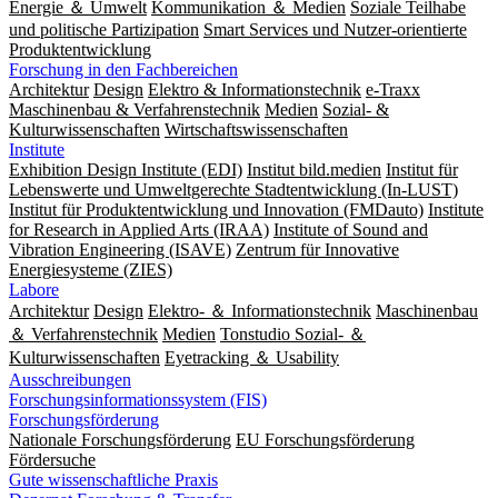
Energie ＆ Umwelt
Kommunikation ＆ Medien
Soziale Teilhabe
und politische Partizipation
Smart Services und Nutzer-orientierte
Produktentwicklung
Forschung in den Fachbereichen
Architektur
Design
Elektro & Informationstechnik
e-Traxx
Maschinenbau & Verfahrenstechnik
Medien
Sozial- &
Kulturwissenschaften
Wirtschaftswissenschaften
Institute
Exhibition Design Institute (EDI)
Institut bild.medien
Institut für
Lebenswerte und Umweltgerechte Stadtentwicklung (In-LUST)
Institut für Produktentwicklung und Innovation (FMDauto)
Institute
for Research in Applied Arts (IRAA)
Institute of Sound and
Vibration Engineering (ISAVE)
Zentrum für Innovative
Energiesysteme (ZIES)
Labore
Architektur
Design
Elektro- ＆ Informationstechnik
Maschinenbau
＆ Verfahrenstechnik
Medien
Tonstudio Sozial- ＆
Kulturwissenschaften
Eyetracking ＆ Usability
Ausschreibungen
Forschungsinformationssystem (FIS)
Forschungsförderung
Nationale Forschungsförderung
EU Forschungsförderung
Fördersuche
Gute wissenschaftliche Praxis