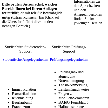
Informationen zu
Bitte prüfen Sie zunächst, welcher
den Sprechzeiten
Bereich Ihnen bei Ihrem Anliegen
und den
weiterhilft, damit wir Sie bestmöglich
Ansprechpersonen
unterstützen können.
(Ein Klick auf
finden Sie im
die Überschrift führt direkt in den
jeweiligen Bereich.
richtigen Bereich.
)
​Studienbüro Studierenden-
​Studienbüro Prüfungs-
Support
Support
Studentische Ang​elegenheiten​
Prüfungsangelegenheiten
​Prüfungsan- und
abmeldung
Noteneintragung
Thesis-Anmeldung
​Immatrikulation
Leistungsnachweise
Exmatrikulation
Fragen zu
Rückmeldung
Modulen/Seminaren
Beurlaubung
BAföG Formblatt 5
Fragen zum
Halbwaisenrente