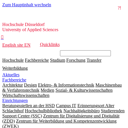
Zum Hauptinhalt wechseln
?!
Hochschule
Hochschule Düsseldorf
Düsseldorf
University of Applied Sciences

Quicklinks
English site
EN
Hochschule
Fachbereiche
Studium
Forschung
Transfer
Weiterbildung
Aktuelles
Fachbereiche
Architektur
Design
Elektro- & Informationstechnik
Maschinenbau
& Verfahrenstechnik
Medien
Sozial- & Kulturwissenschaften
Wirtschaftswissenschaften
Einrichtungen
Beratungsstellen an der HSD
Campus IT
Erinnerungsort Alter
Schlachthof
Hochschulbibliothek
Nachhaltigkeitsbüro
Studierenden
Support Center (SSC)
Zentrum für Digitalisierung und Digitalität
(ZDD)
Zentrum für Weiterbildung und Kompetenzentwicklung
(ZWEK)