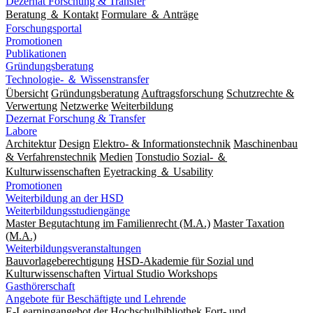
Dezernat Forschung & Transfer
Beratung ＆ Kontakt
Formulare ＆ Anträge
Forschungsportal
Promotionen
Publikationen
Gründungsberatung
Technologie- ＆ Wissenstransfer
Übersicht
Gründungsberatung
Auftragsforschung
Schutzrechte &
Verwertung
Netzwerke
Weiterbildung
Dezernat Forschung & Transfer
Labore
Architektur
Design
Elektro- & Informationstechnik
Maschinenbau
& Verfahrenstechnik
Medien
Tonstudio Sozial- ＆
Kulturwissenschaften
Eyetracking ＆ Usability
Promotionen
Weiterbildung an der HSD
Weiterbildungsstudiengänge
Master Begutachtung im Familienrecht (M.A.)
Master Taxation
(M.A.)
Weiterbildungsveranstaltungen
Bauvorlageberechtigung
HSD-Akademie für Sozial und
Kulturwissenschaften
Virtual Studio Workshops
Gasthörerschaft
Angebote für Beschäftigte und Lehrende
E-Learningangebot der Hochschulbibliothek
Fort- und