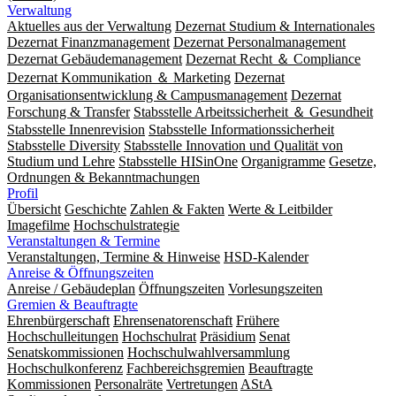
Verwaltung
Aktuelles aus der Verwaltung
Dezernat Studium & Internationales
Dezernat Finanzmanagement
Dezernat Personalmanagement
Dezernat Gebäudemanagement
Dezernat Recht ＆ Compliance
Dezernat Kommunikation ＆ Marketing
Dezernat
Organisationsentwicklung & Campusmanagement
Dezernat
Forschung & Transfer
Stabsstelle Arbeitssicherheit ＆ Gesundheit
Stabsstelle Innenrevision
Stabsstelle In­for­ma­ti­ons­sicher­heit
Stabsstelle Diversity
Stabsstelle Innovation und Qualität von
Studium und Lehre
Stabsstelle HISinOne
Organigramme
Gesetze,
Ordnungen & Bekanntmachungen
Profil
Übersicht
Geschichte
Zahlen & Fakten
Werte & Leitbilder
Imagefilme
Hochschulstrategie
Veranstaltungen & Termine
Veranstaltungen, Termine & Hinweise
HSD-Kalender
Anreise & Öffnungszeiten
Anreise / Gebäudeplan
Öffnungszeiten
Vorlesungszeiten
Gremien & Beauftragte
Ehrenbürgerschaft
Ehrensenatorenschaft
Frühere
Hochschulleitungen
Hochschulrat
Präsidium
Senat
Senatskommissionen
Hochschulwahlversammlung
Hochschulkonferenz
Fachbereichsgremien
Beauftragte
Kommissionen
Personalräte
Vertretungen
AStA