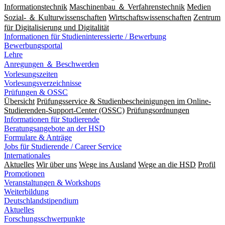
Informationstechnik
Maschinenbau ＆ Verfahrenstechnik
Medien
Sozial- ＆ Kulturwissenschaften
Wirtschaftswissenschaften
Zentrum
für Digitalisierung und Digitalität
Informationen für Studieninteressierte / Bewerbung
Bewerbungsportal
Lehre
Anregungen ＆ Beschwerden
Vorlesungszeiten
Vorlesungsverzeichnisse
Prüfungen & OSSC
Übersicht
Prüfungsservice & Studienbescheinigungen im Online-
Studierenden-Support-Center (OSSC)
Prüfungsordnungen
Informationen für Studierende
Beratungsangebote an der HSD
Formulare & Anträge
Jobs für Studierende / Career Service
Internationales
Aktuelles
Wir über uns
Wege ins Ausland
Wege an die HSD
Profil
Promotionen
Veranstaltungen & Workshops
Weiterbildung
Deutschlandstipendium
Aktuelles
Forschungsschwerpunkte