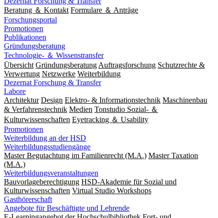
Dezernat Forschung & Transfer
Beratung ＆ Kontakt
Formulare ＆ Anträge
Forschungsportal
Promotionen
Publikationen
Gründungsberatung
Technologie- ＆ Wissenstransfer
Übersicht
Gründungsberatung
Auftragsforschung
Schutzrechte &
Verwertung
Netzwerke
Weiterbildung
Dezernat Forschung & Transfer
Labore
Architektur
Design
Elektro- & Informationstechnik
Maschinenbau
& Verfahrenstechnik
Medien
Tonstudio Sozial- ＆
Kulturwissenschaften
Eyetracking ＆ Usability
Promotionen
Weiterbildung an der HSD
Weiterbildungsstudiengänge
Master Begutachtung im Familienrecht (M.A.)
Master Taxation
(M.A.)
Weiterbildungsveranstaltungen
Bauvorlageberechtigung
HSD-Akademie für Sozial und
Kulturwissenschaften
Virtual Studio Workshops
Gasthörerschaft
Angebote für Beschäftigte und Lehrende
E-Learningangebot der Hochschulbibliothek
Fort- und