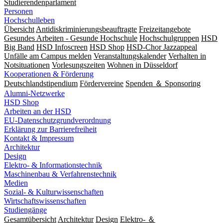
Studierendenparlament
Personen
Hochschulleben
Übersicht
Antidiskriminierungsbeauftragte
Freizeitangebote
Gesundes Arbeiten - Gesunde Hochschule
Hochschulgruppen
HSD
Big Band
HSD Infoscreen
HSD Shop
HSD-Chor Jazzappeal
Unfälle am Campus melden
Veranstaltungskalender
Verhalten in
Notsituationen
Vorlesungszeiten
Wohnen in Düsseldorf
Kooperationen & Förderung
Deutschlandstipendium
Fördervereine
Spenden ＆ Sponsoring
Alumni-Netzwerke
HSD Shop
Arbeiten an der HSD
EU-Datenschutzgrundverordnung
Erklärung zur Barrierefreiheit
Kontakt & Impressum
Architektur
Design
Elektro- & Informationstechnik
Maschinenbau & Verfahrenstechnik
Medien
Sozial- & Kulturwissenschaften
Wirtschaftswissenschaften
Studiengänge
Gesamtübersicht
Architektur
Design
Elektro- ＆