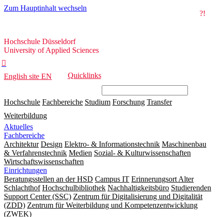
Zum Hauptinhalt wechseln
?!
Hochschule
Hochschule Düsseldorf
Düsseldorf
University of Applied Sciences

Quicklinks
English site
EN
Hochschule
Fachbereiche
Studium
Forschung
Transfer
Weiterbildung
Aktuelles
Fachbereiche
Architektur
Design
Elektro- & Informationstechnik
Maschinenbau
& Verfahrenstechnik
Medien
Sozial- & Kulturwissenschaften
Wirtschaftswissenschaften
Einrichtungen
Beratungsstellen an der HSD
Campus IT
Erinnerungsort Alter
Schlachthof
Hochschulbibliothek
Nachhaltigkeitsbüro
Studierenden
Support Center (SSC)
Zentrum für Digitalisierung und Digitalität
(ZDD)
Zentrum für Weiterbildung und Kompetenzentwicklung
(ZWEK)