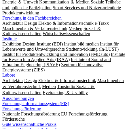
Energie ＆ Umwelt
Kommunikation ＆ Medien
Soziale Teilhabe
und politische Partizipation
Smart Services und Nutzer-orientierte
Produktentwicklung
Forschung in den Fachbereichen
Architektur
Design
Elektro & Informationstechnik
e-Traxx
Maschinenbau & Verfahrenstechnik
Medien
Sozial- &
Kulturwissenschaften
Wirtschaftswissenschaften
Institute
Exhibition Design Institute (EDI)
Institut bild.medien
Institut für
Lebenswerte und Umweltgerechte Stadtentwicklung (In-LUST)
Institut für Produktentwicklung und Innovation (FMDauto)
Institute
for Research in Applied Arts (IRAA)
Institute of Sound and
Vibration Engineering (ISAVE)
Zentrum für Innovative
Energiesysteme (ZIES)
Labore
Architektur
Design
Elektro- ＆ Informationstechnik
Maschinenbau
＆ Verfahrenstechnik
Medien
Tonstudio Sozial- ＆
Kulturwissenschaften
Eyetracking ＆ Usability
Ausschreibungen
Forschungsinformationssystem (FIS)
Forschungsförderung
Nationale Forschungsförderung
EU Forschungsförderung
Fördersuche
Gute wissenschaftliche Praxis