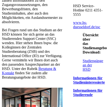
zählen Informationen zu den
Zugangsvoraussetzungen, den
HSD Service-
Bewerbungsfristen, den
Hotline 0211 4351-
Studieninhalten, aber auch den
5555​
Möglichkeiten, ein Auslandssemester zu
absolvieren. ​
www.hs-
duesseldorf.de/ssc​
Bei Fragen rund um das Studium an der​
HSD können Sie sich gerne an das
Übersicht
Studierenden Support Center (SSC)
über
wenden. Hier stehen Ihnen bspw. die
das
Kolleginnen der Zentralen
Studienangebo
Studienberatung (ZSB) und des
Download:
International Office (IO) zur Verfügung.
Gerne vermitteln wir Ihnen dort auch
Studiengänge
den passenden Ansprechpartner an der
an der
HSD. Unter der Rubrik
Beratung &
HSD​
Kontakt
​ finden Sie zudem alle
Beratungsangebote der HSD.​​
Informationen für
Studieninteressierte​
Informationen für
Studierende​