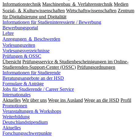
Informationstechnik
Maschinenbau ＆ Verfahrenstechnik
Medien
Sozial- ＆ Kulturwissenschaften
Wirtschaftswissenschaften
Zentrum
für Digitalisierung und Digitalität
Informationen für Studieninteressierte / Bewerbung
Bewerbungsportal
Lehre
Anregungen ＆ Beschwerden
Vorlesungszeiten
Vorlesungsverzeichnisse
Prüfungen & OSSC
Übersicht
Prüfungsservice & Studienbescheinigungen im Online-
Studierenden-Support-Center (OSSC)
Prüfungsordnungen
Informationen für Studierende
Beratungsangebote an der HSD
Formulare & Anträge
Jobs für Studierende / Career Service
Internationales
Aktuelles
Wir über uns
Wege ins Ausland
Wege an die HSD
Profil
Promotionen
Veranstaltungen & Workshops
Weiterbildung
Deutschlandstipendium
Aktuelles
Forschungsschwerpunkte