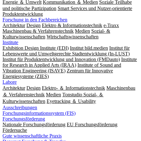
Energie ＆ Umwelt
Kommunikation ＆ Medien
Soziale Teilhabe
und politische Partizipation
Smart Services und Nutzer-orientierte
Produktentwicklung
Forschung in den Fachbereichen
Architektur
Design
Elektro & Informationstechnik
e-Traxx
Maschinenbau & Verfahrenstechnik
Medien
Sozial- &
Kulturwissenschaften
Wirtschaftswissenschaften
Institute
Exhibition Design Institute (EDI)
Institut bild.medien
Institut für
Lebenswerte und Umweltgerechte Stadtentwicklung (In-LUST)
Institut für Produktentwicklung und Innovation (FMDauto)
Institute
for Research in Applied Arts (IRAA)
Institute of Sound and
Vibration Engineering (ISAVE)
Zentrum für Innovative
Energiesysteme (ZIES)
Labore
Architektur
Design
Elektro- ＆ Informationstechnik
Maschinenbau
＆ Verfahrenstechnik
Medien
Tonstudio Sozial- ＆
Kulturwissenschaften
Eyetracking ＆ Usability
Ausschreibungen
Forschungsinformationssystem (FIS)
Forschungsförderung
Nationale Forschungsförderung
EU Forschungsförderung
Fördersuche
Gute wissenschaftliche Praxis