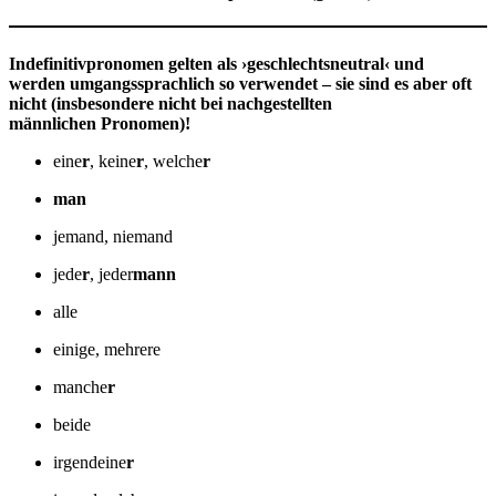
Indefinitivpronomen gelten als ›geschlechtsneutral‹ und
werden umgangssprachlich so verwendet – sie sind es aber oft
nicht (insbesondere nicht bei nachgestellten
männlichen Pronomen)!
eine
r
, keine
r
, welche
r
man
jemand, niemand
jede
r
, jeder
mann
alle
einige, mehrere
manche
r
beide
irgendeine
r