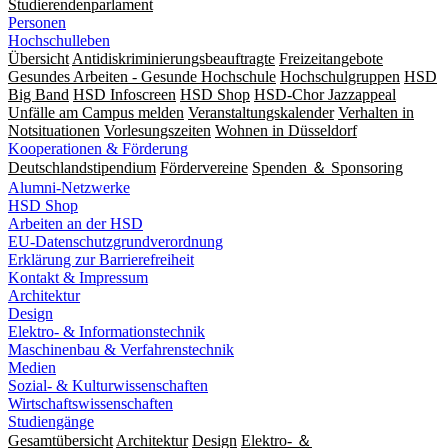
Studierendenparlament
Personen
Hochschulleben
Übersicht
Antidiskriminierungsbeauftragte
Freizeitangebote
Gesundes Arbeiten - Gesunde Hochschule
Hochschulgruppen
HSD
Big Band
HSD Infoscreen
HSD Shop
HSD-Chor Jazzappeal
Unfälle am Campus melden
Veranstaltungskalender
Verhalten in
Notsituationen
Vorlesungszeiten
Wohnen in Düsseldorf
Kooperationen & Förderung
Deutschlandstipendium
Fördervereine
Spenden ＆ Sponsoring
Alumni-Netzwerke
HSD Shop
Arbeiten an der HSD
EU-Datenschutzgrundverordnung
Erklärung zur Barrierefreiheit
Kontakt & Impressum
Architektur
Design
Elektro- & Informationstechnik
Maschinenbau & Verfahrenstechnik
Medien
Sozial- & Kulturwissenschaften
Wirtschaftswissenschaften
Studiengänge
Gesamtübersicht
Architektur
Design
Elektro- ＆