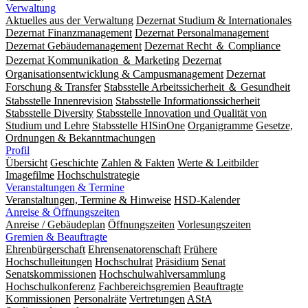
Verwaltung
Aktuelles aus der Verwaltung
Dezernat Studium & Internationales
Dezernat Finanzmanagement
Dezernat Personalmanagement
Dezernat Gebäudemanagement
Dezernat Recht ＆ Compliance
Dezernat Kommunikation ＆ Marketing
Dezernat
Organisationsentwicklung & Campusmanagement
Dezernat
Forschung & Transfer
Stabsstelle Arbeitssicherheit ＆ Gesundheit
Stabsstelle Innenrevision
Stabsstelle In­for­ma­ti­ons­sicher­heit
Stabsstelle Diversity
Stabsstelle Innovation und Qualität von
Studium und Lehre
Stabsstelle HISinOne
Organigramme
Gesetze,
Ordnungen & Bekanntmachungen
Profil
Übersicht
Geschichte
Zahlen & Fakten
Werte & Leitbilder
Imagefilme
Hochschulstrategie
Veranstaltungen & Termine
Veranstaltungen, Termine & Hinweise
HSD-Kalender
Anreise & Öffnungszeiten
Anreise / Gebäudeplan
Öffnungszeiten
Vorlesungszeiten
Gremien & Beauftragte
Ehrenbürgerschaft
Ehrensenatorenschaft
Frühere
Hochschulleitungen
Hochschulrat
Präsidium
Senat
Senatskommissionen
Hochschulwahlversammlung
Hochschulkonferenz
Fachbereichsgremien
Beauftragte
Kommissionen
Personalräte
Vertretungen
AStA