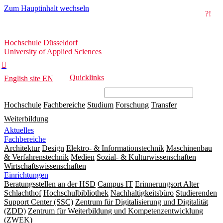
Zum Hauptinhalt wechseln
?!
Hochschule
Hochschule Düsseldorf
Düsseldorf
University of Applied Sciences

Quicklinks
English site
EN
Hochschule
Fachbereiche
Studium
Forschung
Transfer
Weiterbildung
Aktuelles
Fachbereiche
Architektur
Design
Elektro- & Informationstechnik
Maschinenbau
& Verfahrenstechnik
Medien
Sozial- & Kulturwissenschaften
Wirtschaftswissenschaften
Einrichtungen
Beratungsstellen an der HSD
Campus IT
Erinnerungsort Alter
Schlachthof
Hochschulbibliothek
Nachhaltigkeitsbüro
Studierenden
Support Center (SSC)
Zentrum für Digitalisierung und Digitalität
(ZDD)
Zentrum für Weiterbildung und Kompetenzentwicklung
(ZWEK)