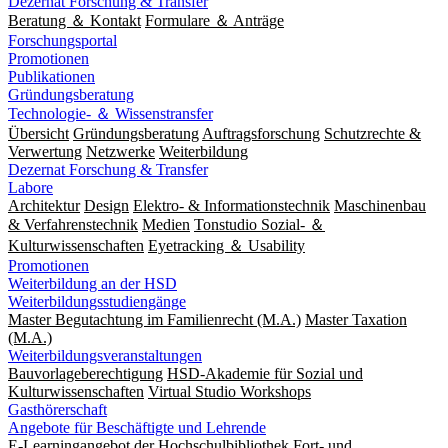
Dezernat Forschung & Transfer
Beratung ＆ Kontakt
Formulare ＆ Anträge
Forschungsportal
Promotionen
Publikationen
Gründungsberatung
Technologie- ＆ Wissenstransfer
Übersicht
Gründungsberatung
Auftragsforschung
Schutzrechte &
Verwertung
Netzwerke
Weiterbildung
Dezernat Forschung & Transfer
Labore
Architektur
Design
Elektro- & Informationstechnik
Maschinenbau
& Verfahrenstechnik
Medien
Tonstudio Sozial- ＆
Kulturwissenschaften
Eyetracking ＆ Usability
Promotionen
Weiterbildung an der HSD
Weiterbildungsstudiengänge
Master Begutachtung im Familienrecht (M.A.)
Master Taxation
(M.A.)
Weiterbildungsveranstaltungen
Bauvorlageberechtigung
HSD-Akademie für Sozial und
Kulturwissenschaften
Virtual Studio Workshops
Gasthörerschaft
Angebote für Beschäftigte und Lehrende
E-Learningangebot der Hochschulbibliothek
Fort- und