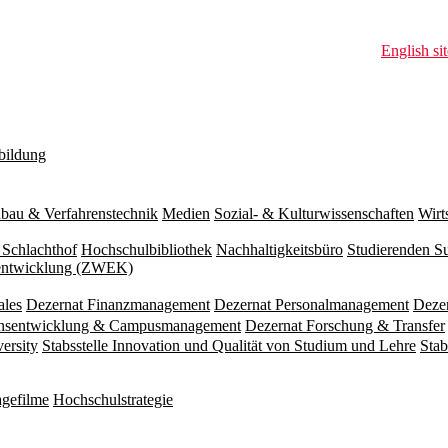
English sit
bildung
bau & Verfahrenstechnik
Medien
Sozial- & Kulturwissenschaften
Wirt
 Schlachthof
Hochschulbibliothek
Nachhaltigkeitsbüro
Studierenden S
zentwicklung (ZWEK)
ales
Dezernat Finanzmanagement
Dezernat Personalmanagement
Deze
ionsentwicklung & Campusmanagement
Dezernat Forschung & Transfer
versity
Stabsstelle Innovation und Qualität von Studium und Lehre
Stab
gefilme
Hochschulstrategie