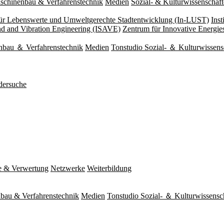
schinenbau & Verfahrenstechnik
Medien
Sozial- & Kulturwissenschaf
 für Lebenswerte und Umweltgerechte Stadtentwicklung (In-LUST)
Ins
und and Vibration Engineering (ISAVE)
Zentrum für Innovative Energi
nbau ＆ Verfahrenstechnik
Medien
Tonstudio Sozial- ＆ Kulturwissens
dersuche
e & Verwertung
Netzwerke
Weiterbildung
bau & Verfahrenstechnik
Medien
Tonstudio Sozial- ＆ Kulturwissensc