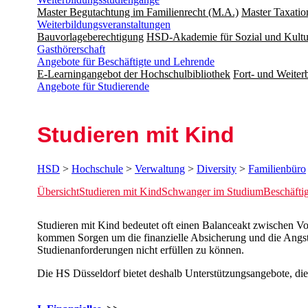
Master Begutachtung im Familienrecht (M.A.)
Master Taxatio
Weiterbildungsveranstaltungen
Bauvorlageberechtigung
HSD-Akademie für Sozial und Kultu
Gasthörerschaft
Angebote für Beschäftigte und Lehrende
E-Learningangebot der Hochschulbibliothek
Fort- und Weite
Angebote für Studierende
Studieren mit Kind
HSD
>
Hochschule
>
Verwaltung
>
Diversity
>
Familienbüro
Übersicht
Studieren mit Kind
Schwanger im Studium
Beschäfti
Studieren mit Kind bedeutet oft einen Balanceakt zwischen Vo
kommen Sorgen um die finanzielle Absicherung und die Angst,
Studienanforderungen nicht erfüllen zu können.
Die HS Düsseldorf bietet deshalb Unterstützungsangebote, die 