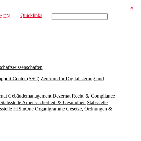
?!
Quicklinks
e
EN
schaftswissenschaften
upport Center (SSC)
Zentrum für Digitalisierung und
rnat Gebäudemanagement
Dezernat Recht ＆ Compliance
Stabsstelle Arbeitssicherheit ＆ Gesundheit
Stabsstelle
sstelle HISinOne
Organigramme
Gesetze, Ordnungen &