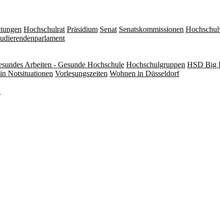
itungen
Hochschulrat
Präsidium
Senat
Senatskommissionen
Hochschul
tudierendenparlament
sundes Arbeiten - Gesunde Hochschule
Hochschulgruppen
HSD Big 
in Notsituationen
Vorlesungszeiten
Wohnen in Düsseldorf
g