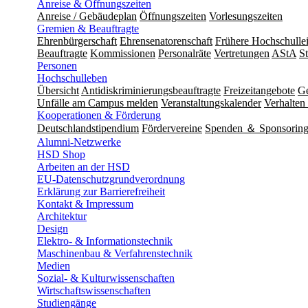
Anreise & Öffnungszeiten
Anreise / Gebäudeplan
Öffnungszeiten
Vorlesungszeiten
Gremien & Beauftragte
Ehrenbürgerschaft
Ehrensenatorenschaft
Frühere Hochschulle
Beauftragte
Kommissionen
Personalräte
Vertretungen
AStA
S
Personen
Hochschulleben
Übersicht
Antidiskriminierungsbeauftragte
Freizeitangebote
Ge
Unfälle am Campus melden
Veranstaltungskalender
Verhalten 
Kooperationen & Förderung
Deutschlandstipendium
Fördervereine
Spenden ＆ Sponsorin
Alumni-Netzwerke
HSD Shop
Arbeiten an der HSD
EU-Datenschutzgrundverordnung
Erklärung zur Barrierefreiheit
Kontakt & Impressum
Architektur
Design
Elektro- & Informationstechnik
Maschinenbau & Verfahrenstechnik
Medien
Sozial- & Kulturwissenschaften
Wirtschaftswissenschaften
Studiengänge