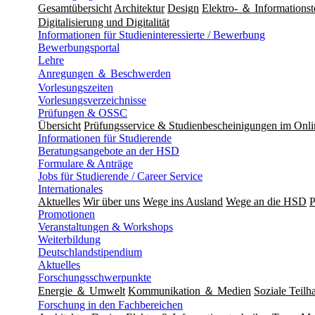
Gesamtübersicht
Architektur
Design
Elektro- ＆ Informationst
Digitalisierung und Digitalität
Informationen für Studieninteressierte / Bewerbung
Bewerbungsportal
Lehre
Anregungen ＆ Beschwerden
Vorlesungszeiten
Vorlesungsverzeichnisse
Prüfungen & OSSC
Übersicht
Prüfungsservice & Studienbescheinigungen im Onl
Informationen für Studierende
Beratungsangebote an der HSD
Formulare & Anträge
Jobs für Studierende / Career Service
Internationales
Aktuelles
Wir über uns
Wege ins Ausland
Wege an die HSD
P
Promotionen
Veranstaltungen & Workshops
Weiterbildung
Deutschlandstipendium
Aktuelles
Forschungsschwerpunkte
Energie ＆ Umwelt
Kommunikation ＆ Medien
Soziale Teilha
Forschung in den Fachbereichen