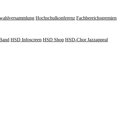
wahlversammlung
Hochschulkonferenz
Fachbereichsgremien
Band
HSD Infoscreen
HSD Shop
HSD-Chor Jazzappeal