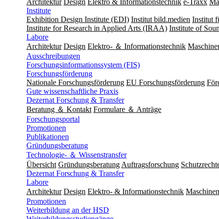
Architektur
Design
Elektro & Informationstechnik
e-Traxx
Ma
Institute
Exhibition Design Institute (EDI)
Institut bild.medien
Institut
Institute for Research in Applied Arts (IRAA)
Institute of So
Labore
Architektur
Design
Elektro- ＆ Informationstechnik
Maschine
Ausschreibungen
Forschungsinformationssystem (FIS)
Forschungsförderung
Nationale Forschungsförderung
EU Forschungsförderung
För
Gute wissenschaftliche Praxis
Dezernat Forschung & Transfer
Beratung ＆ Kontakt
Formulare ＆ Anträge
Forschungsportal
Promotionen
Publikationen
Gründungsberatung
Technologie- ＆ Wissenstransfer
Übersicht
Gründungsberatung
Auftragsforschung
Schutzrecht
Dezernat Forschung & Transfer
Labore
Architektur
Design
Elektro- & Informationstechnik
Maschinen
Promotionen
Weiterbildung an der HSD
Weiterbildungsstudiengänge