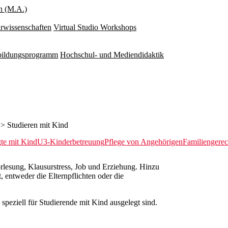
n (M.A.)
rwissenschaften
Virtual Studio Workshops
rbildungsprogramm
Hochschul- und Mediendidaktik
> Studieren mit Kind
gte mit Kind
U3-Kinderbetreuung
Pflege von Angehörigen
Familiengere
rlesung, Klausurstress, Job und Erziehung. Hinzu
 entweder die Elternpflichten oder die
speziell für Studierende mit Kind ausgelegt sind.