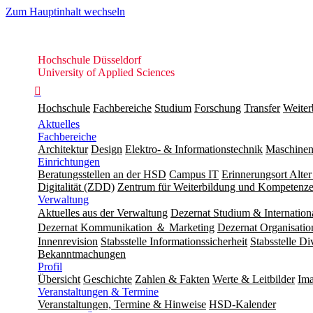
Zum Hauptinhalt wechseln
Hochschule
Hochschule Düsseldorf
Düsseldorf
University of Applied Sciences

Hochschule
Fachbereiche
Studium
Forschung
Transfer
Weiter
Aktuelles
Fachbereiche
Architektur
Design
Elektro- & Informationstechnik
Maschinen
Einrichtungen
Beratungsstellen an der HSD
Campus IT
Erinnerungsort Alter
Digitalität (ZDD)
Zentrum für Weiterbildung und Kompeten
Verwaltung
Aktuelles aus der Verwaltung
Dezernat Studium & Internation
Dezernat Kommunikation ＆ Marketing
Dezernat Organisat
Innenrevision
Stabsstelle In­for­ma­ti­ons­sicher­heit
Stabsstelle Di
Bekanntmachungen
Profil
Übersicht
Geschichte
Zahlen & Fakten
Werte & Leitbilder
Ima
Veranstaltungen & Termine
Veranstaltungen, Termine & Hinweise
HSD-Kalender