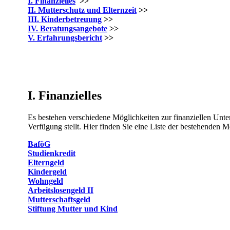
I. Finanzielles
>>​
II. Mutterschutz und Elternzeit
>>
III. Kinderbetreuung
>>
IV. Beratungsangebote
>>
V. Erfahrungsbericht
>>
I.
Finanzielles
Es bestehen verschiedene Möglichkeiten zur finanziellen Unter
Verfügung stellt. Hier finden Sie eine Liste der bestehenden 
BaföG
Studienkredit
Elterngeld
Kindergeld
Wo​hn​g​eld
Arbeitslosengeld II
Mutterschaft​sgeld
Stiftung Mutter und Kind