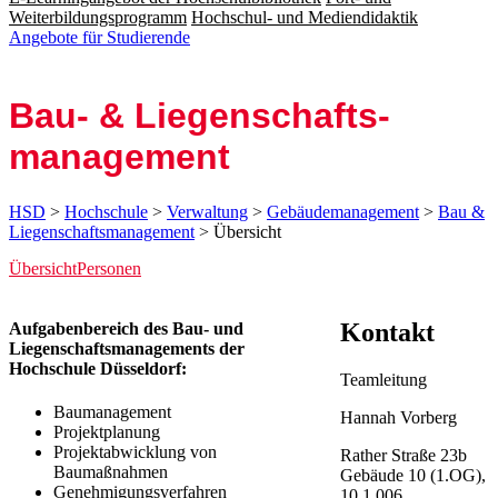
Weiterbildungsprogramm
Hochschul- und Mediendidaktik
Angebote für Studierende
Bau- & Liegen­schafts­
mana­gement
HSD
>
Hochschule
>
Verwaltung
>
Gebäudemanagement
>
Bau &
Liegenschaftsmanagement
> Übersicht
Übersicht
Personen
​Kontakt
​​​​​​​​​​​​​Aufgabenbereich des Bau- und
Liegenschaftsmanagements der
Hochschule Düsseldorf:
Team​​leitung​
Baumanagement
Hannah Vorberg
Projektplanung
Projektabwicklung von
Rather Straße 23b
Baumaßnahmen
Gebäude 10 (1.OG),
Genehmigungsverfahren
10.1.006