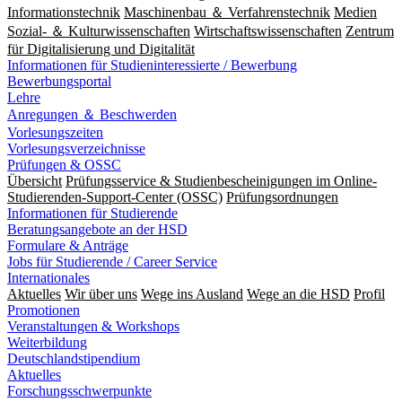
Informationstechnik
Maschinenbau ＆ Verfahrenstechnik
Medien
Sozial- ＆ Kulturwissenschaften
Wirtschaftswissenschaften
Zentrum
für Digitalisierung und Digitalität
Informationen für Studieninteressierte / Bewerbung
Bewerbungsportal
Lehre
Anregungen ＆ Beschwerden
Vorlesungszeiten
Vorlesungsverzeichnisse
Prüfungen & OSSC
Übersicht
Prüfungsservice & Studienbescheinigungen im Online-
Studierenden-Support-Center (OSSC)
Prüfungsordnungen
Informationen für Studierende
Beratungsangebote an der HSD
Formulare & Anträge
Jobs für Studierende / Career Service
Internationales
Aktuelles
Wir über uns
Wege ins Ausland
Wege an die HSD
Profil
Promotionen
Veranstaltungen & Workshops
Weiterbildung
Deutschlandstipendium
Aktuelles
Forschungsschwerpunkte