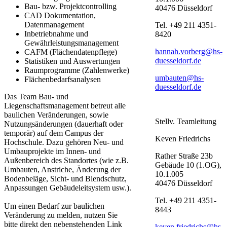
Bau- bzw. Projektcontrolling
40476 Düsseldorf
CAD Dokumentation,
Datenmanagement
Tel. +49 211 4351-
Inbetriebnahme und
8420
Gewährleistungsmanagement
hannah.vorberg@hs-
CAFM (Flächendatenpflege)
duesseldorf.de
Statistiken und Auswertungen
Raumprogramme (Zahlenwerke)
umbauten@hs-
Flächenbedarfsanalysen
duesseldorf.de
Das Team Bau- und
Liegenschaftsmanagement betreut alle
baulichen Veränderungen, sowie
Stellv. Team​leitung​​
Nutzungsänderungen (dauerhaft oder
temporär) auf dem Campus der
Keven Friedrichs
Hochschule. Dazu gehören Neu- und
Umbauprojekte im Innen- und
Rather Straße 23b
Außenbereich des Standortes (wie z.B.
Gebäude 10 (1.OG),
Umbauten, Anstriche, Änderung der
10.1.005
Bodenbeläge, Sicht- und Blendschutz,
40476 Düsseldorf
Anpassungen Gebäudeleitsystem usw.).
Tel. +49 211 4351-
Um einen Bedarf zur baulichen
8443
Veränderung zu melden, nutzen Sie
bitte direkt den nebenstehenden Link
keven.friedrichs@hs-