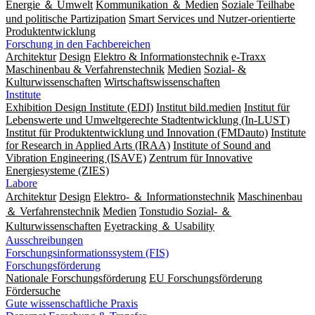
Energie ＆ Umwelt
Kommunikation ＆ Medien
Soziale Teilhabe
und politische Partizipation
Smart Services und Nutzer-orientierte
Produktentwicklung
Forschung in den Fachbereichen
Architektur
Design
Elektro & Informationstechnik
e-Traxx
Maschinenbau & Verfahrenstechnik
Medien
Sozial- &
Kulturwissenschaften
Wirtschaftswissenschaften
Institute
Exhibition Design Institute (EDI)
Institut bild.medien
Institut für
Lebenswerte und Umweltgerechte Stadtentwicklung (In-LUST)
Institut für Produktentwicklung und Innovation (FMDauto)
Institute
for Research in Applied Arts (IRAA)
Institute of Sound and
Vibration Engineering (ISAVE)
Zentrum für Innovative
Energiesysteme (ZIES)
Labore
Architektur
Design
Elektro- ＆ Informationstechnik
Maschinenbau
＆ Verfahrenstechnik
Medien
Tonstudio Sozial- ＆
Kulturwissenschaften
Eyetracking ＆ Usability
Ausschreibungen
Forschungsinformationssystem (FIS)
Forschungsförderung
Nationale Forschungsförderung
EU Forschungsförderung
Fördersuche
Gute wissenschaftliche Praxis