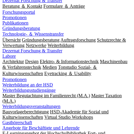
Dezernat Forschung & Transfer
Beratung ＆ Kontakt
Formulare ＆ Anträge
Forschungsportal
Promotionen
Publikationen
Gründungsberatung
Technologie- ＆ Wissenstransfer
Übersicht
Gründungsberatung
Auftragsforschung
Schutzrechte &
Verwertung
Netzwerke
Weiterbildung
Dezernat Forschung & Transfer
Labore
Architektur
Design
Elektro- & Informationstechnik
Maschinenbau
& Verfahrenstechnik
Medien
Tonstudio Sozial- ＆
Kulturwissenschaften
Eyetracking ＆ Usability
Promotionen
Weiterbildung an der HSD
Weiterbildungsstudiengänge
Master Begutachtung im Familienrecht (M.A.)
Master Taxation
(M.A.)
Weiterbildungsveranstaltungen
Bauvorlageberechtigung
HSD-Akademie für Sozial und
Kulturwissenschaften
Virtual Studio Workshops
Gasthörerschaft
Angebote für Beschäftigte und Lehrende
E-Learningangebot der Hochschulbibliothek
Fort- und