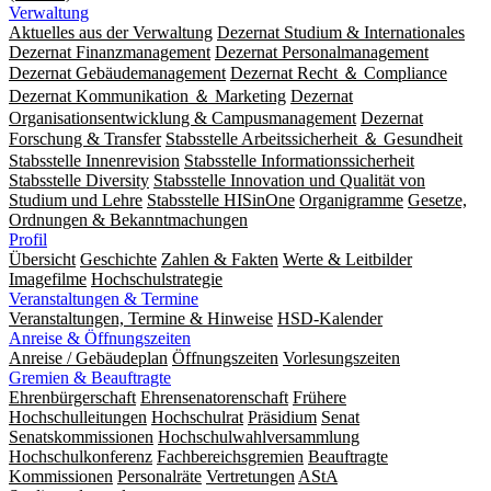
Verwaltung
Aktuelles aus der Verwaltung
Dezernat Studium & Internationales
Dezernat Finanzmanagement
Dezernat Personalmanagement
Dezernat Gebäudemanagement
Dezernat Recht ＆ Compliance
Dezernat Kommunikation ＆ Marketing
Dezernat
Organisationsentwicklung & Campusmanagement
Dezernat
Forschung & Transfer
Stabsstelle Arbeitssicherheit ＆ Gesundheit
Stabsstelle Innenrevision
Stabsstelle In­for­ma­ti­ons­sicher­heit
Stabsstelle Diversity
Stabsstelle Innovation und Qualität von
Studium und Lehre
Stabsstelle HISinOne
Organigramme
Gesetze,
Ordnungen & Bekanntmachungen
Profil
Übersicht
Geschichte
Zahlen & Fakten
Werte & Leitbilder
Imagefilme
Hochschulstrategie
Veranstaltungen & Termine
Veranstaltungen, Termine & Hinweise
HSD-Kalender
Anreise & Öffnungszeiten
Anreise / Gebäudeplan
Öffnungszeiten
Vorlesungszeiten
Gremien & Beauftragte
Ehrenbürgerschaft
Ehrensenatorenschaft
Frühere
Hochschulleitungen
Hochschulrat
Präsidium
Senat
Senatskommissionen
Hochschulwahlversammlung
Hochschulkonferenz
Fachbereichsgremien
Beauftragte
Kommissionen
Personalräte
Vertretungen
AStA