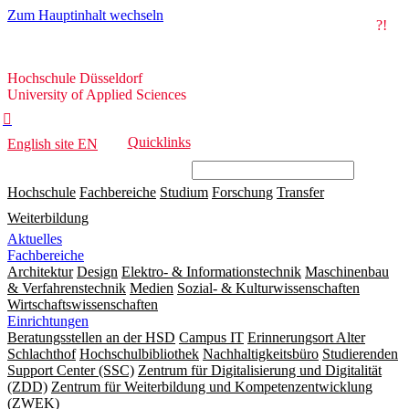
Zum Hauptinhalt wechseln
?!
Hochschule
Hochschule Düsseldorf
Düsseldorf
University of Applied Sciences

Quicklinks
English site
EN
Hochschule
Fachbereiche
Studium
Forschung
Transfer
Weiterbildung
Aktuelles
Fachbereiche
Architektur
Design
Elektro- & Informationstechnik
Maschinenbau
& Verfahrenstechnik
Medien
Sozial- & Kulturwissenschaften
Wirtschaftswissenschaften
Einrichtungen
Beratungsstellen an der HSD
Campus IT
Erinnerungsort Alter
Schlachthof
Hochschulbibliothek
Nachhaltigkeitsbüro
Studierenden
Support Center (SSC)
Zentrum für Digitalisierung und Digitalität
(ZDD)
Zentrum für Weiterbildung und Kompetenzentwicklung
(ZWEK)