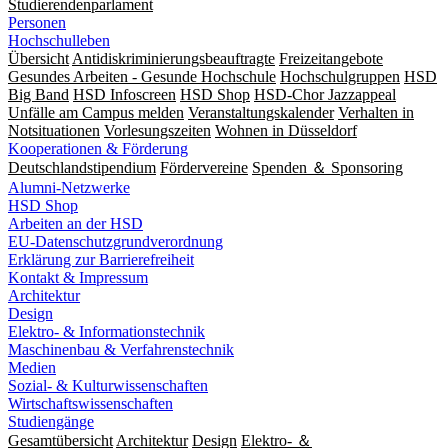
Studierendenparlament
Personen
Hochschulleben
Übersicht
Antidiskriminierungsbeauftragte
Freizeitangebote
Gesundes Arbeiten - Gesunde Hochschule
Hochschulgruppen
HSD
Big Band
HSD Infoscreen
HSD Shop
HSD-Chor Jazzappeal
Unfälle am Campus melden
Veranstaltungskalender
Verhalten in
Notsituationen
Vorlesungszeiten
Wohnen in Düsseldorf
Kooperationen & Förderung
Deutschlandstipendium
Fördervereine
Spenden ＆ Sponsoring
Alumni-Netzwerke
HSD Shop
Arbeiten an der HSD
EU-Datenschutzgrundverordnung
Erklärung zur Barrierefreiheit
Kontakt & Impressum
Architektur
Design
Elektro- & Informationstechnik
Maschinenbau & Verfahrenstechnik
Medien
Sozial- & Kulturwissenschaften
Wirtschaftswissenschaften
Studiengänge
Gesamtübersicht
Architektur
Design
Elektro- ＆