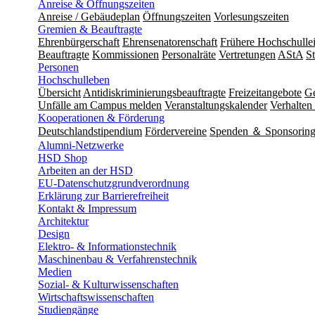
Anreise & Öffnungszeiten
Anreise / Gebäudeplan
Öffnungszeiten
Vorlesungszeiten
Gremien & Beauftragte
Ehrenbürgerschaft
Ehrensenatorenschaft
Frühere Hochschulle
Beauftragte
Kommissionen
Personalräte
Vertretungen
AStA
S
Personen
Hochschulleben
Übersicht
Antidiskriminierungsbeauftragte
Freizeitangebote
Ge
Unfälle am Campus melden
Veranstaltungskalender
Verhalten 
Kooperationen & Förderung
Deutschlandstipendium
Fördervereine
Spenden ＆ Sponsorin
Alumni-Netzwerke
HSD Shop
Arbeiten an der HSD
EU-Datenschutzgrundverordnung
Erklärung zur Barrierefreiheit
Kontakt & Impressum
Architektur
Design
Elektro- & Informationstechnik
Maschinenbau & Verfahrenstechnik
Medien
Sozial- & Kulturwissenschaften
Wirtschaftswissenschaften
Studiengänge