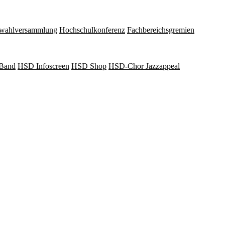
wahlversammlung
Hochschulkonferenz
Fachbereichsgremien
Band
HSD Infoscreen
HSD Shop
HSD-Chor Jazzappeal