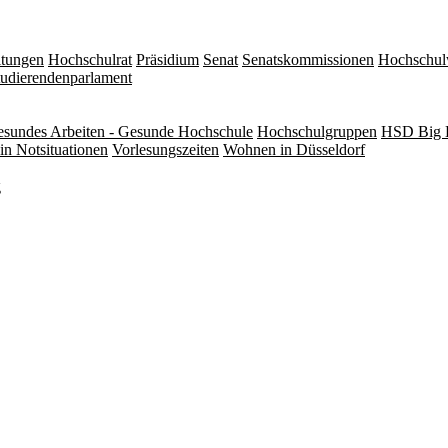
itungen
Hochschulrat
Präsidium
Senat
Senatskommissionen
Hochschul
tudierendenparlament
sundes Arbeiten - Gesunde Hochschule
Hochschulgruppen
HSD Big 
in Notsituationen
Vorlesungszeiten
Wohnen in Düsseldorf
g