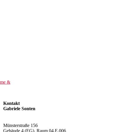
eme &
Kontakt
Gabriele Sonten
Münsterstraße 156
Gebäude 4 (EG), Raum 04.E.006