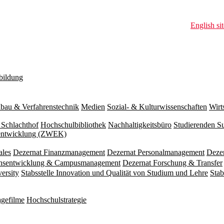
English sit
bildung
bau & Verfahrenstechnik
Medien
Sozial- & Kulturwissenschaften
Wirt
 Schlachthof
Hochschulbibliothek
Nachhaltigkeitsbüro
Studierenden S
zentwicklung (ZWEK)
ales
Dezernat Finanzmanagement
Dezernat Personalmanagement
Deze
ionsentwicklung & Campusmanagement
Dezernat Forschung & Transfer
versity
Stabsstelle Innovation und Qualität von Studium und Lehre
Stab
gefilme
Hochschulstrategie