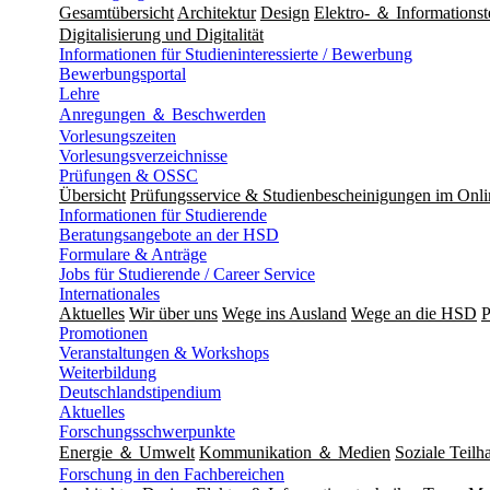
Gesamtübersicht
Architektur
Design
Elektro- ＆ Informationst
Digitalisierung und Digitalität
Informationen für Studieninteressierte / Bewerbung
Bewerbungsportal
Lehre
Anregungen ＆ Beschwerden
Vorlesungszeiten
Vorlesungsverzeichnisse
Prüfungen & OSSC
Übersicht
Prüfungsservice & Studienbescheinigungen im Onl
Informationen für Studierende
Beratungsangebote an der HSD
Formulare & Anträge
Jobs für Studierende / Career Service
Internationales
Aktuelles
Wir über uns
Wege ins Ausland
Wege an die HSD
P
Promotionen
Veranstaltungen & Workshops
Weiterbildung
Deutschlandstipendium
Aktuelles
Forschungsschwerpunkte
Energie ＆ Umwelt
Kommunikation ＆ Medien
Soziale Teilha
Forschung in den Fachbereichen