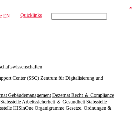
?!
Quicklinks
e
EN
schaftswissenschaften
upport Center (SSC)
Zentrum für Digitalisierung und
rnat Gebäudemanagement
Dezernat Recht ＆ Compliance
Stabsstelle Arbeitssicherheit ＆ Gesundheit
Stabsstelle
sstelle HISinOne
Organigramme
Gesetze, Ordnungen &