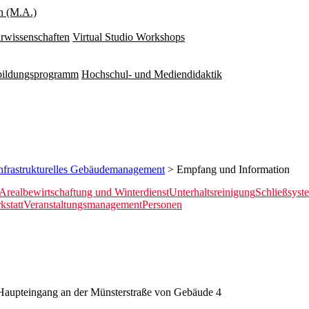
n (M.A.)
rwissenschaften
Virtual Studio Workshops
rbildungsprogramm
Hochschul- und Mediendidaktik
nfrastrukturelles Gebäudemanagement
> Empfang und Information
Arealbewirtschaftung und Winterdienst
Unterhaltsreinigung
Schließsyst
kstatt
Veranstaltungsmanagement
Personen
 Haupteingang an der Münsterstraße von Gebäude 4