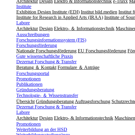
Architektur
Design
Elektro & Informationstechnik
e-Traxx
Ma
Institute
Exhibition Design Institute (EDI)
Institut bild.medien
Institut
Institute for Research in Applied Arts (IRAA)
Institute of So
Labore
Architektur
Design
Elektro- ＆ Informationstechnik
Maschine
Ausschreibungen
Forschungsinformationssystem (FIS)
Forschungsförderung
Nationale Forschungsförderung
EU Forschungsförderung
För
Gute wissenschaftliche Praxis
Dezernat Forschung & Transfer
Beratung ＆ Kontakt
Formulare ＆ Anträge
Forschungsportal
Promotionen
Publikationen
Gründungsberatung
Technologie- ＆ Wissenstransfer
Übersicht
Gründungsberatung
Auftragsforschung
Schutzrecht
Dezernat Forschung & Transfer
Labore
Architektur
Design
Elektro- & Informationstechnik
Maschinen
Promotionen
Weiterbildung an der HSD
Weiterbildungsstudiengänge