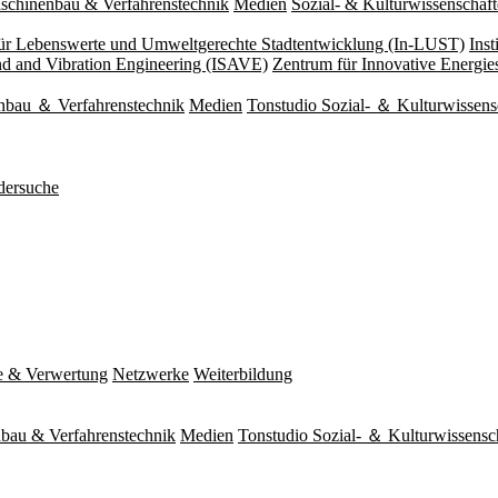
schinenbau & Verfahrenstechnik
Medien
Sozial- & Kulturwissenschaf
 für Lebenswerte und Umweltgerechte Stadtentwicklung (In-LUST)
Ins
und and Vibration Engineering (ISAVE)
Zentrum für Innovative Energi
nbau ＆ Verfahrenstechnik
Medien
Tonstudio Sozial- ＆ Kulturwissens
dersuche
e & Verwertung
Netzwerke
Weiterbildung
bau & Verfahrenstechnik
Medien
Tonstudio Sozial- ＆ Kulturwissensc