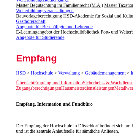
Master Begutachtung im Familienrecht (M.A.)
Master Taxatio
Weiterbildungsveranstaltungen
Bauvorlageberechtigung
HSD-Akademie für Sozial und Kultu
Gasthörerschaft
Angebote für Beschäftigte und Lehrende
E-Learningangebot der Hochschulbibliothek
Fort- und Weite
Angebote für Studierende
Empfang
HSD
>
Hochschule
>
Verwaltung
>
Gebäudemanagement
>
I
Übersicht
Empfang und Information
Sicherheits- & Wachdienst
Zugangsberechtigungen
Hausmeisterdienstleistungen
Metallwer
​​​​​​​​​​Empfang​​​​​​, Information und Fundbüro
Der Empfang der Hochschule in Düsseldorf befindet sich am
und ist die zentrale Anlaufstelle für sämtliche Anliegen.