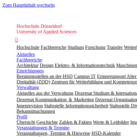
Zum Hauptinhalt wechseln
Hochschule
Hochschule Düsseldorf
Düsseldorf
University of Applied Sciences

Hochschule
Fachbereiche
Studium
Forschung
Transfer
Weiter
Aktuelles
Fachbereiche
Architektur
Design
Elektro- & Informationstechnik
Maschinen
Einrichtungen
Beratungsstellen an der HSD
Campus IT
Erinnerungsort Alter
Digitalität (ZDD)
Zentrum für Weiterbildung und Kompeten
Verwaltung
Aktuelles aus der Verwaltung
Dezernat Studium & Internation
Dezernat Kommunikation ＆ Marketing
Dezernat Organisat
Innenrevision
Stabsstelle In­for­ma­ti­ons­sicher­heit
Stabsstelle Di
Bekanntmachungen
Profil
Übersicht
Geschichte
Zahlen & Fakten
Werte & Leitbilder
Ima
Veranstaltungen & Termine
Veranstaltungen, Termine & Hinweise
HSD-Kalender