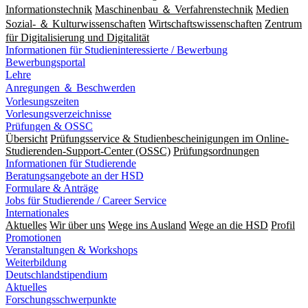
Informationstechnik
Maschinenbau ＆ Verfahrenstechnik
Medien
Sozial- ＆ Kulturwissenschaften
Wirtschaftswissenschaften
Zentrum
für Digitalisierung und Digitalität
Informationen für Studieninteressierte / Bewerbung
Bewerbungsportal
Lehre
Anregungen ＆ Beschwerden
Vorlesungszeiten
Vorlesungsverzeichnisse
Prüfungen & OSSC
Übersicht
Prüfungsservice & Studienbescheinigungen im Online-
Studierenden-Support-Center (OSSC)
Prüfungsordnungen
Informationen für Studierende
Beratungsangebote an der HSD
Formulare & Anträge
Jobs für Studierende / Career Service
Internationales
Aktuelles
Wir über uns
Wege ins Ausland
Wege an die HSD
Profil
Promotionen
Veranstaltungen & Workshops
Weiterbildung
Deutschlandstipendium
Aktuelles
Forschungsschwerpunkte