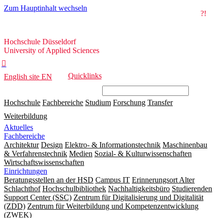
Zum Hauptinhalt wechseln
?!
Hochschule
Hochschule Düsseldorf
Düsseldorf
University of Applied Sciences

Quicklinks
English site
EN
Hochschule
Fachbereiche
Studium
Forschung
Transfer
Weiterbildung
Aktuelles
Fachbereiche
Architektur
Design
Elektro- & Informationstechnik
Maschinenbau
& Verfahrenstechnik
Medien
Sozial- & Kulturwissenschaften
Wirtschaftswissenschaften
Einrichtungen
Beratungsstellen an der HSD
Campus IT
Erinnerungsort Alter
Schlachthof
Hochschulbibliothek
Nachhaltigkeitsbüro
Studierenden
Support Center (SSC)
Zentrum für Digitalisierung und Digitalität
(ZDD)
Zentrum für Weiterbildung und Kompetenzentwicklung
(ZWEK)