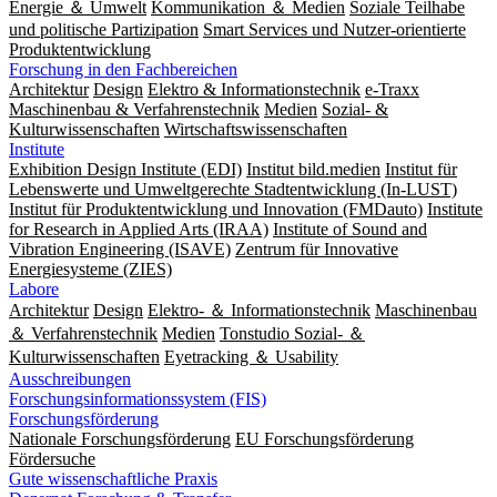
Energie ＆ Umwelt
Kommunikation ＆ Medien
Soziale Teilhabe
und politische Partizipation
Smart Services und Nutzer-orientierte
Produktentwicklung
Forschung in den Fachbereichen
Architektur
Design
Elektro & Informationstechnik
e-Traxx
Maschinenbau & Verfahrenstechnik
Medien
Sozial- &
Kulturwissenschaften
Wirtschaftswissenschaften
Institute
Exhibition Design Institute (EDI)
Institut bild.medien
Institut für
Lebenswerte und Umweltgerechte Stadtentwicklung (In-LUST)
Institut für Produktentwicklung und Innovation (FMDauto)
Institute
for Research in Applied Arts (IRAA)
Institute of Sound and
Vibration Engineering (ISAVE)
Zentrum für Innovative
Energiesysteme (ZIES)
Labore
Architektur
Design
Elektro- ＆ Informationstechnik
Maschinenbau
＆ Verfahrenstechnik
Medien
Tonstudio Sozial- ＆
Kulturwissenschaften
Eyetracking ＆ Usability
Ausschreibungen
Forschungsinformationssystem (FIS)
Forschungsförderung
Nationale Forschungsförderung
EU Forschungsförderung
Fördersuche
Gute wissenschaftliche Praxis