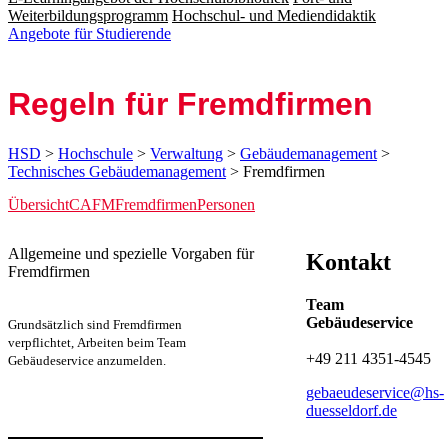
Weiterbildungsprogramm
Hochschul- und Mediendidaktik
Angebote für Studierende
Regeln für Fremd­firmen
HSD
>
Hochschule
>
Verwaltung
>
Gebäudemanagement
>
Technisches Gebäudemanagement
> Fremdfirmen
Übersicht
CAFM
Fremdfirmen
Personen
​​​​​​Allgemeine und spezielle Vorgaben für
Kontakt
Fremdfirmen
Team
Gebäudeservice
Grundsätzlich sind Fremdfirmen
verpflichtet, Arbeiten beim Team
+49 211 4351-4545​
Gebäudeservice anzumelden.
gebaeudeservice@hs-
duesseldorf.de