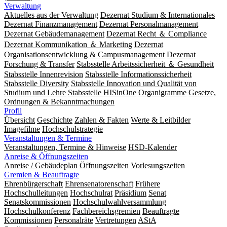
Verwaltung
Aktuelles aus der Verwaltung
Dezernat Studium & Internationales
Dezernat Finanzmanagement
Dezernat Personalmanagement
Dezernat Gebäudemanagement
Dezernat Recht ＆ Compliance
Dezernat Kommunikation ＆ Marketing
Dezernat
Organisationsentwicklung & Campusmanagement
Dezernat
Forschung & Transfer
Stabsstelle Arbeitssicherheit ＆ Gesundheit
Stabsstelle Innenrevision
Stabsstelle In­for­ma­ti­ons­sicher­heit
Stabsstelle Diversity
Stabsstelle Innovation und Qualität von
Studium und Lehre
Stabsstelle HISinOne
Organigramme
Gesetze,
Ordnungen & Bekanntmachungen
Profil
Übersicht
Geschichte
Zahlen & Fakten
Werte & Leitbilder
Imagefilme
Hochschulstrategie
Veranstaltungen & Termine
Veranstaltungen, Termine & Hinweise
HSD-Kalender
Anreise & Öffnungszeiten
Anreise / Gebäudeplan
Öffnungszeiten
Vorlesungszeiten
Gremien & Beauftragte
Ehrenbürgerschaft
Ehrensenatorenschaft
Frühere
Hochschulleitungen
Hochschulrat
Präsidium
Senat
Senatskommissionen
Hochschulwahlversammlung
Hochschulkonferenz
Fachbereichsgremien
Beauftragte
Kommissionen
Personalräte
Vertretungen
AStA