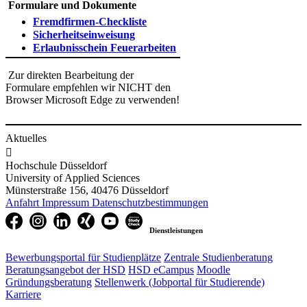
Formulare und Dokumente
Fremdfirmen-Checklis​te
Sicherheitseinweisung
Erlaubnisschein Feuerar​beiten
Zur direkten Bearbeitung der
Formulare empfehlen wir NICHT den
Browser Microsoft Edge zu verwenden!
Aktuelles

Hochschule Düsseldorf
University of Applied Sciences
Münsterstraße 156, 40476 Düsseldorf
Anfahrt
Impressum
Datenschutzbestimmungen
Dienstleistungen
Bewerbungsportal für Studienplätze
Zentrale Studienberatung
Beratungsangebot der HSD
HSD eCampus
Moodle
Gründungsberatung
Stellenwerk (Jobportal für Studierende)
Karriere