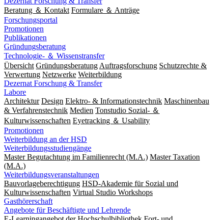
Dezernat Forschung & Transfer
Beratung ＆ Kontakt
Formulare ＆ Anträge
Forschungsportal
Promotionen
Publikationen
Gründungsberatung
Technologie- ＆ Wissenstransfer
Übersicht
Gründungsberatung
Auftragsforschung
Schutzrechte &
Verwertung
Netzwerke
Weiterbildung
Dezernat Forschung & Transfer
Labore
Architektur
Design
Elektro- & Informationstechnik
Maschinenbau
& Verfahrenstechnik
Medien
Tonstudio Sozial- ＆
Kulturwissenschaften
Eyetracking ＆ Usability
Promotionen
Weiterbildung an der HSD
Weiterbildungsstudiengänge
Master Begutachtung im Familienrecht (M.A.)
Master Taxation
(M.A.)
Weiterbildungsveranstaltungen
Bauvorlageberechtigung
HSD-Akademie für Sozial und
Kulturwissenschaften
Virtual Studio Workshops
Gasthörerschaft
Angebote für Beschäftigte und Lehrende
E-Learningangebot der Hochschulbibliothek
Fort- und