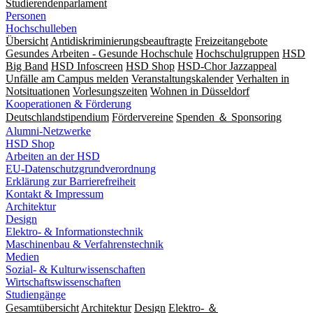
Studierendenparlament
Personen
Hochschulleben
Übersicht
Antidiskriminierungsbeauftragte
Freizeitangebote
Gesundes Arbeiten - Gesunde Hochschule
Hochschulgruppen
HSD
Big Band
HSD Infoscreen
HSD Shop
HSD-Chor Jazzappeal
Unfälle am Campus melden
Veranstaltungskalender
Verhalten in
Notsituationen
Vorlesungszeiten
Wohnen in Düsseldorf
Kooperationen & Förderung
Deutschlandstipendium
Fördervereine
Spenden ＆ Sponsoring
Alumni-Netzwerke
HSD Shop
Arbeiten an der HSD
EU-Datenschutzgrundverordnung
Erklärung zur Barrierefreiheit
Kontakt & Impressum
Architektur
Design
Elektro- & Informationstechnik
Maschinenbau & Verfahrenstechnik
Medien
Sozial- & Kulturwissenschaften
Wirtschaftswissenschaften
Studiengänge
Gesamtübersicht
Architektur
Design
Elektro- ＆