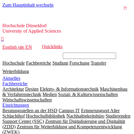
Zum Hauptinhalt wechseln
?!
Hochschule
Hochschule Düsseldorf
Düsseldorf
University of Applied Sciences

Quicklinks
English site
EN
Hochschule
Fachbereiche
Studium
Forschung
Transfer
Weiterbildung
Aktuelles
Fachbereiche
Architektur
Design
Elektro- & Informationstechnik
Maschinenbau
& Verfahrenstechnik
Medien
Sozial- & Kulturwissenschaften
Wirtschaftswissenschaften
Einrichtungen
Beratungsstellen an der HSD
Campus IT
Erinnerungsort Alter
Schlachthof
Hochschulbibliothek
Nachhaltigkeitsbüro
Studierenden
Support Center (SSC)
Zentrum für Digitalisierung und Digitalität
(ZDD)
Zentrum für Weiterbildung und Kompetenzentwicklung
(ZWEK)