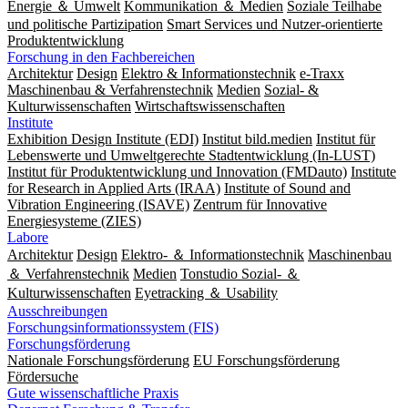
Energie ＆ Umwelt
Kommunikation ＆ Medien
Soziale Teilhabe
und politische Partizipation
Smart Services und Nutzer-orientierte
Produktentwicklung
Forschung in den Fachbereichen
Architektur
Design
Elektro & Informationstechnik
e-Traxx
Maschinenbau & Verfahrenstechnik
Medien
Sozial- &
Kulturwissenschaften
Wirtschaftswissenschaften
Institute
Exhibition Design Institute (EDI)
Institut bild.medien
Institut für
Lebenswerte und Umweltgerechte Stadtentwicklung (In-LUST)
Institut für Produktentwicklung und Innovation (FMDauto)
Institute
for Research in Applied Arts (IRAA)
Institute of Sound and
Vibration Engineering (ISAVE)
Zentrum für Innovative
Energiesysteme (ZIES)
Labore
Architektur
Design
Elektro- ＆ Informationstechnik
Maschinenbau
＆ Verfahrenstechnik
Medien
Tonstudio Sozial- ＆
Kulturwissenschaften
Eyetracking ＆ Usability
Ausschreibungen
Forschungsinformationssystem (FIS)
Forschungsförderung
Nationale Forschungsförderung
EU Forschungsförderung
Fördersuche
Gute wissenschaftliche Praxis