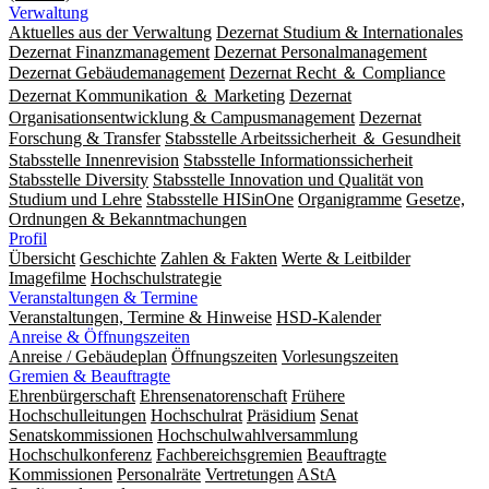
Verwaltung
Aktuelles aus der Verwaltung
Dezernat Studium & Internationales
Dezernat Finanzmanagement
Dezernat Personalmanagement
Dezernat Gebäudemanagement
Dezernat Recht ＆ Compliance
Dezernat Kommunikation ＆ Marketing
Dezernat
Organisationsentwicklung & Campusmanagement
Dezernat
Forschung & Transfer
Stabsstelle Arbeitssicherheit ＆ Gesundheit
Stabsstelle Innenrevision
Stabsstelle In­for­ma­ti­ons­sicher­heit
Stabsstelle Diversity
Stabsstelle Innovation und Qualität von
Studium und Lehre
Stabsstelle HISinOne
Organigramme
Gesetze,
Ordnungen & Bekanntmachungen
Profil
Übersicht
Geschichte
Zahlen & Fakten
Werte & Leitbilder
Imagefilme
Hochschulstrategie
Veranstaltungen & Termine
Veranstaltungen, Termine & Hinweise
HSD-Kalender
Anreise & Öffnungszeiten
Anreise / Gebäudeplan
Öffnungszeiten
Vorlesungszeiten
Gremien & Beauftragte
Ehrenbürgerschaft
Ehrensenatorenschaft
Frühere
Hochschulleitungen
Hochschulrat
Präsidium
Senat
Senatskommissionen
Hochschulwahlversammlung
Hochschulkonferenz
Fachbereichsgremien
Beauftragte
Kommissionen
Personalräte
Vertretungen
AStA