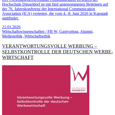
Hochschule Düsseldorf ist mit fünf angenommenen Beiträgen auf
der 76. Jahreskonferenz der International Communication
Association (ICA) vertreten, die vom 4.–8. Juni 2026 in Kapstadt
stattfindet.
21.01.2026
Wirtschaftswissenschaften / FB W, Gastvortrag, Alumni,
Medienethik, Wirtschaftsethik
VERANT­WORTUNGS­VOLLE WERBUNG –
SELBST­KONTROLLE DER DEUTSCHEN WERBE­
WIRTSCHAFT