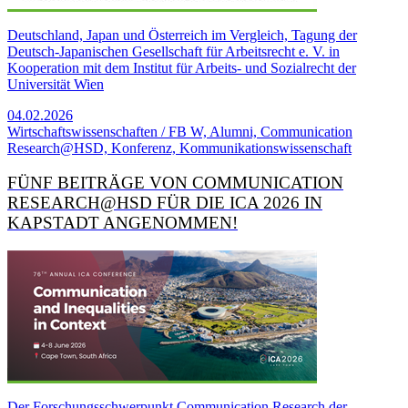
Deutschland, Japan und Österreich im Vergleich, Tagung der
Deutsch-Japanischen Gesellschaft für Arbeitsrecht e. V. in
Kooperation mit dem Institut für Arbeits- und Sozialrecht der
Universität Wien
04.02.2026
Wirtschaftswissenschaften / FB W, Alumni, Communication
Research@HSD, Konferenz, Kommunikationswissenschaft
FÜNF BEITRÄGE VON COMMUNICATION
RESEARCH@HSD FÜR DIE ICA 2026 IN
KAPSTADT ANGENOMMEN!
Der Forschungsschwerpunkt Communication Research der