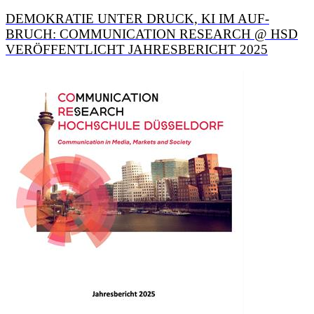
DEMO­KRATIE UNTER DRUCK, KI IM AUF­
BRUCH: COMMUNI­CATION RESEARCH @ HSD
VER­ÖFFENTLICHT JAHRES­BERICHT 2025