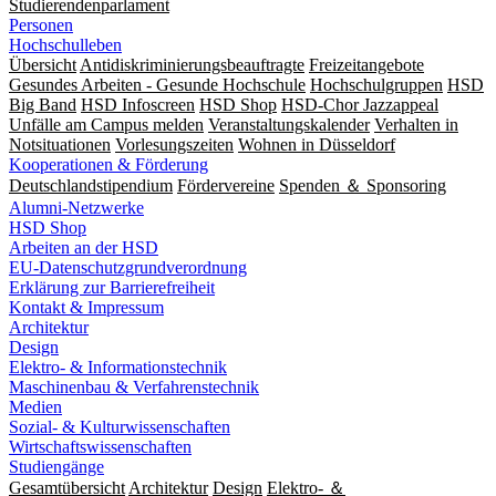
Studierendenparlament
Personen
Hochschulleben
Übersicht
Antidiskriminierungsbeauftragte
Freizeitangebote
Gesundes Arbeiten - Gesunde Hochschule
Hochschulgruppen
HSD
Big Band
HSD Infoscreen
HSD Shop
HSD-Chor Jazzappeal
Unfälle am Campus melden
Veranstaltungskalender
Verhalten in
Notsituationen
Vorlesungszeiten
Wohnen in Düsseldorf
Kooperationen & Förderung
Deutschlandstipendium
Fördervereine
Spenden ＆ Sponsoring
Alumni-Netzwerke
HSD Shop
Arbeiten an der HSD
EU-Datenschutzgrundverordnung
Erklärung zur Barrierefreiheit
Kontakt & Impressum
Architektur
Design
Elektro- & Informationstechnik
Maschinenbau & Verfahrenstechnik
Medien
Sozial- & Kulturwissenschaften
Wirtschaftswissenschaften
Studiengänge
Gesamtübersicht
Architektur
Design
Elektro- ＆