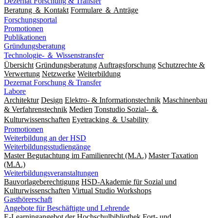
Dezernat Forschung & Transfer
Beratung ＆ Kontakt
Formulare ＆ Anträge
Forschungsportal
Promotionen
Publikationen
Gründungsberatung
Technologie- ＆ Wissenstransfer
Übersicht
Gründungsberatung
Auftragsforschung
Schutzrechte &
Verwertung
Netzwerke
Weiterbildung
Dezernat Forschung & Transfer
Labore
Architektur
Design
Elektro- & Informationstechnik
Maschinenbau
& Verfahrenstechnik
Medien
Tonstudio Sozial- ＆
Kulturwissenschaften
Eyetracking ＆ Usability
Promotionen
Weiterbildung an der HSD
Weiterbildungsstudiengänge
Master Begutachtung im Familienrecht (M.A.)
Master Taxation
(M.A.)
Weiterbildungsveranstaltungen
Bauvorlageberechtigung
HSD-Akademie für Sozial und
Kulturwissenschaften
Virtual Studio Workshops
Gasthörerschaft
Angebote für Beschäftigte und Lehrende
E-Learningangebot der Hochschulbibliothek
Fort- und