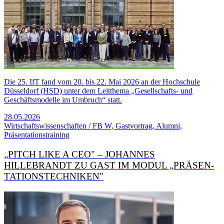
Die 25. IfT fand vom 20. bis 22. Mai 2026 an der Hochschule
Düsseldorf (HSD) unter dem Leitthema „Gesellschafts- und
Geschäftsmodelle im Umbruch“ statt.
28.05.2026
Wirtschaftswissenschaften / FB W, Gastvortrag, Alumni,
Präsentationstraining
„PITCH LIKE A CEO" – JOHANNES
HILLEBRANDT ZU GAST IM MODUL „PRÄSEN­
TATIONS­TECHNIKEN"