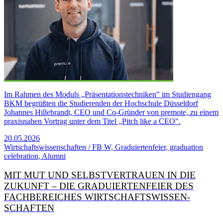
Im Rahmen des Moduls „Präsentationstechniken" im Studiengang
BKM begrüßten die Studierenden der Hochschule Düsseldorf
Johannes Hillebrandt, CEO und Co-Gründer von premote, zu einem
praxisnahen Vortrag unter dem Titel „Pitch like a CEO".
20.05.2026
Wirtschaftswissenschaften / FB W, Graduiertenfeier, graduation
celebration, Alumni
MIT MUT UND SELBST­VERTRAUEN IN DIE
ZUKUNFT – DIE GRADUIERTEN­FEIER DES
FACH­BEREICHES WIRTSCHAFTS­WISSEN­
SCHAFTEN