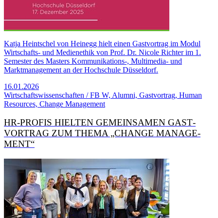
Katja Heintschel von Heinegg hielt einen Gastvortrag im Modul
Wirtschafts- und Medienethik von Prof. Dr. Nicole Richter im 1.
Semester des Masters Kommunikations-, Multimedia- und
Marktmanagement an der Hochschule Düsseldorf.
16.01.2026
Wirtschaftswissenschaften / FB W, Alumni, Gastvortrag, Human
Resources, Change Management
HR-PROFIS HIELTEN GEMEIN­SAMEN GAST­
VORTRAG ZUM THEMA „CHANGE MANAGE­
MENT“