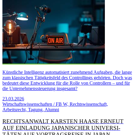
Künstliche Intelligenz automatisiert zunehmend Aufgaben, die lange
zum klassischen Tätigkeitsfeld des Controllings gehörten. Doch was
bedeutet diese Entwicklung für die Rolle von Controllern – und für
die Unternehmenssteuerung insgesamt?
23.03.2026
Wirtschaftswissenschaften / FB W, Rechtswissenschaft,
Arbeitsrecht, Tagung, Alumni
RECHTS­ANWALT KARSTEN HAASE ERNEUT
AUF EINLA­DUNG JAPA­NISCHER UNI­VERSI­
TÄTEN AUF VORTRAGS­REISE IN JAPAN