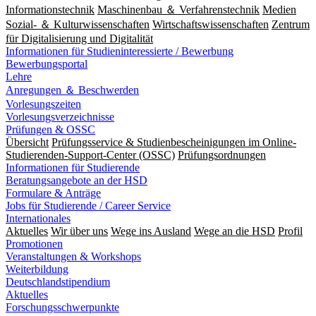
Informationstechnik
Maschinenbau ＆ Verfahrenstechnik
Medien
Sozial- ＆ Kulturwissenschaften
Wirtschaftswissenschaften
Zentrum
für Digitalisierung und Digitalität
Informationen für Studieninteressierte / Bewerbung
Bewerbungsportal
Lehre
Anregungen ＆ Beschwerden
Vorlesungszeiten
Vorlesungsverzeichnisse
Prüfungen & OSSC
Übersicht
Prüfungsservice & Studienbescheinigungen im Online-
Studierenden-Support-Center (OSSC)
Prüfungsordnungen
Informationen für Studierende
Beratungsangebote an der HSD
Formulare & Anträge
Jobs für Studierende / Career Service
Internationales
Aktuelles
Wir über uns
Wege ins Ausland
Wege an die HSD
Profil
Promotionen
Veranstaltungen & Workshops
Weiterbildung
Deutschlandstipendium
Aktuelles
Forschungsschwerpunkte