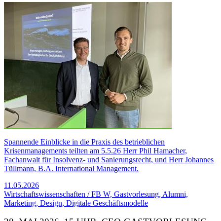
Spannende Einblicke in die Praxis des betrieblichen
Krisenmanagements teilten am 5.5.26 Herr Phil Hamacher,
Fachanwalt für Insolvenz- und Sanierungsrecht, und Herr Johannes
Tüllmann, B.A. International Management.
11.05.2026
Wirtschaftswissenschaften / FB W, Gastvorlesung, Alumni,
Marketing, Design, Digitale Geschäftsmodelle