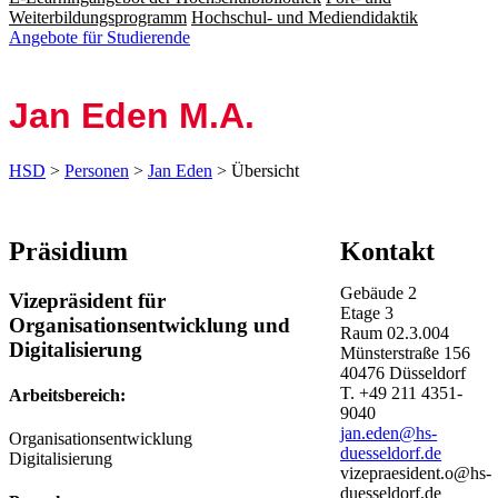
Weiterbildungsprogramm
Hochschul- und Mediendidaktik
Angebote für Studierende
Jan Eden M.A.
HSD
>
Personen
>
Jan Eden
> Übersicht
Präsidium
Kontakt
Gebäude
2
Vizepräsident für
Etage
3
Organisationsentwicklung und
Raum
02.3.004
Digitalisierung
Münsterstraße
156
40476
Düsseldorf
T.
+49 211 4351-
Arbeitsbereich:
9040
jan.eden@hs-
Organisationsentwicklung
duesseldorf.de
Digitalisierung
vizepraesident.o@hs-
duesseldorf.de