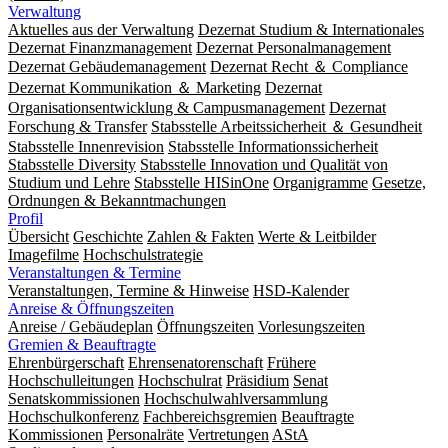
Verwaltung
Aktuelles aus der Verwaltung
Dezernat Studium & Internationales
Dezernat Finanzmanagement
Dezernat Personalmanagement
Dezernat Gebäudemanagement
Dezernat Recht ＆ Compliance
Dezernat Kommunikation ＆ Marketing
Dezernat
Organisationsentwicklung & Campusmanagement
Dezernat
Forschung & Transfer
Stabsstelle Arbeitssicherheit ＆ Gesundheit
Stabsstelle Innenrevision
Stabsstelle In­for­ma­ti­ons­sicher­heit
Stabsstelle Diversity
Stabsstelle Innovation und Qualität von
Studium und Lehre
Stabsstelle HISinOne
Organigramme
Gesetze,
Ordnungen & Bekanntmachungen
Profil
Übersicht
Geschichte
Zahlen & Fakten
Werte & Leitbilder
Imagefilme
Hochschulstrategie
Veranstaltungen & Termine
Veranstaltungen, Termine & Hinweise
HSD-Kalender
Anreise & Öffnungszeiten
Anreise / Gebäudeplan
Öffnungszeiten
Vorlesungszeiten
Gremien & Beauftragte
Ehrenbürgerschaft
Ehrensenatorenschaft
Frühere
Hochschulleitungen
Hochschulrat
Präsidium
Senat
Senatskommissionen
Hochschulwahlversammlung
Hochschulkonferenz
Fachbereichsgremien
Beauftragte
Kommissionen
Personalräte
Vertretungen
AStA