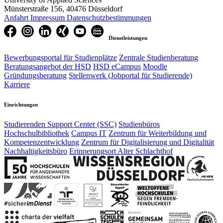
Münsterstraße 156, 40476 Düsseldorf
Anfahrt
Impressum
Datenschutzbestimmungen
Dienstleistungen
Bewerbungsportal für Studienplätze
Zentrale Studienberatung
Beratungsangebot der HSD
HSD eCampus
Moodle
Gründungsberatung
Stellenwerk (Jobportal für Studierende)
Karriere
Einrichtungen
Studierenden Support Center (SSC)
Studienbüros
Hochschulbibliothek
Campus IT
Zentrum für Weiterbildung und
Kompetenzentwicklung
Zentrum für Digitalisierung und Digitalität
Nachhaltigkeitsbüro
Erinnerungsort Alter Schlachthof