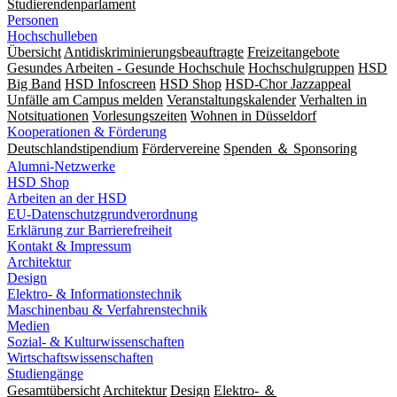
Studierendenparlament
Personen
Hochschulleben
Übersicht
Antidiskriminierungsbeauftragte
Freizeitangebote
Gesundes Arbeiten - Gesunde Hochschule
Hochschulgruppen
HSD
Big Band
HSD Infoscreen
HSD Shop
HSD-Chor Jazzappeal
Unfälle am Campus melden
Veranstaltungskalender
Verhalten in
Notsituationen
Vorlesungszeiten
Wohnen in Düsseldorf
Kooperationen & Förderung
Deutschlandstipendium
Fördervereine
Spenden ＆ Sponsoring
Alumni-Netzwerke
HSD Shop
Arbeiten an der HSD
EU-Datenschutzgrundverordnung
Erklärung zur Barrierefreiheit
Kontakt & Impressum
Architektur
Design
Elektro- & Informationstechnik
Maschinenbau & Verfahrenstechnik
Medien
Sozial- & Kulturwissenschaften
Wirtschaftswissenschaften
Studiengänge
Gesamtübersicht
Architektur
Design
Elektro- ＆