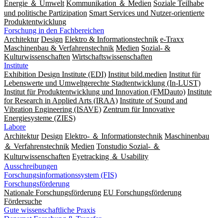
Energie ＆ Umwelt
Kommunikation ＆ Medien
Soziale Teilhabe
und politische Partizipation
Smart Services und Nutzer-orientierte
Produktentwicklung
Forschung in den Fachbereichen
Architektur
Design
Elektro & Informationstechnik
e-Traxx
Maschinenbau & Verfahrenstechnik
Medien
Sozial- &
Kulturwissenschaften
Wirtschaftswissenschaften
Institute
Exhibition Design Institute (EDI)
Institut bild.medien
Institut für
Lebenswerte und Umweltgerechte Stadtentwicklung (In-LUST)
Institut für Produktentwicklung und Innovation (FMDauto)
Institute
for Research in Applied Arts (IRAA)
Institute of Sound and
Vibration Engineering (ISAVE)
Zentrum für Innovative
Energiesysteme (ZIES)
Labore
Architektur
Design
Elektro- ＆ Informationstechnik
Maschinenbau
＆ Verfahrenstechnik
Medien
Tonstudio Sozial- ＆
Kulturwissenschaften
Eyetracking ＆ Usability
Ausschreibungen
Forschungsinformationssystem (FIS)
Forschungsförderung
Nationale Forschungsförderung
EU Forschungsförderung
Fördersuche
Gute wissenschaftliche Praxis