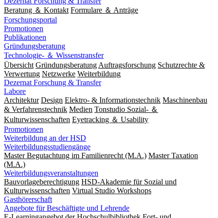
Dezernat Forschung & Transfer
Beratung ＆ Kontakt
Formulare ＆ Anträge
Forschungsportal
Promotionen
Publikationen
Gründungsberatung
Technologie- ＆ Wissenstransfer
Übersicht
Gründungsberatung
Auftragsforschung
Schutzrechte &
Verwertung
Netzwerke
Weiterbildung
Dezernat Forschung & Transfer
Labore
Architektur
Design
Elektro- & Informationstechnik
Maschinenbau
& Verfahrenstechnik
Medien
Tonstudio Sozial- ＆
Kulturwissenschaften
Eyetracking ＆ Usability
Promotionen
Weiterbildung an der HSD
Weiterbildungsstudiengänge
Master Begutachtung im Familienrecht (M.A.)
Master Taxation
(M.A.)
Weiterbildungsveranstaltungen
Bauvorlageberechtigung
HSD-Akademie für Sozial und
Kulturwissenschaften
Virtual Studio Workshops
Gasthörerschaft
Angebote für Beschäftigte und Lehrende
E-Learningangebot der Hochschulbibliothek
Fort- und