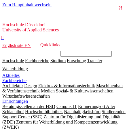
Zum Hauptinhalt wechseln
?!
Hochschule
Hochschule Düsseldorf
Düsseldorf
University of Applied Sciences

Quicklinks
English site
EN
Hochschule
Fachbereiche
Studium
Forschung
Transfer
Weiterbildung
Aktuelles
Fachbereiche
Architektur
Design
Elektro- & Informationstechnik
Maschinenbau
& Verfahrenstechnik
Medien
Sozial- & Kulturwissenschaften
Wirtschaftswissenschaften
Einrichtungen
Beratungsstellen an der HSD
Campus IT
Erinnerungsort Alter
Schlachthof
Hochschulbibliothek
Nachhaltigkeitsbüro
Studierenden
Support Center (SSC)
Zentrum für Digitalisierung und Digitalität
(ZDD)
Zentrum für Weiterbildung und Kompetenzentwicklung
(ZWEK)