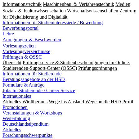
Informationstechnik
Maschinenbau ＆ Verfahrenstechnik
Medien
Sozial- ＆ Kulturwissenschaften
Wirtschaftswissenschaften
Zentrum
für Digitalisierung und Digitalität
Informationen für Studieninteressierte / Bewerbung
Bewerbungsportal
Lehre
Anregungen ＆ Beschwerden
Vorlesungszeiten
Vorlesungsverzeichnisse
Prüfungen & OSSC
Übersicht
Prüfungsservice & Studienbescheinigungen im Online-
Studierenden-Support-Center (OSSC)
Prüfungsordnungen
Informationen für Studierende
Beratungsangebote an der HSD
Formulare & Anträge
Jobs für Studierende / Career Service
Internationales
Aktuelles
Wir über uns
Wege ins Ausland
Wege an die HSD
Profil
Promotionen
Veranstaltungen & Workshops
Weiterbildung
Deutschlandstipendium
Aktuelles
Forschungsschwerpunkte