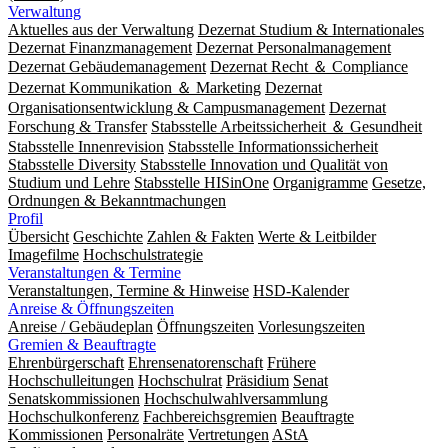
Verwaltung
Aktuelles aus der Verwaltung
Dezernat Studium & Internationales
Dezernat Finanzmanagement
Dezernat Personalmanagement
Dezernat Gebäudemanagement
Dezernat Recht ＆ Compliance
Dezernat Kommunikation ＆ Marketing
Dezernat
Organisationsentwicklung & Campusmanagement
Dezernat
Forschung & Transfer
Stabsstelle Arbeitssicherheit ＆ Gesundheit
Stabsstelle Innenrevision
Stabsstelle In­for­ma­ti­ons­sicher­heit
Stabsstelle Diversity
Stabsstelle Innovation und Qualität von
Studium und Lehre
Stabsstelle HISinOne
Organigramme
Gesetze,
Ordnungen & Bekanntmachungen
Profil
Übersicht
Geschichte
Zahlen & Fakten
Werte & Leitbilder
Imagefilme
Hochschulstrategie
Veranstaltungen & Termine
Veranstaltungen, Termine & Hinweise
HSD-Kalender
Anreise & Öffnungszeiten
Anreise / Gebäudeplan
Öffnungszeiten
Vorlesungszeiten
Gremien & Beauftragte
Ehrenbürgerschaft
Ehrensenatorenschaft
Frühere
Hochschulleitungen
Hochschulrat
Präsidium
Senat
Senatskommissionen
Hochschulwahlversammlung
Hochschulkonferenz
Fachbereichsgremien
Beauftragte
Kommissionen
Personalräte
Vertretungen
AStA