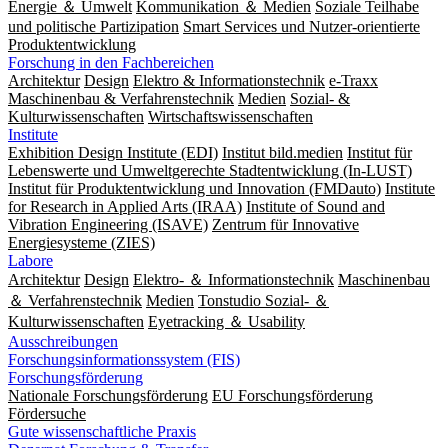
Energie ＆ Umwelt
Kommunikation ＆ Medien
Soziale Teilhabe
und politische Partizipation
Smart Services und Nutzer-orientierte
Produktentwicklung
Forschung in den Fachbereichen
Architektur
Design
Elektro & Informationstechnik
e-Traxx
Maschinenbau & Verfahrenstechnik
Medien
Sozial- &
Kulturwissenschaften
Wirtschaftswissenschaften
Institute
Exhibition Design Institute (EDI)
Institut bild.medien
Institut für
Lebenswerte und Umweltgerechte Stadtentwicklung (In-LUST)
Institut für Produktentwicklung und Innovation (FMDauto)
Institute
for Research in Applied Arts (IRAA)
Institute of Sound and
Vibration Engineering (ISAVE)
Zentrum für Innovative
Energiesysteme (ZIES)
Labore
Architektur
Design
Elektro- ＆ Informationstechnik
Maschinenbau
＆ Verfahrenstechnik
Medien
Tonstudio Sozial- ＆
Kulturwissenschaften
Eyetracking ＆ Usability
Ausschreibungen
Forschungsinformationssystem (FIS)
Forschungsförderung
Nationale Forschungsförderung
EU Forschungsförderung
Fördersuche
Gute wissenschaftliche Praxis