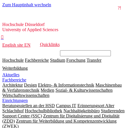
Zum Hauptinhalt wechseln
?!
Hochschule
Hochschule Düsseldorf
Düsseldorf
University of Applied Sciences

Quicklinks
English site
EN
Hochschule
Fachbereiche
Studium
Forschung
Transfer
Weiterbildung
Aktuelles
Fachbereiche
Architektur
Design
Elektro- & Informationstechnik
Maschinenbau
& Verfahrenstechnik
Medien
Sozial- & Kulturwissenschaften
Wirtschaftswissenschaften
Einrichtungen
Beratungsstellen an der HSD
Campus IT
Erinnerungsort Alter
Schlachthof
Hochschulbibliothek
Nachhaltigkeitsbüro
Studierenden
Support Center (SSC)
Zentrum für Digitalisierung und Digitalität
(ZDD)
Zentrum für Weiterbildung und Kompetenzentwicklung
(ZWEK)