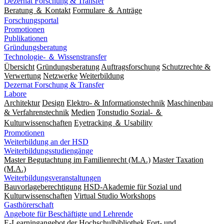
Dezernat Forschung & Transfer
Beratung ＆ Kontakt
Formulare ＆ Anträge
Forschungsportal
Promotionen
Publikationen
Gründungsberatung
Technologie- ＆ Wissenstransfer
Übersicht
Gründungsberatung
Auftragsforschung
Schutzrechte &
Verwertung
Netzwerke
Weiterbildung
Dezernat Forschung & Transfer
Labore
Architektur
Design
Elektro- & Informationstechnik
Maschinenbau
& Verfahrenstechnik
Medien
Tonstudio Sozial- ＆
Kulturwissenschaften
Eyetracking ＆ Usability
Promotionen
Weiterbildung an der HSD
Weiterbildungsstudiengänge
Master Begutachtung im Familienrecht (M.A.)
Master Taxation
(M.A.)
Weiterbildungsveranstaltungen
Bauvorlageberechtigung
HSD-Akademie für Sozial und
Kulturwissenschaften
Virtual Studio Workshops
Gasthörerschaft
Angebote für Beschäftigte und Lehrende
E-Learningangebot der Hochschulbibliothek
Fort- und