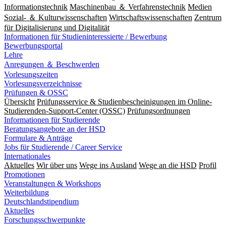
Informationstechnik
Maschinenbau ＆ Verfahrenstechnik
Medien
Sozial- ＆ Kulturwissenschaften
Wirtschaftswissenschaften
Zentrum
für Digitalisierung und Digitalität
Informationen für Studieninteressierte / Bewerbung
Bewerbungsportal
Lehre
Anregungen ＆ Beschwerden
Vorlesungszeiten
Vorlesungsverzeichnisse
Prüfungen & OSSC
Übersicht
Prüfungsservice & Studienbescheinigungen im Online-
Studierenden-Support-Center (OSSC)
Prüfungsordnungen
Informationen für Studierende
Beratungsangebote an der HSD
Formulare & Anträge
Jobs für Studierende / Career Service
Internationales
Aktuelles
Wir über uns
Wege ins Ausland
Wege an die HSD
Profil
Promotionen
Veranstaltungen & Workshops
Weiterbildung
Deutschlandstipendium
Aktuelles
Forschungsschwerpunkte