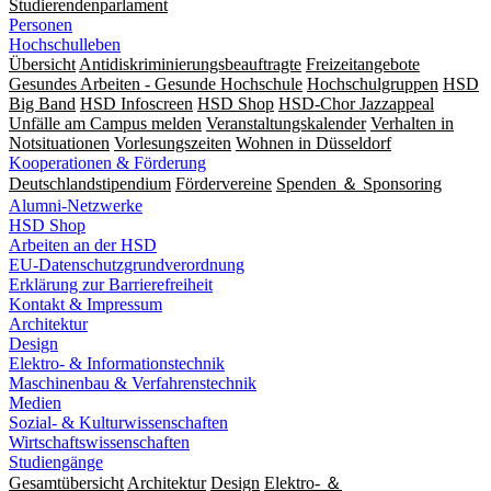
Studierendenparlament
Personen
Hochschulleben
Übersicht
Antidiskriminierungsbeauftragte
Freizeitangebote
Gesundes Arbeiten - Gesunde Hochschule
Hochschulgruppen
HSD
Big Band
HSD Infoscreen
HSD Shop
HSD-Chor Jazzappeal
Unfälle am Campus melden
Veranstaltungskalender
Verhalten in
Notsituationen
Vorlesungszeiten
Wohnen in Düsseldorf
Kooperationen & Förderung
Deutschlandstipendium
Fördervereine
Spenden ＆ Sponsoring
Alumni-Netzwerke
HSD Shop
Arbeiten an der HSD
EU-Datenschutzgrundverordnung
Erklärung zur Barrierefreiheit
Kontakt & Impressum
Architektur
Design
Elektro- & Informationstechnik
Maschinenbau & Verfahrenstechnik
Medien
Sozial- & Kulturwissenschaften
Wirtschaftswissenschaften
Studiengänge
Gesamtübersicht
Architektur
Design
Elektro- ＆