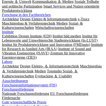
Energie ＆ Umwelt
Kommunikation ＆ Medien
Soziale Teilhabe
und politische Partizipation
Smart Services und Nutzer-orientierte
Produktentwicklung
Forschung in den Fachbereichen
Architektur
Design
Elektro & Informationstechnik
e-Traxx
Maschinenbau & Verfahrenstechnik
Medien
Sozial- &
Kulturwissenschaften
Wirtschaftswissenschaften
Institute
Exhibition Design Institute (EDI)
Institut bild.medien
Institut für
Lebenswerte und Umweltgerechte Stadtentwicklung (In-LUST)
Institut für Produktentwicklung und Innovation (FMDauto)
Institute
for Research in Applied Arts (IRAA)
Institute of Sound and
Vibration Engineering (ISAVE)
Zentrum für Innovative
Energiesysteme (ZIES)
Labore
Architektur
Design
Elektro- ＆ Informationstechnik
Maschinenbau
＆ Verfahrenstechnik
Medien
Tonstudio Sozial- ＆
Kulturwissenschaften
Eyetracking ＆ Usability
Ausschreibungen
Forschungsinformationssystem (FIS)
Forschungsförderung
Nationale Forschungsförderung
EU Forschungsförderung
Fördersuche
Gute wissenschaftliche Praxis