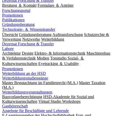
Dezernat Forschung & Transfer
Beratung ＆ Kontakt
Formulare ＆ Anträge
Forschungsportal
Promotionen
Publikationen
Gründungsberatung
Technologie- ＆ Wissenstransfer
Übersicht
Gründungsberatung
Auftragsforschung
Schutzrechte &
Verwertung
Netzwerke
Weiterbildung
Dezernat Forschung & Transfer
Labore
Architektur
Design
Elektro- & Informationstechnik
Maschinenbau
& Verfahrenstechnik
Medien
Tonstudio Sozial- ＆
Kulturwissenschaften
Eyetracking ＆ Usability
Promotionen
Weiterbildung an der HSD
Weiterbildungsstudiengänge
Master Begutachtung im Familienrecht (M.A.)
Master Taxation
(M.A.)
Weiterbildungsveranstaltungen
Bauvorlageberechtigung
HSD-Akademie für Sozial und
Kulturwissenschaften
Virtual Studio Workshops
Gasthörerschaft
Angebote für Beschäftigte und Lehrende
E-Learningangebot der Hochschulbibliothek
Fort- und