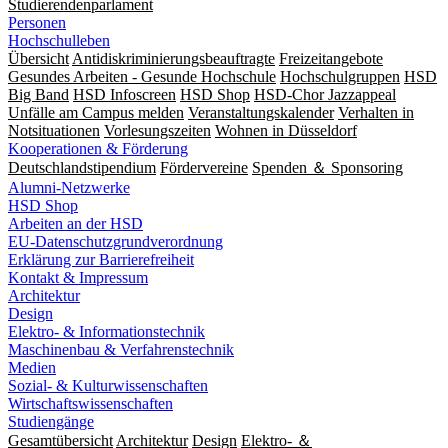
Studierendenparlament
Personen
Hochschulleben
Übersicht
Antidiskriminierungsbeauftragte
Freizeitangebote
Gesundes Arbeiten - Gesunde Hochschule
Hochschulgruppen
HSD
Big Band
HSD Infoscreen
HSD Shop
HSD-Chor Jazzappeal
Unfälle am Campus melden
Veranstaltungskalender
Verhalten in
Notsituationen
Vorlesungszeiten
Wohnen in Düsseldorf
Kooperationen & Förderung
Deutschlandstipendium
Fördervereine
Spenden ＆ Sponsoring
Alumni-Netzwerke
HSD Shop
Arbeiten an der HSD
EU-Datenschutzgrundverordnung
Erklärung zur Barrierefreiheit
Kontakt & Impressum
Architektur
Design
Elektro- & Informationstechnik
Maschinenbau & Verfahrenstechnik
Medien
Sozial- & Kulturwissenschaften
Wirtschaftswissenschaften
Studiengänge
Gesamtübersicht
Architektur
Design
Elektro- ＆