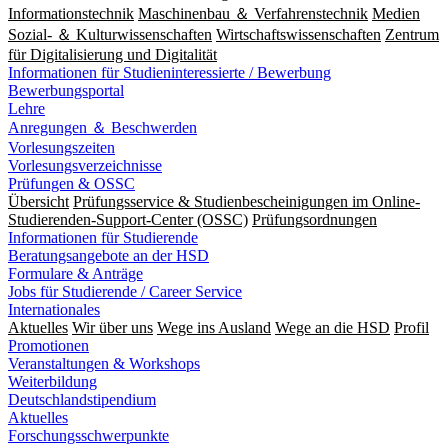
Informationstechnik
Maschinenbau ＆ Verfahrenstechnik
Medien
Sozial- ＆ Kulturwissenschaften
Wirtschaftswissenschaften
Zentrum
für Digitalisierung und Digitalität
Informationen für Studieninteressierte / Bewerbung
Bewerbungsportal
Lehre
Anregungen ＆ Beschwerden
Vorlesungszeiten
Vorlesungsverzeichnisse
Prüfungen & OSSC
Übersicht
Prüfungsservice & Studienbescheinigungen im Online-
Studierenden-Support-Center (OSSC)
Prüfungsordnungen
Informationen für Studierende
Beratungsangebote an der HSD
Formulare & Anträge
Jobs für Studierende / Career Service
Internationales
Aktuelles
Wir über uns
Wege ins Ausland
Wege an die HSD
Profil
Promotionen
Veranstaltungen & Workshops
Weiterbildung
Deutschlandstipendium
Aktuelles
Forschungsschwerpunkte