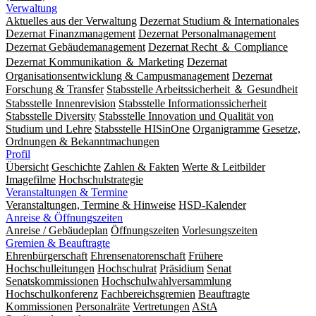
Verwaltung
Aktuelles aus der Verwaltung
Dezernat Studium & Internationales
Dezernat Finanzmanagement
Dezernat Personalmanagement
Dezernat Gebäudemanagement
Dezernat Recht ＆ Compliance
Dezernat Kommunikation ＆ Marketing
Dezernat
Organisationsentwicklung & Campusmanagement
Dezernat
Forschung & Transfer
Stabsstelle Arbeitssicherheit ＆ Gesundheit
Stabsstelle Innenrevision
Stabsstelle In­for­ma­ti­ons­sicher­heit
Stabsstelle Diversity
Stabsstelle Innovation und Qualität von
Studium und Lehre
Stabsstelle HISinOne
Organigramme
Gesetze,
Ordnungen & Bekanntmachungen
Profil
Übersicht
Geschichte
Zahlen & Fakten
Werte & Leitbilder
Imagefilme
Hochschulstrategie
Veranstaltungen & Termine
Veranstaltungen, Termine & Hinweise
HSD-Kalender
Anreise & Öffnungszeiten
Anreise / Gebäudeplan
Öffnungszeiten
Vorlesungszeiten
Gremien & Beauftragte
Ehrenbürgerschaft
Ehrensenatorenschaft
Frühere
Hochschulleitungen
Hochschulrat
Präsidium
Senat
Senatskommissionen
Hochschulwahlversammlung
Hochschulkonferenz
Fachbereichsgremien
Beauftragte
Kommissionen
Personalräte
Vertretungen
AStA