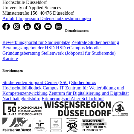
Hochschule Düsseldorf
University of Applied Sciences
Münsterstraße 156, 40476 Düsseldorf
Anfahrt
Impressum
Datenschutzbestimmungen
Dienstleistungen
Bewerbungsportal für Studienplätze
Zentrale Studienberatung
Beratungsangebot der HSD
HSD eCampus
Moodle
Gründungsberatung
Stellenwerk (Jobportal für Studierende)
Karriere
Einrichtungen
Studierenden Support Center (SSC)
Studienbüros
Hochschulbibliothek
Campus IT
Zentrum für Weiterbildung und
Kompetenzentwicklung
Zentrum für Digitalisierung und Digitalität
Nachhaltigkeitsbüro
Erinnerungsort Alter Schlachthof