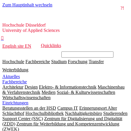
Zum Hauptinhalt wechseln
?!
Hochschule
Hochschule Düsseldorf
Düsseldorf
University of Applied Sciences

Quicklinks
English site
EN
Hochschule
Fachbereiche
Studium
Forschung
Transfer
Weiterbildung
Aktuelles
Fachbereiche
Architektur
Design
Elektro- & Informationstechnik
Maschinenbau
& Verfahrenstechnik
Medien
Sozial- & Kulturwissenschaften
Wirtschaftswissenschaften
Einrichtungen
Beratungsstellen an der HSD
Campus IT
Erinnerungsort Alter
Schlachthof
Hochschulbibliothek
Nachhaltigkeitsbüro
Studierenden
Support Center (SSC)
Zentrum für Digitalisierung und Digitalität
(ZDD)
Zentrum für Weiterbildung und Kompetenzentwicklung
(ZWEK)