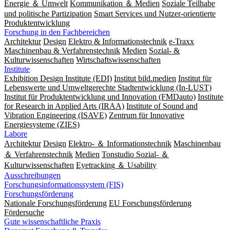
Energie ＆ Umwelt
Kommunikation ＆ Medien
Soziale Teilhabe
und politische Partizipation
Smart Services und Nutzer-orientierte
Produktentwicklung
Forschung in den Fachbereichen
Architektur
Design
Elektro & Informationstechnik
e-Traxx
Maschinenbau & Verfahrenstechnik
Medien
Sozial- &
Kulturwissenschaften
Wirtschaftswissenschaften
Institute
Exhibition Design Institute (EDI)
Institut bild.medien
Institut für
Lebenswerte und Umweltgerechte Stadtentwicklung (In-LUST)
Institut für Produktentwicklung und Innovation (FMDauto)
Institute
for Research in Applied Arts (IRAA)
Institute of Sound and
Vibration Engineering (ISAVE)
Zentrum für Innovative
Energiesysteme (ZIES)
Labore
Architektur
Design
Elektro- ＆ Informationstechnik
Maschinenbau
＆ Verfahrenstechnik
Medien
Tonstudio Sozial- ＆
Kulturwissenschaften
Eyetracking ＆ Usability
Ausschreibungen
Forschungsinformationssystem (FIS)
Forschungsförderung
Nationale Forschungsförderung
EU Forschungsförderung
Fördersuche
Gute wissenschaftliche Praxis