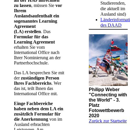
an der HSD anrechnen
Studierenden,
zu lassen
, müssen Sie
vor
die aktuell im
Ihrem
Ausland sind)
Auslandsaufenthalt ein
Länderinformat
sogenanntes Learning
des DAAD
Agreement
(LA) erstellen
. Das
Formular für das
Learning Agreement
erhalten Sie vom
International Office nach
Ihrer Nominierung an der
Partnerhochschule.
Das LA besprechen Sie mit
der
zuständigen Person
Ihres Fachbereichs
. Wer
das ist, teilt Ihnen das
Philipp Weber
International Office mit.
"Connecting with
the World" - 3.
Einge Fachbereiche
Platz
haben neben dem LA ein
Fotowettbewerb
zusätzlich Formular für
2020
die Anerkennung
von im
Zurück zur Startseite
Ausland erbrachten
Leistungen. Am