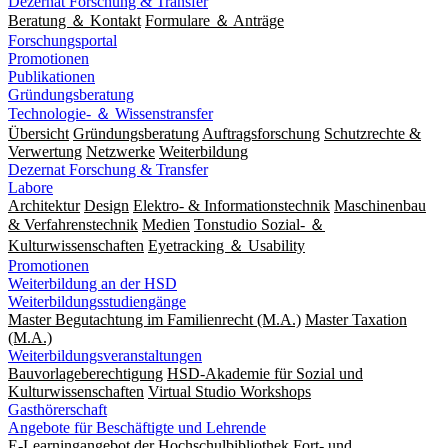
Dezernat Forschung & Transfer
Beratung ＆ Kontakt
Formulare ＆ Anträge
Forschungsportal
Promotionen
Publikationen
Gründungsberatung
Technologie- ＆ Wissenstransfer
Übersicht
Gründungsberatung
Auftragsforschung
Schutzrechte &
Verwertung
Netzwerke
Weiterbildung
Dezernat Forschung & Transfer
Labore
Architektur
Design
Elektro- & Informationstechnik
Maschinenbau
& Verfahrenstechnik
Medien
Tonstudio Sozial- ＆
Kulturwissenschaften
Eyetracking ＆ Usability
Promotionen
Weiterbildung an der HSD
Weiterbildungsstudiengänge
Master Begutachtung im Familienrecht (M.A.)
Master Taxation
(M.A.)
Weiterbildungsveranstaltungen
Bauvorlageberechtigung
HSD-Akademie für Sozial und
Kulturwissenschaften
Virtual Studio Workshops
Gasthörerschaft
Angebote für Beschäftigte und Lehrende
E-Learningangebot der Hochschulbibliothek
Fort- und