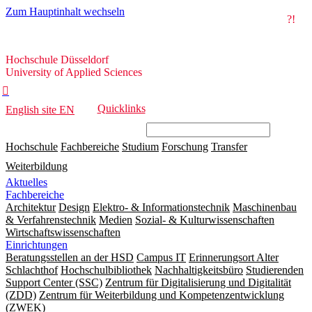
Zum Hauptinhalt wechseln
?!
Hochschule
Hochschule Düsseldorf
Düsseldorf
University of Applied Sciences

Quicklinks
English site
EN
Hochschule
Fachbereiche
Studium
Forschung
Transfer
Weiterbildung
Aktuelles
Fachbereiche
Architektur
Design
Elektro- & Informationstechnik
Maschinenbau
& Verfahrenstechnik
Medien
Sozial- & Kulturwissenschaften
Wirtschaftswissenschaften
Einrichtungen
Beratungsstellen an der HSD
Campus IT
Erinnerungsort Alter
Schlachthof
Hochschulbibliothek
Nachhaltigkeitsbüro
Studierenden
Support Center (SSC)
Zentrum für Digitalisierung und Digitalität
(ZDD)
Zentrum für Weiterbildung und Kompetenzentwicklung
(ZWEK)