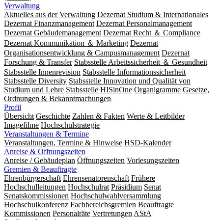
Verwaltung
Aktuelles aus der Verwaltung
Dezernat Studium & Internationales
Dezernat Finanzmanagement
Dezernat Personalmanagement
Dezernat Gebäudemanagement
Dezernat Recht ＆ Compliance
Dezernat Kommunikation ＆ Marketing
Dezernat
Organisationsentwicklung & Campusmanagement
Dezernat
Forschung & Transfer
Stabsstelle Arbeitssicherheit ＆ Gesundheit
Stabsstelle Innenrevision
Stabsstelle In­for­ma­ti­ons­sicher­heit
Stabsstelle Diversity
Stabsstelle Innovation und Qualität von
Studium und Lehre
Stabsstelle HISinOne
Organigramme
Gesetze,
Ordnungen & Bekanntmachungen
Profil
Übersicht
Geschichte
Zahlen & Fakten
Werte & Leitbilder
Imagefilme
Hochschulstrategie
Veranstaltungen & Termine
Veranstaltungen, Termine & Hinweise
HSD-Kalender
Anreise & Öffnungszeiten
Anreise / Gebäudeplan
Öffnungszeiten
Vorlesungszeiten
Gremien & Beauftragte
Ehrenbürgerschaft
Ehrensenatorenschaft
Frühere
Hochschulleitungen
Hochschulrat
Präsidium
Senat
Senatskommissionen
Hochschulwahlversammlung
Hochschulkonferenz
Fachbereichsgremien
Beauftragte
Kommissionen
Personalräte
Vertretungen
AStA