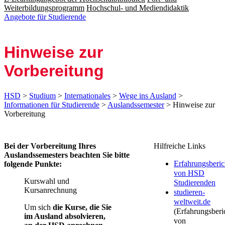
Weiterbildungsprogramm
Hochschul- und Mediendidaktik
Angebote für Studierende
Hinweise zur
Vorbereitung
HSD
>
Studium
>
Internationales
>
Wege ins Ausland
>
Informationen für Studierende
>
Auslandssemester
> Hinweise zur
Vorbereitung
​​Bei der Vorbereitung Ihres
Hilfreiche Links
Auslandssemesters beachten Sie bitte
Erfahrungsberic
folgende Punkte:
von HSD
Kurswahl und
Studierenden
Kursanrechnung
studieren-
weltweit.de
Um sich
die Kurse, die Sie
(Erfahrungsberi
im Ausland absolvieren,
von