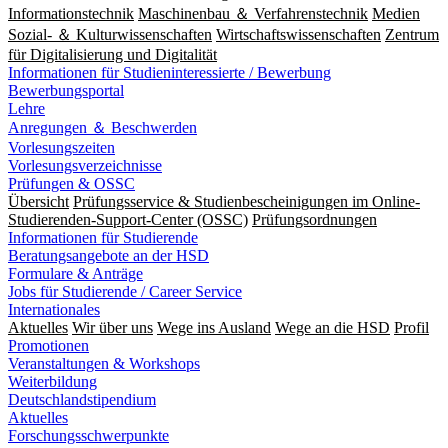
Informationstechnik
Maschinenbau ＆ Verfahrenstechnik
Medien
Sozial- ＆ Kulturwissenschaften
Wirtschaftswissenschaften
Zentrum
für Digitalisierung und Digitalität
Informationen für Studieninteressierte / Bewerbung
Bewerbungsportal
Lehre
Anregungen ＆ Beschwerden
Vorlesungszeiten
Vorlesungsverzeichnisse
Prüfungen & OSSC
Übersicht
Prüfungsservice & Studienbescheinigungen im Online-
Studierenden-Support-Center (OSSC)
Prüfungsordnungen
Informationen für Studierende
Beratungsangebote an der HSD
Formulare & Anträge
Jobs für Studierende / Career Service
Internationales
Aktuelles
Wir über uns
Wege ins Ausland
Wege an die HSD
Profil
Promotionen
Veranstaltungen & Workshops
Weiterbildung
Deutschlandstipendium
Aktuelles
Forschungsschwerpunkte