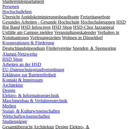
Studierendenparlament
Personen
Hochschulleben
Übersicht
Antidiskriminierungsbeauftragte
Freizeitangebote
Gesundes Arbeiten - Gesunde Hochschule
Hochschulgruppen
HSD
Big Band
HSD Infoscreen
HSD Shop
HSD-Chor Jazzappeal
Unfälle am Campus melden
Veranstaltungskalender
Verhalten in
Notsituationen
Vorlesungszeiten
Wohnen in Düsseldorf
Kooperationen & Förderung
Deutschlandstipendium
Fördervereine
Spenden ＆ Sponsoring
Alumni-Netzwerke
HSD Shop
Arbeiten an der HSD
EU-Datenschutzgrundverordnung
Erklärung zur Barrierefreiheit
Kontakt & Impressum
Architektur
Design
Elektro- & Informationstechnik
Maschinenbau & Verfahrenstechnik
Medien
Sozial- & Kulturwissenschaften
Wirtschaftswissenschaften
Studiengänge
Gesamtübersicht
Architektur
Design
Elektro- ＆