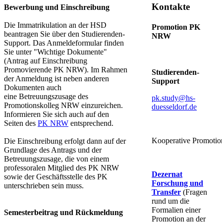
Kontakte
Bewerbung und Einschreibung
Die Immatrikulation an der HSD
Promotion PK
beantragen Sie über den Studierenden-
NRW​
Support. Das Anmeldeformular finden
Sie unter "Wichtige Dokumente"
(Antrag auf Einschreibung
Promovierende P​K NRW​). Im Rahmen
Studierenden-
der Anmeldung ist neben anderen
Support
Dokumenten auch
eine Betreuungszusage des
pk.study@hs-
Promotionskolleg NRW einzureichen.
duesseldorf.de
Informieren Sie sich auch auf den
Seiten des
PK N​RW​
entsprechend.
Kooperative Promotion​​​
Die Einschreibung erfolgt dann auf der
Grundlage des Antrags und der
Betreuungszusage, die von einem
professoralen Mitglied des PK NRW
Dezernat
sowie der Geschäftsstelle des PK
Forschung und
unterschrieben sein muss.
Transfer
(Fragen
rund um die
Formalien einer
Semesterbeitrag und Rückmeldung
Promotion an der