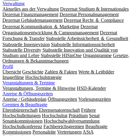
Verwaltung
Aktuelles aus der Verwaltung
Dezernat Studium & Internationales
Dezernat Finanzmanagement
Dezernat Personalmanagement
Dezernat Gebäudemanagement
Dezernat Recht ＆ Compliance
Dezernat Kommunikation ＆ Marketing
Dezernat
Organisationsentwicklung & Campusmanagement
Dezernat
Forschung & Transfer
Stabsstelle Arbeitssicherheit ＆ Gesundheit
Stabsstelle Innenrevision
Stabsstelle In­for­ma­ti­ons­sicher­heit
Stabsstelle Diversity
Stabsstelle Innovation und Qualität von
Studium und Lehre
Stabsstelle HISinOne
Organigramme
Gesetze,
Ordnungen & Bekanntmachungen
Profil
Übersicht
Geschichte
Zahlen & Fakten
Werte & Leitbilder
Imagefilme
Hochschulstrategie
Veranstaltungen & Termine
Veranstaltungen, Termine & Hinweise
HSD-Kalender
Anreise & Öffnungszeiten
Anreise / Gebäudeplan
Öffnungszeiten
Vorlesungszeiten
Gremien & Beauftragte
Ehrenbürgerschaft
Ehrensenatorenschaft
Frühere
Hochschulleitungen
Hochschulrat
Präsidium
Senat
Senatskommissionen
Hochschulwahlversammlung
Hochschulkonferenz
Fachbereichsgremien
Beauftragte
Kommissionen
Personalräte
Vertretungen
AStA