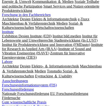
Energie ＆ Umwelt
Kommunikation ＆ Medien
Soziale Teilhabe
und politische Partizipation
Smart Services und Nutzer-orientierte
Produktentwicklung
Forschung in den Fachbereichen
Architektur
Design
Elektro & Informationstechnik
e-Traxx
Maschinenbau & Verfahrenstechnik
Medien
Sozial- &
Kulturwissenschaften
Wirtschaftswissenschaften
Institute
Exhibition Design Institute (EDI)
Institut bild.medien
Institut für
Lebenswerte und Umweltgerechte Stadtentwicklung (In-LUST)
Institut für Produktentwicklung und Innovation (FMDauto)
Institute
for Research in Applied Arts (IRAA)
Institute of Sound and
Vibration Engineering (ISAVE)
Zentrum für Innovative
Energiesysteme (ZIES)
Labore
Architektur
Design
Elektro- ＆ Informationstechnik
Maschinenbau
＆ Verfahrenstechnik
Medien
Tonstudio Sozial- ＆
Kulturwissenschaften
Eyetracking ＆ Usability
Ausschreibungen
Forschungsinformationssystem (FIS)
Forschungsförderung
Nationale Forschungsförderung
EU Forschungsförderung
Fördersuche
Gute wissenschaftliche Praxis