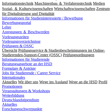
Informationstechnik
Maschinenbau ＆ Verfahrenstechnik
Medien
Sozial- ＆ Kulturwissenschaften
Wirtschaftswissenschaften
Zentrum
für Digitalisierung und Digitalität
Informationen für Studieninteressierte / Bewerbung
Bewerbungsportal
Lehre
Anregungen ＆ Beschwerden
Vorlesungszeiten
Vorlesungsverzeichnisse
Prüfungen & OSSC
Übersicht
Prüfungsservice & Studienbescheinigungen im Online-
Studierenden-Support-Center (OSSC)
Prüfungsordnungen
Informationen für Studierende
Beratungsangebote an der HSD
Formulare & Anträge
Jobs für Studierende / Career Service
Internationales
Aktuelles
Wir über uns
Wege ins Ausland
Wege an die HSD
Profil
Promotionen
Veranstaltungen & Workshops
Weiterbildung
Deutschlandstipendium
Aktuelles
Forschungsschwerpunkte