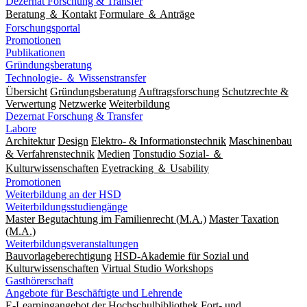
Dezernat Forschung & Transfer
Beratung ＆ Kontakt
Formulare ＆ Anträge
Forschungsportal
Promotionen
Publikationen
Gründungsberatung
Technologie- ＆ Wissenstransfer
Übersicht
Gründungsberatung
Auftragsforschung
Schutzrechte &
Verwertung
Netzwerke
Weiterbildung
Dezernat Forschung & Transfer
Labore
Architektur
Design
Elektro- & Informationstechnik
Maschinenbau
& Verfahrenstechnik
Medien
Tonstudio Sozial- ＆
Kulturwissenschaften
Eyetracking ＆ Usability
Promotionen
Weiterbildung an der HSD
Weiterbildungsstudiengänge
Master Begutachtung im Familienrecht (M.A.)
Master Taxation
(M.A.)
Weiterbildungsveranstaltungen
Bauvorlageberechtigung
HSD-Akademie für Sozial und
Kulturwissenschaften
Virtual Studio Workshops
Gasthörerschaft
Angebote für Beschäftigte und Lehrende
E-Learningangebot der Hochschulbibliothek
Fort- und