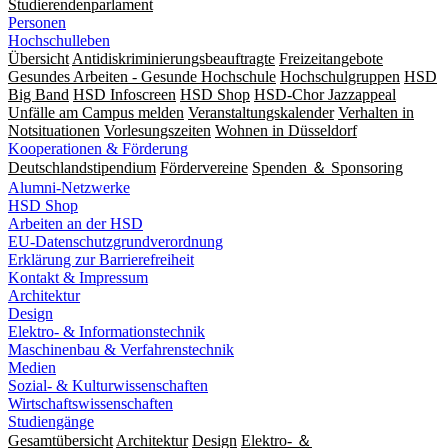
Studierendenparlament
Personen
Hochschulleben
Übersicht
Antidiskriminierungsbeauftragte
Freizeitangebote
Gesundes Arbeiten - Gesunde Hochschule
Hochschulgruppen
HSD
Big Band
HSD Infoscreen
HSD Shop
HSD-Chor Jazzappeal
Unfälle am Campus melden
Veranstaltungskalender
Verhalten in
Notsituationen
Vorlesungszeiten
Wohnen in Düsseldorf
Kooperationen & Förderung
Deutschlandstipendium
Fördervereine
Spenden ＆ Sponsoring
Alumni-Netzwerke
HSD Shop
Arbeiten an der HSD
EU-Datenschutzgrundverordnung
Erklärung zur Barrierefreiheit
Kontakt & Impressum
Architektur
Design
Elektro- & Informationstechnik
Maschinenbau & Verfahrenstechnik
Medien
Sozial- & Kulturwissenschaften
Wirtschaftswissenschaften
Studiengänge
Gesamtübersicht
Architektur
Design
Elektro- ＆