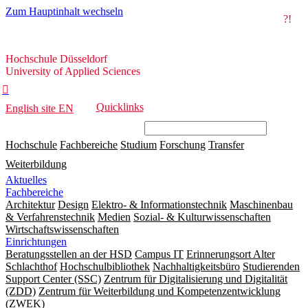
Zum Hauptinhalt wechseln
?!
Hochschule
Hochschule Düsseldorf
Düsseldorf
University of Applied Sciences

Quicklinks
English site
EN
Hochschule
Fachbereiche
Studium
Forschung
Transfer
Weiterbildung
Aktuelles
Fachbereiche
Architektur
Design
Elektro- & Informationstechnik
Maschinenbau
& Verfahrenstechnik
Medien
Sozial- & Kulturwissenschaften
Wirtschaftswissenschaften
Einrichtungen
Beratungsstellen an der HSD
Campus IT
Erinnerungsort Alter
Schlachthof
Hochschulbibliothek
Nachhaltigkeitsbüro
Studierenden
Support Center (SSC)
Zentrum für Digitalisierung und Digitalität
(ZDD)
Zentrum für Weiterbildung und Kompetenzentwicklung
(ZWEK)