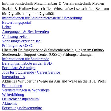
Informationstechnik
Maschinenbau ＆ Verfahrenstechnik
Medien
Sozial- ＆ Kulturwissenschaften
Wirtschaftswissenschaften
Zentrum
für Digitalisierung und Digitalität
Informationen für Studieninteressierte / Bewerbung
Bewerbungsportal
Lehre
Anregungen ＆ Beschwerden
Vorlesungszeiten
Vorlesungsverzeichnisse
Prüfungen & OSSC
Übersicht
Prüfungsservice & Studienbescheinigungen im Online-
Studierenden-Support-Center (OSSC)
Prüfungsordnungen
Informationen für Studierende
Beratungsangebote an der HSD
Formulare & Anträge
Jobs für Studierende / Career Service
Internationales
Aktuelles
Wir über uns
Wege ins Ausland
Wege an die HSD
Profil
Promotionen
Veranstaltungen & Workshops
Weiterbildung
Deutschlandstipendium
Aktuelles
Forschungsschwerpunkte