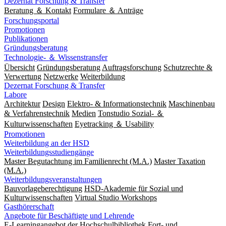
Dezernat Forschung & Transfer
Beratung ＆ Kontakt
Formulare ＆ Anträge
Forschungsportal
Promotionen
Publikationen
Gründungsberatung
Technologie- ＆ Wissenstransfer
Übersicht
Gründungsberatung
Auftragsforschung
Schutzrechte &
Verwertung
Netzwerke
Weiterbildung
Dezernat Forschung & Transfer
Labore
Architektur
Design
Elektro- & Informationstechnik
Maschinenbau
& Verfahrenstechnik
Medien
Tonstudio Sozial- ＆
Kulturwissenschaften
Eyetracking ＆ Usability
Promotionen
Weiterbildung an der HSD
Weiterbildungsstudiengänge
Master Begutachtung im Familienrecht (M.A.)
Master Taxation
(M.A.)
Weiterbildungsveranstaltungen
Bauvorlageberechtigung
HSD-Akademie für Sozial und
Kulturwissenschaften
Virtual Studio Workshops
Gasthörerschaft
Angebote für Beschäftigte und Lehrende
E-Learningangebot der Hochschulbibliothek
Fort- und