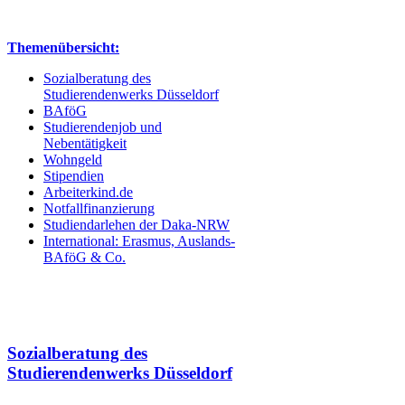
Themenüb​ersicht:
Sozialber​atung des
Studierendenwerks Düsseldorf​
BAföG​
Studierendenjob und
Nebentätigkeit​
Wohngeld​
Stipendien​
Arbeiterkind.de
Notfallfinanzierung​
Studiendarlehen der Daka-NRW
International: Erasmus, Au​slands-
BAföG & Co.​
Sozialberatung des
Studierendenwerks Düsseldorf​