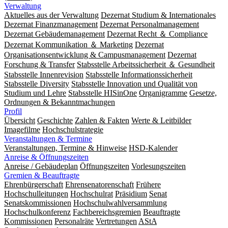
Verwaltung
Aktuelles aus der Verwaltung
Dezernat Studium & Internationales
Dezernat Finanzmanagement
Dezernat Personalmanagement
Dezernat Gebäudemanagement
Dezernat Recht ＆ Compliance
Dezernat Kommunikation ＆ Marketing
Dezernat
Organisationsentwicklung & Campusmanagement
Dezernat
Forschung & Transfer
Stabsstelle Arbeitssicherheit ＆ Gesundheit
Stabsstelle Innenrevision
Stabsstelle In­for­ma­ti­ons­sicher­heit
Stabsstelle Diversity
Stabsstelle Innovation und Qualität von
Studium und Lehre
Stabsstelle HISinOne
Organigramme
Gesetze,
Ordnungen & Bekanntmachungen
Profil
Übersicht
Geschichte
Zahlen & Fakten
Werte & Leitbilder
Imagefilme
Hochschulstrategie
Veranstaltungen & Termine
Veranstaltungen, Termine & Hinweise
HSD-Kalender
Anreise & Öffnungszeiten
Anreise / Gebäudeplan
Öffnungszeiten
Vorlesungszeiten
Gremien & Beauftragte
Ehrenbürgerschaft
Ehrensenatorenschaft
Frühere
Hochschulleitungen
Hochschulrat
Präsidium
Senat
Senatskommissionen
Hochschulwahlversammlung
Hochschulkonferenz
Fachbereichsgremien
Beauftragte
Kommissionen
Personalräte
Vertretungen
AStA