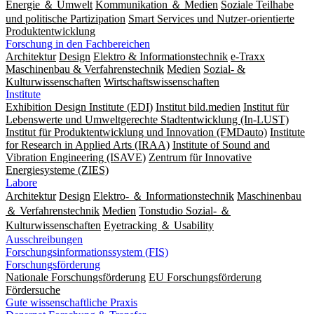
Energie ＆ Umwelt
Kommunikation ＆ Medien
Soziale Teilhabe
und politische Partizipation
Smart Services und Nutzer-orientierte
Produktentwicklung
Forschung in den Fachbereichen
Architektur
Design
Elektro & Informationstechnik
e-Traxx
Maschinenbau & Verfahrenstechnik
Medien
Sozial- &
Kulturwissenschaften
Wirtschaftswissenschaften
Institute
Exhibition Design Institute (EDI)
Institut bild.medien
Institut für
Lebenswerte und Umweltgerechte Stadtentwicklung (In-LUST)
Institut für Produktentwicklung und Innovation (FMDauto)
Institute
for Research in Applied Arts (IRAA)
Institute of Sound and
Vibration Engineering (ISAVE)
Zentrum für Innovative
Energiesysteme (ZIES)
Labore
Architektur
Design
Elektro- ＆ Informationstechnik
Maschinenbau
＆ Verfahrenstechnik
Medien
Tonstudio Sozial- ＆
Kulturwissenschaften
Eyetracking ＆ Usability
Ausschreibungen
Forschungsinformationssystem (FIS)
Forschungsförderung
Nationale Forschungsförderung
EU Forschungsförderung
Fördersuche
Gute wissenschaftliche Praxis