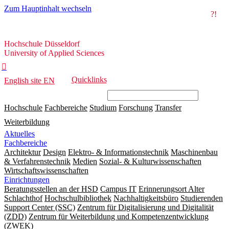
Zum Hauptinhalt wechseln
?!
Hochschule
Hochschule Düsseldorf
Düsseldorf
University of Applied Sciences

Quicklinks
English site
EN
Hochschule
Fachbereiche
Studium
Forschung
Transfer
Weiterbildung
Aktuelles
Fachbereiche
Architektur
Design
Elektro- & Informationstechnik
Maschinenbau
& Verfahrenstechnik
Medien
Sozial- & Kulturwissenschaften
Wirtschaftswissenschaften
Einrichtungen
Beratungsstellen an der HSD
Campus IT
Erinnerungsort Alter
Schlachthof
Hochschulbibliothek
Nachhaltigkeitsbüro
Studierenden
Support Center (SSC)
Zentrum für Digitalisierung und Digitalität
(ZDD)
Zentrum für Weiterbildung und Kompetenzentwicklung
(ZWEK)