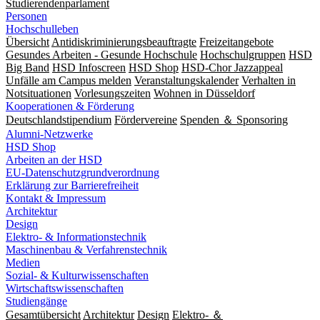
Studierendenparlament
Personen
Hochschulleben
Übersicht
Antidiskriminierungsbeauftragte
Freizeitangebote
Gesundes Arbeiten - Gesunde Hochschule
Hochschulgruppen
HSD
Big Band
HSD Infoscreen
HSD Shop
HSD-Chor Jazzappeal
Unfälle am Campus melden
Veranstaltungskalender
Verhalten in
Notsituationen
Vorlesungszeiten
Wohnen in Düsseldorf
Kooperationen & Förderung
Deutschlandstipendium
Fördervereine
Spenden ＆ Sponsoring
Alumni-Netzwerke
HSD Shop
Arbeiten an der HSD
EU-Datenschutzgrundverordnung
Erklärung zur Barrierefreiheit
Kontakt & Impressum
Architektur
Design
Elektro- & Informationstechnik
Maschinenbau & Verfahrenstechnik
Medien
Sozial- & Kulturwissenschaften
Wirtschaftswissenschaften
Studiengänge
Gesamtübersicht
Architektur
Design
Elektro- ＆