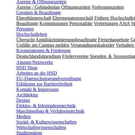
Anreise & Öffnungszeiten
Anreise / Gebäudeplan
Öffnungszeiten
Vorlesungszeiten
Gremien & Beauftragte
Ehrenbürgerschaft
Ehrensenatorenschaft
Frühere Hochschulle
Beauftragte
Kommissionen
Personalräte
Vertretungen
AStA
S
Personen
Hochschulleben
Übersicht
Antidiskriminierungsbeauftragte
Freizeitangebote
Ge
Unfälle am Campus melden
Veranstaltungskalender
Verhalten 
Kooperationen & Förderung
Deutschlandstipendium
Fördervereine
Spenden ＆ Sponsorin
Alumni-Netzwerke
HSD Shop
Arbeiten an der HSD
EU-Datenschutzgrundverordnung
Erklärung zur Barrierefreiheit
Kontakt & Impressum
Architektur
Design
Elektro- & Informationstechnik
Maschinenbau & Verfahrenstechnik
Medien
Sozial- & Kulturwissenschaften
Wirtschaftswissenschaften
Studiengänge