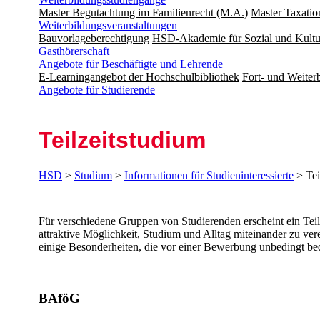
Master Begutachtung im Familienrecht (M.A.)
Master Taxatio
Weiterbildungsveranstaltungen
Bauvorlageberechtigung
HSD-Akademie für Sozial und Kultu
Gasthörerschaft
Angebote für Beschäftigte und Lehrende
E-Learningangebot der Hochschulbibliothek
Fort- und Weite
Angebote für Studierende
Teil­zeit­studium
HSD
>
Studium
>
Informationen für Studieninteressierte
> Tei
​​​Für verschiedene Gruppen von Studierenden erscheint ein Tei
attraktive Möglichkeit, Studium und Alltag miteinander zu vere
einige Besonderheiten, die vor einer Bewerbung unbedingt bed
​BAföG