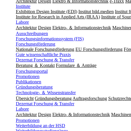
Architektur
Design
Elektro & Informationstechnik
e-Traxx
Ma
Institute
Exhibition Design Institute (EDI)
Institut bild.medien
Institut
Institute for Research in Applied Arts (IRAA)
Institute of So
Labore
Architektur
Design
Elektro- ＆ Informationstechnik
Maschine
Ausschreibungen
Forschungsinformationssystem (FIS)
Forschungsförderung
Nationale Forschungsförderung
EU Forschungsförderung
För
Gute wissenschaftliche Praxis
Dezernat Forschung & Transfer
Beratung ＆ Kontakt
Formulare ＆ Anträge
Forschungsportal
Promotionen
Publikationen
Gründungsberatung
Technologie- ＆ Wissenstransfer
Übersicht
Gründungsberatung
Auftragsforschung
Schutzrecht
Dezernat Forschung & Transfer
Labore
Architektur
Design
Elektro- & Informationstechnik
Maschinen
Promotionen
Weiterbildung an der HSD
Weiterbildungsstudiengänge