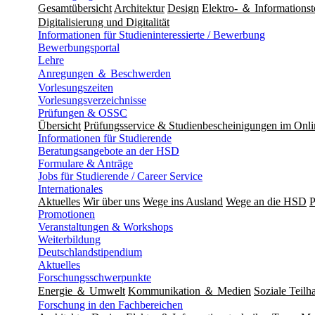
Gesamtübersicht
Architektur
Design
Elektro- ＆ Informationst
Digitalisierung und Digitalität
Informationen für Studieninteressierte / Bewerbung
Bewerbungsportal
Lehre
Anregungen ＆ Beschwerden
Vorlesungszeiten
Vorlesungsverzeichnisse
Prüfungen & OSSC
Übersicht
Prüfungsservice & Studienbescheinigungen im Onl
Informationen für Studierende
Beratungsangebote an der HSD
Formulare & Anträge
Jobs für Studierende / Career Service
Internationales
Aktuelles
Wir über uns
Wege ins Ausland
Wege an die HSD
P
Promotionen
Veranstaltungen & Workshops
Weiterbildung
Deutschlandstipendium
Aktuelles
Forschungsschwerpunkte
Energie ＆ Umwelt
Kommunikation ＆ Medien
Soziale Teilha
Forschung in den Fachbereichen