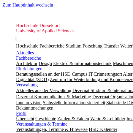
Zum Hauptinhalt wechseln
Hochschule
Hochschule Düsseldorf
Düsseldorf
University of Applied Sciences

Hochschule
Fachbereiche
Studium
Forschung
Transfer
Weiter
Aktuelles
Fachbereiche
Architektur
Design
Elektro- & Informationstechnik
Maschinen
Einrichtungen
Beratungsstellen an der HSD
Campus IT
Erinnerungsort Alter
Digitalität (ZDD)
Zentrum für Weiterbildung und Kompeten
Verwaltung
Aktuelles aus der Verwaltung
Dezernat Studium & Internation
Dezernat Kommunikation ＆ Marketing
Dezernat Organisat
Innenrevision
Stabsstelle In­for­ma­ti­ons­sicher­heit
Stabsstelle Di
Bekanntmachungen
Profil
Übersicht
Geschichte
Zahlen & Fakten
Werte & Leitbilder
Ima
Veranstaltungen & Termine
Veranstaltungen, Termine & Hinweise
HSD-Kalender