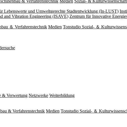
schinenbau & Verfahrenstechnik
Medien
Sozial- & Kulturwissenschaf
 für Lebenswerte und Umweltgerechte Stadtentwicklung (In-LUST)
Ins
und and Vibration Engineering (ISAVE)
Zentrum für Innovative Energi
nbau ＆ Verfahrenstechnik
Medien
Tonstudio Sozial- ＆ Kulturwissens
dersuche
e & Verwertung
Netzwerke
Weiterbildung
bau & Verfahrenstechnik
Medien
Tonstudio Sozial- ＆ Kulturwissensc