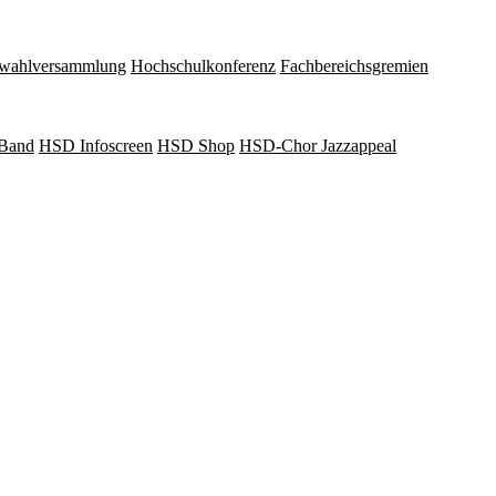
wahlversammlung
Hochschulkonferenz
Fachbereichsgremien
Band
HSD Infoscreen
HSD Shop
HSD-Chor Jazzappeal