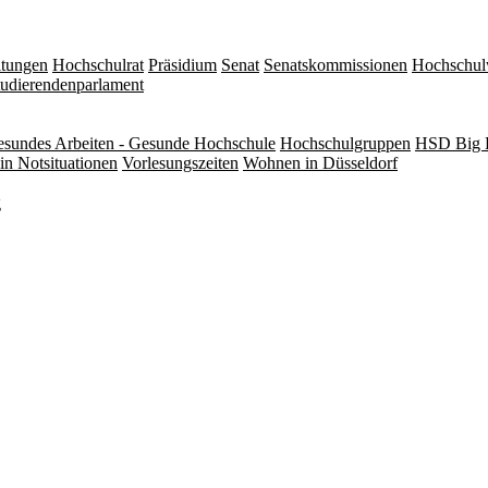
itungen
Hochschulrat
Präsidium
Senat
Senatskommissionen
Hochschul
tudierendenparlament
sundes Arbeiten - Gesunde Hochschule
Hochschulgruppen
HSD Big 
in Notsituationen
Vorlesungszeiten
Wohnen in Düsseldorf
g