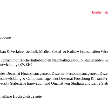
English sit
bildung
bau & Verfahrenstechnik
Medien
Sozial- & Kulturwissenschaften
Wirt
 Schlachthof
Hochschulbibliothek
Nachhaltigkeitsbüro
Studierenden S
zentwicklung (ZWEK)
ales
Dezernat Finanzmanagement
Dezernat Personalmanagement
Deze
ionsentwicklung & Campusmanagement
Dezernat Forschung & Transfer
versity
Stabsstelle Innovation und Qualität von Studium und Lehre
Stab
gefilme
Hochschulstrategie