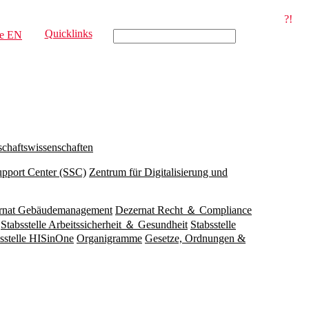
?!
Quicklinks
e
EN
schaftswissenschaften
upport Center (SSC)
Zentrum für Digitalisierung und
rnat Gebäudemanagement
Dezernat Recht ＆ Compliance
Stabsstelle Arbeitssicherheit ＆ Gesundheit
Stabsstelle
sstelle HISinOne
Organigramme
Gesetze, Ordnungen &