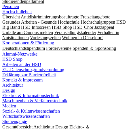
Studierendenparlament
Personen
Hochschulleben
Übersicht
Antidiskriminierungsbeauftragte
Freizeitangebote
Gesundes Arbeiten - Gesunde Hochschule
Hochschulgruppen
HSD
Big Band
HSD Infoscreen
HSD Shop
HSD-Chor Jazzappeal
Unfälle am Campus melden
Veranstaltungskalender
Verhalten in
Notsituationen
Vorlesungszeiten
Wohnen in Düsseldorf
Kooperationen & Förderung
Deutschlandstipendium
Fördervereine
Spenden ＆ Sponsoring
Alumni-Netzwerke
HSD Shop
Arbeiten an der HSD
EU-Datenschutzgrundverordnung
Erklärung zur Barrierefreiheit
Kontakt & Impressum
Architektur
Design
Elektro- & Informationstechnik
Maschinenbau & Verfahrenstechnik
Medien
Sozial- & Kulturwissenschaften
Wirtschaftswissenschaften
Studiengänge
Gesamtübersicht
Architektur
Design
Elektro- ＆