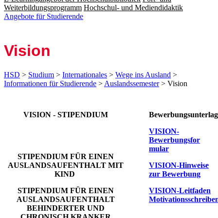
Weiterbildungsprogramm
Hochschul- und Mediendidaktik
Angebote für Studierende
Vision
HSD
>
Studium
>
Internationales
>
Wege ins Ausland
>
Informationen für Studierende
>
Auslandssemester
> Vision
​​​​​​​VISION - STIPENDIUM
Bewerbungsunterlag
VISION-
Bewerbungsfor​
mular
STIPENDIUM FÜR EINEN
AUSLANDSAUFENTHALT MIT
VISION-Hinweise
KIND
zur Bewerbung​
STIPENDIUM FÜR EINEN
VISION-Leitfaden
AUSLANDSAUFENTHALT
Motivationsschreibe
BEHINDERTER UND
CHRONISCH KRANKER