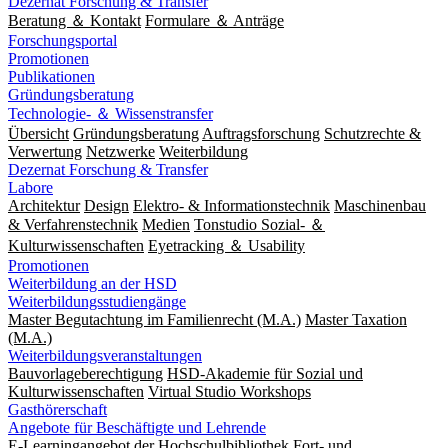
Dezernat Forschung & Transfer
Beratung ＆ Kontakt
Formulare ＆ Anträge
Forschungsportal
Promotionen
Publikationen
Gründungsberatung
Technologie- ＆ Wissenstransfer
Übersicht
Gründungsberatung
Auftragsforschung
Schutzrechte &
Verwertung
Netzwerke
Weiterbildung
Dezernat Forschung & Transfer
Labore
Architektur
Design
Elektro- & Informationstechnik
Maschinenbau
& Verfahrenstechnik
Medien
Tonstudio Sozial- ＆
Kulturwissenschaften
Eyetracking ＆ Usability
Promotionen
Weiterbildung an der HSD
Weiterbildungsstudiengänge
Master Begutachtung im Familienrecht (M.A.)
Master Taxation
(M.A.)
Weiterbildungsveranstaltungen
Bauvorlageberechtigung
HSD-Akademie für Sozial und
Kulturwissenschaften
Virtual Studio Workshops
Gasthörerschaft
Angebote für Beschäftigte und Lehrende
E-Learningangebot der Hochschulbibliothek
Fort- und