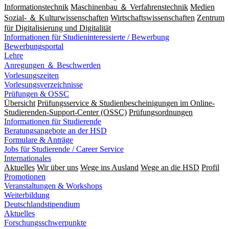
Informationstechnik
Maschinenbau ＆ Verfahrenstechnik
Medien
Sozial- ＆ Kulturwissenschaften
Wirtschaftswissenschaften
Zentrum
für Digitalisierung und Digitalität
Informationen für Studieninteressierte / Bewerbung
Bewerbungsportal
Lehre
Anregungen ＆ Beschwerden
Vorlesungszeiten
Vorlesungsverzeichnisse
Prüfungen & OSSC
Übersicht
Prüfungsservice & Studienbescheinigungen im Online-
Studierenden-Support-Center (OSSC)
Prüfungsordnungen
Informationen für Studierende
Beratungsangebote an der HSD
Formulare & Anträge
Jobs für Studierende / Career Service
Internationales
Aktuelles
Wir über uns
Wege ins Ausland
Wege an die HSD
Profil
Promotionen
Veranstaltungen & Workshops
Weiterbildung
Deutschlandstipendium
Aktuelles
Forschungsschwerpunkte