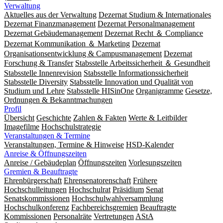
Verwaltung
Aktuelles aus der Verwaltung
Dezernat Studium & Internationales
Dezernat Finanzmanagement
Dezernat Personalmanagement
Dezernat Gebäudemanagement
Dezernat Recht ＆ Compliance
Dezernat Kommunikation ＆ Marketing
Dezernat
Organisationsentwicklung & Campusmanagement
Dezernat
Forschung & Transfer
Stabsstelle Arbeitssicherheit ＆ Gesundheit
Stabsstelle Innenrevision
Stabsstelle In­for­ma­ti­ons­sicher­heit
Stabsstelle Diversity
Stabsstelle Innovation und Qualität von
Studium und Lehre
Stabsstelle HISinOne
Organigramme
Gesetze,
Ordnungen & Bekanntmachungen
Profil
Übersicht
Geschichte
Zahlen & Fakten
Werte & Leitbilder
Imagefilme
Hochschulstrategie
Veranstaltungen & Termine
Veranstaltungen, Termine & Hinweise
HSD-Kalender
Anreise & Öffnungszeiten
Anreise / Gebäudeplan
Öffnungszeiten
Vorlesungszeiten
Gremien & Beauftragte
Ehrenbürgerschaft
Ehrensenatorenschaft
Frühere
Hochschulleitungen
Hochschulrat
Präsidium
Senat
Senatskommissionen
Hochschulwahlversammlung
Hochschulkonferenz
Fachbereichsgremien
Beauftragte
Kommissionen
Personalräte
Vertretungen
AStA