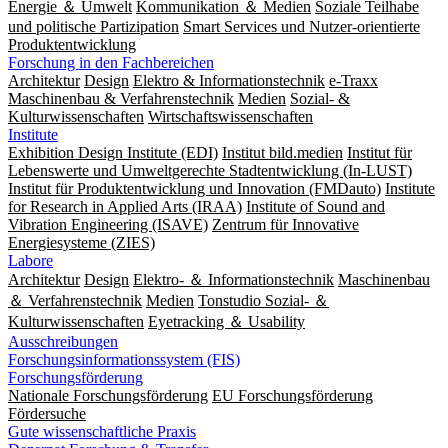
Energie ＆ Umwelt
Kommunikation ＆ Medien
Soziale Teilhabe
und politische Partizipation
Smart Services und Nutzer-orientierte
Produktentwicklung
Forschung in den Fachbereichen
Architektur
Design
Elektro & Informationstechnik
e-Traxx
Maschinenbau & Verfahrenstechnik
Medien
Sozial- &
Kulturwissenschaften
Wirtschaftswissenschaften
Institute
Exhibition Design Institute (EDI)
Institut bild.medien
Institut für
Lebenswerte und Umweltgerechte Stadtentwicklung (In-LUST)
Institut für Produktentwicklung und Innovation (FMDauto)
Institute
for Research in Applied Arts (IRAA)
Institute of Sound and
Vibration Engineering (ISAVE)
Zentrum für Innovative
Energiesysteme (ZIES)
Labore
Architektur
Design
Elektro- ＆ Informationstechnik
Maschinenbau
＆ Verfahrenstechnik
Medien
Tonstudio Sozial- ＆
Kulturwissenschaften
Eyetracking ＆ Usability
Ausschreibungen
Forschungsinformationssystem (FIS)
Forschungsförderung
Nationale Forschungsförderung
EU Forschungsförderung
Fördersuche
Gute wissenschaftliche Praxis