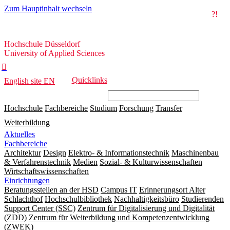
Zum Hauptinhalt wechseln
?!
Hochschule
Hochschule Düsseldorf
Düsseldorf
University of Applied Sciences

Quicklinks
English site
EN
Hochschule
Fachbereiche
Studium
Forschung
Transfer
Weiterbildung
Aktuelles
Fachbereiche
Architektur
Design
Elektro- & Informationstechnik
Maschinenbau
& Verfahrenstechnik
Medien
Sozial- & Kulturwissenschaften
Wirtschaftswissenschaften
Einrichtungen
Beratungsstellen an der HSD
Campus IT
Erinnerungsort Alter
Schlachthof
Hochschulbibliothek
Nachhaltigkeitsbüro
Studierenden
Support Center (SSC)
Zentrum für Digitalisierung und Digitalität
(ZDD)
Zentrum für Weiterbildung und Kompetenzentwicklung
(ZWEK)