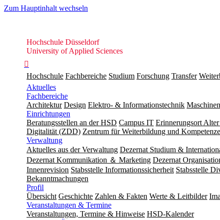
Zum Hauptinhalt wechseln
Hochschule
Hochschule Düsseldorf
Düsseldorf
University of Applied Sciences

Hochschule
Fachbereiche
Studium
Forschung
Transfer
Weiter
Aktuelles
Fachbereiche
Architektur
Design
Elektro- & Informationstechnik
Maschinen
Einrichtungen
Beratungsstellen an der HSD
Campus IT
Erinnerungsort Alter
Digitalität (ZDD)
Zentrum für Weiterbildung und Kompeten
Verwaltung
Aktuelles aus der Verwaltung
Dezernat Studium & Internation
Dezernat Kommunikation ＆ Marketing
Dezernat Organisat
Innenrevision
Stabsstelle In­for­ma­ti­ons­sicher­heit
Stabsstelle Di
Bekanntmachungen
Profil
Übersicht
Geschichte
Zahlen & Fakten
Werte & Leitbilder
Ima
Veranstaltungen & Termine
Veranstaltungen, Termine & Hinweise
HSD-Kalender