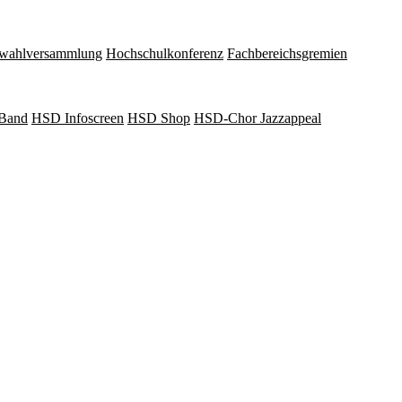
wahlversammlung
Hochschulkonferenz
Fachbereichsgremien
Band
HSD Infoscreen
HSD Shop
HSD-Chor Jazzappeal