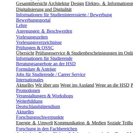
Gesamtübersicht
Architektur
Design
Elektro- ＆ Informationst
Digitalisierung und Digitalität
Informationen für Studieninteressierte / Bewerbung
Bewerbungsportal
Lehre
Anregungen ＆ Beschwerden
Vorlesungszeiten
Vorlesungsverzeichnisse
Prüfungen & OSSC
Übersicht
Prüfungsservice & Studienbescheinigungen im Onl
Informationen für Studierende
Beratungsangebote an der HSD
Formulare & Anträge
Jobs für Studierende / Career Service
Internationales
Aktuelles
Wir über uns
Wege ins Ausland
Wege an die HSD
P
Promotionen
Veranstaltungen & Workshops
Weiterbildung
Deutschlandstipendium
Aktuelles
Forschungsschwerpunkte
Energie ＆ Umwelt
Kommunikation ＆ Medien
Soziale Teilha
Forschung in den Fachbereichen