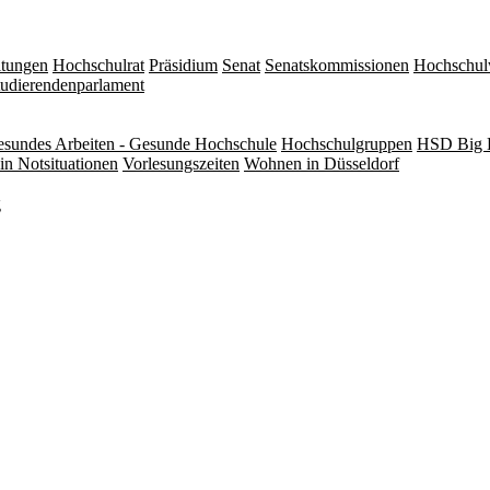
itungen
Hochschulrat
Präsidium
Senat
Senatskommissionen
Hochschul
tudierendenparlament
sundes Arbeiten - Gesunde Hochschule
Hochschulgruppen
HSD Big 
in Notsituationen
Vorlesungszeiten
Wohnen in Düsseldorf
g