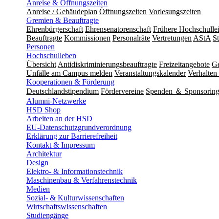
Anreise & Öffnungszeiten
Anreise / Gebäudeplan
Öffnungszeiten
Vorlesungszeiten
Gremien & Beauftragte
Ehrenbürgerschaft
Ehrensenatorenschaft
Frühere Hochschulle
Beauftragte
Kommissionen
Personalräte
Vertretungen
AStA
S
Personen
Hochschulleben
Übersicht
Antidiskriminierungsbeauftragte
Freizeitangebote
Ge
Unfälle am Campus melden
Veranstaltungskalender
Verhalten 
Kooperationen & Förderung
Deutschlandstipendium
Fördervereine
Spenden ＆ Sponsorin
Alumni-Netzwerke
HSD Shop
Arbeiten an der HSD
EU-Datenschutzgrundverordnung
Erklärung zur Barrierefreiheit
Kontakt & Impressum
Architektur
Design
Elektro- & Informationstechnik
Maschinenbau & Verfahrenstechnik
Medien
Sozial- & Kulturwissenschaften
Wirtschaftswissenschaften
Studiengänge