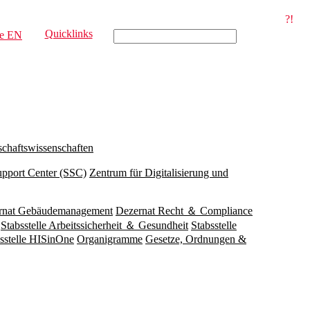
?!
Quicklinks
e
EN
schaftswissenschaften
upport Center (SSC)
Zentrum für Digitalisierung und
rnat Gebäudemanagement
Dezernat Recht ＆ Compliance
Stabsstelle Arbeitssicherheit ＆ Gesundheit
Stabsstelle
sstelle HISinOne
Organigramme
Gesetze, Ordnungen &