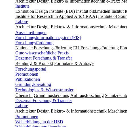
Architektur
Design
Elektro & Informationstechnik
e-Traxx
Ma
Institute
Exhibition Design Institute (EDI)
Institut bild.medien
Institut
Institute for Research in Applied Arts (IRAA)
Institute of So
Labore
Architektur
Design
Elektro- ＆ Informationstechnik
Maschine
Ausschreibungen
Forschungsinformationssystem (FIS)
Forschungsförderung
Nationale Forschungsförderung
EU Forschungsförderung
För
Gute wissenschaftliche Praxis
Dezernat Forschung & Transfer
Beratung ＆ Kontakt
Formulare ＆ Anträge
Forschungsportal
Promotionen
Publikationen
Gründungsberatung
Technologie- ＆ Wissenstransfer
Übersicht
Gründungsberatung
Auftragsforschung
Schutzrecht
Dezernat Forschung & Transfer
Labore
Architektur
Design
Elektro- & Informationstechnik
Maschinen
Promotionen
Weiterbildung an der HSD
Weiterbildungsstudiengänge