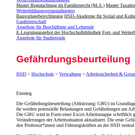
Master Begutachtung im Familienrecht (M.A.)
Master Taxatio
Weiterbildungsveranstaltungen
Bauvorlageberechtigung
HSD-Akademie für Sozial und Kultu
Gasthörerschaft
Angebote für Beschäftigte und Lehrende
E-Learningangebot der Hochschulbibliothek
Fort- und Weite
Angebote für Studierende
Ge­fährdungs­be­ur­teilung
HSD
>
Hochschule
>
Verwaltung
>
Arbeitssicherheit & Gesu
​​​​​​​​Einstieg​
​​​​Die Gefährdungsbeurteilung (Abkürzung: GBU) ist Grundlag
ihr werden potenzielle Belastungen und Gefährdungen am Arbei
Die GBU wird in Form einer Excel-Arbeitsmappe schriftlich ge
Veränderungen der Arbeitssituation aktualisiert. Die erste Gef
den Professor*innen und Führungskräften an der HSD zentral e