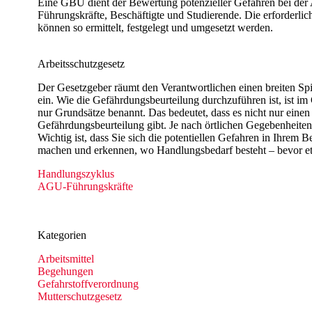
Eine GBU dient der Bewertung potenzieller Gefahren bei der 
Führungskräfte, Beschäftigte und Studierende. Die erforderli
können so ermittelt, festgelegt und umgesetzt werden. ​​​
Arbeitsschutzgesetz
Der Gesetzgeber räumt den Verantwortlichen einen breiten Sp
ein. Wie die Gefährdungsbeurteilung durchzuführen ist, ist im G
nur Grundsätze benannt. Das bedeutet, dass es nicht nur einen
Gefährdungsbeurteilung gibt. Je nach örtlichen Gegebenheite
Wichtig ist, dass Sie sich die potentiellen Gefahren in Ihrem B
machen und erkennen, wo Handlungsbedarf besteht – bevor et
Handlungszyklus
AGU-Führungskräfte
Kategorien
Arbeitsmittel
Begehungen​
Gefahrstoffverordnung
Mutterschutz​gesetz​