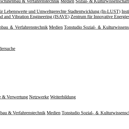
schinenbau & Verfahrenstechnik
Medien
Sozial- & Kulturwissenschaf
 für Lebenswerte und Umweltgerechte Stadtentwicklung (In-LUST)
Ins
und and Vibration Engineering (ISAVE)
Zentrum für Innovative Energi
nbau ＆ Verfahrenstechnik
Medien
Tonstudio Sozial- ＆ Kulturwissens
dersuche
e & Verwertung
Netzwerke
Weiterbildung
bau & Verfahrenstechnik
Medien
Tonstudio Sozial- ＆ Kulturwissensc