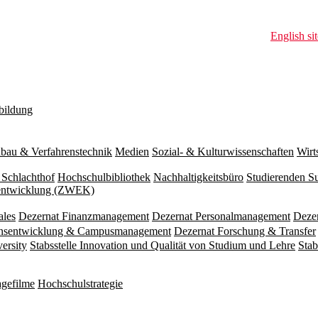
English sit
bildung
bau & Verfahrenstechnik
Medien
Sozial- & Kulturwissenschaften
Wirt
 Schlachthof
Hochschulbibliothek
Nachhaltigkeitsbüro
Studierenden S
zentwicklung (ZWEK)
ales
Dezernat Finanzmanagement
Dezernat Personalmanagement
Deze
ionsentwicklung & Campusmanagement
Dezernat Forschung & Transfer
versity
Stabsstelle Innovation und Qualität von Studium und Lehre
Stab
gefilme
Hochschulstrategie