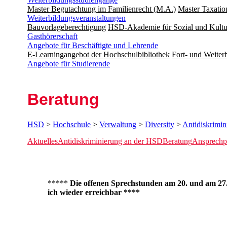
Master Begutachtung im Familienrecht (M.A.)
Master Taxatio
Weiterbildungsveranstaltungen
Bauvorlageberechtigung
HSD-Akademie für Sozial und Kultu
Gasthörerschaft
Angebote für Beschäftigte und Lehrende
E-Learningangebot der Hochschulbibliothek
Fort- und Weite
Angebote für Studierende
Beratung
HSD
>
Hochschule
>
Verwaltung
>
Diversity
>
Antidiskrimin
Aktuelles
Antidiskriminierung an der HSD
Beratung
Ansprechpe
*****
Die offenen Sprechstunden am ​20. und am 27.0
ich wieder erreichbar ****​