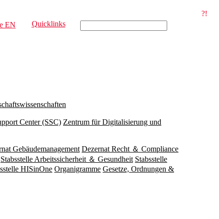
?!
Quicklinks
e
EN
schaftswissenschaften
upport Center (SSC)
Zentrum für Digitalisierung und
rnat Gebäudemanagement
Dezernat Recht ＆ Compliance
Stabsstelle Arbeitssicherheit ＆ Gesundheit
Stabsstelle
sstelle HISinOne
Organigramme
Gesetze, Ordnungen &