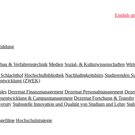
English sit
bildung
bau & Verfahrenstechnik
Medien
Sozial- & Kulturwissenschaften
Wirt
 Schlachthof
Hochschulbibliothek
Nachhaltigkeitsbüro
Studierenden S
zentwicklung (ZWEK)
ales
Dezernat Finanzmanagement
Dezernat Personalmanagement
Deze
ionsentwicklung & Campusmanagement
Dezernat Forschung & Transfer
versity
Stabsstelle Innovation und Qualität von Studium und Lehre
Stab
gefilme
Hochschulstrategie