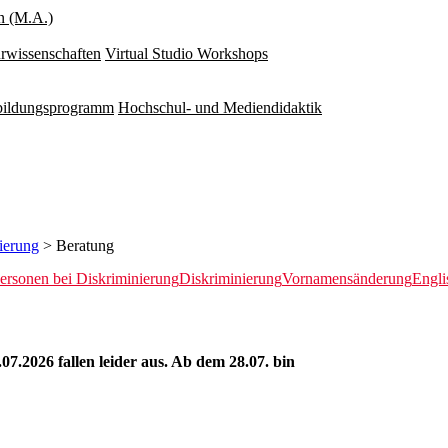
n (M.A.)
rwissenschaften
Virtual Studio Workshops
rbildungsprogramm
Hochschul- und Mediendidaktik
ierung
> Beratung
rsonen bei Diskriminierung
Diskriminierung
Vornamensänderung
Engli
7.2026 fallen leider aus. Ab dem 28.07. bin