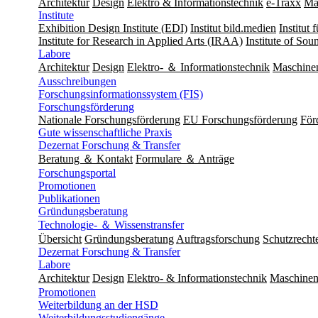
Architektur
Design
Elektro & Informationstechnik
e-Traxx
Ma
Institute
Exhibition Design Institute (EDI)
Institut bild.medien
Institut
Institute for Research in Applied Arts (IRAA)
Institute of So
Labore
Architektur
Design
Elektro- ＆ Informationstechnik
Maschine
Ausschreibungen
Forschungsinformationssystem (FIS)
Forschungsförderung
Nationale Forschungsförderung
EU Forschungsförderung
För
Gute wissenschaftliche Praxis
Dezernat Forschung & Transfer
Beratung ＆ Kontakt
Formulare ＆ Anträge
Forschungsportal
Promotionen
Publikationen
Gründungsberatung
Technologie- ＆ Wissenstransfer
Übersicht
Gründungsberatung
Auftragsforschung
Schutzrecht
Dezernat Forschung & Transfer
Labore
Architektur
Design
Elektro- & Informationstechnik
Maschinen
Promotionen
Weiterbildung an der HSD
Weiterbildungsstudiengänge