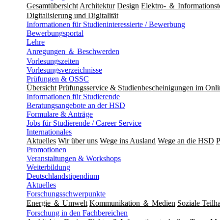
Gesamtübersicht
Architektur
Design
Elektro- ＆ Informationst
Digitalisierung und Digitalität
Informationen für Studieninteressierte / Bewerbung
Bewerbungsportal
Lehre
Anregungen ＆ Beschwerden
Vorlesungszeiten
Vorlesungsverzeichnisse
Prüfungen & OSSC
Übersicht
Prüfungsservice & Studienbescheinigungen im Onl
Informationen für Studierende
Beratungsangebote an der HSD
Formulare & Anträge
Jobs für Studierende / Career Service
Internationales
Aktuelles
Wir über uns
Wege ins Ausland
Wege an die HSD
P
Promotionen
Veranstaltungen & Workshops
Weiterbildung
Deutschlandstipendium
Aktuelles
Forschungsschwerpunkte
Energie ＆ Umwelt
Kommunikation ＆ Medien
Soziale Teilha
Forschung in den Fachbereichen