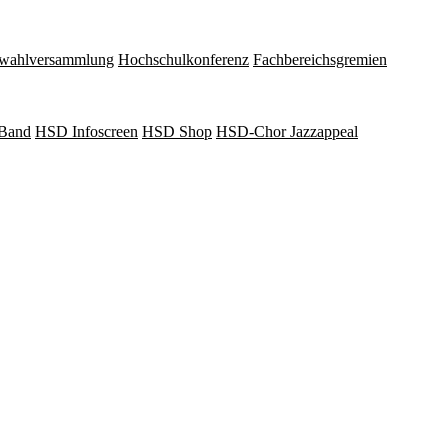
wahlversammlung
Hochschulkonferenz
Fachbereichsgremien
Band
HSD Infoscreen
HSD Shop
HSD-Chor Jazzappeal