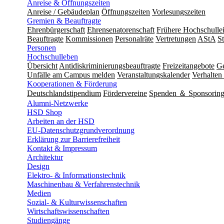
Anreise & Öffnungszeiten
Anreise / Gebäudeplan
Öffnungszeiten
Vorlesungszeiten
Gremien & Beauftragte
Ehrenbürgerschaft
Ehrensenatorenschaft
Frühere Hochschulle
Beauftragte
Kommissionen
Personalräte
Vertretungen
AStA
S
Personen
Hochschulleben
Übersicht
Antidiskriminierungsbeauftragte
Freizeitangebote
Ge
Unfälle am Campus melden
Veranstaltungskalender
Verhalten 
Kooperationen & Förderung
Deutschlandstipendium
Fördervereine
Spenden ＆ Sponsorin
Alumni-Netzwerke
HSD Shop
Arbeiten an der HSD
EU-Datenschutzgrundverordnung
Erklärung zur Barrierefreiheit
Kontakt & Impressum
Architektur
Design
Elektro- & Informationstechnik
Maschinenbau & Verfahrenstechnik
Medien
Sozial- & Kulturwissenschaften
Wirtschaftswissenschaften
Studiengänge