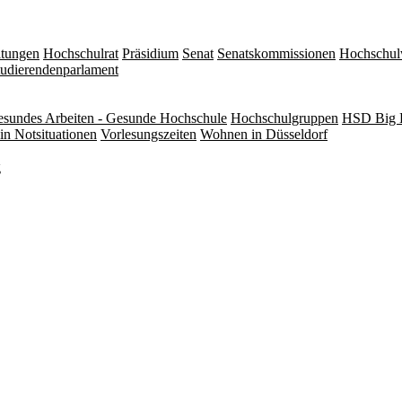
itungen
Hochschulrat
Präsidium
Senat
Senatskommissionen
Hochschul
tudierendenparlament
sundes Arbeiten - Gesunde Hochschule
Hochschulgruppen
HSD Big 
in Notsituationen
Vorlesungszeiten
Wohnen in Düsseldorf
g