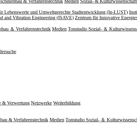
schinenbau & Verfahrenstechnik
Medien
Sozial- & Kulturwissenschaf
 für Lebenswerte und Umweltgerechte Stadtentwicklung (In-LUST)
Ins
und and Vibration Engineering (ISAVE)
Zentrum für Innovative Energi
nbau ＆ Verfahrenstechnik
Medien
Tonstudio Sozial- ＆ Kulturwissens
dersuche
e & Verwertung
Netzwerke
Weiterbildung
bau & Verfahrenstechnik
Medien
Tonstudio Sozial- ＆ Kulturwissensc