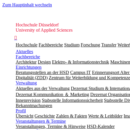
Zum Hauptinhalt wechseln
Hochschule
Hochschule Düsseldorf
Düsseldorf
University of Applied Sciences

Hochschule
Fachbereiche
Studium
Forschung
Transfer
Weiter
Aktuelles
Fachbereiche
Architektur
Design
Elektro- & Informationstechnik
Maschinen
Einrichtungen
Beratungsstellen an der HSD
Campus IT
Erinnerungsort Alter
Digitalität (ZDD)
Zentrum für Weiterbildung und Kompeten
Verwaltung
Aktuelles aus der Verwaltung
Dezernat Studium & Internation
Dezernat Kommunikation ＆ Marketing
Dezernat Organisat
Innenrevision
Stabsstelle In­for­ma­ti­ons­sicher­heit
Stabsstelle Di
Bekanntmachungen
Profil
Übersicht
Geschichte
Zahlen & Fakten
Werte & Leitbilder
Ima
Veranstaltungen & Termine
Veranstaltungen, Termine & Hinweise
HSD-Kalender